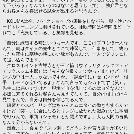
て下がろう』なんていうのはないと思うし（笑）、強介君とな
らお客さんを喜ばせる試合が出来ると思うんで」
KOUMAは今、バイクショップの店長をしながら、朝・晩とハ
ードトレーニングに明け暮れている。睡眠時間は4時間ほど。そ
れでも「充実している」と笑顔を見せる。
「自分は練習する時はいつも一人です。ここはプロも僕一人な
んで、朝はタイ人の先生とここで練習して、仕事をして、終わ
ったら夜中に墓地の横にいい坂があるんで、一人でダッシュし
て追い込んでます。
クロスポイント吉祥寺とか三ノ輪（ウィラサクレックフェア
テックスジム本部）は『みんな仲良く』でやってますけど、リ
ングの中は一人じゃないですか。（試合中に）セコンドが『相
手、ボディが空いてるよ』なんて言ってもシカトです（笑）。
先生には悪いですけど、現場で血を流してるのは自分なんで。
応援に来てくれるお客さんも見えてなくて、自分は相手だけを
見てるんで。自分は自分を信じてるんで。
練習とかスパーリングはちゃんとムエタイの動きもするんで
すけど（笑）、試合になるとリングに放たれた獣みたいに本能
で戦うんで。軍鶏（シャモ）とか闘犬ですよ。犬も人間の言葉
なんて分からないんで。
最近よく、会見で『ぶっ倒してどう』とか言う選手が多いじ
ゃないですか。ガンガン行くっぽく言ってて、試合になると行