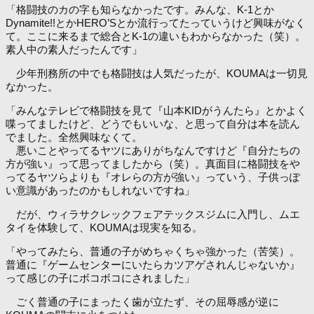
「格闘技のカの字も知らなかったです。みんな、K-1とか
Dynamite!!とかHERO’Sとか流行ってたっていうけど興味がなく
て。ここに来るまで総合とK-1の違いもわからなかった（笑）。
素人中の素人だったんです」
少年刑務所の中でも格闘技は人気だったが、KOUMAは一切見
なかった。
「みんなテレビで格闘技を見て『山本KIDがうんたら』とかよく
喋ってましたけど、どうでもいいな、と思って自分は本を読ん
でました。全然興味なくて。
悪いことやってるヤツにありがちなんですけど『自分たちの
方が強い』って思ってましたから（笑）。真面目に格闘技をや
ってるヤツらよりも『オレらの方が強い』っていう、子供っぽ
い意識があったのかもしれないですね」
だが、ウィラサクレックフェアテックスジムに入門し、ムエ
タイを体験して、KOUMAは現実を知る。
「やってみたら、普通の子がめちゃくちゃ強かった（苦笑）。
普通に『ゲームセンターにいたらカツアゲされんじゃないか』
って感じの子にボコボコにされました」
ごく普通の子にまったく歯が立たず、その屈辱感が逆に