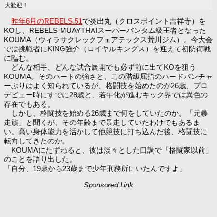
大歓迎！
昨年6月のREBELS.51
で炎出丸（クロスポイント吉祥寺）を
KOし、REBELS-MUAYTHAIスーパーバンタム級王者となった
KOUMA（ウィラサクレックフェアテックス荒川ジム）。今大会
では挑戦者にKING強介（ロイヤルキングス）を迎えて初防衛戦
に臨む。
どんな相手、どんな試合展開でも必ず前に出てKOを狙う
KOUMA。そのハートの強さと、この階級屈指のハードパンチャ
ーぶりはよく知られているが、格闘技を始めたのが26歳、プロ
デビュー時にすでに28歳と、若年化が進むキック界では異色の
存在でもある。
しかし、格闘技を始める26歳まで何をしていたのか。「元暴
走族」と聞くが、その年齢まで暴走していたわけでもあるま
い。高い身体能力を活かして他競技に打ち込んだ後、格闘技に
転向してきたのか。
KOUMAにたずねると、彼は淡々とした口調で「格闘家以前」
のことを語り出した。
「自分、19歳から23歳まで少年刑務所にいたんですよ」
Sponsored Link