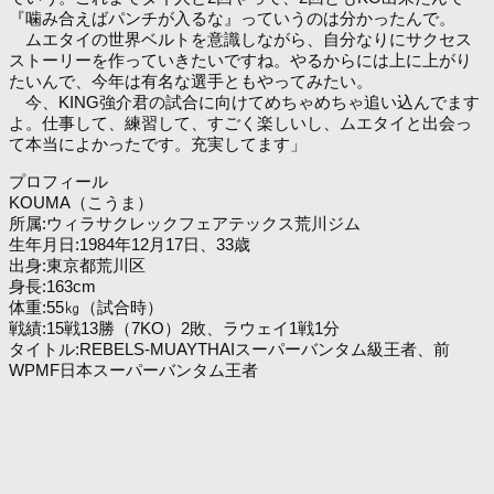
『噛み合えばパンチが入るな』っていうのは分かったんで。
ムエタイの世界ベルトを意識しながら、自分なりにサクセス
ストーリーを作っていきたいですね。やるからには上に上がり
たいんで、今年は有名な選手ともやってみたい。
今、KING強介君の試合に向けてめちゃめちゃ追い込んでます
よ。仕事して、練習して、すごく楽しいし、ムエタイと出会っ
て本当によかったです。充実してます」
プロフィール
KOUMA（こうま）
所属:ウィラサクレックフェアテックス荒川ジム
生年月日:1984年12月17日、33歳
出身:東京都荒川区
身長:163cm
体重:55㎏（試合時）
戦績:15戦13勝（7KO）2敗、ラウェイ1戦1分
タイトル:REBELS-MUAYTHAIスーパーバンタム級王者、前
WPMF日本スーパーバンタム王者