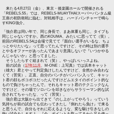
来たる4月27日（金）、東京・後楽園ホールで開催される
「REBELS.55」では、REBELS-MUAYTHAIスーパーバンタム級
王座の初防衛戦に臨む。対戦相手は、ハードパンチャーで鳴ら
すKING強介。
「強介君は同い年で、同じ身長で、まあ体重も同じ、タイプも
同じじゃないですか。西のKOUMA、みたいに思ってて（笑）。
前回のREBELS.54は会場で見てて『面白い選手がいるな、ちょ
っとやりたいな』って思ってたんですけど、その時は別の選手
とやるオファーがあったんであまり意識しないで『いつかやる
んじゃないか』と思ってました。
そうしたらすぐ組まれて（笑）。やっぱいいっスよね。
前の試合（
17年11月
、M-ONE：上写真）では浜本キャット
（雄大）君とやって判定負けしたんですけど、全然かみ合わな
くて（苦笑）。正直、自分のパンチがバンバン入って、キャッ
ト君の顔もボコボコだったんですけどムエタイのポイント的な
もので負けちゃったんで。それもキャット君のテクニックなん
ですけど、その場でソロバンを叩きながらサラリーマン的な試
合されてちゃったな、って（苦笑）。
強介君は大阪から出てきて『のし上がってやろう』っていう
気持ちが前の試合でも伝わってきたし『倒れたら負け』で来る
と思うんで、自分もそれに応えるような、変な駆け引きなしの
熱い試合をしますよ。『今、ポイントを取ってるから足を使っ