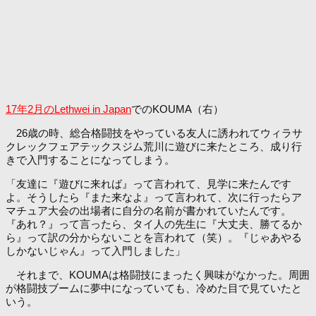
17年2月のLethwei in Japan
でのKOUMA（右）
26歳の時、総合格闘技をやっている友人に誘われてウィラサ
クレックフェアテックスジム荒川に遊びに来たところ、成り行
きで入門することになってしまう。
「友達に『遊びに来れば』って言われて、見学に来たんです
よ。そうしたら『また来なよ』って言われて、次に行ったらア
マチュア大会の出場者に自分の名前が書かれていたんです。
『あれ？』って言ったら、タイ人の先生に『大丈夫、勝てるか
ら』って訳の分からないことを言われて（笑）。『じゃあやる
しかないじゃん』って入門しました」
それまで、KOUMAは格闘技にまったく興味がなかった。周囲
が格闘技ブームに夢中になっていても、冷めた目で見ていたと
いう。