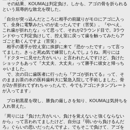
その結果、KOUMAは判定負け。しかも、アゴの骨を折られる
という屈辱的な敗北を喫した。
「自分が突っ込んだところに相手の前蹴りがモロにアゴに入っ
て、全身に電撃みたいのが走ったんです（苦笑）。『やべえ、
これ歯が折れたな』って思って、それが2ラウンド目で。3ラウ
ンドやって判定負けして、控え室に戻って歯を触ってみたらア
ゴごと動くんですよ（苦笑）。
相手の選手が控え室に挨拶に来て『恐かったです』って言っ
てました。きっと死ぬ気で練習したんでしょうね。周りには
『ドクターに見せた方がいい』と言われたんですけど、負けた
ショックもあって『大丈夫、大丈夫』って勝手に彼女と帰っち
ゃいました。
で、次の日に歯医者に行ったら『アゴが折れてる』って、そ
のままお茶の水の医科歯科大に緊急入院して手術しました。骨
が2か所折れてずれちゃったんで、今でもアゴにチタンプレート
が入ってます」
プロ初黒星を喫し、勝負の厳しさを知り、KOUMAは気持ちを
入れ替えた。
「周りには『負けた方がいい。負けを覚えないと強くならない
から』って言われてましたけど、自分は『弱いから負けるんだ
ろ』ぐらいの思いだったんですよ。でもそこで負けて、アゴを