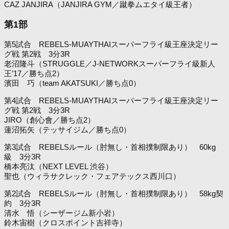
CAZ JANJIRA（JANJIRA GYM／蹴拳ムエタイ級王者）
第1部
第5試合 REBELS-MUAYTHAIスーパーフライ級王座決定リー
グ戦 第2戦 3分3R
老沼隆斗（STRUGGLE／J-NETWORKスーパーフライ級新人
王’17／勝ち点2）
濱田 巧（team AKATSUKI／勝ち点0）
第4試合 REBELS-MUAYTHAIスーパーフライ級王座決定リー
グ戦 第2戦 3分3R
JIRO（創心會／勝ち点2）
蓮沼拓矢（テッサイジム／勝ち点0）
第3試合 REBELSルール（肘無し・首相撲制限あり） 60kg
級 3分3R
橋本亮汰（NEXT LEVEL 渋谷）
聖也（ウィラサクレック・フェアテックス西川口）
第2試合 REBELSルール（肘無し・首相撲制限あり） 58kg契
約 3分3R
清水 悟（シーザージム新小岩）
鈴木宙樹（クロスポイント吉祥寺）