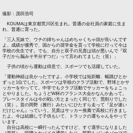
撮影：茂田浩司
KOUMAは東京都荒川区生まれ。普通の会社員の家庭に生ま
れ、普通に育った。
「三人兄妹で、ウチの姉ちゃんはめちゃくちゃ頭が良いんです
よ。成績が優秀で、国からの奨学金を貰って学校に行って今は
学校の先生です。でも、自分と双子の兄貴は頭が悪いんで『双
子だから脳みそ半分ずつだ』って言われてました（笑）」
子供の頃から運動は得意で、スポーツでも活躍していた。
「運動神経は良かったですよ。小学校では短距離、幅跳びとか
ずっと1位でした。スポーツは学校のクラブ活動で、野球とかサ
ッカーをやってて。中学でもクラブ活動でサッカーをちょこっ
とやりました。ちょうどW杯のフランス大会かなんかあって。
プレースタイルは今の戦い方とまったく同じで、荒削りでした
（笑）。昔の岡野（雅行）みたいにひたすら走って『足が速い
だけじゃん』っていう。兄貴はサッカー推薦で高校に行きまし
たよ。今は結婚して子供もいて、トラックの運ちゃんをやって
います。
自分は高校に一瞬行ったんですけど、すぐ退学になりました
（苦笑）。喧嘩とかバイク通学したり、髪型もパンチパーマで