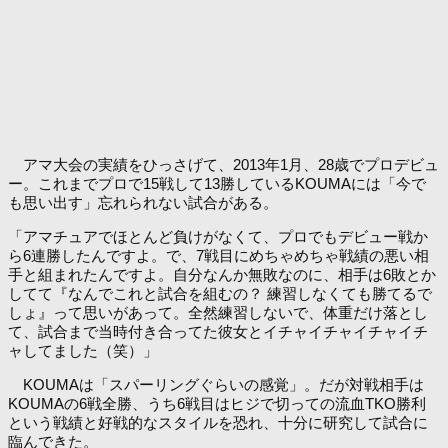
アマ大会の実績をひっさげて、2013年1月、28歳でプロデビュ
ー。これまでプロで15戦して13勝しているKOUMAには「今で
も思い出す」忘れられない試合がある。
「アマチュアでほとんど負けがなくて、プロでもデビュー戦か
ら6連勝したんですよ。で、7戦目にめちゃめちゃ戦績の悪い相
手と組まれたんですよ。自分なんか無敗なのに、相手は6敗とか
してて『なんでこれと試合を組むの？ 練習しなくても勝てるで
しょ』って思いがあって。全然練習しないで、体重だけ落とし
て、試合まで当時付き合ってた彼女とイチャイチャイチャイチ
ャしてました（笑）」
KOUMAは「スパーリングぐらいの感覚」。だが対戦相手は
KOUMAの6戦全勝、うち6戦目はヒジで切っての流血TKO勝利
という戦績と好戦的なスタイルを恐れ、十分に研究して試合に
臨んできた。