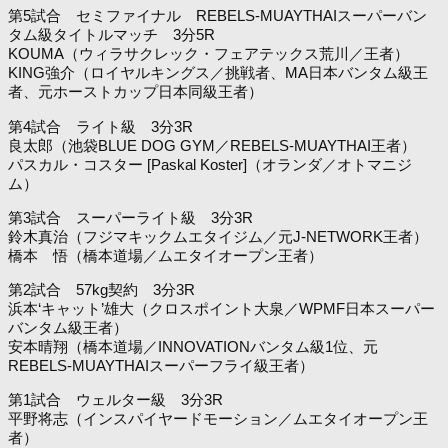
第5試合 セミファイナル REBELS-MUAYTHAIスーパーバン
タム級タイトルマッチ 3分5R
KOUMA（ウィラサクレック・フェアテックス荒川／王者）
KING強介（ロイヤルキングス／挑戦者、MA日本バンタム級王
者、元ホーストカップ日本同級王者）
第4試合 ライト級 3分3R
良太郎（池袋BLUE DOG GYM／REBELS-MUAYTHAI王者）
パスカル・コスター [Paskal Koster]（オランダ／オトマニジ
ム）
第3試合 スーパーライト級 3分3R
鈴木真治（フジマキックムエタイジム／元J-NETWORK王者）
橋本 悟（橋本道場／ムエタイオープン王者）
第2試合 57kg契約 3分3R
浜本‘キャット’雄大（クロスポイント大泉／WPMF日本スーパー
バンタム級王者）
安本晴翔（橋本道場／INNOVATIONバンタム級1位、元
REBELS-MUAYTHAIスーパーフライ級王者）
第1試合 ウェルター級 3分3R
平野将志（インスパイヤードモーション／ムエタイオープン王
者）