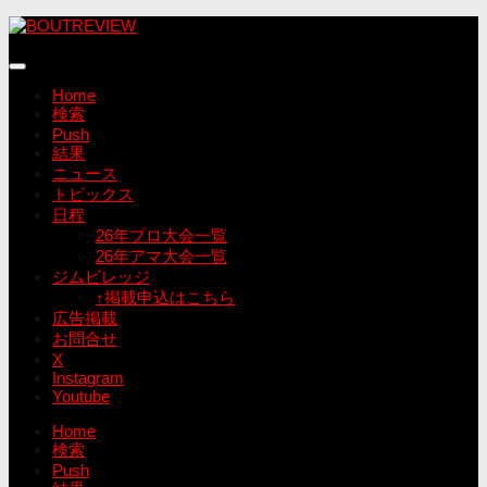
コ
ン
テ
ン
Home
ツ
検索
へ
Push
ス
結果
キ
ニュース
ッ
トピックス
プ
日程
26年プロ大会一覧
26年アマ大会一覧
ジムビレッジ
↑掲載申込はこちら
広告掲載
お問合せ
X
Instagram
Youtube
Home
検索
Push