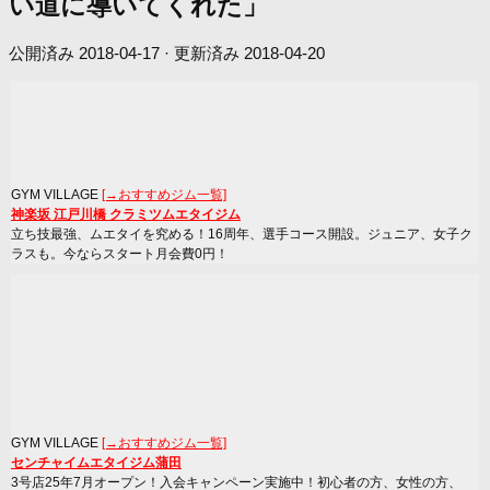
い道に導いてくれた」
公開済み
2018-04-17
· 更新済み
2018-04-20
GYM VILLAGE
[→おすすめジム一覧]
神楽坂 江戸川橋 クラミツムエタイジム
立ち技最強、ムエタイを究める！16周年、選手コース開設。ジュニア、女子ク
ラスも。今ならスタート月会費0円！
GYM VILLAGE
[→おすすめジム一覧]
センチャイムエタイジム蒲田
3号店25年7月オープン！入会キャンペーン実施中！初心者の方、女性の方、