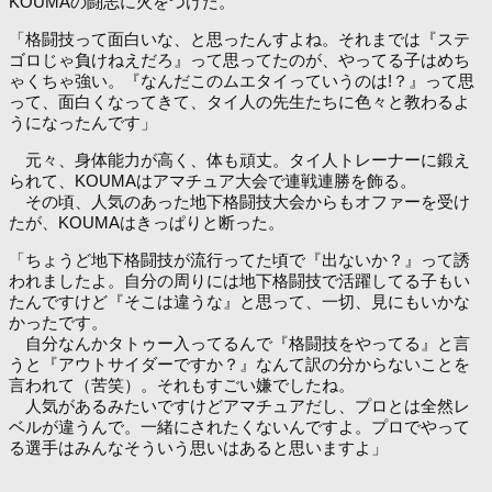
KOUMAの闘志に火をつけた。
「格闘技って面白いな、と思ったんすよね。それまでは『ステ
ゴロじゃ負けねえだろ』って思ってたのが、やってる子はめち
ゃくちゃ強い。『なんだこのムエタイっていうのは!？』って思
って、面白くなってきて、タイ人の先生たちに色々と教わるよ
うになったんです」
元々、身体能力が高く、体も頑丈。タイ人トレーナーに鍛え
られて、KOUMAはアマチュア大会で連戦連勝を飾る。
その頃、人気のあった地下格闘技大会からもオファーを受け
たが、KOUMAはきっぱりと断った。
「ちょうど地下格闘技が流行ってた頃で『出ないか？』って誘
われましたよ。自分の周りには地下格闘技で活躍してる子もい
たんですけど『そこは違うな』と思って、一切、見にもいかな
かったです。
自分なんかタトゥー入ってるんで『格闘技をやってる』と言
うと『アウトサイダーですか？』なんて訳の分からないことを
言われて（苦笑）。それもすごい嫌でしたね。
人気があるみたいですけどアマチュアだし、プロとは全然レ
ベルが違うんで。一緒にされたくないんですよ。プロでやって
る選手はみんなそういう思いはあると思いますよ」