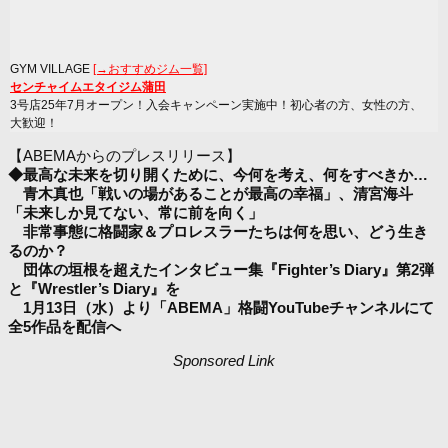
GYM VILLAGE
[→おすすめジム一覧]
センチャイムエタイジム蒲田
3号店25年7月オープン！入会キャンペーン実施中！初心者の方、女性の方、
大歓迎！
【ABEMAからのプレスリリース】
◆最高な未来を切り開くために、今何を考え、何をすべきか…
青木真也「戦いの場があることが最高の幸福」、清宮海斗
「未来しか見てない、常に前を向く」
非常事態に格闘家＆プロレスラーたちは何を思い、どう生き
るのか？
団体の垣根を超えたインタビュー集『Fighter’s Diary』第2弾
と『Wrestler’s Diary』を
1月13日（水）より「ABEMA」格闘YouTubeチャンネルにて
全5作品を配信へ
Sponsored Link