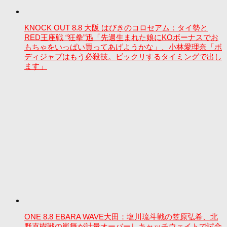
KNOCK OUT 8.8 大阪 はびきのコロセアム：タイ勢と
RED王座戦 “狂拳”迅「先週生まれた娘にKOボーナスでお
もちゃをいっぱい買ってあげようかな」、小林愛理奈「ボ
ディジャブはもう必殺技。ビックリするタイミングで出し
ます」
ONE 8.8 EBARA WAVE大田：塩川琉斗戦の笠原弘希、北
野克樹戦の嵐舞が計量オーバーしキャッチウェイトで試合