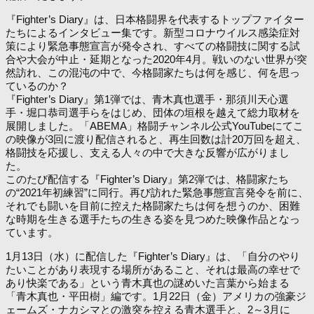
『Fighter’s Diary』は、日本格闘界を代表するトップファイター
たちによるインタビュー集です。新型コロナウイルス感染症対
策により緊急事態宣言が発令され、すべての格闘技に関する試
合や大会が中止・延期となった2020年4月。戦いのない世界が突
然訪れ、この混沌の中で、今格闘家たちは何を感じ、何を思っ
ているのか？
『Fighter’s Diary』第1弾では、青木真也選手・那須川天心選
手・堀口恭司選手らをはじめ、団体の垣根を越えて総力取材を
展開しました。「ABEMA」格闘チャンネル公式YouTubeにてこ
の映像が3回に渡り配信されると、再生回数は計20万回を超え、
格闘技を応援し、支える人々の中で大きな反響が広がりまし
た。
このたび配信する『Fighter’s Diary』第2弾では、格闘家たち
の“2021年初練習”に同行。再び訪れた緊急事態宣言発令を前に、
それでも闘いを目前に控えた格闘家たちは何を想うのか、困難
な時期を生きる選手たちの生きる姿を見つめた映像作品となっ
ています。
1月13日（水）に配信した『Fighter’s Diary』は、「自分のやり
たいことがあり表現する場所があること、それは最高の幸せで
あり快楽である」という青木真也の謎めいた言葉から始まる
「青木真也・平田樹」編です。1月22日（金）アメリカの強豪ジ
ェームズ・ナカシマとの激突を控える青木選手と、2～3月に