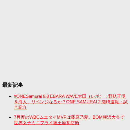
最新記事
#ONESamurai 8.8 EBARA WAVE大田（レポ）：野杁正明
＆海人、リベンジなるか？ONE SAMURAI 2 随時速報・試
合紹介
7月度のWBCムエタイMVPは藤原乃愛。BOM横浜大会で
世界女子ミニフライ級王座初防衛