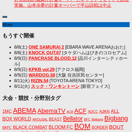
実施。山本歩夢の計量オーバーで平山諒戦は中止
More
もうすぐ開催
8/8(土)
ONE SAMURAI 2
[EBARA WAVE ARENAおおた]
8/8(土)
KNOCK OUT.67
[タケダハムはびきのコロセアム]
8/9(日)
PANCRASE BLOOD.12
[品川インターシティホー
ル]
8/9(日)
KPKB vol.29
[アクロス福岡]
8/9(日)
WARDOG.58
[大阪 住吉区民センター]
8/11(火)
RIZIN.54
[TOYOTA ARENA TOKYO]
8/11(火)
スック・ワンキントーン
[新宿フェイス]
大会・競技・分野別タグ
ABEMA
AbemaTV
ACF
1MC
ALL
AJKN
ADCC
ACB
Bigbang
Bellator
BOX WORLD
BEAST
AROUSAL
BFC
Bgibang
BOM
BOUT
BLACK COMBAT
BLOOM FC
BORDER
BKFC