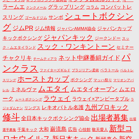
ンビータブル
キックボクシング振興会
ラームエ
コンバットレ
グラップリング
コラム
クンクメール
シュートボクシン
スリング
サンボ
ゴールドジム
グ
ジムPR
ジム情報
ジャパンカップ
ジャパンAMMA協会
ジャパンキック
キックボクシング
ジークンドー
スッ
スック・ワンキントーン
セミナー
ク・ムエタイランド
パ
ネット中継番組ガイド
チャクリキ
チームティアラ
ンクラス
ベラトール
ファイターズギルド
ブラジリアン柔術
ベルトレ
ホーストカップ
ボクシング
マッハ祭り
スリング
マリオンアパ
ムエタイ
ムエタイオープン
ミネルヴァ
ムエロ
レル
ラウェイ
ーク
ラウェイ×アンビータブル
ュートボクシング
ラ
九州プロキック
レキオバトル名護
リングス
ジャダムナン
修斗
出場者募集
全日本キックボクシング協会
出場
新型コ
巌流島
大和
広告
千葉キック
心技館
敬天愛人
選手募集
ロナウイルス
新日本キック
新空