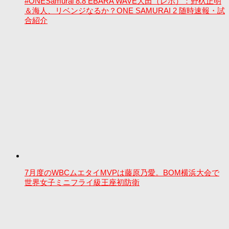
#ONESamurai 8.8 EBARA WAVE大田（レポ）：野杁正明
＆海人、リベンジなるか？ONE SAMURAI 2 随時速報・試
合紹介
7月度のWBCムエタイMVPは藤原乃愛。BOM横浜大会で
世界女子ミニフライ級王座初防衛