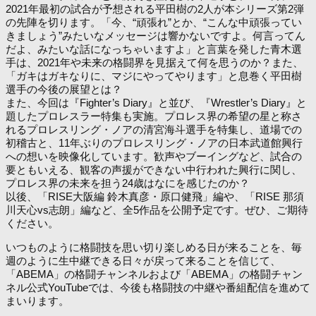
2021年最初の試合が予想される平田樹の2人が本シリーズ第2弾
の先陣を切ります。「今、“頑張れ”とか、“こんな中頑張ってい
きましょう”みたいなメッセージは響かないですよ。何言ってん
だよ、みたいな話になっちゃいますよ」と言葉を発した青木選
手は、2021年や未来の格闘界を見据えて何を思うのか？また、
「ガキはガキなりに、マジにやってやります」と息巻く平田樹
選手の今後の展望とは？
また、今回は『Fighter’s Diary』と並び、『Wrestler’s Diary』と
題したプロレスラー特集も実施。プロレス界の希望の星と称さ
れるプロレスリング・ノアの清宮海斗選手を特集し、道場での
初稽古と、11年ぶりのプロレスリング・ノアの日本武道館興行
への想いを映像化しています。歓声やブーイングなど、試合の
要ともいえる、観客の声援ができない中行われた興行に関し、
プロレス界の未来を担う24歳はなにを感じたのか？
以後、「RISE大阪編 鈴木真彦・原口健飛」編や、「RISE 那須
川天心vs志朗」編など、全5作品を公開予定です。ぜひ、ご期待
ください。
いつものように格闘技を思い切り楽しめる日が来ることを、毎
週のように生中継できる日々が戻って来ることを信じて、
「ABEMA」の格闘チャンネルおよび「ABEMA」の格闘チャン
ネル公式YouTubeでは、今後も格闘技の中継や番組配信を進めて
まいります。