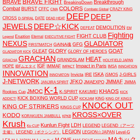
BRAVE FIGHT
BRAVE
Breakthrough
BreakingDown
COLORS
Combat
BURST
CFFC
CRAZY KING
CMA
Combate Global
DEEP
DEEP
CROSS
DATE
D-SPIRAL
DEAD HEAT
JEWELS
DEEP☆KICK
DEMOLITION
DEFEAT
EM
Fighting
FIGHT CLUB
Eruption
Eternal
Legend
EXECUTIVE FIGHT
NEXUS
GLADIATOR
GAINA魂
GFG
FIRSTMATCH
GLORY
GOAT
GLEAT
GLORY OF HEROES
GLADIATOR KICK
GRACHAN
HEAT
GRANDSLAM
GRACHA
HOLYFIELD JAPAN
IGF
Impact in Paris
IMMAF
HOPE
IBFムエタイ
IMSA
IMPACT
INNOATION
INNOVATION
ISKA
Invicta
IRE
J-GIRLS
iSMOS
INNOVATON
J-NETWORK
JMMAF
JFKO
JMAEXPO
JANJIRA SPIRIT
JMMA
K-1
JMOC
KHAOS
K-SPIRIT
Rookies Cup
KAKUMEI
KICK
KICK BOXING WORLD CUP
KING
ADDICT!
KICKJAM
KING OF KINGS
KNOCK OUT
KING OF STRIKERS
KINGS CUP
KROSS×OVER
KODO
KORAKUEN JAMBULL
KPKB
Krush
Kunlun Fight
LDH
LEGEND
LEGEND（アーツ
Ks-CUP
LEGION
主催）
LEGEND（ボクシング）
LEGION☆JAPAN
Level-G
MAキック
M-ONE