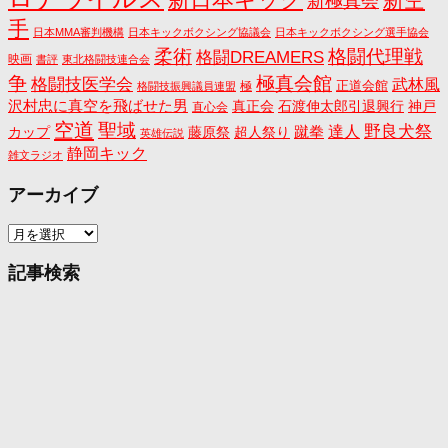
新極真会
手
日本MMA審判機構
日本キックボクシング協議会
日本キックボクシング選手協会
格闘代理戦
柔術
格闘DREAMERS
映画
書評
東北格闘技連合会
争
極真会館
格闘技医学会
武林風
正道会館
極
格闘技振興議員連盟
沢村忠に真空を飛ばせた男
真正会
石渡伸太郎引退興行
神戸
直心会
空道
聖域
野良犬祭
蹴拳
達人
カップ
藤原祭
超人祭り
英雄伝説
静岡キック
雑文ラジオ
アーカイブ
ア
ー
カ
記事検索
イ
ブ