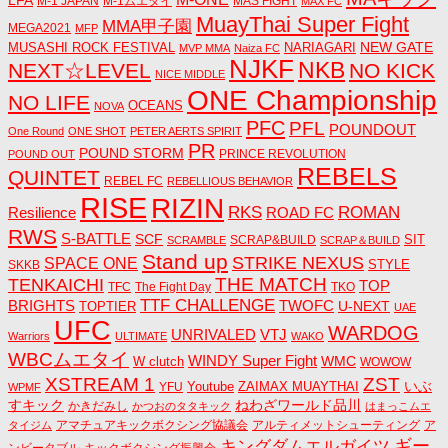
LFA
M-1 JAPAN
M-1ムエタイ
MAS FIGHT
MAX FC
MuayThai Super Fight
MMA甲子園
MEGA2021
MFP
NEW GATE
MUSASHI ROCK FESTIVAL
NARIAGARI
MVP MMA
Naiza FC
NJKF
NKB
NEXT☆LEVEL
NO KICK
NICE MIDDLE
ONE Championship
NO LIFE
OCEANS
NOVA
PFC
PFL
POUNDOUT
One Round
ONE SHOT
PETER AERTS SPIRIT
PR
POUND STORM
PRINCE REVOLUTION
POUND OUT
REBELS
QUINTET
REBEL FC
REBELLIOUS BEHAVIOR
RISE
RIZIN
RKS
ROMAN
ROAD FC
Resilience
RWS
S-BATTLE
SCF
SIT
SCRAP&BUILD
SCRAMBLE
SCRAP＆BUILD
Stand up
STRIKE NEXUS
SPACE ONE
STYLE
SKKB
THE MATCH
TENKAICHI
TOP
TFC
The Fight Day
TKO
TTF CHALLENGE
BRIGHTS
TWOFC
U-NEXT
TOPTIER
UAE
UFC
WARDOG
UNRIVALED
VTJ
Warriors
ULTIMATE
WAKO
WBCムエタイ
WINDY Super Fight
WMC
W clutch
WOWOW
ZST
XSTREAM 1
いぶ
Youtube
ZAIMAX MUAYTHAI
YFU
WPMF
すキック
ねわざワールド品川
かきだみし
かつおのタタキック
はまっこムエ
アマチュアキックボクシング協議会
アルティメットシューティング
ア
タイジム
キングダムエルガイツ
ギー