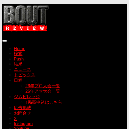
コ
ン
テ
ン
ツ
へ
ス
キ
Home
ッ
検索
プ
Push
結果
ニュース
トピックス
日程
26年プロ大会一覧
26年アマ大会一覧
ジムビレッジ
↑掲載申込はこちら
広告掲載
お問合せ
X
Instagram
Youtube