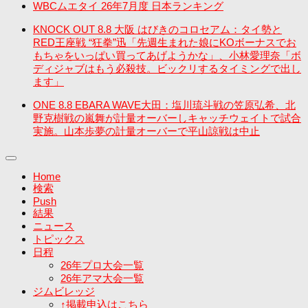
WBCムエタイ 26年7月度 日本ランキング
KNOCK OUT 8.8 大阪 はびきのコロセアム：タイ勢と
RED王座戦 “狂拳”迅「先週生まれた娘にKOボーナスでお
もちゃをいっぱい買ってあげようかな」、小林愛理奈「ボ
ディジャブはもう必殺技。ビックリするタイミングで出し
ます」
ONE 8.8 EBARA WAVE大田：塩川琉斗戦の笠原弘希、北
野克樹戦の嵐舞が計量オーバーしキャッチウェイトで試合
実施。山本歩夢の計量オーバーで平山諒戦は中止
Home
検索
Push
結果
ニュース
トピックス
日程
26年プロ大会一覧
26年アマ大会一覧
ジムビレッジ
↑掲載申込はこちら