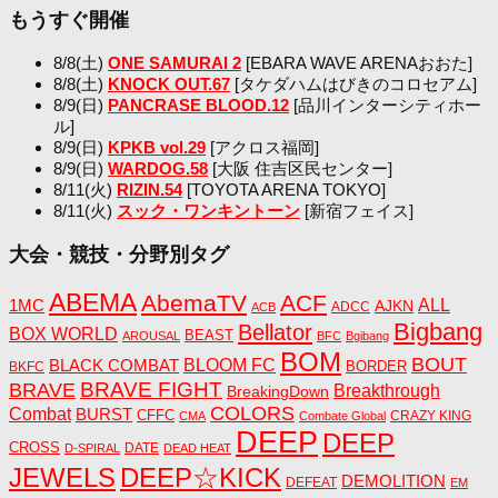
もうすぐ開催
8/8(土)
ONE SAMURAI 2
[EBARA WAVE ARENAおおた]
8/8(土)
KNOCK OUT.67
[タケダハムはびきのコロセアム]
8/9(日)
PANCRASE BLOOD.12
[品川インターシティホー
ル]
8/9(日)
KPKB vol.29
[アクロス福岡]
8/9(日)
WARDOG.58
[大阪 住吉区民センター]
8/11(火)
RIZIN.54
[TOYOTA ARENA TOKYO]
8/11(火)
スック・ワンキントーン
[新宿フェイス]
大会・競技・分野別タグ
ABEMA
AbemaTV
ACF
1MC
ALL
AJKN
ADCC
ACB
Bigbang
Bellator
BOX WORLD
BEAST
AROUSAL
BFC
Bgibang
BOM
BOUT
BLACK COMBAT
BLOOM FC
BORDER
BKFC
BRAVE FIGHT
BRAVE
Breakthrough
BreakingDown
COLORS
Combat
BURST
CFFC
CRAZY KING
CMA
Combate Global
DEEP
DEEP
CROSS
DATE
D-SPIRAL
DEAD HEAT
JEWELS
DEEP☆KICK
DEMOLITION
DEFEAT
EM