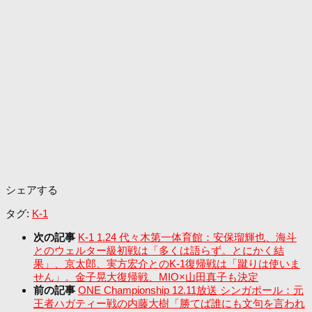
シェアする
タグ:
K-1
次の記事
K-1 1.24 代々木第一体育館：安保瑠輝也、海斗
とのウェルター級初戦は「多くは語らず。とにかく結
果」、京太郎、実方宏介とのK-1復帰戦は「蹴りは使いま
せん」。金子晃大復帰戦、MIO×山田真子も決定
前の記事
ONE Championship 12.11放送 シンガポール：元
王者ハガティー戦の内藤大樹「勝てば誰にも文句を言われ