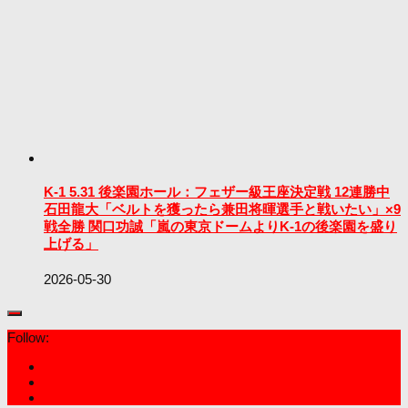
K-1 5.31 後楽園ホール：フェザー級王座決定戦 12連勝中
石田龍大「ベルトを獲ったら兼田将暉選手と戦いたい」×9
戦全勝 関口功誠「嵐の東京ドームよりK-1の後楽園を盛り
上げる」
2026-05-30
Follow: