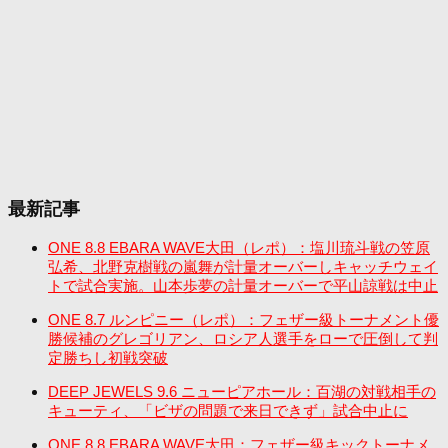
最新記事
ONE 8.8 EBARA WAVE大田（レポ）：塩川琉斗戦の笠原
弘希、北野克樹戦の嵐舞が計量オーバーしキャッチウェイ
トで試合実施。山本歩夢の計量オーバーで平山諒戦は中止
ONE 8.7 ルンピニー（レポ）：フェザー級トーナメント優
勝候補のグレゴリアン、ロシア人選手をローで圧倒して判
定勝ちし初戦突破
DEEP JEWELS 9.6 ニューピアホール：百湖の対戦相手の
キューティ、「ビザの問題で来日できず」試合中止に
ONE 8.8 EBARA WAVE大田：フェザー級キックトーナメ