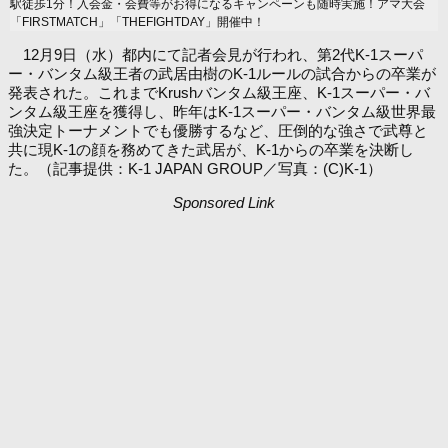
駅徒歩1分！入会金・会費等がお得になるキャンペーンも随時実施！アマ大会
「FIRSTMATCH」「THEFIGHTDAY」開催中！
12月9日（水）都内にて記者会見が行われ、第2代K-1スーパ
ー・バンタム級王者の武居由樹のK-1ルールの試合からの卒業が
発表された。これまでKrushバンタム級王座、K-1スーパー・バ
ンタム級王座を獲得し、昨年はK-1スーパー・バンタム級世界最
強決定トーナメントでも優勝するなど、圧倒的な強さで武尊と
共に現K-1の顔を務めてきた武居が、K-1からの卒業を決断し
た。（記事提供：K-1 JAPAN GROUP／写真：(C)K-1）
Sponsored Link