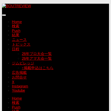
コ
ン
テ
ン
Home
ツ
検索
へ
Push
ス
結果
キ
ニュース
ッ
トピックス
プ
日程
26年プロ大会一覧
26年アマ大会一覧
ジムビレッジ
↑掲載申込はこちら
広告掲載
お問合せ
X
Instagram
Youtube
Home
検索
Push