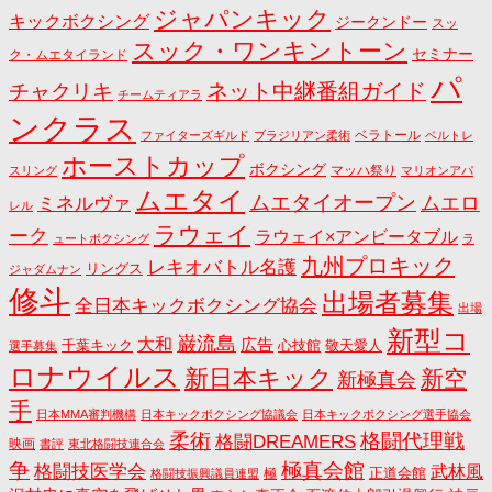
ジャパンキック
キックボクシング
ジークンドー
スッ
スック・ワンキントーン
セミナー
ク・ムエタイランド
パ
ネット中継番組ガイド
チャクリキ
チームティアラ
ンクラス
ベラトール
ファイターズギルド
ブラジリアン柔術
ベルトレ
ホーストカップ
ボクシング
マッハ祭り
スリング
マリオンアパ
ムエタイ
ムエタイオープン
ミネルヴァ
ムエロ
レル
ラウェイ
ーク
ラウェイ×アンビータブル
ュートボクシング
ラ
九州プロキック
レキオバトル名護
リングス
ジャダムナン
修斗
出場者募集
全日本キックボクシング協会
出場
新型コ
巌流島
大和
広告
千葉キック
心技館
敬天愛人
選手募集
ロナウイルス
新日本キック
新空
新極真会
手
日本MMA審判機構
日本キックボクシング協議会
日本キックボクシング選手協会
格闘代理戦
柔術
格闘DREAMERS
映画
書評
東北格闘技連合会
争
極真会館
格闘技医学会
武林風
正道会館
極
格闘技振興議員連盟