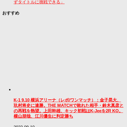
ずタイトルに挑戦できる」
おすすめ
K-1 9.10 横浜アリーナ（レポ/ワンマッチ）：金子晃大、
玖村将史に連勝。THE MATCHで敗れた相手・鈴木真彦と
の再戦を熱望。上田幹雄、キック初戦はK-Jeeを2R KO。
横山朋哉、江川優生に判定勝ち