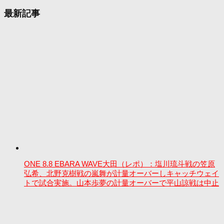
最新記事
ONE 8.8 EBARA WAVE大田（レポ）：塩川琉斗戦の笠原
弘希、北野克樹戦の嵐舞が計量オーバーしキャッチウェイ
トで試合実施。山本歩夢の計量オーバーで平山諒戦は中止