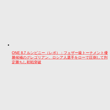
ONE 8.7 ルンピニー（レポ）：フェザー級トーナメント優
勝候補のグレゴリアン、ロシア人選手をローで圧倒して判
定勝ちし初戦突破