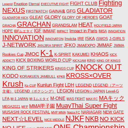
Fighting
FIGHT CLUB
Eruption
Eternal
Legend
EXECUTIVE FIGHT
NEXUS
GLADIATOR
GAINA魂
GFG
FIRSTMATCH
GLORY
GOAT
GLEAT
GLORY OF HEROES
GLADIATOR KICK
GRACHAN
HEAT
GRANDSLAM
GRACHA
HOLYFIELD JAPAN
IGF
Impact in Paris
IMMAF
HOPE
IBFムエタイ
IMSA
IMPACT
INNOATION
INNOVATION
ISKA
Invicta
IRE
J-GIRLS
iSMOS
INNOVATON
J-NETWORK
JMMAF
JFKO
JMAEXPO
JANJIRA SPIRIT
JMMA
K-1
JMOC
KHAOS
K-SPIRIT
Rookies Cup
KAKUMEI
KICK
KICK BOXING WORLD CUP
KING
ADDICT!
KICKJAM
KING OF KINGS
KNOCK OUT
KING OF STRIKERS
KINGS CUP
KROSS×OVER
KODO
KORAKUEN JAMBULL
KPKB
Krush
Kunlun Fight
LDH
LEGEND
LEGEND（アーツ
Ks-CUP
LEGION
主催）
LEGEND（ボクシング）
LEGION☆JAPAN
Level-G
MAキック
M-ONE
LFA
M-1 JAPAN
M-1ムエタイ
MAS FIGHT
MAX FC
MuayThai Super Fight
MMA甲子園
MEGA2021
MFP
NEW GATE
MUSASHI ROCK FESTIVAL
NARIAGARI
MVP MMA
Naiza FC
NJKF
NKB
NEXT☆LEVEL
NO KICK
NICE MIDDLE
ONE Championship
NO LIFE