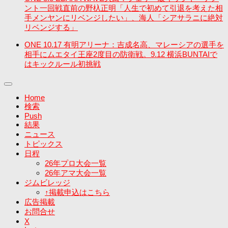
ント一回戦直前の野杁正明「人生で初めて引退を考えた相
手メンヤンにリベンジしたい」、海人「シアサラニに絶対
リベンジする」
ONE 10.17 有明アリーナ：吉成名高、マレーシアの選手を
相手にムエタイ王座2度目の防衛戦。9.12 横浜BUNTAIで
はキックルール初挑戦
Home
検索
Push
結果
ニュース
トピックス
日程
26年プロ大会一覧
26年アマ大会一覧
ジムビレッジ
↑掲載申込はこちら
広告掲載
お問合せ
X