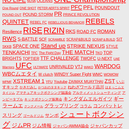
OCEANS
NOVA
PFC
PFL
POUNDOUT
One Round
ONE SHOT
PETER AERTS SPIRIT
PR
POUND STORM
PRINCE REVOLUTION
POUND OUT
REBELS
QUINTET
REBEL FC
REBELLIOUS BEHAVIOR
RISE
RIZIN
RKS
ROMAN
ROAD FC
Resilience
RWS
S-BATTLE
SCF
SIT
SCRAP&BUILD
SCRAMBLE
SCRAP＆BUILD
Stand up
STRIKE NEXUS
SPACE ONE
STYLE
SKKB
THE MATCH
TENKAICHI
TOP
TFC
The Fight Day
TKO
TTF CHALLENGE
BRIGHTS
TWOFC
U-NEXT
TOPTIER
UAE
UFC
WARDOG
UNRIVALED
VTJ
Warriors
ULTIMATE
WAKO
WBCムエタイ
WINDY Super Fight
WMC
W clutch
WOWOW
ZST
XSTREAM 1
いぶ
Youtube
ZAIMAX MUAYTHAI
YFU
WPMF
すキック
ねわざワールド品川
かきだみし
かつおのタタキック
はまっこムエ
アマチュアキックボクシング協議会
アルティメットシューティング
ア
タイジム
キングダムエルガイツ
ギー
ンビータブル
キックボクシング振興会
ラームエ
コンバットレ
グラップリング
コラム
クンクメール
シュートボクシン
スリング
サンボ
ゴールドジム
グ
ジムPR
ジム情報
ジャパンカップ
ジャパンAMMA協会