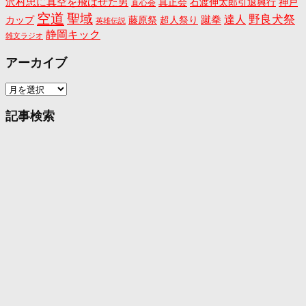
沢村忠に真空を飛ばせた男
真正会
石渡伸太郎引退興行
神戸
直心会
空道
聖域
野良犬祭
蹴拳
達人
カップ
藤原祭
超人祭り
英雄伝説
静岡キック
雑文ラジオ
アーカイブ
ア
ー
カ
記事検索
イ
ブ