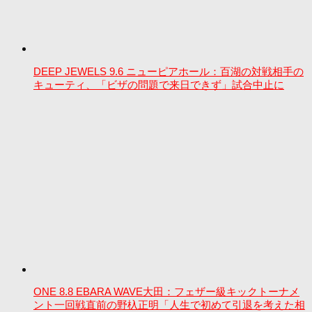
DEEP JEWELS 9.6 ニューピアホール：百湖の対戦相手の
キューティ、「ビザの問題で来日できず」試合中止に
ONE 8.8 EBARA WAVE大田：フェザー級キックトーナメ
ント一回戦直前の野杁正明「人生で初めて引退を考えた相