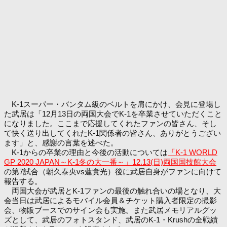
K-1スーパー・バンタム級のベルトを肩にかけ、会見に登場し
た武居は「12月13日の両国大会でK-1を卒業させていただくこと
になりました。ここまで応援してくれたファンの皆さん、そし
て快く送り出してくれたK-1関係者の皆さん、ありがとうござい
ます」と、感謝の言葉を述べた。
K-1からの卒業の理由と今後の活動については
「K-1 WORLD
GP 2020 JAPAN～K-1冬の大一番～」12.13(日)両国国技館大会
の第7試合（朝久泰央vs蓮實光）後に武居自身がファンに向けて
報告する。
両国大会が武居とK-1ファンの最後の触れ合いの場となり、大
会当日は武居によるモバイル会員＆チケット購入者限定の撮影
会、物販ブースでのサイン会も実施。また武居メモリアルグッ
ズとして、武居のフォトスタンド、武居のK-1・Krushの全戦績