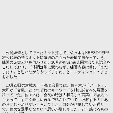
公開練習として行ったミット打ちで、佐々木はKRESTの渡部
雅和代表の持つミットに気迫のこもった表情で向かっていき、
練習の充実ぶりを伺わせた。10月のKrush後楽園大会でも試合を
こなしており、「体調は常に変わらず。練習内容は常に『まだ
まだ！』と思いながらやってますね」とコンディションのよさ
を示した。
10月28日の対戦カード発表会見では、佐々木が「アート」、
大和が「合氣」とそれぞれのキーワードを軸に試合への展望を
語っていた。佐々木は「会見の時は大和選手の言葉に聞き入っ
ちゃって。すごく難しい言葉で話されていて、理解するのにあ
の時間じゃ足りないぐらいでした。自分が想像していた通り
で、偉大な選手だなという思いが増しました」と、感じるもの