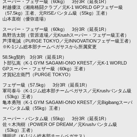
スーパー・フェザー級（60kg） 3分3R（延長1R）
村越優汰（湘南格闘クラブ／元K-1 WORLD GPフェザー級
（57.5kg）王者、元RISEバンタム級（55kg）王者）
山本直樹（優弥道場）
スーパー・フェザー級（60kg） 3分3R（延長1R）
島野浩太朗（菅原道場／元Krushスーパー・フェザー級王者）
芦澤竜誠（PURGE TOKYO／元INNOVATIONフェザー級王者）
※K-1ジム総本部チームペガサスから所属変更
58.5kg契約 3分3R（延長1R）
卜部弘嵩（K-1 GYM SAGAMI-ONO KREST／元K-1 WORLD
GPスーパー・フェザー級（60kg）王者）
才賀紀左衛門（PURGE TOKYO）
フェザー級（57.5kg） 3分3R（延長1R）
軍司泰斗（K-1ジム総本部チームペガサス／元Krushバンタム級
（53kg）王者）
亀本勇翔（K-1 GYM SAGAMI-ONO KREST／元Bigibangスーパ
ーバンタム級（55kg）王者）
スーパー・バンタム級（55kg） 3分3R（延長1R）
佐々木洵樹（POWER OF DREAM／元Krushバンタム級
（53kg）王者）
璃明武（K-1ジム総本部チームペガサス）