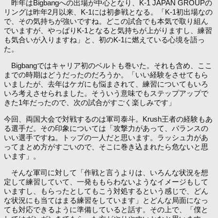
昨年はBigbangへの出場が中心となり、K-1 JAPAN GROUPの
リングは昨年2月以来、K-1には初参戦となる。「K-1初出場なの
で、その気持ちが強いですね。どこの試合でも本気で取り組ん
でいますが、やっぱりK-1となると気持ちが上がりますし、練習
も気合いが入りますね」と、初のK-1に燃えている心境を語っ
た。
Bigbangではキャリア初のベルトも巻いた。それも含め、ここ
までの時期はどうだったのだろうか。「いい経験をさせてもら
いましたが、去年はケガにも悩まされて、練習についてもいろ
いろ考えさせられました。そういう意味でもステップアップで
きた1年だったので、次の試合がすごく楽しみです」
今回、両国大会で対戦するのは軍司泰斗。Krush王者の経験もあ
る選手だ。その印象については「攻撃力があって、バランスの
いい選手ですね。トップの一人だと思います。ラッシュ力があ
ってまとめ方がすごいので、そこに巻き込まれたら危ないと思
います」。
そんな軍司に対して「作戦と言うよりは、いろんな状況を想
定して練習していて、一発ももらわないようなイメージもして
いますし、もらったとしてもこう対処するという感じで、どん
な状況にも当てはまる練習をしています」とどんな局面になっ
ても対応できるように準備していると話す。その上で、「僕と