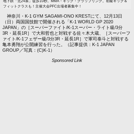
地下鉄「北24条」徒歩10秒。MMA・キック・グラップリング。初級キック＆
フィットクラスも！主催大会PFC出場者募集中！
神奈川・K-1 GYM SAGAMI-ONO KRESTにて、12月13日
（日）両国国技館で開催される「K-1 WORLD GP 2020
JAPAN」の［スーパーファイト/K-1スーパー・ライト級/3分
3R・延長1R］で大和哲也と対戦する佐々木大蔵、［スーパーフ
ァイト/K-1フェザー級/3分3R・延長1R］で軍司泰斗と対戦する
亀本勇翔が公開練習を行った。（記事提供：K-1 JAPAN
GROUP／写真：(C)K-1）
Sponsored Link