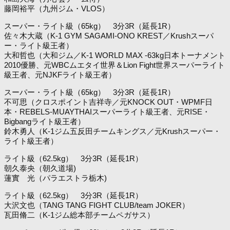
藤岡裕平（九州ジム・VLOS）
スーパー・ライト級（65kg） 3分3R（延長1R）
佐々木大蔵（K-1 GYM SAGAMI-ONO KREST／Krushスーパ
ー・ライト級王者）
大和哲也（大和ジム／K-1 WORLD MAX -63kg日本トーナメント
2010優勝、元WBCムエタイ世界＆Lion Fight世界スーパーライト
級王者、元NJKFライト級王者）
スーパー・ライト級（65kg） 3分3R（延長1R）
不可思（クロスポイント吉祥寺／元KNOCK OUT・WPMF日
本・REBELS-MUAYTHAIスーパーライト級王者、元RISE・
Bigbangライト級王者）
鈴木勇人（K-1ジム五反田チームキングス／元Krushスーパー・
ライト級王者）
ライト級（62.5kg） 3分3R（延長1R）
朝久泰央（朝久道場)
蓮實 光（パラエストラ栃木)
ライト級（62.5kg） 3分3R（延長1R）
大沢文也（TANG TANG FIGHT CLUB/team JOKER）
瓦田脩二（K-1ジム総本部チームペガサス）