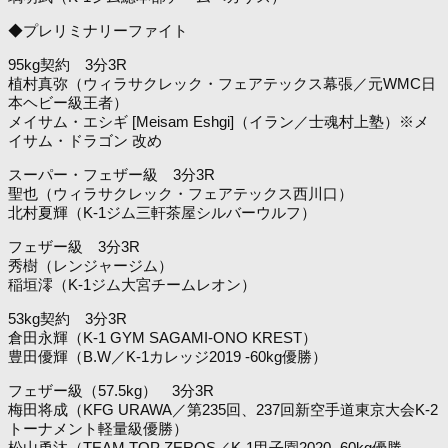
◆プレリミナリーファイト
95kg契約 3分3R
植村真弥（ウィラサクレック・フェアテックス幕張／元WMC日
本ヘビー級王者）
メイサム・エシギ [Meisam Eshgi]（イラン／士魂村上塾）※メ
イサム・ドラゴン 改め
スーパー・フェザー級 3分3R
聖也（ウィラサクレック・フェアテックス西川口）
北村夏輝（K-1ジム三軒茶屋シルバーウルフ）
フェザー級 3分3R
秀樹（レンジャージム）
稲垣澪（K-1ジム大宮チームレオン）
53kg契約 3分3R
倉田永輝（K-1 GYM SAGAMI-ONO KREST）
豊田優輝（B.W／K-1カレッジ2019 -60kg優勝）
フェザー級（57.5kg） 3分3R
梅田将成（KFG URAWA／第235回、237回新空手道東京大会K-2
トーナメント軽量級優勝）
松山勇汰（TEAM TOP ZEROS／K-1甲子園2020 -60kg優勝