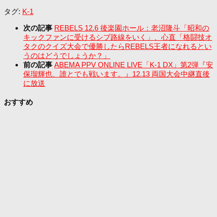
タグ:
K-1
次の記事
REBELS 12.6 後楽園ホール：老沼隆斗「昭和の
キックファンに受けるシブ路線をいく」、心直「格闘技オ
タクのクイズ大会で優勝したらREBELS王者になれるとい
うのはどうでしょうか？」
前の記事
ABEMA PPV ONLINE LIVE「K-1 DX」第2弾『安
保瑠輝也、誰とでも戦います。』12.13 両国大会中継直後
に放送
おすすめ