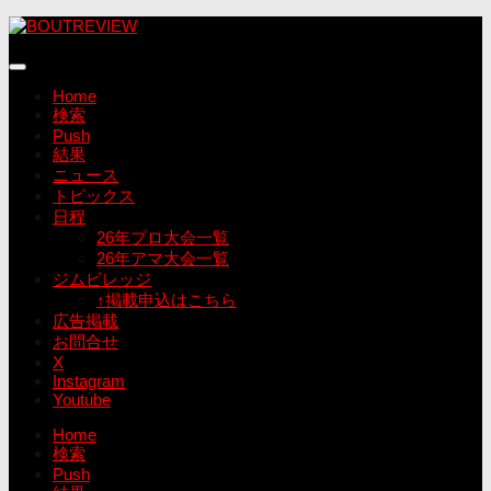
コ
ン
テ
ン
Home
ツ
検索
へ
Push
ス
結果
キ
ニュース
ッ
トピックス
プ
日程
26年プロ大会一覧
26年アマ大会一覧
ジムビレッジ
↑掲載申込はこちら
広告掲載
お問合せ
X
Instagram
Youtube
Home
検索
Push