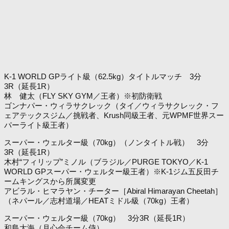
K-1 WORLD GPライト級（62.5kg）タイトルマッチ 3分
3R（延長1R）
林 健太（FLY SKY GYM／王者）※初防衛戦
ゴンナパー・ウィラサクレック（タイ／ウィラサクレック・フ
ェアテックスジム／挑戦者、Krush同級王者、元WPMF世界スー
パーライト級王者）
スーパー・ウェルター級（70kg）（ノンタイトル戦） 3分
3R（延長1R）
木村“フィリップ”ミノル（ブラジル／PURGE TOKYO／K-1
WORLD GPスーパー・ウェルター級王者）※K-1ジム五反田チ
ームキングスから所属変更
アビラル・ヒマラヤン・チーター［Abiral Himarayan Cheetah］
（ネパール／志村道場／HEATミドル級（70kg）王者）
スーパー・ウェルター級（70kg） 3分3R（延長1R）
和島大海（月心会チーム侍）