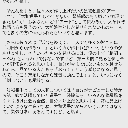
があった様子。
そんな相手と、佐々木が作り上げたいのは彼独自の“アー
ト”だ。「大和選手としかできない、緊張感のある戦いで表現で
きたものが、お客さんにどう“アート”として伝わるか。人それぞ
れ感じ方も違うので、大和選手としか見せられないものを一人
でも多くの方に伝えられたらいいなと思います」
さらに佐々木は「試合を終えて、一人でも多くの皆さんに
『明日から頑張ろう！』という力が伝わればいいなというのが
ありますし、そういったものを見せるには、僕の中で『格闘技
＝KO』というわけではないですけど、第三者的に見ると倒し合
いが評価されると思います。自分が今までにないものを見せら
れたら、見ている人たちも『おっ！』という感じになると思う
ので、そこも想定しながら練習に励んでます」と、いつになく
「倒し合い」も示唆する。
対戦相手としての大和については「自分がデビューした時か
ら第一線で活躍していた選手で、経験値も、いろんな修羅場を
くぐり抜けた数も全然、自分より上だと思います。常に見上げ
ていたような存在ですね。大和選手だからということではなく
て、緊張は常にあるんですけど」と話す。