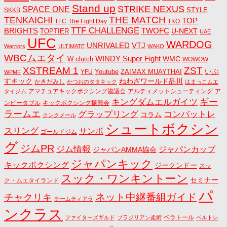
Stand up
STRIKE NEXUS
SPACE ONE
STYLE
SKKB
THE MATCH
TENKAICHI
TOP
TFC
The Fight Day
TKO
TTF CHALLENGE
BRIGHTS
TWOFC
U-NEXT
TOPTIER
UAE
UFC
WARDOG
UNRIVALED
VTJ
Warriors
ULTIMATE
WAKO
WBCムエタイ
WINDY Super Fight
WMC
W clutch
WOWOW
ZST
XSTREAM 1
いぶ
Youtube
ZAIMAX MUAYTHAI
YFU
WPMF
すキック
ねわざワールド品川
かきだみし
かつおのタタキック
はまっこムエ
アマチュアキックボクシング協議会
アルティメットシューティング
ア
タイジム
キングダムエルガイツ
ギー
ンビータブル
キックボクシング振興会
ラームエ
コンバットレ
グラップリング
コラム
クンクメール
シュートボクシン
スリング
サンボ
ゴールドジム
グ
ジムPR
ジム情報
ジャパンカップ
ジャパンAMMA協会
ジャパンキック
キックボクシング
ジークンドー
スッ
スック・ワンキントーン
セミナー
ク・ムエタイランド
パ
ネット中継番組ガイド
チャクリキ
チームティアラ
ンクラス
ベラトール
ファイターズギルド
ブラジリアン柔術
ベルトレ