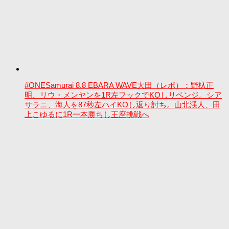
#ONESamurai 8.8 EBARA WAVE大田（レポ）：野杁正
明、リウ・メンヤンを1R左フックでKOしリベンジ。シア
サラニ、海人を87秒左ハイKOし返り討ち。山北渓人、田
上こゆるに1R一本勝ちし王座挑戦へ