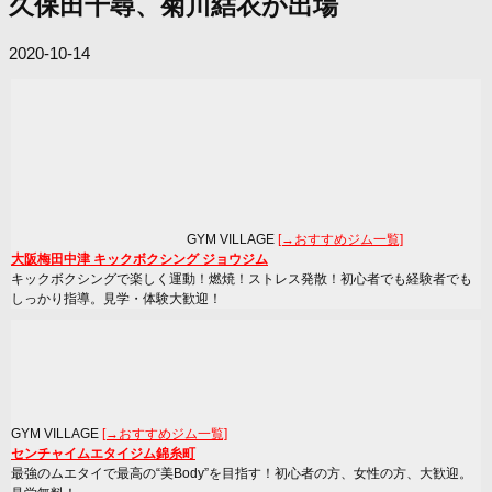
久保田千尋、菊川結衣が出場
2020-10-14
GYM VILLAGE
[→おすすめジム一覧]
大阪梅田中津 キックボクシング ジョウジム
キックボクシングで楽しく運動！燃焼！ストレス発散！初心者でも経験者でも
しっかり指導。見学・体験大歓迎！
GYM VILLAGE
[→おすすめジム一覧]
センチャイムエタイジム錦糸町
最強のムエタイで最高の“美Body”を目指す！初心者の方、女性の方、大歓迎。