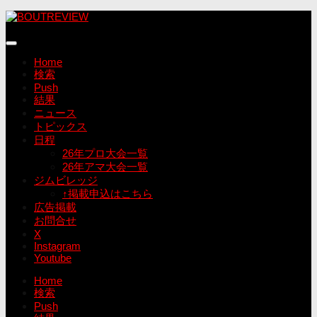
コ
ン
テ
ン
Home
ツ
検索
へ
Push
ス
結果
キ
ニュース
ッ
トピックス
プ
日程
26年プロ大会一覧
26年アマ大会一覧
ジムビレッジ
↑掲載申込はこちら
広告掲載
お問合せ
X
Instagram
Youtube
Home
検索
Push