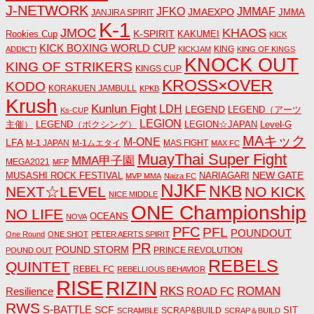
J-NETWORK
JMMAF
JFKO
JMAEXPO
JANJIRA SPIRIT
JMMA
K-1
JMOC
KHAOS
K-SPIRIT
Rookies Cup
KAKUMEI
KICK
KICK BOXING WORLD CUP
KING
ADDICT!
KICKJAM
KING OF KINGS
KNOCK OUT
KING OF STRIKERS
KINGS CUP
KROSS×OVER
KODO
KORAKUEN JAMBULL
KPKB
Krush
Kunlun Fight
LDH
LEGEND
LEGEND（アーツ
Ks-CUP
LEGION
主催）
LEGEND（ボクシング）
LEGION☆JAPAN
Level-G
MAキック
M-ONE
LFA
M-1 JAPAN
M-1ムエタイ
MAS FIGHT
MAX FC
MuayThai Super Fight
MMA甲子園
MEGA2021
MFP
NEW GATE
MUSASHI ROCK FESTIVAL
NARIAGARI
MVP MMA
Naiza FC
NJKF
NKB
NEXT☆LEVEL
NO KICK
NICE MIDDLE
ONE Championship
NO LIFE
OCEANS
NOVA
PFC
PFL
POUNDOUT
One Round
ONE SHOT
PETER AERTS SPIRIT
PR
POUND STORM
PRINCE REVOLUTION
POUND OUT
REBELS
QUINTET
REBEL FC
REBELLIOUS BEHAVIOR
RISE
RIZIN
RKS
ROMAN
ROAD FC
Resilience
RWS
S-BATTLE
SCF
SIT
SCRAP&BUILD
SCRAMBLE
SCRAP＆BUILD