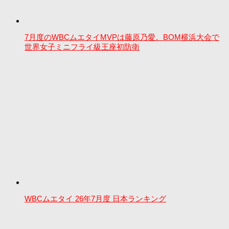
7月度のWBCムエタイMVPは藤原乃愛。BOM横浜大会で
世界女子ミニフライ級王座初防衛
WBCムエタイ 26年7月度 日本ランキング