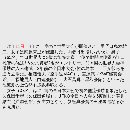
昨年11月
、4年に一度の全世界大会が開催され、男子は島本雄
二、女子は南原朱里が優勝した。両者は出場しないが、男子
（65名）では世界大会3位の加藤大喜、7位で敢闘賞獲得の江口
雄智の8位以内の入賞者2名がエントリー。前々回の世界大会準
優勝の入来建武、2年前の全日本大会7位の島本一二三が彼らを
追う立場だ。後藤優太（空手道MAC）、宮原穣（KWF極真会
館）、福地勇人（白蓮会館）、大石昌輝（星和会館）といった
他流派の上位勢も多数参戦する。
女子（37名）は2年前の全日本大会で初の他流優勝を果たした
久保田千尋（久保田道場）、JFKO全日本大会を5度制した菊川
結衣（芦原会館）が主力となり、新極真会勢の王座奪還なるか
も見所だ。