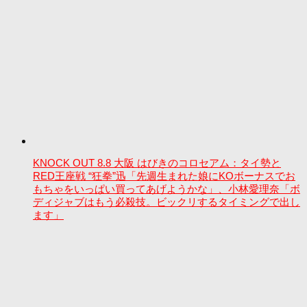
KNOCK OUT 8.8 大阪 はびきのコロセアム：タイ勢と
RED王座戦 “狂拳”迅「先週生まれた娘にKOボーナスでお
もちゃをいっぱい買ってあげようかな」、小林愛理奈「ボ
ディジャブはもう必殺技。ビックリするタイミングで出し
ます」