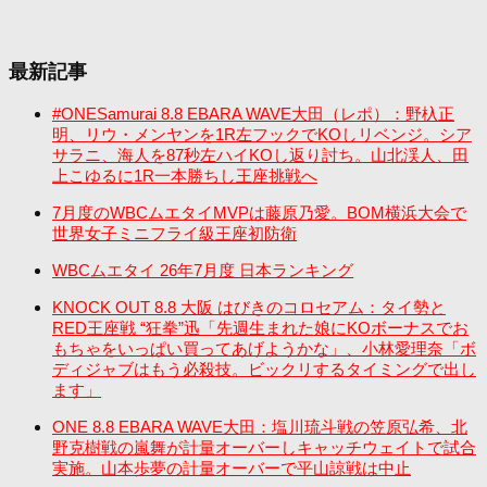
最新記事
#ONESamurai 8.8 EBARA WAVE大田（レポ）：野杁正
明、リウ・メンヤンを1R左フックでKOしリベンジ。シア
サラニ、海人を87秒左ハイKOし返り討ち。山北渓人、田
上こゆるに1R一本勝ちし王座挑戦へ
7月度のWBCムエタイMVPは藤原乃愛。BOM横浜大会で
世界女子ミニフライ級王座初防衛
WBCムエタイ 26年7月度 日本ランキング
KNOCK OUT 8.8 大阪 はびきのコロセアム：タイ勢と
RED王座戦 “狂拳”迅「先週生まれた娘にKOボーナスでお
もちゃをいっぱい買ってあげようかな」、小林愛理奈「ボ
ディジャブはもう必殺技。ビックリするタイミングで出し
ます」
ONE 8.8 EBARA WAVE大田：塩川琉斗戦の笠原弘希、北
野克樹戦の嵐舞が計量オーバーしキャッチウェイトで試合
実施。山本歩夢の計量オーバーで平山諒戦は中止