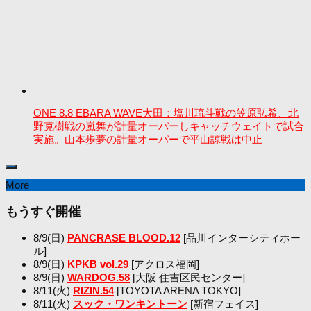
ONE 8.8 EBARA WAVE大田：塩川琉斗戦の笠原弘希、北
野克樹戦の嵐舞が計量オーバーしキャッチウェイトで試合
実施。山本歩夢の計量オーバーで平山諒戦は中止
More
もうすぐ開催
8/9(日)
PANCRASE BLOOD.12
[品川インターシティホー
ル]
8/9(日)
KPKB vol.29
[アクロス福岡]
8/9(日)
WARDOG.58
[大阪 住吉区民センター]
8/11(火)
RIZIN.54
[TOYOTA ARENA TOKYO]
8/11(火)
スック・ワンキントーン
[新宿フェイス]