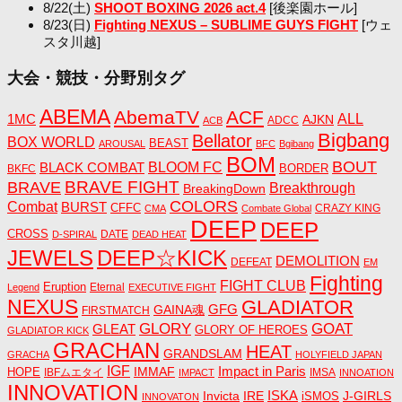
8/22(土)
SHOOT BOXING 2026 act.4
[後楽園ホール]
8/23(日)
Fighting NEXUS – SUBLIME GUYS FIGHT
[ウェ
スタ川越]
大会・競技・分野別タグ
ABEMA
AbemaTV
ACF
1MC
ALL
AJKN
ADCC
ACB
Bigbang
Bellator
BOX WORLD
BEAST
AROUSAL
BFC
Bgibang
BOM
BOUT
BLACK COMBAT
BLOOM FC
BORDER
BKFC
BRAVE FIGHT
BRAVE
Breakthrough
BreakingDown
COLORS
Combat
BURST
CFFC
CRAZY KING
CMA
Combate Global
DEEP
DEEP
CROSS
DATE
D-SPIRAL
DEAD HEAT
JEWELS
DEEP☆KICK
DEMOLITION
DEFEAT
EM
Fighting
FIGHT CLUB
Eruption
Eternal
Legend
EXECUTIVE FIGHT
NEXUS
GLADIATOR
GAINA魂
GFG
FIRSTMATCH
GLORY
GOAT
GLEAT
GLORY OF HEROES
GLADIATOR KICK
GRACHAN
HEAT
GRANDSLAM
GRACHA
HOLYFIELD JAPAN
IGF
Impact in Paris
IMMAF
HOPE
IBFムエタイ
IMSA
IMPACT
INNOATION
INNOVATION
ISKA
Invicta
IRE
J-GIRLS
iSMOS
INNOVATON