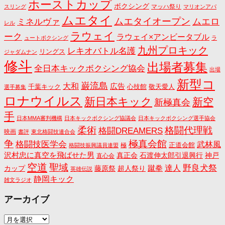
ホーストカップ
ボクシング
マッハ祭り
スリング
マリオンアパ
ムエタイ
ムエタイオープン
ミネルヴァ
ムエロ
レル
ラウェイ
ーク
ラウェイ×アンビータブル
ュートボクシング
ラ
九州プロキック
レキオバトル名護
リングス
ジャダムナン
修斗
出場者募集
全日本キックボクシング協会
出場
新型コ
巌流島
大和
広告
千葉キック
心技館
敬天愛人
選手募集
ロナウイルス
新日本キック
新空
新極真会
手
日本MMA審判機構
日本キックボクシング協議会
日本キックボクシング選手協会
格闘代理戦
柔術
格闘DREAMERS
映画
書評
東北格闘技連合会
争
極真会館
格闘技医学会
武林風
正道会館
極
格闘技振興議員連盟
沢村忠に真空を飛ばせた男
真正会
石渡伸太郎引退興行
神戸
直心会
空道
聖域
野良犬祭
蹴拳
達人
カップ
藤原祭
超人祭り
英雄伝説
静岡キック
雑文ラジオ
アーカイブ
ア