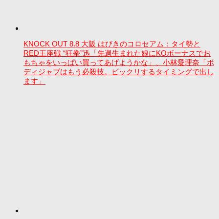
KNOCK OUT 8.8 大阪 はびきのコロセアム：タイ勢と
RED王座戦 “狂拳”迅「先週生まれた娘にKOボーナスでお
もちゃをいっぱい買ってあげようかな」、小林愛理奈「ボ
ディジャブはもう必殺技。ビックリするタイミングで出し
ます」