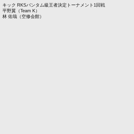
キック RKSバンタム級王者決定トーナメント1回戦
平野翼（Team K）
林 佑哉（空修会館）