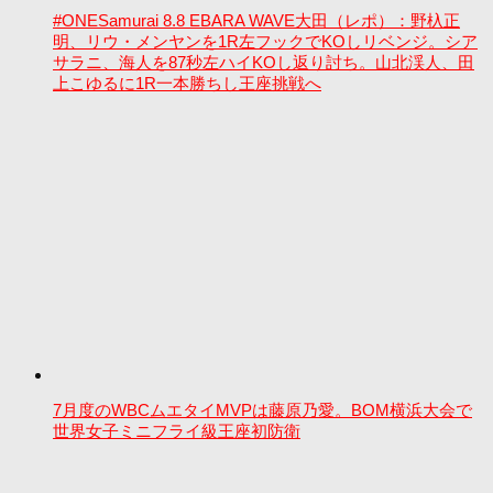
#ONESamurai 8.8 EBARA WAVE大田（レポ）：野杁正
明、リウ・メンヤンを1R左フックでKOしリベンジ。シア
サラニ、海人を87秒左ハイKOし返り討ち。山北渓人、田
上こゆるに1R一本勝ちし王座挑戦へ
7月度のWBCムエタイMVPは藤原乃愛。BOM横浜大会で
世界女子ミニフライ級王座初防衛