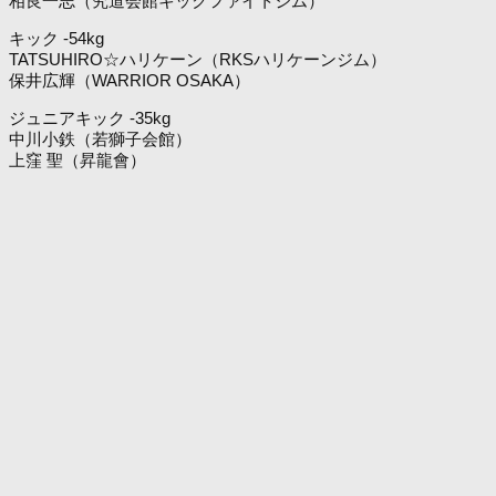
相良一志（究道会館キックファイトジム）
キック -54kg
TATSUHIRO☆ハリケーン（RKSハリケーンジム）
保井広輝（WARRIOR OSAKA）
ジュニアキック -35kg
中川小鉄（若獅子会館）
上窪 聖（昇龍會）