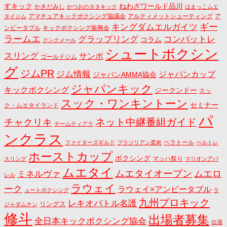
すキック
ねわざワールド品川
かきだみし
かつおのタタキック
はまっこムエ
アマチュアキックボクシング協議会
アルティメットシューティング
ア
タイジム
キングダムエルガイツ
ギー
ンビータブル
キックボクシング振興会
ラームエ
コンバットレ
グラップリング
コラム
クンクメール
シュートボクシン
スリング
サンボ
ゴールドジム
グ
ジムPR
ジム情報
ジャパンカップ
ジャパンAMMA協会
ジャパンキック
キックボクシング
ジークンドー
スッ
スック・ワンキントーン
セミナー
ク・ムエタイランド
パ
ネット中継番組ガイド
チャクリキ
チームティアラ
ンクラス
ベラトール
ファイターズギルド
ブラジリアン柔術
ベルトレ
ホーストカップ
ボクシング
マッハ祭り
スリング
マリオンアパ
ムエタイ
ムエタイオープン
ミネルヴァ
ムエロ
レル
ラウェイ
ーク
ラウェイ×アンビータブル
ュートボクシング
ラ
九州プロキック
レキオバトル名護
リングス
ジャダムナン
修斗
出場者募集
全日本キックボクシング協会
出場