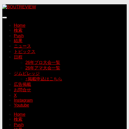
コ
ン
テ
ン
Home
ツ
検索
へ
Push
ス
結果
キ
ニュース
ッ
トピックス
プ
日程
26年プロ大会一覧
26年アマ大会一覧
ジムビレッジ
↑掲載申込はこちら
広告掲載
お問合せ
X
Instagram
Youtube
Home
検索
Push