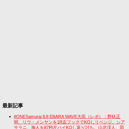
最新記事
#ONESamurai 8.8 EBARA WAVE大田（レポ）：野杁正
明、リウ・メンヤンを1R左フックでKOしリベンジ。シア
サラニ、海人を87秒左ハイKOし返り討ち。山北渓人、田