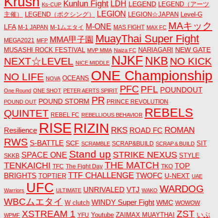
Krush
Kunlun Fight
LDH
LEGEND
LEGEND（アーツ
Ks-CUP
LEGION
主催）
LEGEND（ボクシング）
LEGION☆JAPAN
Level-G
MAキック
M-ONE
LFA
M-1 JAPAN
M-1ムエタイ
MAS FIGHT
MAX FC
MuayThai Super Fight
MMA甲子園
MEGA2021
MFP
NEW GATE
MUSASHI ROCK FESTIVAL
NARIAGARI
MVP MMA
Naiza FC
NJKF
NKB
NEXT☆LEVEL
NO KICK
NICE MIDDLE
ONE Championship
NO LIFE
OCEANS
NOVA
PFC
PFL
POUNDOUT
One Round
ONE SHOT
PETER AERTS SPIRIT
PR
POUND STORM
PRINCE REVOLUTION
POUND OUT
REBELS
QUINTET
REBEL FC
REBELLIOUS BEHAVIOR
RISE
RIZIN
RKS
ROMAN
ROAD FC
Resilience
RWS
S-BATTLE
SCF
SIT
SCRAP&BUILD
SCRAMBLE
SCRAP＆BUILD
Stand up
STRIKE NEXUS
SPACE ONE
STYLE
SKKB
THE MATCH
TENKAICHI
TOP
TFC
The Fight Day
TKO
TTF CHALLENGE
BRIGHTS
TWOFC
U-NEXT
TOPTIER
UAE
UFC
WARDOG
UNRIVALED
VTJ
Warriors
ULTIMATE
WAKO
WBCムエタイ
WINDY Super Fight
WMC
W clutch
WOWOW
ZST
XSTREAM 1
いぶ
Youtube
ZAIMAX MUAYTHAI
YFU
WPMF