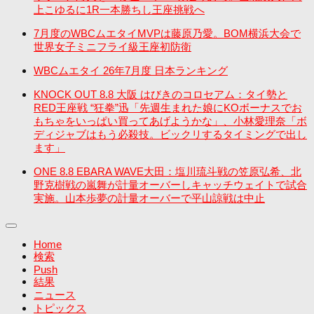
上こゆるに1R一本勝ちし王座挑戦へ
7月度のWBCムエタイMVPは藤原乃愛。BOM横浜大会で
世界女子ミニフライ級王座初防衛
WBCムエタイ 26年7月度 日本ランキング
KNOCK OUT 8.8 大阪 はびきのコロセアム：タイ勢と
RED王座戦 “狂拳”迅「先週生まれた娘にKOボーナスでお
もちゃをいっぱい買ってあげようかな」、小林愛理奈「ボ
ディジャブはもう必殺技。ビックリするタイミングで出し
ます」
ONE 8.8 EBARA WAVE大田：塩川琉斗戦の笠原弘希、北
野克樹戦の嵐舞が計量オーバーしキャッチウェイトで試合
実施。山本歩夢の計量オーバーで平山諒戦は中止
Home
検索
Push
結果
ニュース
トピックス