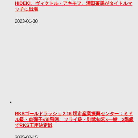
HIDEKI、ヴィクトル・アキモフ、溜田蒼馬がタイトルマ
ッチに出場
2023-01-30
RKSゴールドラッシュ 2.16 堺市産業振興センター：ミド
ル級・肉弾子×迫飛河、フライ級・則武知宏×一樹、2階級
でRKS王座決定戦
2025-02-15