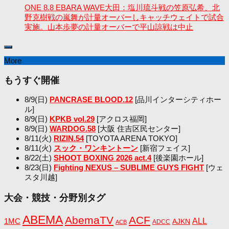
ONE 8.8 EBARA WAVE大田：塩川琉斗戦の笠原弘希、北
野克樹戦の嵐舞が計量オーバーしキャッチウェイトで試合
実施。山本歩夢の計量オーバーで平山諒戦は中止
More
もうすぐ開催
8/9(日)
PANCRASE BLOOD.12
[品川インターシティホー
ル]
8/9(日)
KPKB vol.29
[アクロス福岡]
8/9(日)
WARDOG.58
[大阪 住吉区民センター]
8/11(火)
RIZIN.54
[TOYOTA ARENA TOKYO]
8/11(火)
スック・ワンキントーン
[新宿フェイス]
8/22(土)
SHOOT BOXING 2026 act.4
[後楽園ホール]
8/23(日)
Fighting NEXUS – SUBLIME GUYS FIGHT
[ウェ
スタ川越]
大会・競技・分野別タグ
ABEMA
AbemaTV
ACF
1MC
ALL
AJKN
ADCC
ACB