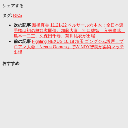
シェアする
タグ:
RKS
次の記事
新極真会 11.21-22 ベルサール六本木：全日本選
手権は初の無観客開催。加藤大喜、江口雄智、入来建武、
島本一二三、久保田千尋、菊川結衣が出場
前の記事
Fighting NEXUS 10.18 埼玉 ゴングジム坂戸：プ
ロアマ大会「Nexus Games」でWINDY智美が柔術マッチ
出場
おすすめ