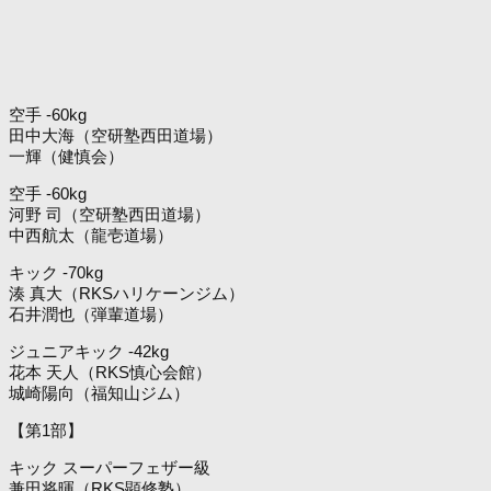
空手 -60kg
田中大海（空研塾西田道場）
一輝（健慎会）
空手 -60kg
河野 司（空研塾西田道場）
中西航太（龍壱道場）
キック -70kg
湊 真大（RKSハリケーンジム）
石井潤也（弾輩道場）
ジュニアキック -42kg
花本 天人（RKS慎心会館）
城崎陽向（福知山ジム）
【第1部】
キック スーパーフェザー級
兼田将暉（RKS顕修塾）