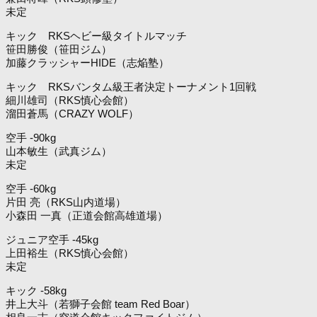
未定
キック RKSヘビー級タイトルマッチ
笹田勝俊（笹田ジム）
加藤クラッシャーHIDE（志焔塾）
キック RKSバンタム級王者決定トーナメント1回戦
細川雄司（RKS慎心会館）
溜田蒼馬（CRAZY WOLF）
空手 -90kg
山本敏生（武真ジム）
未定
空手 -60kg
片田 亮（RKS山内道場）
小森田 一真（正道会館高雄道場）
ジュニア空手 -45kg
上田裕生（RKS慎心会館）
未定
キック -58kg
井上大斗（若獅子会館 team Red Boar）