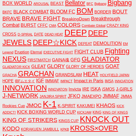
Bigbang
Bellator
BOX WORLD
BEAST
AROUSAL
BFC
Bgibang
BOM
BOUT
BLACK COMBAT
BLOOM FC
BORDER
BKFC
BRAVE FIGHT
BRAVE
Breakthrough
BreakingDown
COLORS
Combat
BURST
CFFC
CRAZY KING
CMA
Combate Global
DEEP
DEEP
CROSS
DATE
D-SPIRAL
DEAD HEAT
JEWELS
DEEP☆KICK
DEMOLITION
DEFEAT
EM
Fighting
FIGHT CLUB
Eruption
Eternal
Legend
EXECUTIVE FIGHT
NEXUS
GLADIATOR
GAINA魂
GFG
FIRSTMATCH
GLORY
GOAT
GLEAT
GLORY OF HEROES
GLADIATOR KICK
GRACHAN
HEAT
GRANDSLAM
GRACHA
HOLYFIELD JAPAN
IGF
Impact in Paris
IMMAF
HOPE
IBFムエタイ
IMSA
IMPACT
INNOATION
INNOVATION
ISKA
Invicta
IRE
J-GIRLS
iSMOS
INNOVATON
J-NETWORK
JMMAF
JFKO
JMAEXPO
JANJIRA SPIRIT
JMMA
K-1
JMOC
KHAOS
K-SPIRIT
Rookies Cup
KAKUMEI
KICK
KICK BOXING WORLD CUP
KING
ADDICT!
KICKJAM
KING OF KINGS
KNOCK OUT
KING OF STRIKERS
KINGS CUP
KROSS×OVER
KODO
KORAKUEN JAMBULL
KPKB