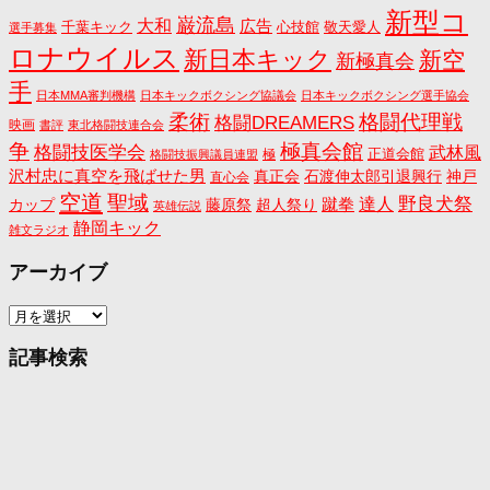
新型コ
巌流島
大和
広告
千葉キック
心技館
敬天愛人
選手募集
ロナウイルス
新日本キック
新空
新極真会
手
日本MMA審判機構
日本キックボクシング協議会
日本キックボクシング選手協会
格闘代理戦
柔術
格闘DREAMERS
映画
書評
東北格闘技連合会
争
極真会館
格闘技医学会
武林風
正道会館
極
格闘技振興議員連盟
沢村忠に真空を飛ばせた男
真正会
石渡伸太郎引退興行
神戸
直心会
空道
聖域
野良犬祭
蹴拳
達人
カップ
藤原祭
超人祭り
英雄伝説
静岡キック
雑文ラジオ
アーカイブ
ア
ー
カ
記事検索
イ
ブ