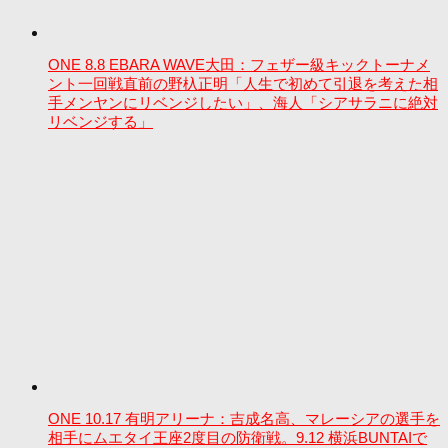
ONE 8.8 EBARA WAVE大田：フェザー級キックトーナメ
ント一回戦直前の野杁正明「人生で初めて引退を考えた相
手メンヤンにリベンジしたい」、海人「シアサラニに絶対
リベンジする」
ONE 10.17 有明アリーナ：吉成名高、マレーシアの選手を
相手にムエタイ王座2度目の防衛戦。9.12 横浜BUNTAIで