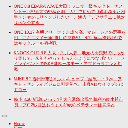
ONE 8.8 EBARA WAVE大田：フェザー級キックトーナメ
ント一回戦直前の野杁正明「人生で初めて引退を考えた相
手メンヤンにリベンジしたい」、海人「シアサラニに絶対
リベンジする」
ONE 10.17 有明アリーナ：吉成名高、マレーシアの選手を
相手にムエタイ王座2度目の防衛戦。9.12 横浜BUNTAIで
はキックルール初挑戦
KNOCK OUT 8.8 大阪：久井大夢「地元の羽曳野でしっか
り倒して、来年もやってもらえるようにつなげたい」。メ
インイベントでISKA世界王者モー・アブドゥラマンと対
戦
NJKF 8.2 春日部市ふれあいキューブ（結果）：Ryu、ア
キト・サンライズジムに判定勝ち。上真×ロウイツブンは
ドロー
修斗 8.30 新潟LOTS：4月大会緊急出場で勝利の鈴木賛市
朗、プロ2戦目はもうすぐ40歳のベテラン一條貴洋と
Home