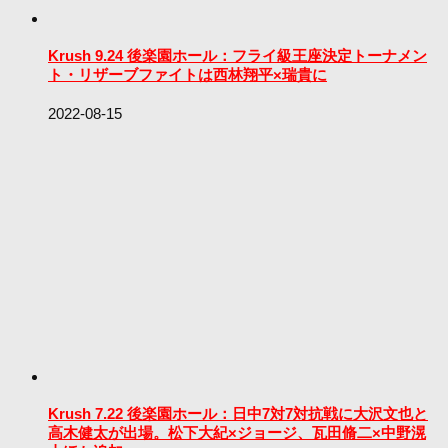
Krush 9.24 後楽園ホール：フライ級王座決定トーナメン
ト・リザーブファイトは西林翔平×瑞貴に
2022-08-15
Krush 7.22 後楽園ホール：日中7対7対抗戦に大沢文也と
高木健太が出場。松下大紀×ジョージ、瓦田脩二×中野滉