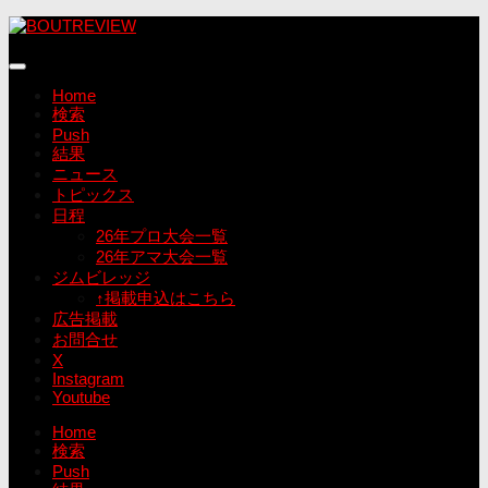
コ
ン
テ
ン
Home
ツ
検索
へ
Push
ス
結果
キ
ニュース
ッ
トピックス
プ
日程
26年プロ大会一覧
26年アマ大会一覧
ジムビレッジ
↑掲載申込はこちら
広告掲載
お問合せ
X
Instagram
Youtube
Home
検索
Push