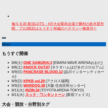
修斗 8.30 新潟LOTS：4月大会緊急出場で勝利の鈴木賛市
朗、プロ2戦目はもうすぐ40歳のベテラン一條貴洋と
More
もうすぐ開催
8/8(土)
ONE SAMURAI 2
[EBARA WAVE ARENAおおた]
8/8(土)
KNOCK OUT.67
[タケダハムはびきのコロセアム]
8/9(日)
PANCRASE BLOOD.12
[品川インターシティホー
ル]
8/9(日)
KPKB vol.29
[アクロス福岡]
8/9(日)
WARDOG.58
[大阪 住吉区民センター]
8/11(火)
RIZIN.54
[TOYOTA ARENA TOKYO]
8/11(火)
スック・ワンキントーン
[新宿フェイス]
大会・競技・分野別タグ