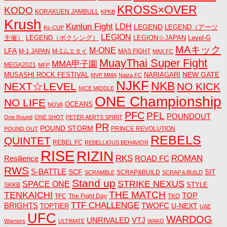
KROSS×OVER
KODO
KORAKUEN JAMBULL
KPKB
Krush
Kunlun Fight
LDH
LEGEND
LEGEND（アーツ
Ks-CUP
LEGION
主催）
LEGEND（ボクシング）
LEGION☆JAPAN
Level-G
MAキック
M-ONE
LFA
M-1 JAPAN
M-1ムエタイ
MAS FIGHT
MAX FC
MuayThai Super Fight
MMA甲子園
MEGA2021
MFP
NEW GATE
MUSASHI ROCK FESTIVAL
NARIAGARI
MVP MMA
Naiza FC
NJKF
NKB
NEXT☆LEVEL
NO KICK
NICE MIDDLE
ONE Championship
NO LIFE
OCEANS
NOVA
PFC
PFL
POUNDOUT
One Round
ONE SHOT
PETER AERTS SPIRIT
PR
POUND STORM
PRINCE REVOLUTION
POUND OUT
REBELS
QUINTET
REBEL FC
REBELLIOUS BEHAVIOR
RISE
RIZIN
RKS
ROMAN
ROAD FC
Resilience
RWS
S-BATTLE
SCF
SIT
SCRAP&BUILD
SCRAMBLE
SCRAP＆BUILD
Stand up
STRIKE NEXUS
SPACE ONE
STYLE
SKKB
THE MATCH
TENKAICHI
TOP
TFC
The Fight Day
TKO
TTF CHALLENGE
BRIGHTS
TWOFC
U-NEXT
TOPTIER
UAE
UFC
WARDOG
UNRIVALED
VTJ
Warriors
ULTIMATE
WAKO