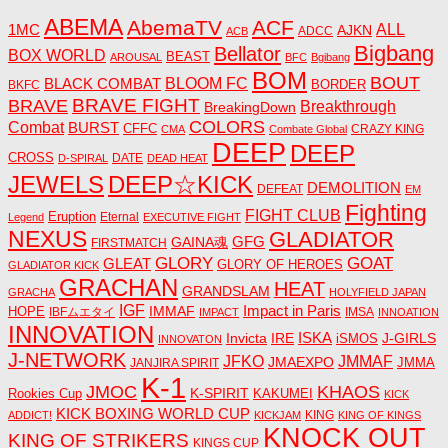
ABEMA
AbemaTV
ACF
1MC
ALL
AJKN
ADCC
ACB
Bigbang
Bellator
BOX WORLD
BEAST
AROUSAL
BFC
Bgibang
BOM
BOUT
BLACK COMBAT
BLOOM FC
BORDER
BKFC
BRAVE FIGHT
BRAVE
Breakthrough
BreakingDown
COLORS
Combat
BURST
CFFC
CRAZY KING
CMA
Combate Global
DEEP
DEEP
CROSS
DATE
D-SPIRAL
DEAD HEAT
JEWELS
DEEP☆KICK
DEMOLITION
DEFEAT
EM
Fighting
FIGHT CLUB
Eruption
Eternal
Legend
EXECUTIVE FIGHT
NEXUS
GLADIATOR
GAINA魂
GFG
FIRSTMATCH
GLORY
GOAT
GLEAT
GLORY OF HEROES
GLADIATOR KICK
GRACHAN
HEAT
GRANDSLAM
GRACHA
HOLYFIELD JAPAN
IGF
Impact in Paris
IMMAF
HOPE
IBFムエタイ
IMSA
IMPACT
INNOATION
INNOVATION
ISKA
Invicta
IRE
J-GIRLS
iSMOS
INNOVATON
J-NETWORK
JMMAF
JFKO
JMAEXPO
JANJIRA SPIRIT
JMMA
K-1
JMOC
KHAOS
K-SPIRIT
Rookies Cup
KAKUMEI
KICK
KICK BOXING WORLD CUP
KING
ADDICT!
KICKJAM
KING OF KINGS
KNOCK OUT
KING OF STRIKERS
KINGS CUP