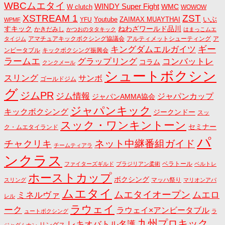
WBCムエタイ
WINDY Super Fight
WMC
W clutch
WOWOW
ZST
XSTREAM 1
いぶ
Youtube
ZAIMAX MUAYTHAI
YFU
WPMF
すキック
ねわざワールド品川
かきだみし
かつおのタタキック
はまっこムエ
アマチュアキックボクシング協議会
アルティメットシューティング
ア
タイジム
キングダムエルガイツ
ギー
ンビータブル
キックボクシング振興会
ラームエ
コンバットレ
グラップリング
コラム
クンクメール
シュートボクシン
スリング
サンボ
ゴールドジム
グ
ジムPR
ジム情報
ジャパンカップ
ジャパンAMMA協会
ジャパンキック
キックボクシング
ジークンドー
スッ
スック・ワンキントーン
セミナー
ク・ムエタイランド
パ
ネット中継番組ガイド
チャクリキ
チームティアラ
ンクラス
ベラトール
ファイターズギルド
ブラジリアン柔術
ベルトレ
ホーストカップ
ボクシング
マッハ祭り
スリング
マリオンアパ
ムエタイ
ムエタイオープン
ミネルヴァ
ムエロ
レル
ラウェイ
ーク
ラウェイ×アンビータブル
ュートボクシング
ラ
九州プロキック
レキオバトル名護
リングス