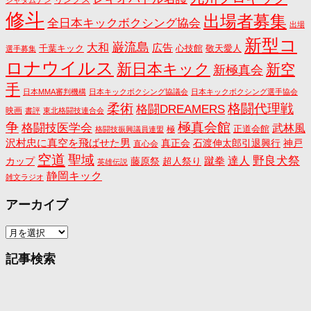
ジャダムナン
修斗
出場者募集
全日本キックボクシング協会
出場
新型コ
巌流島
大和
広告
千葉キック
心技館
敬天愛人
選手募集
ロナウイルス
新日本キック
新空
新極真会
手
日本MMA審判機構
日本キックボクシング協議会
日本キックボクシング選手協会
格闘代理戦
柔術
格闘DREAMERS
映画
書評
東北格闘技連合会
争
極真会館
格闘技医学会
武林風
正道会館
極
格闘技振興議員連盟
沢村忠に真空を飛ばせた男
真正会
石渡伸太郎引退興行
神戸
直心会
空道
聖域
野良犬祭
蹴拳
達人
カップ
藤原祭
超人祭り
英雄伝説
静岡キック
雑文ラジオ
アーカイブ
ア
ー
カ
記事検索
イ
ブ