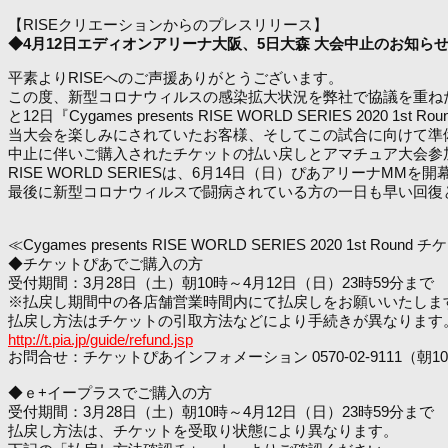
【RISEクリエーションからのプレスリリース】
◆4月12日エディオンアリーナ大阪、5日大森 大会中止のお知ら
平素よりRISEへのご声援ありがとうございます。
この度、新型コロナウィルスの感染拡大状況を弊社で協議を重ねた結果
と12日『Cygames presents RISE WORLD SERIES 
当大会を楽しみにされていたお客様、そしてこの試合に向けて準
中止に伴いご購入されたチケットの払い戻しとアマチュア大会参
RISE WORLD SERIESは、6月14日（日）ぴあアリーナ
最後に新型コロナウィルスで闘病されている方の一日も早い回復
≪Cygames presents RISE WORLD SERIES 2020 1st Ro
◆チケットぴあでご購入の方
受付期間：3月28日（土）朝10時～4月12日（日）23時59分まで
※払戻し期間中の各店舗営業時間内にて払戻しをお願いいたしま
払戻し方法はチケットの引取方法などにより手続きが異なります
http://t.pia.jp/guide/refund.jsp
お問合せ：チケットぴあインフォメーション 0570-02-9111（朝1
◆ｅ+イープラスでご購入の方
受付期間：3月28日（土）朝10時～4月12日（日）23時59分まで
払戻し方法は、チケットを受取り状態により異なります。