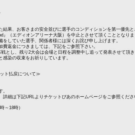
せ
、お客さまの安全並びに選手のコンディションを第一優先とさせていただ
2020 1st Round』（エディオンアリーナ大阪）を中止とさせて頂くこととなり
備をしていた選手、関係者様には深くお詫び申し上げます。
加費返金につきましては、下記をご参照下さい。
MMを開幕戦とし、残り2大会は会場と日程を調整中し追って発表させて頂
と感染の収束をお祈りしています。
und チケット払戻について≫
す。
。詳細は下記URLよりチケットぴあのホームページをご参照くださ
0時～18時）