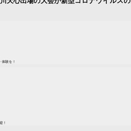
：那須川天心出場の大会が新型コロナウイルス
・体験を！
迎！