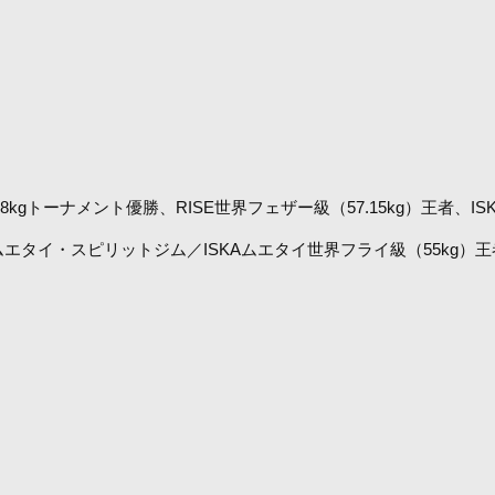
 2019 -58kgトーナメント優勝、RISE世界フェザー級（57.15kg）
ナ／ムエタイ・スピリットジム／ISKAムエタイ世界フライ級（55kg）王