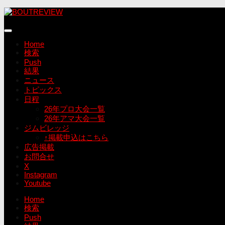
コ
ン
テ
ン
Home
ツ
検索
へ
Push
ス
結果
キ
ニュース
ッ
トピックス
プ
日程
26年プロ大会一覧
26年アマ大会一覧
ジムビレッジ
↑掲載申込はこちら
広告掲載
お問合せ
X
Instagram
Youtube
Home
検索
Push