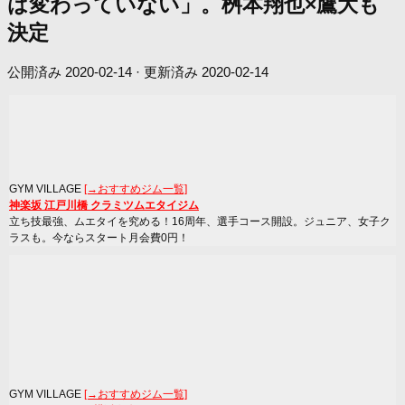
は変わっていない」。桝本翔也×鷹大も
決定
公開済み
2020-02-14
· 更新済み
2020-02-14
GYM VILLAGE
[→おすすめジム一覧]
神楽坂 江戸川橋 クラミツムエタイジム
立ち技最強、ムエタイを究める！16周年、選手コース開設。ジュニア、女子ク
ラスも。今ならスタート月会費0円！
GYM VILLAGE
[→おすすめジム一覧]