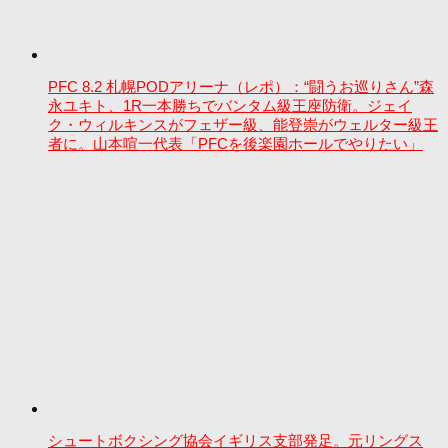
PFC 8.2 札幌PODアリーナ（レポ）：“闘うお巡りさん”森
永ユキト、1R一本勝ちでバンタム級王座防衛。ジェイ
ク・ウィルキンスがフェザー級、能登崇がウェルター級王
者に。山本喧一代表「PFCを後楽園ホールでやりたい」
シュートボクシング協会イギリス支部発足。元リングス