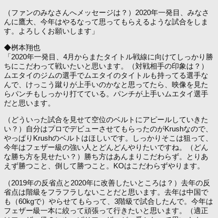
（ファンのみなさんへメッセージは？）2020年一発目、みなさ
んに鷹大、今年はやるなって思ってもらえるような試合をしま
す。よろしくお願いします」
◆桝本翔也
「2020年一発目、4月からまたタイトル戦線に向けてしっかり勝
ちにこだわって戦いたいと思います。（対戦相手の印象は？）
ムエタイのジムの選手でムエタイのタイトルも持ってる選手な
んで、けっこう蹴りが上手いのかなと思ってたら、映像を見た
らパンチもしっかり打てている。パンチが上手いムエタイ選手
だと思います。
（どういった試合を見せて空位のベルトにアピールしていきた
い？）自分はプロでデビューさせてもらったのがKrushなので、
やっぱりKrushのベルトはほしいです。しっかりそこは狙って、
今年はフェザー級の強い人とどんどんやりたいですね。（どん
な勝ち方を見せたい？）勝ち方はあんまりこだわらず。とりあ
えず勝つこと、倒して勝つこと。KOはこだわらずやります。
（2019年の反省点と2020年に改善したいところは？）去年の反
省点は階級をフラフラしないことだと思います。去年は中国で
も（60kgで）やらせてもらって、3階級で試合したんで。今年は
フェザー級一本に絞って頑張って行きたいと思います。（適正