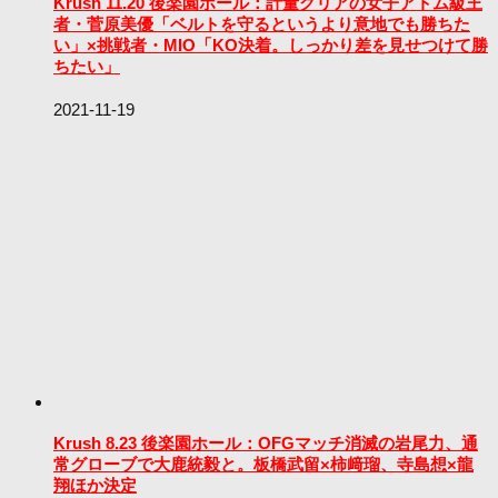
Krush 11.20 後楽園ホール：計量クリアの女子アトム級王
者・菅原美優「ベルトを守るというより意地でも勝ちた
い」×挑戦者・MIO「KO決着。しっかり差を見せつけて勝
ちたい」
2021-11-19
Krush 8.23 後楽園ホール：OFGマッチ消滅の岩尾力、通
常グローブで大鹿統毅と。板橋武留×柿﨑瑠、寺島想×龍
翔ほか決定