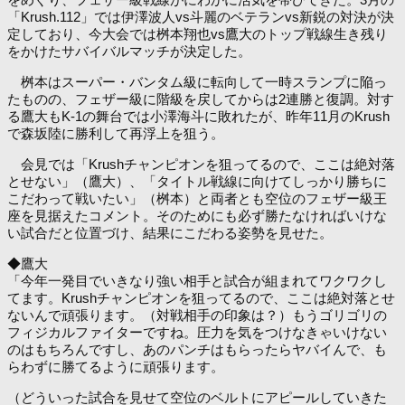
「Krush.112」では伊澤波人vs斗麗のベテランvs新鋭の対決が決
定しており、今大会では桝本翔也vs鷹大のトップ戦線生き残り
をかけたサバイバルマッチが決定した。
桝本はスーパー・バンタム級に転向して一時スランプに陥っ
たものの、フェザー級に階級を戻してからは2連勝と復調。対す
る鷹大もK-1の舞台では小澤海斗に敗れたが、昨年11月のKrush
で森坂陸に勝利して再浮上を狙う。
会見では「Krushチャンピオンを狙ってるので、ここは絶対落
とせない」（鷹大）、「タイトル戦線に向けてしっかり勝ちに
こだわって戦いたい」（桝本）と両者とも空位のフェザー級王
座を見据えたコメント。そのためにも必ず勝たなければいけな
い試合だと位置づけ、結果にこだわる姿勢を見せた。
◆鷹大
「今年一発目でいきなり強い相手と試合が組まれてワクワクし
てます。Krushチャンピオンを狙ってるので、ここは絶対落とせ
ないんで頑張ります。（対戦相手の印象は？）もうゴリゴリの
フィジカルファイターですね。圧力を気をつけなきゃいけない
のはもちろんですし、あのパンチはもらったらヤバイんで、も
らわずに勝てるように頑張ります。
（どういった試合を見せて空位のベルトにアピールしていきた