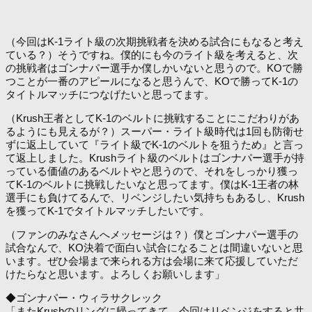
（今回はK-1ライト級の次期挑戦者を決める試合にもなると考え
ている？）そうですね。僕的にも今のライト級を考えると、次
の挑戦者はゴンナパー選手か僕しかいないと思うので。KOで勝
つことが一番のアピールになると思うんで、KOで勝ってK-1の
タイトルマッチにつなげたいと思ってます。
（Krush王者としてK-1のベルトに挑戦することにこだわりがあ
るようにも見えるが？）スーパー・ライト級時代は1回も防衛せ
ずに返上していて『ライト級でK-1のベルトを狙うため』と言っ
て返上しました。Krushライト級のベルトはゴンナパー選手が持
っている価値のあるベルトやと思うので、それをしっかり獲っ
てK-1のベルトに挑戦したいなと思ってます。僕はK-1王者の林
選手にも負けてるんで、リベンジしたい気持ちもあるし、Krush
を獲ってK-1でタイトルマッチしたいです。
（ファンのみなさんへメッセージは？）僕とゴンナパー選手の
試合なんで、KO決着で面白い試合になることは間違いないと思
います。ぜひ会場まで来られる方は会場に来て応援していただ
けたらなと思います。よろしくお願いします」
◆ゴンナパー・ウィラサクレック
「またKrushのリングに帰ってきて、今回はリベンジをすると共