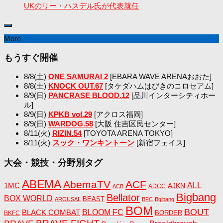
UKのリー・ハスデル氏が代表就任
More
もうすぐ開催
8/8(土)
ONE SAMURAI 2
[EBARA WAVE ARENAおおた]
8/8(土)
KNOCK OUT.67
[タケダハムはびきのコロセアム]
8/9(日)
PANCRASE BLOOD.12
[品川インターシティホー
ル]
8/9(日)
KPKB vol.29
[アクロス福岡]
8/9(日)
WARDOG.58
[大阪 住吉区民センター]
8/11(火)
RIZIN.54
[TOYOTA ARENA TOKYO]
8/11(火)
スック・ワンキントーン
[新宿フェイス]
大会・競技・分野別タグ
ABEMA
AbemaTV
ACF
1MC
ALL
AJKN
ADCC
ACB
Bigbang
Bellator
BOX WORLD
BEAST
AROUSAL
BFC
Bgibang
BOM
BOUT
BLACK COMBAT
BLOOM FC
BORDER
BKFC