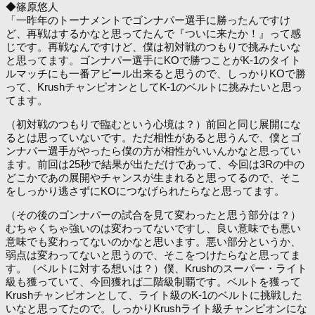
◆篠原悠人
「一昨年のトーナメントでゴンナパー選手に勝ったんですけ
ど、再戦はするかなと思ってたんで『ついに来たか！』って感
じです。再戦なんですけど、僕は初対戦のつもりで挑みたいな
と思ってます。ゴンナパー選手にKOで勝つことがK-1のタイト
ルマッチにも一番アピール出来ると思うので、しっかりKOで勝
って、KrushチャンピオンとしてK-1のベルトに挑みたいと思っ
てます。
（初対戦のつもりで臨むという心境は？）前回と同じ展開にな
るとは思っていないです。ただ相性があると思うんで、僕とゴ
ンナパー選手がやったら僕の方が相性がいいんかなと思ってい
ます。前回は25秒で結果が出ただけであって、今回は3Rの中の
どこかであの展開やチャンスが生まれると思ってるので、そこ
をしっかり逃さずにKOにつなげられたらなと思ってます。
（その後のゴンナパーの試合を見て変わったと思う部分は？）
むちゃくちゃ強いのは変わってないですし、良い意味でも悪い
意味でも変わってないのかなと思います。悪い部分というか、
弱点は変わってないと思うので、そこをつけたらなと思ってま
す。（ベルトに対する想いは？）僕、Krushのスーパー・ライト
級も獲っていて、今回獲れば二階級制覇です。ベルトを獲って
Krushチャンピオンとして、ライト級のK-1のベルトに挑戦した
いなと思ってたので。しっかりKrushライト級チャンピオンにな