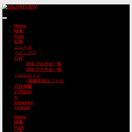
コ
ン
テ
ン
Home
ツ
検索
へ
Push
ス
結果
キ
ニュース
ッ
トピックス
プ
日程
26年プロ大会一覧
26年アマ大会一覧
ジムビレッジ
↑掲載申込はこちら
広告掲載
お問合せ
X
Instagram
Youtube
Home
検索
Push