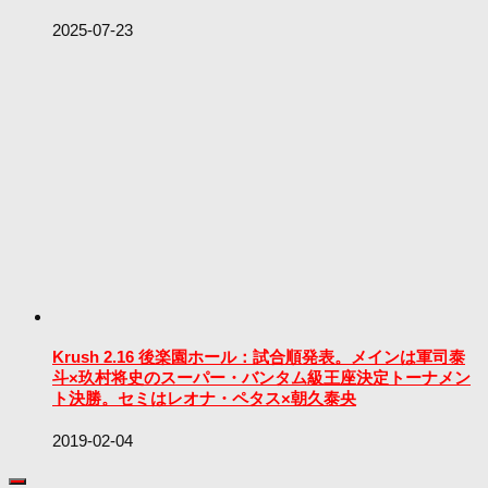
2025-07-23
Krush 2.16 後楽園ホール：試合順発表。メインは軍司泰
斗×玖村将史のスーパー・バンタム級王座決定トーナメン
ト決勝。セミはレオナ・ペタス×朝久泰央
2019-02-04