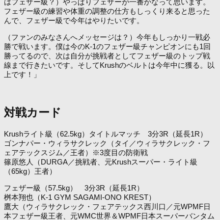
はフェザー級？）やっぱりフェザーが一番かなって思います。
フェザー級の練習や体重の調整の仕方もしっくり来ると思った
んで、フェザー級で今年はやりたいです。
（ファンのみなさんへメッセージは？）今年もしっかり一戦必
勝で戦います。僕は今のK-1のフェザー級チャンピオンにも1回
勝ってるので、次は自分が挑戦者としてフェザー級のトップ戦
線まで行きたいです。そしてKrushのベルトは今年中に獲る。以
上です！」
対戦カード
Krushライト級（62.5kg）タイトルマッチ 3分3R（延長1R）
ゴンナパー・ウィラサクレック（タイ／ウィラサクレック・フ
ェアテックスジム／王者）※3度目の防衛戦
篠原悠人（DURGA／挑戦者、元Krushスーパー・ライト級
（65kg）王者）
フェザー級（57.5kg） 3分3R（延長1R）
桝本翔也（K-1 GYM SAGAMI-ONO KREST）
鷹大（ウィラサクレック・フェアテックス西川口／元WPMF日
本フェザー級王者、元WMC世界＆WPMF日本スーパーバンタム