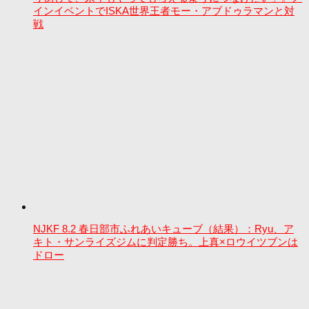
インイベントでISKA世界王者モー・アブドゥラマンと対
戦
NJKF 8.2 春日部市ふれあいキューブ（結果）：Ryu、ア
キト・サンライズジムに判定勝ち。上真×ロウイツブンは
ドロー