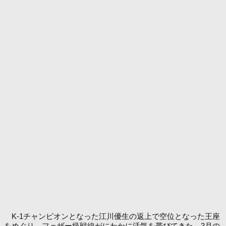
K-1チャンピオンとなった江川優生の返上で空位となった王座
をめぐり、フェザー級戦線がにわかに活気を帯びてきた。3月の