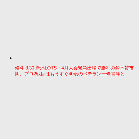
修斗 8.30 新潟LOTS：4月大会緊急出場で勝利の鈴木賛市
朗、プロ2戦目はもうすぐ40歳のベテラン一條貴洋と