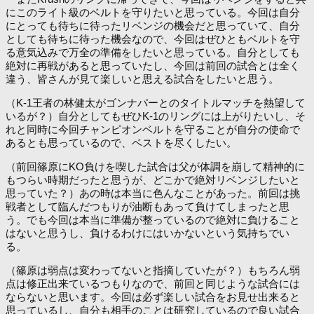
にこのライト級のベルトを守りたいと思っている。今回は自分
にとっても待ちに待ったリベンジの機会だと思っていて、自分
としても待ちに待った機会なので、今回はぜひともベルトを守
る意気込みで万全の準備をしたいと思っている。自分としても
絶対に再戦があると思っていたし、今回は前回の試合とは全く
違う、皆さんが見て楽しいと思える試合をしたいと思う。
（K-1王者の林健太がゴンナパーとのタイトルマッチを熱望して
いるが？）自分としてもぜひK-1のリングには上がりたいし、そ
れと同時に今回チャンピオンベルトを守ることが自分の使命で
あるとも思っているので、ベストを尽くしたい。
（前回篠原にKO負けを喫した試合は父が体調を崩して精神的に
もつらい時期だったと思うが、どこかで絶対リベンジしたいと
思っていた？）あの時は本当に色んなことがあった。前回は挑
戦者として臨んだつもりが油断もあって負けてしまったと思
う。でも今回は本当に準備が整っているので絶対に負けること
はないと思うし、負けるわけにはいかないという気持ちでい
る。
（篠原は弱点は変わってないと指摘していたが？）もちろん弱
点は修正出来ているつもりなので、前回と同じような試合には
ならないと思います。今回は必ず楽しい試合をお見せ出来ると
思っているし、自分も相手のことは研究しているので良い試合