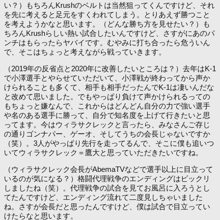
い？）もちろんKrushのベルトは当然狙ってくんですけど、それ
を先に考えると足元をすくわれてしまう。とりあえず勝つこと
を考えようかなと思います。（どんな勝ち方を見せたい？）も
ちろんKrushらしい熱い試合したいんですけど、さすがにあのパ
ンチはもらったらヤバイです。むやみに打ち合ったら危ういん
で、そこはちょっと考えながら戦っていきます。
（2019年の反省点と2020年に改善したいところは？）去年はK-1
で小澤選手とやらせていただいて、小澤戦が終わってから声か
けられることも多くて、相手も相手だったんでK-1は凄いんだな
と改めて思いました。でもやっぱり負けて声かけられるっての
もちょっと嫌なんで、これからはどんどん自分の力で強い選手
や名のある選手に勝って、自分で知名度を上げて行きたいと思
ってます。今はウィラサクレックと言ったら、みなさんご存じ
の通りゴンナパー、ゲーオ、そしてうちの会長じゃないですか
（笑）。3人がやっぱり先行を走ってるんで、そこに僕も追いつ
いてウィラサクレック＝鷹大と思っていただきたいですね。
（ウィラサクレック会長がAbemaTVなどで選手以上に目立って
いるのが気になる？）格闘代理戦争のエンディングはビックリ
しましたね（笑）。代理戦争の試合を見てお風呂に入ろうとし
てたんですけど、エンディング流れて二度見しちゃいました
ね。さすが会長だと思ったんですけど、僕は試合で目立ってい
けたらなと思います。