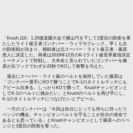
「Krush.110」1.25後楽園大会で横山巧を下して2度目の防衛を果
たしたライト級王者ゴンナパー・ウィラサクレック。早くも次
の防衛戦が決まり、挑戦者は元スーパー・ライト級王者・篠原
悠人に決定した。両者は2018年12月のK-1ライト級世界最強決定
トーナメントで対戦し、大本命と見られていたゴンナパーを篠
原が左フックでわずか25秒でKOして衝撃を与えた。
過去にスーパー・ライト級のベルトを保持していた篠原は
「ゴンナパー選手にKOで勝つことでK-1のタイトルマッチにも
アピール出来る。しっかりKOで勝って、Krushチャンピオンと
してK-1のベルトに挑みたい」とKrushのベルトを再び手にし、
K-1のタイトルマッチにつなげたいとアピール。
一方のゴンナパーは「今回は自分にとっても待ちに待ったリ
ベンジの機会。チャンピオンベルトを守ることが自分の使命で
あるとも思っている」とKrushチャンピオンとして篠原へのリベ
ンジと3度目の防衛を誓った。