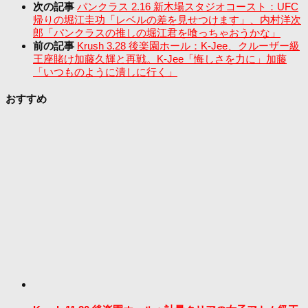
次の記事
パンクラス 2.16 新木場スタジオコースト：UFC
帰りの堀江圭功「レベルの差を見せつけます」、内村洋次
郎「パンクラスの推しの堀江君を喰っちゃおうかな」
前の記事
Krush 3.28 後楽園ホール：K-Jee、クルーザー級
王座賭け加藤久輝と再戦。K-Jee「悔しさを力に」加藤
「いつものように潰しに行く」
おすすめ