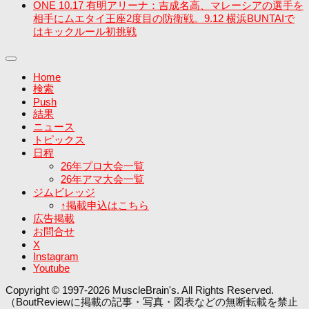
ONE 10.17 有明アリーナ：吉成名高、マレーシアの選手を
相手にムエタイ王座2度目の防衛戦。9.12 横浜BUNTAIで
はキックルール初挑戦
Home
検索
Push
結果
ニュース
トピックス
日程
26年プロ大会一覧
26年アマ大会一覧
ジムビレッジ
↑掲載申込はこちら
広告掲載
お問合せ
X
Instagram
Youtube
Copyright © 1997-2026 MuscleBrain's. All Rights Reserved.
（BoutReviewに掲載の記事・写真・図表などの無断転載を禁止