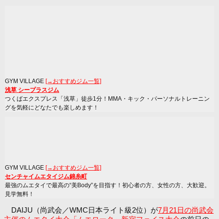
GYM VILLAGE
[→おすすめジム一覧]
浅草 シープラスジム
つくばエクスプレス「浅草」徒歩1分！MMA・キック・パーソナルトレーニン
グを気軽にどなたでも楽しめます！
GYM VILLAGE
[→おすすめジム一覧]
センチャイムエタイジム錦糸町
最強のムエタイで最高の“美Body”を目指す！初心者の方、女性の方、大歓迎。
見学無料！
DAIJU（尚武会／WMC日本ライト級2位）が
7月21日の尚武会