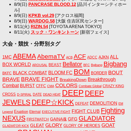
8/9(日)
PANCRASE BLOOD.12
[品川インターシティホー
ル]
8/9(日)
KPKB vol.29
[アクロス福岡]
8/9(日)
WARDOG.58
[大阪 住吉区民センター]
8/11(火)
RIZIN.54
[TOYOTA ARENA TOKYO]
8/11(火)
スック・ワンキントーン
[新宿フェイス]
大会・競技・分野別タグ
ABEMA
AbemaTV
ACF
1MC
ALL
AJKN
ADCC
ACB
Bigbang
Bellator
BOX WORLD
BEAST
AROUSAL
BFC
Bgibang
BOM
BOUT
BLACK COMBAT
BLOOM FC
BORDER
BKFC
BRAVE FIGHT
BRAVE
Breakthrough
BreakingDown
COLORS
Combat
BURST
CFFC
CRAZY KING
CMA
Combate Global
DEEP
DEEP
CROSS
DATE
D-SPIRAL
DEAD HEAT
JEWELS
DEEP☆KICK
DEMOLITION
DEFEAT
EM
Fighting
FIGHT CLUB
Eruption
Eternal
Legend
EXECUTIVE FIGHT
NEXUS
GLADIATOR
GAINA魂
GFG
FIRSTMATCH
GLORY
GOAT
GLEAT
GLORY OF HEROES
GLADIATOR KICK