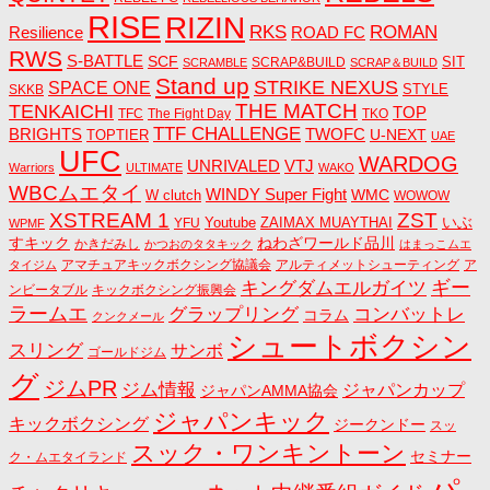
RISE
RIZIN
RKS
ROMAN
ROAD FC
Resilience
RWS
S-BATTLE
SCF
SIT
SCRAP&BUILD
SCRAMBLE
SCRAP＆BUILD
Stand up
STRIKE NEXUS
SPACE ONE
STYLE
SKKB
THE MATCH
TENKAICHI
TOP
TFC
The Fight Day
TKO
TTF CHALLENGE
BRIGHTS
TWOFC
U-NEXT
TOPTIER
UAE
UFC
WARDOG
UNRIVALED
VTJ
Warriors
ULTIMATE
WAKO
WBCムエタイ
WINDY Super Fight
WMC
W clutch
WOWOW
ZST
XSTREAM 1
いぶ
Youtube
ZAIMAX MUAYTHAI
YFU
WPMF
すキック
ねわざワールド品川
かきだみし
かつおのタタキック
はまっこムエ
アマチュアキックボクシング協議会
アルティメットシューティング
ア
タイジム
キングダムエルガイツ
ギー
ンビータブル
キックボクシング振興会
ラームエ
コンバットレ
グラップリング
コラム
クンクメール
シュートボクシン
スリング
サンボ
ゴールドジム
グ
ジムPR
ジム情報
ジャパンカップ
ジャパンAMMA協会
ジャパンキック
キックボクシング
ジークンドー
スッ
スック・ワンキントーン
セミナー
ク・ムエタイランド