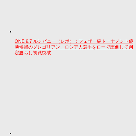
ONE 8.7 ルンピニー（レポ）：フェザー級トーナメント優
勝候補のグレゴリアン、ロシア人選手をローで圧倒して判
定勝ちし初戦突破