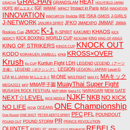
GRACHAN
HEAT
GRANDSLAM
GRACHA
HOLYFIELD JAPAN
IGF
Impact in Paris
IMMAF
HOPE
IBFムエタイ
IMSA
IMPACT
INNOATION
INNOVATION
ISKA
Invicta
IRE
J-GIRLS
iSMOS
INNOVATON
J-NETWORK
JMMAF
JFKO
JMAEXPO
JANJIRA SPIRIT
JMMA
K-1
JMOC
KHAOS
K-SPIRIT
Rookies Cup
KAKUMEI
KICK
KICK BOXING WORLD CUP
KING
ADDICT!
KICKJAM
KING OF KINGS
KNOCK OUT
KING OF STRIKERS
KINGS CUP
KROSS×OVER
KODO
KORAKUEN JAMBULL
KPKB
Krush
Kunlun Fight
LDH
LEGEND
LEGEND（アーツ
Ks-CUP
LEGION
主催）
LEGEND（ボクシング）
LEGION☆JAPAN
Level-G
MAキック
M-ONE
LFA
M-1 JAPAN
M-1ムエタイ
MAS FIGHT
MAX FC
MuayThai Super Fight
MMA甲子園
MEGA2021
MFP
NEW GATE
MUSASHI ROCK FESTIVAL
NARIAGARI
MVP MMA
Naiza FC
NJKF
NKB
NEXT☆LEVEL
NO KICK
NICE MIDDLE
ONE Championship
NO LIFE
OCEANS
NOVA
PFC
PFL
POUNDOUT
One Round
ONE SHOT
PETER AERTS SPIRIT
PR
POUND STORM
PRINCE REVOLUTION
POUND OUT
REBELS
QUINTET
REBEL FC
REBELLIOUS BEHAVIOR