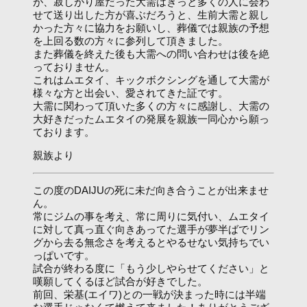
が、寂しがり屋だった大需はきっと多くの人に会わ
せて送り出した方が喜ぶだろうと、生前大需と親し
かった方々に協力をお願いし、葬儀では親族の予想
を上回る数の方々に参列して頂きました。
また葬儀を終えた後も大需への問い合わせは後を絶
っておりません。
これはムエタイ、キックボクシングを通して大需が
様々な方と出会い、愛されてきた証です。
大需に関わって頂いた多くの方々に感謝し、大需の
大好きだったムエタイの発展を親族一同心から願っ
ております。
親族より
この度のDAIJUの死に未だ向き合うことが出来ませ
ん。
常にジムの事を考え、常に周りに気付い、ムエタイ
に対して真っ直ぐ向きあってた選手が夢半ばでリン
グから去る無念さを考えるとやるせない気持ちでい
っぱいです。
試合が終わる度に「もう少しやらせてください」と
嘆願してくるほど試合が好きでした。
前回、栄基(エイワ)との一戦が決まった時には半端