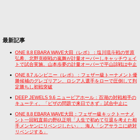
最新記事
ONE 8.8 EBARA WAVE大田（レポ）：塩川琉斗戦の笠原
弘希、北野克樹戦の嵐舞が計量オーバーしキャッチウェイ
トで試合実施。山本歩夢の計量オーバーで平山諒戦は中止
ONE 8.7 ルンピニー（レポ）：フェザー級トーナメント優
勝候補のグレゴリアン、ロシア人選手をローで圧倒して判
定勝ちし初戦突破
DEEP JEWELS 9.6 ニューピアホール：百湖の対戦相手の
キューティ、「ビザの問題で来日できず」試合中止に
ONE 8.8 EBARA WAVE大田：フェザー級キックトーナメ
ント一回戦直前の野杁正明「人生で初めて引退を考えた相
手メンヤンにリベンジしたい」、海人「シアサラニに絶対
リベンジする」