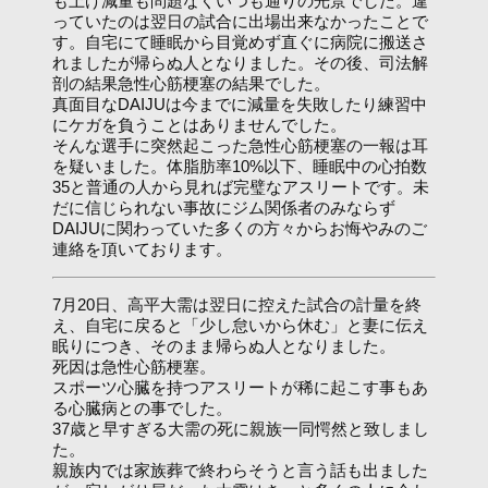
も上げ減量も問題なくいつも通りの光景でした。違
っていたのは翌日の試合に出場出来なかったことで
す。自宅にて睡眠から目覚めず直ぐに病院に搬送さ
れましたが帰らぬ人となりました。その後、司法解
剖の結果急性心筋梗塞の結果でした。
真面目なDAIJUは今までに減量を失敗したり練習中
にケガを負うことはありませんでした。
そんな選手に突然起こった急性心筋梗塞の一報は耳
を疑いました。体脂肪率10%以下、睡眠中の心拍数
35と普通の人から見れば完璧なアスリートです。未
だに信じられない事故にジム関係者のみならず
DAIJUに関わっていた多くの方々からお悔やみのご
連絡を頂いております。
7月20日、高平大需は翌日に控えた試合の計量を終
え、自宅に戻ると「少し怠いから休む」と妻に伝え
眠りにつき、そのまま帰らぬ人となりました。
死因は急性心筋梗塞。
スポーツ心臓を持つアスリートが稀に起こす事もあ
る心臓病との事でした。
37歳と早すぎる大需の死に親族一同愕然と致しまし
た。
親族内では家族葬で終わらそうと言う話も出ました