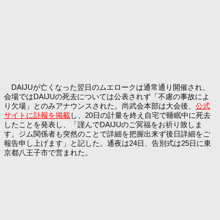
DAIJUが亡くなった翌日のムエロークは通常通り開催され、
会場ではDAIJUの死去については公表されず「不慮の事故によ
り欠場」とのみアナウンスされた。尚武会本部は大会後、
公式
サイトに訃報を掲載
し、20日の計量を終え自宅で睡眠中に死去
したことを発表し、「謹んでDAIJUのご冥福をお祈り致しま
す。ジム関係者も突然のことで詳細を把握出来ず後日詳細をご
報告申し上げます」と記した。通夜は24日、告別式は25日に東
京都八王子市で営まれた。