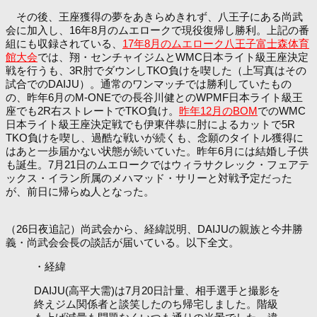
その後、王座獲得の夢をあきらめきれず、八王子にある尚武
会に加入し、16年8月のムエロークで現役復帰し勝利。上記の番
組にも収録されている、
17年8月のムエローク八王子富士森体育
館大会
では、翔・センチャイジムとWMC日本ライト級王座決定
戦を行うも、3R肘でダウンしTKO負けを喫した（上写真はその
試合でのDAIJU）。通常のワンマッチでは勝利していたもの
の、昨年6月のM-ONEでの長谷川健とのWPMF日本ライト級王
座でも2R右ストレートでTKO負け。
昨年12月のBOM
でのWMC
日本ライト級王座決定戦でも伊東伴恭に肘によるカットで5R
TKO負けを喫し、過酷な戦いが続くも、念願のタイトル獲得に
はあと一歩届かない状態が続いていた。昨年6月には結婚し子供
も誕生。7月21日のムエロークではウィラサクレック・フェアテ
ックス・イラン所属のメハマッド・サリーと対戦予定だった
が、前日に帰らぬ人となった。
（26日夜追記）尚武会から、経緯説明、DAIJUの親族と今井勝
義・尚武会会長の談話が届いている。以下全文。
・経緯
DAIJU(高平大需)は7月20日計量、相手選手と撮影を
終えジム関係者と談笑したのち帰宅しました。階級