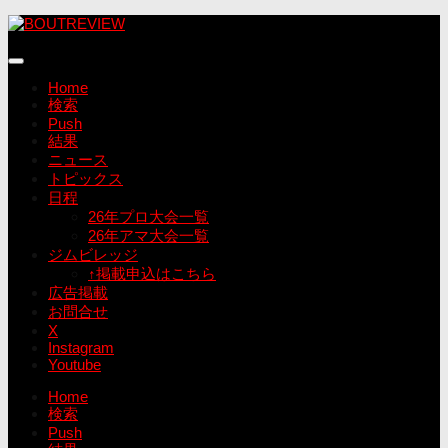
コ
ン
テ
ン
Home
ツ
検索
へ
Push
ス
結果
キ
ニュース
ッ
トピックス
プ
日程
26年プロ大会一覧
26年アマ大会一覧
ジムビレッジ
↑掲載申込はこちら
広告掲載
お問合せ
X
Instagram
Youtube
Home
検索
Push