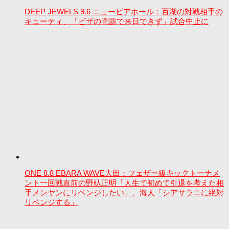
DEEP JEWELS 9.6 ニューピアホール：百湖の対戦相手の
キューティ、「ビザの問題で来日できず」試合中止に
ONE 8.8 EBARA WAVE大田：フェザー級キックトーナメ
ント一回戦直前の野杁正明「人生で初めて引退を考えた相
手メンヤンにリベンジしたい」、海人「シアサラニに絶対
リベンジする」