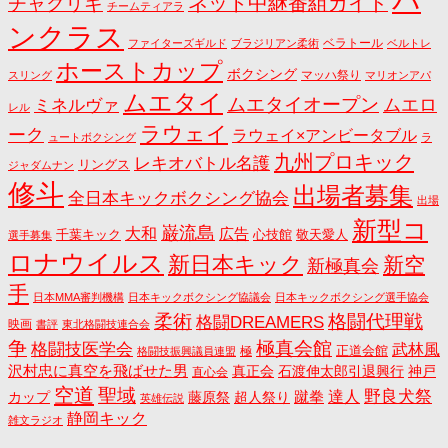
パ
ネット中継番組ガイド
チャクリキ
チームティアラ
ンクラス
ベラトール
ファイターズギルド
ブラジリアン柔術
ベルトレ
ホーストカップ
ボクシング
マッハ祭り
スリング
マリオンアパ
ムエタイ
ムエタイオープン
ミネルヴァ
ムエロ
レル
ラウェイ
ーク
ラウェイ×アンビータブル
ュートボクシング
ラ
九州プロキック
レキオバトル名護
リングス
ジャダムナン
修斗
出場者募集
全日本キックボクシング協会
出場
新型コ
巌流島
大和
広告
千葉キック
心技館
敬天愛人
選手募集
ロナウイルス
新日本キック
新空
新極真会
手
日本MMA審判機構
日本キックボクシング協議会
日本キックボクシング選手協会
格闘代理戦
柔術
格闘DREAMERS
映画
書評
東北格闘技連合会
争
極真会館
格闘技医学会
武林風
正道会館
極
格闘技振興議員連盟
沢村忠に真空を飛ばせた男
真正会
石渡伸太郎引退興行
神戸
直心会
空道
聖域
野良犬祭
蹴拳
達人
カップ
藤原祭
超人祭り
英雄伝説
静岡キック
雑文ラジオ