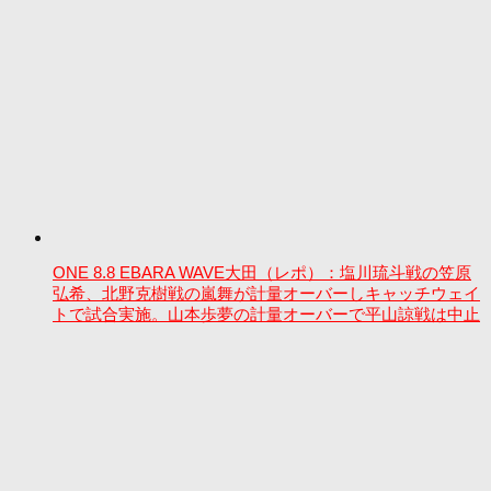
ONE 8.8 EBARA WAVE大田（レポ）：塩川琉斗戦の笠原
弘希、北野克樹戦の嵐舞が計量オーバーしキャッチウェイ
トで試合実施。山本歩夢の計量オーバーで平山諒戦は中止