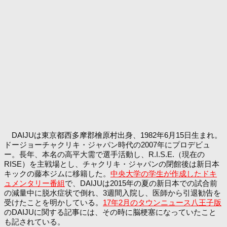
DAIJUは東京都西多摩郡檜原村出身、1982年6月15日生まれ。
ドージョーチャクリキ・ジャパン時代の2007年にプロデビュ
ー。長年、本名の高平大需で選手活動し、R.I.S.E.（現在の
RISE）を主戦場とし、チャクリキ・ジャパンの閉館後は新日本
キックの藤本ジムに移籍した。
中央大学の学生が作成したドキ
ュメンタリー番組
で、DAIJUは2015年の夏の新日本での試合前
の減量中に脱水症状で倒れ、3週間入院し、医師から引退勧告を
受けたことを明かしている。
17年2月のタウンニュース八王子版
のDAIJUに関する記事には、その時に脳梗塞になっていたこと
も記されている。