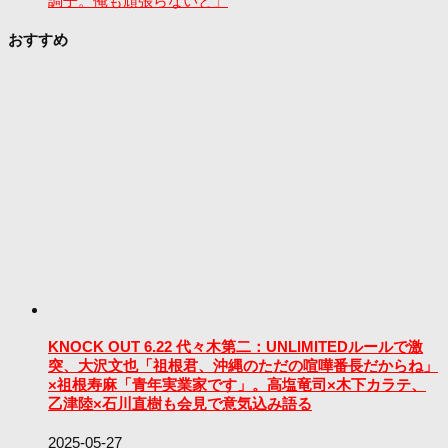
調子。俺も頑張らないと」
おすすめ
KNOCK OUT 6.22 代々木第二：UNLIMITEDルールで激
突、大沢文也「祖根君、沖縄のただの喧嘩番長だからね」
×祖根寿麻「青年実業家です」。高塩竜司×木下カラテ、
乙津陸×石川直樹も会見で意気込み語る
2025-05-27