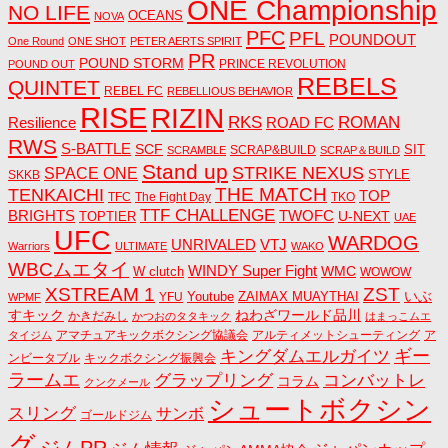
ONE Championship
NO LIFE
OCEANS
NOVA
PFC
PFL
POUNDOUT
One Round
ONE SHOT
PETER AERTS SPIRIT
PR
POUND STORM
PRINCE REVOLUTION
POUND OUT
REBELS
QUINTET
REBEL FC
REBELLIOUS BEHAVIOR
RISE
RIZIN
RKS
ROMAN
ROAD FC
Resilience
RWS
S-BATTLE
SCF
SIT
SCRAP&BUILD
SCRAMBLE
SCRAP＆BUILD
Stand up
STRIKE NEXUS
SPACE ONE
STYLE
SKKB
THE MATCH
TENKAICHI
TOP
TFC
The Fight Day
TKO
TTF CHALLENGE
BRIGHTS
TWOFC
U-NEXT
TOPTIER
UAE
UFC
WARDOG
UNRIVALED
VTJ
Warriors
ULTIMATE
WAKO
WBCムエタイ
WINDY Super Fight
WMC
W clutch
WOWOW
ZST
XSTREAM 1
いぶ
Youtube
ZAIMAX MUAYTHAI
YFU
WPMF
すキック
ねわざワールド品川
かきだみし
かつおのタタキック
はまっこムエ
アマチュアキックボクシング協議会
アルティメットシューティング
ア
タイジム
キングダムエルガイツ
ギー
ンビータブル
キックボクシング振興会
ラームエ
コンバットレ
グラップリング
コラム
クンクメール
シュートボクシン
スリング
サンボ
ゴールドジム
グ