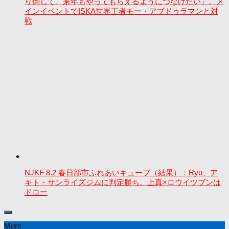
り倒して、来年もやってもらえるようにつなげたい」。メ
インイベントでISKA世界王者モー・アブドゥラマンと対
戦
NJKF 8.2 春日部市ふれあいキューブ（結果）：Ryu、ア
キト・サンライズジムに判定勝ち。上真×ロウイツブンは
ドロー
More