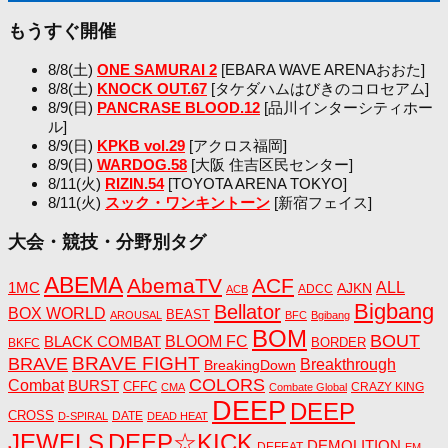
もうすぐ開催
8/8(土)
ONE SAMURAI 2
[EBARA WAVE ARENAおおた]
8/8(土)
KNOCK OUT.67
[タケダハムはびきのコロセアム]
8/9(日)
PANCRASE BLOOD.12
[品川インターシティホー
ル]
8/9(日)
KPKB vol.29
[アクロス福岡]
8/9(日)
WARDOG.58
[大阪 住吉区民センター]
8/11(火)
RIZIN.54
[TOYOTA ARENA TOKYO]
8/11(火)
スック・ワンキントーン
[新宿フェイス]
大会・競技・分野別タグ
ABEMA
AbemaTV
ACF
1MC
ALL
AJKN
ADCC
ACB
Bigbang
Bellator
BOX WORLD
BEAST
AROUSAL
BFC
Bgibang
BOM
BOUT
BLACK COMBAT
BLOOM FC
BORDER
BKFC
BRAVE FIGHT
BRAVE
Breakthrough
BreakingDown
COLORS
Combat
BURST
CFFC
CRAZY KING
CMA
Combate Global
DEEP
DEEP
CROSS
DATE
D-SPIRAL
DEAD HEAT
JEWELS
DEEP☆KICK
DEMOLITION
DEFEAT
EM