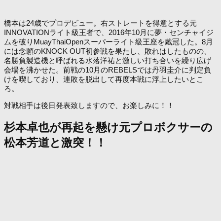
橋本は24歳でプロデビュー。右ストレートを得意とする元
INNOVATIONライト級王者で、2016年10月に夢・センチャイジ
ムを破りMuayThaiOpenスーパーライト級王座を戴冠した。8月
には念願のKNOCK OUT初参戦を果たし、敗れはしたものの、
名勝負製造機と呼ばれる水落洋祐と激しい打ち合いを繰り広げ
会場を沸かせた。前戦の10月のREBELSでは丹羽圭介に判定負
けを喫しており、連敗を脱出して再度本戦に浮上したいとこ
ろ。
対戦相手は後日発表致しますので、お楽しみに！！
杉本卓也が再起を懸け元プロボクサーの
松本芳道と激突！！