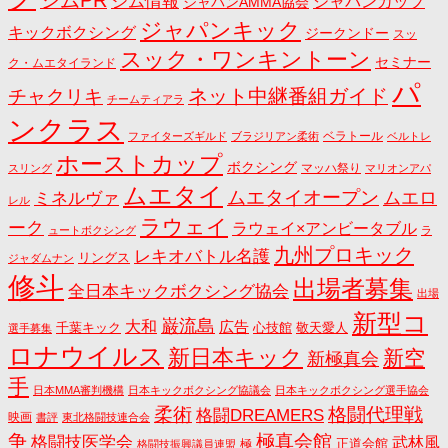
ジムPR
ジム情報
ジャパンカップ
ジャパンAMMA協会
ジャパンキック
キックボクシング
ジークンドー
スッ
スック・ワンキントーン
セミナー
ク・ムエタイランド
パ
ネット中継番組ガイド
チャクリキ
チームティアラ
ンクラス
ベラトール
ファイターズギルド
ブラジリアン柔術
ベルトレ
ホーストカップ
ボクシング
マッハ祭り
スリング
マリオンアパ
ムエタイ
ムエタイオープン
ミネルヴァ
ムエロ
レル
ラウェイ
ーク
ラウェイ×アンビータブル
ュートボクシング
ラ
九州プロキック
レキオバトル名護
リングス
ジャダムナン
修斗
出場者募集
全日本キックボクシング協会
出場
新型コ
巌流島
大和
広告
千葉キック
心技館
敬天愛人
選手募集
ロナウイルス
新日本キック
新空
新極真会
手
日本MMA審判機構
日本キックボクシング協議会
日本キックボクシング選手協会
格闘代理戦
柔術
格闘DREAMERS
映画
書評
東北格闘技連合会
争
極真会館
格闘技医学会
武林風
正道会館
極
格闘技振興議員連盟