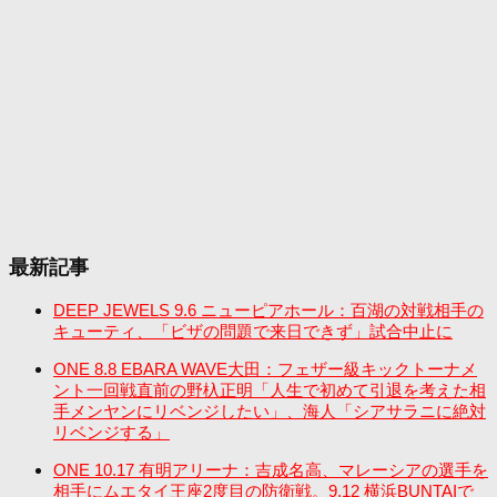
最新記事
DEEP JEWELS 9.6 ニューピアホール：百湖の対戦相手の
キューティ、「ビザの問題で来日できず」試合中止に
ONE 8.8 EBARA WAVE大田：フェザー級キックトーナメ
ント一回戦直前の野杁正明「人生で初めて引退を考えた相
手メンヤンにリベンジしたい」、海人「シアサラニに絶対
リベンジする」
ONE 10.17 有明アリーナ：吉成名高、マレーシアの選手を
相手にムエタイ王座2度目の防衛戦。9.12 横浜BUNTAIで