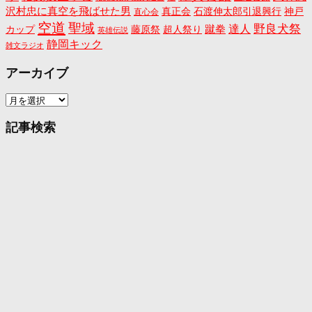
沢村忠に真空を飛ばせた男
真正会
石渡伸太郎引退興行
神戸
直心会
空道
聖域
野良犬祭
蹴拳
達人
カップ
藤原祭
超人祭り
英雄伝説
静岡キック
雑文ラジオ
アーカイブ
ア
ー
カ
記事検索
イ
ブ