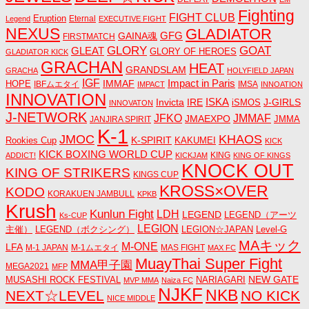
Fighting
FIGHT CLUB
Eruption
Eternal
Legend
EXECUTIVE FIGHT
NEXUS
GLADIATOR
GAINA魂
GFG
FIRSTMATCH
GLORY
GOAT
GLEAT
GLORY OF HEROES
GLADIATOR KICK
GRACHAN
HEAT
GRANDSLAM
GRACHA
HOLYFIELD JAPAN
IGF
Impact in Paris
IMMAF
HOPE
IBFムエタイ
IMSA
IMPACT
INNOATION
INNOVATION
ISKA
Invicta
IRE
J-GIRLS
iSMOS
INNOVATON
J-NETWORK
JMMAF
JFKO
JMAEXPO
JANJIRA SPIRIT
JMMA
K-1
JMOC
KHAOS
K-SPIRIT
Rookies Cup
KAKUMEI
KICK
KICK BOXING WORLD CUP
KING
ADDICT!
KICKJAM
KING OF KINGS
KNOCK OUT
KING OF STRIKERS
KINGS CUP
KROSS×OVER
KODO
KORAKUEN JAMBULL
KPKB
Krush
Kunlun Fight
LDH
LEGEND
LEGEND（アーツ
Ks-CUP
LEGION
主催）
LEGEND（ボクシング）
LEGION☆JAPAN
Level-G
MAキック
M-ONE
LFA
M-1 JAPAN
M-1ムエタイ
MAS FIGHT
MAX FC
MuayThai Super Fight
MMA甲子園
MEGA2021
MFP
NEW GATE
MUSASHI ROCK FESTIVAL
NARIAGARI
MVP MMA
Naiza FC
NJKF
NKB
NEXT☆LEVEL
NO KICK
NICE MIDDLE