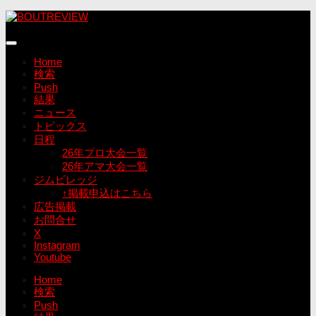
コ
ン
テ
ン
Home
ツ
検索
へ
Push
ス
結果
キ
ニュース
ッ
トピックス
プ
日程
26年プロ大会一覧
26年アマ大会一覧
ジムビレッジ
↑掲載申込はこちら
広告掲載
お問合せ
X
Instagram
Youtube
Home
検索
Push