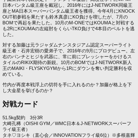
日本バンタム級王座を戴冠し、2016年にはJ-NETWORK同級王
座とMA日本スーパーバンタム級王者を獲得。今年4月にKNOCK
OUT初参戦を果たすも鈴木真彦にKO負けを喫したが、7月の
BOMで再起を果たした。10月のM-ONEではKOUMAと対戦する
も2RにKOUMAの左縦肘をくらいTKO負けで4本目のベルトを逃
した。
対する加藤は元ラジャダムナンスタジアム認定スーパーライト
級王者・石井宏樹の愛弟子で、2016年の9月にプロデビュー。左
右のパンチとヒジを武器に、常に前にプレッシャーをかけるス
タイルのRIKIX期待の新鋭。10月のBOMではJ-NETWORK新人
王のMAIKI・FLYSKYGYMから1Rにダウンを奪い判定勝利を収
めている。
竹内が再度本戦浮上の切符を手に入れるのか？加藤が格上を下
し大金星を挙げるのか？
対戦カード
51.5kg契約 3分3R
大崎孔稀（OISHI GYM／WMC日本＆J-NETWORKスーパーフ
ライ級王者）
タネ♡ヨシキ（直心会／INNOVATIONフライ級6位）※多根嘉輝