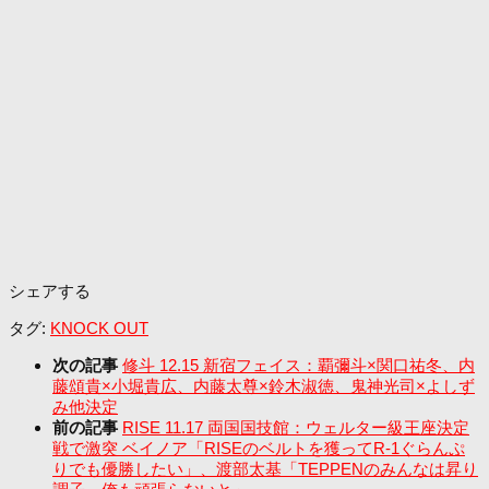
シェアする
タグ:
KNOCK OUT
次の記事
修斗 12.15 新宿フェイス：覇彌斗×関口祐冬、内
藤頌貴×小堀貴広、内藤太尊×鈴木淑徳、鬼神光司×よしず
み他決定
前の記事
RISE 11.17 両国国技館：ウェルター級王座決定
戦で激突 ベイノア「RISEのベルトを獲ってR-1ぐらんぷ
りでも優勝したい」、渡部太基「TEPPENのみんなは昇り