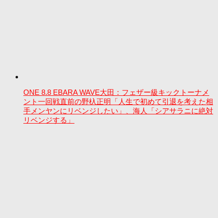
ONE 8.8 EBARA WAVE大田：フェザー級キックトーナメ
ント一回戦直前の野杁正明「人生で初めて引退を考えた相
手メンヤンにリベンジしたい」、海人「シアサラニに絶対
リベンジする」