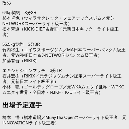
改め
64kg契約 3分3R
杉本卓也（ウィラサクレック・フェアテックスジム／元J-
NETWORKスーパーライト級王者）
松本芳道（KICK-DIET吉野町／元新日本キック・ライト級王
者）
55.5kg契約 3分3R
竹内将生（エイワスポーツジム／MA日本スーパーバンタム級王
者、元WPMF日本＆J-NETWORKバンタム級王者）
加藤有吾（RIKIX)
エキシビションマッチ 3分1R
石井宏樹（RIKIX／元ラジャダムナン認定スーパーライト級王
者、元新日本ライト級王者）
小林 聡（ゴールデングローブ／元WKAムエタイ世界・WPKC
ムエタイ世界・全日本・NJKF・K-Uライト級王者）
出場予定選手
橋本 悟（橋本道場／MuayThaiOpenスーパーライト級王者、元
INNOVATIONライト級王者）