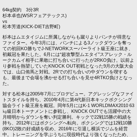
64kg契約 3分3R
杉本卓也(WSRフェアテックス)
vs
松本芳道(KICK-DIET吉野町)
杉本はムエタイジムに所属しながらも蹴りよりパンチが得意な
ファイター。今年3月には、パンチによる3ノックダウンを奪っ
ての初回KO勝ちでJ-NETWORKスーパーライト級王座に就き、
初戴冠を果たした。6月には“超攻撃型ムエタイ”スアレック・ル
ークカムイ相手に果敢に打ち合いに行ったが2RKO負け。以前よ
り参戦を熱望していたKNOCK OUT初戦となった9月の大阪大会
では、山口侑馬と対戦。2Rでの打ち合いの中ダウンを喫する
も、最後まで会場を沸かせる打ち合いを見せ4RTKO負けとなっ
た。
対する松本は2005年7月にプロデビュー。アグレッシブなファイ
トスタイルを持ち、2010年4月に第4代新日本キックボクシング
協会ライト級王座を戴冠。同年5月にはK-1 WORLDMAX2010 63
㎏級日本トーナメントに参戦し、KNOCK OUTでも活躍中の大
月晴明からダウンを奪い判定勝利。キックで22戦15勝の戦績を
持ち、2012年にはボクシングへ転向。ボクシングでは12戦10勝
(8KO)2敗の好成績を収め、2016年に引退し横浜でジムを経営
中。トレーニングを学ぶうちに現役時代より強くなったため、