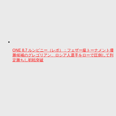
ONE 8.7 ルンピニー（レポ）：フェザー級トーナメント優
勝候補のグレゴリアン、ロシア人選手をローで圧倒して判
定勝ちし初戦突破