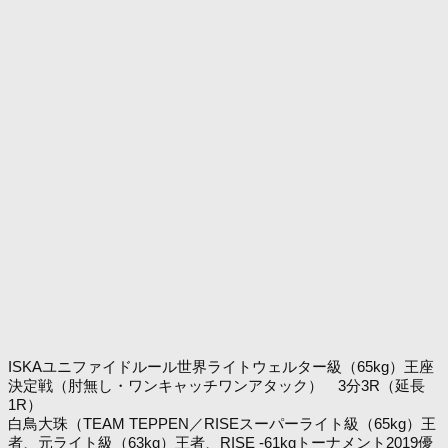
ISKAユニファイドルール世界ライトウェルター級（65kg）王座
決定戦（肘無し・ワンキャッチワンアタック） 3分3R（延長
1R）
白鳥大珠（TEAM TEPPEN／RISEスーパーライト級（65kg）王
者、元ライト級（63kg）王者、RISE -61kgトーナメント2019優