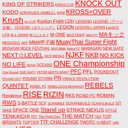
KNOCK OUT
KING OF STRIKERS
KINGS CUP
KROSS×OVER
KODO
KORAKUEN JAMBULL
KPKB
Krush
Kunlun Fight
LDH
LEGEND
LEGEND（アーツ
Ks-CUP
LEGION
主催）
LEGEND（ボクシング）
LEGION☆JAPAN
Level-G
MAキック
M-ONE
LFA
M-1 JAPAN
M-1ムエタイ
MAS FIGHT
MAX FC
MuayThai Super Fight
MMA甲子園
MEGA2021
MFP
NEW GATE
MUSASHI ROCK FESTIVAL
NARIAGARI
MVP MMA
Naiza FC
NJKF
NKB
NEXT☆LEVEL
NO KICK
NICE MIDDLE
ONE Championship
NO LIFE
OCEANS
NOVA
PFC
PFL
POUNDOUT
One Round
ONE SHOT
PETER AERTS SPIRIT
PR
POUND STORM
PRINCE REVOLUTION
POUND OUT
REBELS
QUINTET
REBEL FC
REBELLIOUS BEHAVIOR
RISE
RIZIN
RKS
ROMAN
ROAD FC
Resilience
RWS
S-BATTLE
SCF
SIT
SCRAP&BUILD
SCRAMBLE
SCRAP＆BUILD
Stand up
STRIKE NEXUS
SPACE ONE
STYLE
SKKB
THE MATCH
TENKAICHI
TOP
TFC
The Fight Day
TKO
TTF CHALLENGE
BRIGHTS
TWOFC
U-NEXT
TOPTIER
UAE