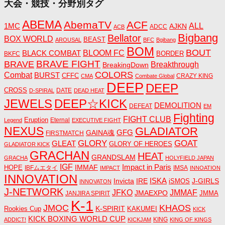
大会・競技・分野別タグ
ABEMA
AbemaTV
ACF
1MC
ALL
AJKN
ADCC
ACB
Bigbang
Bellator
BOX WORLD
BEAST
AROUSAL
BFC
Bgibang
BOM
BOUT
BLACK COMBAT
BLOOM FC
BORDER
BKFC
BRAVE FIGHT
BRAVE
Breakthrough
BreakingDown
COLORS
Combat
BURST
CFFC
CRAZY KING
CMA
Combate Global
DEEP
DEEP
CROSS
DATE
D-SPIRAL
DEAD HEAT
JEWELS
DEEP☆KICK
DEMOLITION
DEFEAT
EM
Fighting
FIGHT CLUB
Eruption
Eternal
Legend
EXECUTIVE FIGHT
NEXUS
GLADIATOR
GAINA魂
GFG
FIRSTMATCH
GLORY
GOAT
GLEAT
GLORY OF HEROES
GLADIATOR KICK
GRACHAN
HEAT
GRANDSLAM
GRACHA
HOLYFIELD JAPAN
IGF
Impact in Paris
IMMAF
HOPE
IBFムエタイ
IMSA
IMPACT
INNOATION
INNOVATION
ISKA
Invicta
IRE
J-GIRLS
iSMOS
INNOVATON
J-NETWORK
JMMAF
JFKO
JMAEXPO
JANJIRA SPIRIT
JMMA
K-1
JMOC
KHAOS
K-SPIRIT
Rookies Cup
KAKUMEI
KICK
KICK BOXING WORLD CUP
KING
ADDICT!
KICKJAM
KING OF KINGS