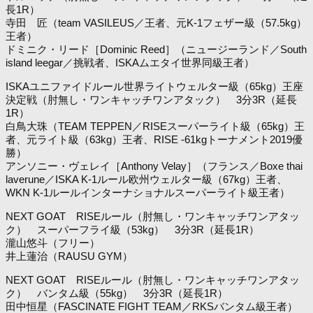
長1R）
寺田 匠（team VASILEUS／王者、元K-1フェザー級（57.5kg）
王者）
ドミニク・リード［Dominic Reed］（ニュージーランド／South
island leegar／挑戦者、ISKAムエタイ世界同級王者）
ISKAユニファイドルール世界ライトウェルター級（65kg）王座
決定戦（肘無し・ワンキャッチワンアタック） 3分3R（延長
1R）
白鳥大珠（TEAM TEPPEN／RISEスーパーライト級（65kg）王
者、元ライト級（63kg）王者、RISE -61kgトーナメント2019優
勝）
アンソニー・ヴェレイ［Anthony Velay］（フランス／Boxe thai
laverune／ISKA K-1ルール欧州ウェルター級（67kg）王者、
WKN K-1ルールインターナショナルスーパーライト級王者）
NEXT GOAT RISEルール（肘無し・ワンキャッチワンアタッ
ク） スーパーフライ級（53kg） 3分3R（延長1R）
瀧山悠斗（フリー）
井上蓮治（RAUSU GYM）
NEXT GOAT RISEルール（肘無し・ワンキャッチワンアタッ
ク） バンタム級（55kg） 3分3R（延長1R）
田中恒星（FASCINATE FIGHT TEAM／RKSバンタム級王者）