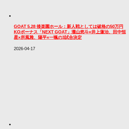
GOAT 5.28 後楽園ホール：新人戦としては破格の50万円
KOボーナス「NEXT GOAT」瀧山悠斗×井上蓮治、田中恒
星×所風雅、陽平×一颯の3試合決定
2026-04-17