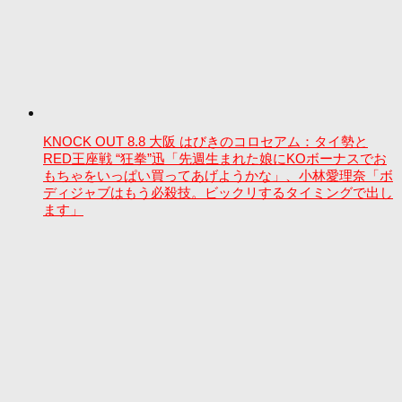
KNOCK OUT 8.8 大阪 はびきのコロセアム：タイ勢と
RED王座戦 “狂拳”迅「先週生まれた娘にKOボーナスでお
もちゃをいっぱい買ってあげようかな」、小林愛理奈「ボ
ディジャブはもう必殺技。ビックリするタイミングで出し
ます」