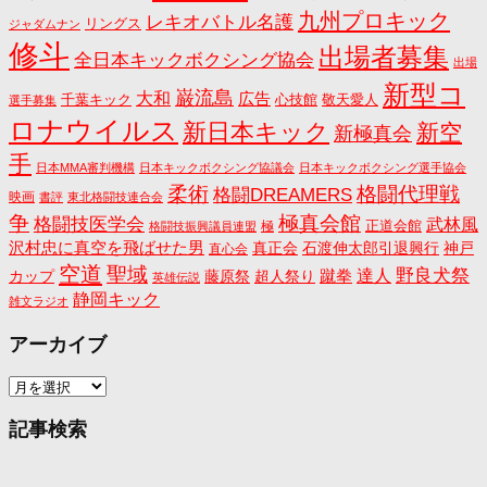
九州プロキック
レキオバトル名護
リングス
ジャダムナン
修斗
出場者募集
全日本キックボクシング協会
出場
新型コ
巌流島
大和
広告
千葉キック
心技館
敬天愛人
選手募集
ロナウイルス
新日本キック
新空
新極真会
手
日本MMA審判機構
日本キックボクシング協議会
日本キックボクシング選手協会
格闘代理戦
柔術
格闘DREAMERS
映画
書評
東北格闘技連合会
争
極真会館
格闘技医学会
武林風
正道会館
極
格闘技振興議員連盟
沢村忠に真空を飛ばせた男
真正会
石渡伸太郎引退興行
神戸
直心会
空道
聖域
野良犬祭
蹴拳
達人
カップ
藤原祭
超人祭り
英雄伝説
静岡キック
雑文ラジオ
アーカイブ
ア
ー
カ
記事検索
イ
ブ