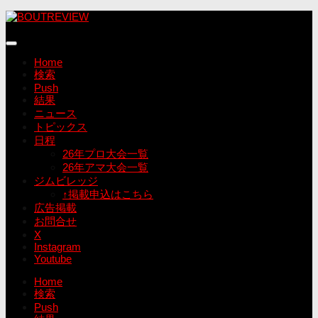
コ
ン
テ
ン
Home
ツ
検索
へ
Push
ス
結果
キ
ニュース
ッ
トピックス
プ
日程
26年プロ大会一覧
26年アマ大会一覧
ジムビレッジ
↑掲載申込はこちら
広告掲載
お問合せ
X
Instagram
Youtube
Home
検索
Push