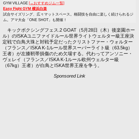
GYM VILLAGE
[→おすすめジム一覧]
Easy Fight GYM 横浜白楽
試合サイズリング、広々マットスペース。格闘技を自由に楽しく続けられるジ
ム。アマ大会「ONE SHOT」も開催！
キックボクシングフェス.2 GOAT（5月28日（木）後楽園ホー
ル）のISKAユニファイドルール世界ライトウェルター級王座決
定戦で白鳥大珠と対戦予定だったクリストファー・ウォルター
（フランス／ISKA K-1ルール世界スーパーライト級（63.5kg）
王者）が左膝靭帯損傷のため欠場する。代わってアンソニー・
ヴェレイ（フランス／ISKA K-1ルール欧州ウェルター級
（67kg）王者）が白鳥とISKA世界王座を争う。
Sponsored Link