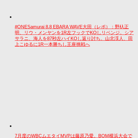
#ONESamurai 8.8 EBARA WAVE大田（レポ）：野杁正
明、リウ・メンヤンを1R左フックでKOしリベンジ。シア
サラニ、海人を87秒左ハイKOし返り討ち。山北渓人、田
上こゆるに1R一本勝ちし王座挑戦へ
7月度のWBCムエタイMVPは藤原乃愛。BOM横浜大会で