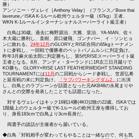
勝）
アンソニー・ヴェレイ［Anthony Velay］（フランス／Boxe thai
laverune／ISKA K-1ルール欧州ウェルター級（67kg）王者、
WKN K-1ルールインターナショナルスーパーライト級王者）
白鳥は30歳。過去に梅野源治、大雅、皇治、YA-MAN、佐々
木大蔵に勝利し、直樹、原口健飛、ゴンナパー、イ・ソンヒョ
ンに敗れる。
24年12月
のGLORYとRISE合同の65kgトーナメン
トに参戦し、一回戦で優勝者のペットパノムルンに判定負け。
昨年3月麻火佑太郎に判定勝ちし、第5代RISEスーパーライト級
王者となる。8月、アンディ・ターランドに1R左三日月蹴りで
KO勝ち。GLORY×RISE LAST FEATHERWEIGHT STANDING
TOURNAMENTには
11月
の二回戦からシード参戦し、笠原弘希
と延長戦の末に判定負け。
「ラブパワーキングダム2」
に出演
し、白鳥とのラブシーンが話題となった元AKB48の永尾まりや
さんとの交際を発表したことでも話題になった。
対するヴェレイはキック16戦14勝(4KO)2敗の22歳。ISKAでは
1階級上のウェルター級でK-1ルールの欧州王座を獲得してお
り、身長183cmで白鳥より3cm長身だ。
両選手の談話が主催者から届いている。
◆白鳥「対戦相手が変わってもやることは一緒なので、何も気