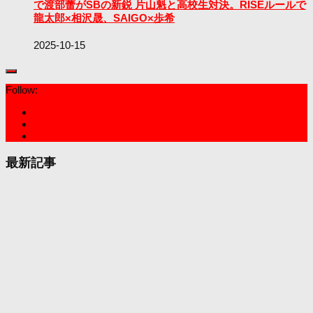
で渡部蕾がSBの新鋭 片山魁と高校生対決。RISEルールで
龍太郎×相沢晟、SAIGO×歩希
2025-10-15
Follow:
最新記事