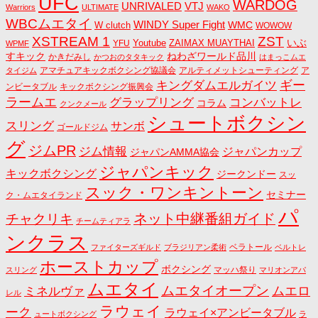
UFC
WARDOG
UNRIVALED
VTJ
Warriors
ULTIMATE
WAKO
WBCムエタイ
WINDY Super Fight
WMC
W clutch
WOWOW
ZST
XSTREAM 1
いぶ
Youtube
ZAIMAX MUAYTHAI
YFU
WPMF
すキック
ねわざワールド品川
かきだみし
かつおのタタキック
はまっこムエ
アマチュアキックボクシング協議会
アルティメットシューティング
ア
タイジム
キングダムエルガイツ
ギー
ンビータブル
キックボクシング振興会
ラームエ
コンバットレ
グラップリング
コラム
クンクメール
シュートボクシン
スリング
サンボ
ゴールドジム
グ
ジムPR
ジム情報
ジャパンカップ
ジャパンAMMA協会
ジャパンキック
キックボクシング
ジークンドー
スッ
スック・ワンキントーン
セミナー
ク・ムエタイランド
パ
ネット中継番組ガイド
チャクリキ
チームティアラ
ンクラス
ベラトール
ファイターズギルド
ブラジリアン柔術
ベルトレ
ホーストカップ
ボクシング
マッハ祭り
スリング
マリオンアパ
ムエタイ
ムエタイオープン
ミネルヴァ
ムエロ
レル
ラウェイ
ーク
ラウェイ×アンビータブル
ュートボクシング
ラ