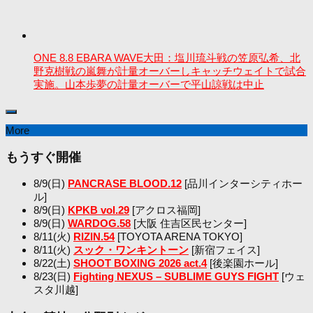
ONE 8.8 EBARA WAVE大田：塩川琉斗戦の笠原弘希、北
野克樹戦の嵐舞が計量オーバーしキャッチウェイトで試合
実施。山本歩夢の計量オーバーで平山諒戦は中止
More
もうすぐ開催
8/9(日)
PANCRASE BLOOD.12
[品川インターシティホー
ル]
8/9(日)
KPKB vol.29
[アクロス福岡]
8/9(日)
WARDOG.58
[大阪 住吉区民センター]
8/11(火)
RIZIN.54
[TOYOTA ARENA TOKYO]
8/11(火)
スック・ワンキントーン
[新宿フェイス]
8/22(土)
SHOOT BOXING 2026 act.4
[後楽園ホール]
8/23(日)
Fighting NEXUS – SUBLIME GUYS FIGHT
[ウェ
スタ川越]