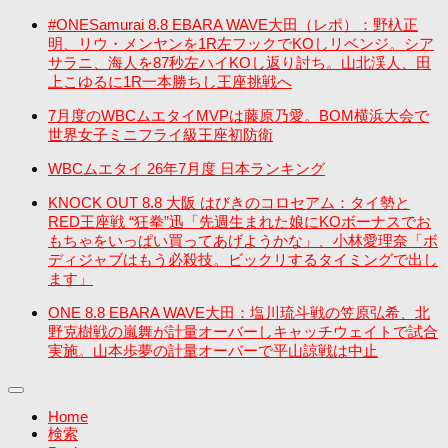
#ONESamurai 8.8 EBARA WAVE大田（レポ）：野杁正
明、リウ・メンヤンを1R左フックでKOしリベンジ。シア
サラニ、海人を87秒左ハイKOし返り討ち。山北渓人、田
上こゆるに1R一本勝ちし王座挑戦へ
7月度のWBCムエタイMVPは藤原乃愛。BOM横浜大会で
世界女子ミニフライ級王座初防衛
WBCムエタイ 26年7月度 日本ランキング
KNOCK OUT 8.8 大阪 はびきのコロセアム：タイ勢と
RED王座戦 “狂拳”迅「先週生まれた娘にKOボーナスでお
もちゃをいっぱい買ってあげようかな」、小林愛理奈「ボ
ディジャブはもう必殺技。ビックリするタイミングで出し
ます」
ONE 8.8 EBARA WAVE大田：塩川琉斗戦の笠原弘希、北
野克樹戦の嵐舞が計量オーバーしキャッチウェイトで試合
実施。山本歩夢の計量オーバーで平山諒戦は中止
Home
検索