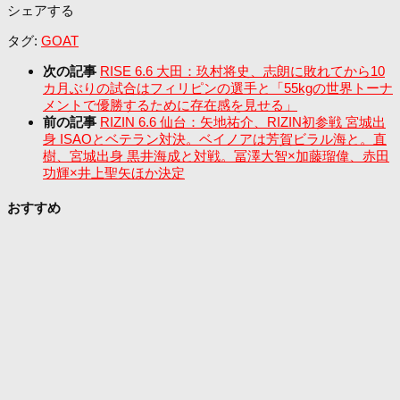
シェアする
タグ:
GOAT
次の記事
RISE 6.6 大田：玖村将史、志朗に敗れてから10
カ月ぶりの試合はフィリピンの選手と「55kgの世界トーナ
メントで優勝するために存在感を見せる」
前の記事
RIZIN 6.6 仙台：矢地祐介、RIZIN初参戦 宮城出
身 ISAOとベテラン対決。ベイノアは芳賀ビラル海と。直
樹、宮城出身 黒井海成と対戦。冨澤大智×加藤瑠偉、赤田
功輝×井上聖矢ほか決定
おすすめ