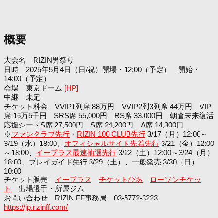
概要
大会名 RIZIN男祭り
日時 2025年5月4日（日/祝）開場・12:00（予定） 開始・
14:00（予定）
会場 東京ドーム
[HP]
中継 未定
チケット料金 VVIP1列席 88万円 VVIP2列3列席 44万円 VIP
席 16万5千円 SRS席 55,000円 RS席 33,000円 朝倉未来復活
応援シートS席 27,500円 S席 24,200円 A席 14,300円
※
ファンクラブ先行
・
RIZIN 100 CLUB先行
3/17（月）12:00～
3/19（水）18:00、
オフィシャルサイト先着先行
3/21（金）12:00
～18:00、
イープラス最速抽選先行
3/22（土）12:00～3/24（月）
18:00、プレイガイド先行 3/29（土）、一般発売 3/30（日）
10:00
チケット販売
イープラス
チケットぴあ
ローソンチケッ
ト
出場選手・所属ジム
お問い合わせ RIZIN FF事務局 03-5772-3223
https://jp.rizinff.com/