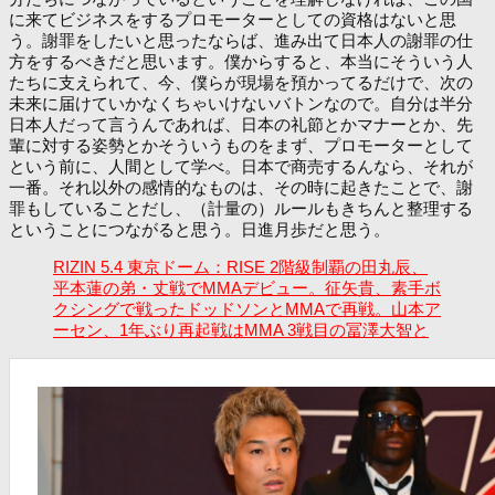
に来てビジネスをするプロモーターとしての資格はないと思
う。謝罪をしたいと思ったならば、進み出て日本人の謝罪の仕
方をするべきだと思います。僕からすると、本当にそういう人
たちに支えられて、今、僕らが現場を預かってるだけで、次の
未来に届けていかなくちゃいけないバトンなので。自分は半分
日本人だって言うんであれば、日本の礼節とかマナーとか、先
輩に対する姿勢とかそういうものをまず、プロモーターとして
という前に、人間として学べ。日本で商売するんなら、それが
一番。それ以外の感情的なものは、その時に起きたことで、謝
罪もしていることだし、（計量の）ルールもきちんと整理する
ということにつながると思う。日進月歩だと思う。
RIZIN 5.4 東京ドーム：RISE 2階級制覇の田丸辰、
平本蓮の弟・丈戦でMMAデビュー。征矢貴、素手ボ
クシングで戦ったドッドソンとMMAで再戦。山本ア
ーセン、1年ぶり再起戦はMMA 3戦目の冨澤大智と