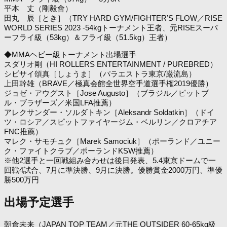
平本 丈（剛毅會）
田丸 辰［とき］（TRY HARD GYM/FIGHTER’S FLOW／RISE
WORLD SERIES 2023 -54kgトーナメント王者、元RISEスーパ
ーフライ級（53kg）＆フライ級（51.5kg）王者）
◆MMAヘビー級トーナメント出場選手
スダリオ剛（HI ROLLERS ENTERTAINMENT / PUREBRED）
シビサイ頌真［しょうま］（パラエストラ東京/巌流島）
上田幹雄（BRAVE／極真会館全世界空手道選手権2019優勝）
ジョゼ・アウグスト［Jose Augusto］（ブラジル／ピットブ
ル・ブラザーズ／米国LFA推薦）
アレクサンダー・ソルダトキン［Aleksandr Soldatkin］（ドイ
ツ・ロシア／スピットファイヤージム・ベルリン／クロアチア
FNC推薦）
マレク・サモチュク［Marek Samociuk］（ポーランド／ユニー
ク・ファイトクラブ／ポーランドKSW推薦）
※他2選手と一回戦組み合わせは後日発表、5.4東京ドームで一
回戦4試合、7月に準決勝、9月に決勝。優勝賞金2000万円、準優
勝500万円
出場予定選手
朝倉未来（JAPAN TOP TEAM／元THE OUTSIDER 60-65kg級