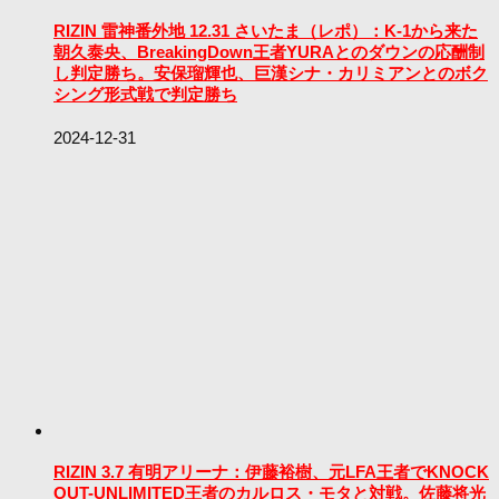
RIZIN 雷神番外地 12.31 さいたま（レポ）：K-1から来た
朝久泰央、BreakingDown王者YURAとのダウンの応酬制
し判定勝ち。安保瑠輝也、巨漢シナ・カリミアンとのボク
シング形式戦で判定勝ち
2024-12-31
RIZIN 3.7 有明アリーナ：伊藤裕樹、元LFA王者でKNOCK
OUT-UNLIMITED王者のカルロス・モタと対戦。佐藤将光