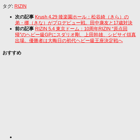
タグ:
RIZIN
次の記事
Krush 4.29 後楽園ホール：松谷綺（きら）の
弟・梛（きな）がプロデビュー戦。田中康友と17歳対決
前の記事
RIZIN 5.4 東京ドーム：10周年RIZIN “原点回
帰”のヘビー級GPにスダリオ剛、上田幹雄、シビサイ頌真
出場。優勝者は大晦日の初代ヘビー級王座決定戦へ
おすすめ