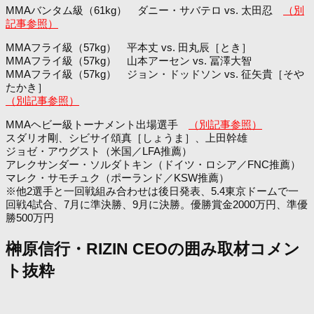
MMAバンタム級（61kg） ダニー・サバテロ vs. 太田忍
（別
記事参照）
MMAフライ級（57kg） 平本丈 vs. 田丸辰［とき］
MMAフライ級（57kg） 山本アーセン vs. 冨澤大智
MMAフライ級（57kg） ジョン・ドッドソン vs. 征矢貴［そや
たかき］
（別記事参照）
MMAヘビー級トーナメント出場選手
（別記事参照）
スダリオ剛、シビサイ頌真［しょうま］、上田幹雄
ジョゼ・アウグスト（米国／LFA推薦）
アレクサンダー・ソルダトキン（ドイツ・ロシア／FNC推薦）
マレク・サモチュク（ポーランド／KSW推薦）
※他2選手と一回戦組み合わせは後日発表、5.4東京ドームで一
回戦4試合、7月に準決勝、9月に決勝。優勝賞金2000万円、準優
勝500万円
榊原信行・RIZIN CEOの囲み取材コメン
ト抜粋