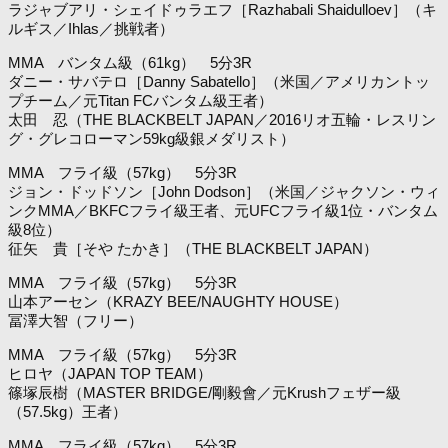
ラジャブアリ・シェイドゥラエフ［Razhabali Shaidulloev］（キ
ルギス／Ihlas／挑戦者）
MMA バンタム級（61kg） 5分3R
ダニー・サバテロ［Danny Sabatello］（米国／アメリカントッ
プチーム／元Titan FCバンタム級王者）
太田 忍（THE BLACKBELT JAPAN／2016リオ五輪・レスリン
グ・グレコローマン59kg級銀メダリスト）
MMA フライ級（57kg） 5分3R
ジョン・ドッドソン［John Dodson］（米国／ジャクソン・ウィ
ンクMMA／BKFCフライ級王者、元UFCフライ級1位・バンタム
級8位）
征矢 貴［そや たかき］（THE BLACKBELT JAPAN）
MMA フライ級（57kg） 5分3R
山本アーセン（KRAZY BEE/NAUGHTY HOUSE）
冨澤大智（フリー）
MMA フライ級（57kg） 5分3R
ヒロヤ（JAPAN TOP TEAM）
篠塚辰樹（MASTER BRIDGE/剛毅會／元Krushフェザー級
（57.5kg）王者）
MMA フライ級（57kg） 5分3R