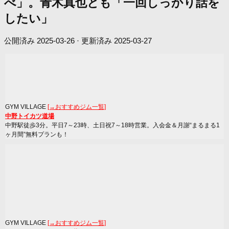
べ」。青木真也とも「一回しっかり話を
したい」
公開済み
2025-03-26
· 更新済み
2025-03-27
GYM VILLAGE
[→おすすめジム一覧]
中野トイカツ道場
中野駅徒歩3分。平日7～23時、土日祝7～18時営業。入会金＆月謝“まるまる1
ヶ月間”無料プランも！
GYM VILLAGE
[→おすすめジム一覧]