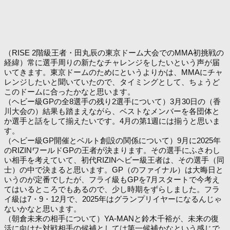
（RISE 2階級王者・田丸辰の東京ドーム大会でのMMA初挑戦の
経緯）常に選手周りの新たなチャレンジをしたいという声が届
いてきます。東京ドームのためにというよりかは、MMAにチャ
レンジしたいと聞いていたので、タイミングとして、ちょうど
このドームに合ったかなと思います。
（ヘビー級GPの全8選手の残り2選手について）3月30日の（香
川大会の）結果も踏まえながら、ベストなメンバーを各団体と
か選手と話をして揃えたいです。4月の第1週には揃うと思いま
す。
（ヘビー級GP開催とベルト創設の関係について）9月に2025年
のRIZINワールドGPの王者が決まります。その選手にふさわし
い相手を考えていて、初代RIZINヘビー級王者は、その選手（同
士）の中で決まると思います。GP（のファイナル）は大晦日と
いうのが定番でしたが、フライ級もGPを7月スタートで今考え
てはいるところでもあるので、少し時期をずらしました。フラ
イ級は7・9・12月で、2025年はグランプリイヤーになるんじゃ
ないかなと思います。
（朝倉未来の相手について）YA-MANと鈴木千裕が、未来の復
活に向けた対戦相手の候補としては第一候補かなという感じで