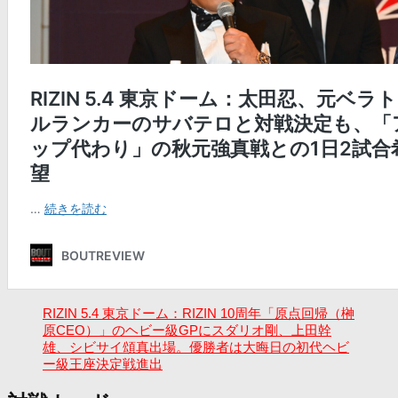
RIZIN 5.4 東京ドーム：RIZIN 10周年「原点回帰（榊
原CEO）」のヘビー級GPにスダリオ剛、上田幹
雄、シビサイ頌真出場。優勝者は大晦日の初代ヘビ
ー級王座決定戦進出