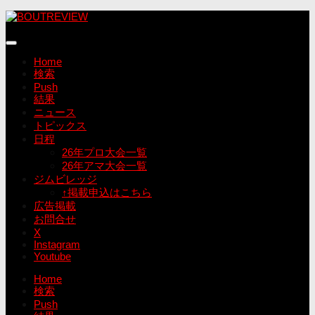
コ
ン
テ
ン
Home
ツ
検索
へ
Push
ス
結果
キ
ニュース
ッ
トピックス
プ
日程
26年プロ大会一覧
26年アマ大会一覧
ジムビレッジ
↑掲載申込はこちら
広告掲載
お問合せ
X
Instagram
Youtube
Home
検索
Push