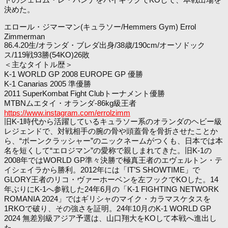
決めた。
エロール・ジマーマン(キュラソー/Hemmers Gym) Errol
Zimmerman
86.4.20生/オランダ・ブレダ出身/38歳/190cm/オーソドック
ス/119戦93勝(54KO)26敗
＜主なタイトル歴＞
K-1 WORLD GP 2008 EUROPE GP 優勝
K-1 Canarias 2005 準優勝
2011 SuperKombat Fight Clubトーナメント優勝
MTBNムエタイ・オランダ-86kg級王者
https://www.instagram.com/errolzimm
旧K-1時代から活躍しているキュラソー系のオランダのヘビー級
レジェンドで、対戦相手の腕の骨や頭蓋骨を骨折させたことか
ら、“ボーンクラッシャー”のニックネームがつくも、日本では本
名を短くして“エロジマン”の愛称で親しまれてきた。旧K-1の
2008年ではWORLD GP準々決勝で極真王者のエヴェルトン・テ
イシェイラから勝利。2012年には「IT’S SHOWTIME」で
GLORY王者のリコ・ヴァーホーベンを左フックでKOした。14
年ぶりにK-1へ参戦した24年6月の「K-1 FIGHTING NETWORK
ROMANIA 2024」ではギリシャのマイク・カラマスケタスを
1RKOで破り、その強さを証明。24年10月のK-1 WORLD GP
2024 無差別級アジア予選は、山口翔大をKOして本戦へ進出し
た。