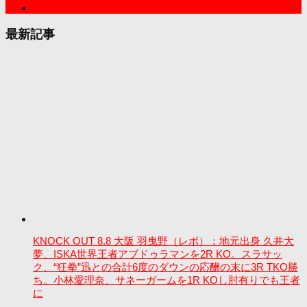
最新記事
KNOCK OUT 8.8 大阪 羽曳野（レポ）：地元出身 久井大
夢、ISKA世界王者アブドゥラマンを2R KO。スラサッ
ク、“狂拳”迅との合計6度のダウンの応酬の末に3R TKO勝
ち。小林愛理奈、サネーガームを1R KOし肘有りでも王者
に