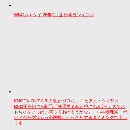
WBCムエタイ 26年7月度 日本ランキング
KNOCK OUT 8.8 大阪 はびきのコロセアム：タイ勢と
RED王座戦 “狂拳”迅「先週生まれた娘にKOボーナスでお
もちゃをいっぱい買ってあげようかな」、小林愛理奈「ボ
ディジャブはもう必殺技。ビックリするタイミングで出し
ます」