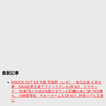
最新記事
KNOCK OUT 8.8 大阪 羽曳野（レポ）：地元出身 久井大
夢、ISKA世界王者アブドゥラマンを2R KO。スラサッ
ク、“狂拳”迅との合計6度のダウンの応酬の末に3R TKO勝
ち。小林愛理奈、サネーガームを1R KOし肘有りでも王者
に