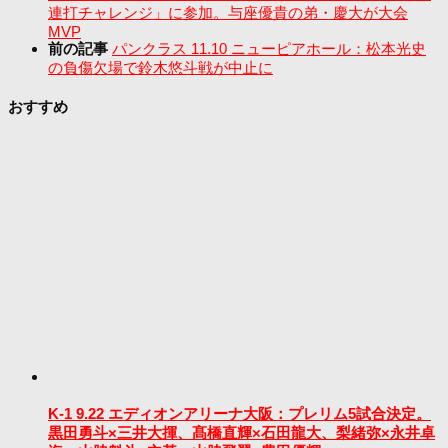
連打チャレンジ」に参加。与座優貴の弟・慶大が大会
MVP
前の記事
パンクラス 11.10 ニューピアホール：松本光史
の負傷欠場で鈴木悠斗戦が中止に
おすすめ
K-1 9.22 エディオンアリーナ大阪：プレリム5試合決定。
黒田勇斗×三井大揮、髙橋直輝×石田龍大、梨緒弥×永井卓