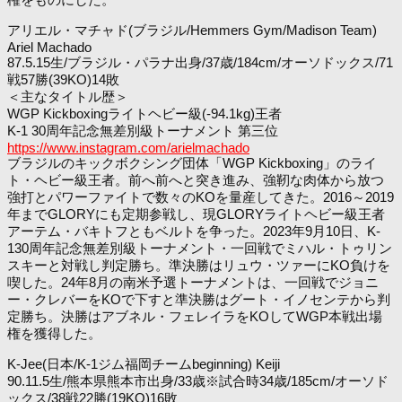
アリエル・マチャド(ブラジル/Hemmers Gym/Madison Team)
Ariel Machado
87.5.15生/ブラジル・パラナ出身/37歳/184cm/オーソドックス/71
戦57勝(39KO)14敗
＜主なタイトル歴＞
WGP Kickboxingライトヘビー級(-94.1kg)王者
K-1 30周年記念無差別級トーナメント 第三位
https://www.instagram.com/arielmachado
ブラジルのキックボクシング団体「WGP Kickboxing」のライ
ト・ヘビー級王者。前へ前へと突き進み、強靭な肉体から放つ
強打とパワーファイトで数々のKOを量産してきた。2016～2019
年までGLORYにも定期参戦し、現GLORYライトヘビー級王者
アーテム・バキトフともベルトを争った。2023年9月10日、K-
130周年記念無差別級トーナメント・一回戦でミハル・トゥリン
スキーと対戦し判定勝ち。準決勝はリュウ・ツァーにKO負けを
喫した。24年8月の南米予選トーナメントは、一回戦でジョニ
ー・クレバーをKOで下すと準決勝はグート・イノセンテから判
定勝ち。決勝はアブネル・フェレイラをKOしてWGP本戦出場
権を獲得した。
K-Jee(日本/K-1ジム福岡チームbeginning) Keiji
90.11.5生/熊本県熊本市出身/33歳※試合時34歳/185cm/オーソド
ックス/38戦22勝(19KO)16敗