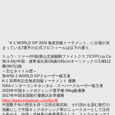
「K-1 WORLD GP 2024 無差別級トーナメント」に出場が決
まっている7選手の公式プロフィールは以下の通り。
リュウ・ツァー(中国/唐山文旅驍騎ファイトクラブ/CFP) Liu Ce
96.9.4生/中国・遼寧省出身/28歳/195cm/オーソドックス/13戦12
勝(9KO)1敗
＜主なタイトル歴＞
第4代K-1 WORLD GPクルーザー級王者
K-1 30周年記念無差別級トーナメント 優勝
ISKAインターコンチネンタル・スーパークルーザー級王者
2023年中国キックボクシング選手権-90kg級優勝
2017年中国全国散打優勝試合準優勝
https://www.instagram.com/liucllll
中国数千年の歴史を持つ立技伝統武術、その流れを汲む散打の
強豪にして中国キックボクシング界のニュースターとして注目
を集める。中国・武林風の推薦選手として、ストライキングス