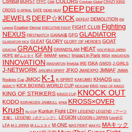
COLORS
Combat
BURST
CFFC
CRAZY KING
CMA
Combate Global
DEEP
DEEP
CROSS
DATE
D-SPIRAL
DEAD HEAT
JEWELS
DEEP☆KICK
DEMOLITION
DEFEAT
EM
Fighting
FIGHT CLUB
Eruption
Eternal
Legend
EXECUTIVE FIGHT
NEXUS
GLADIATOR
GAINA魂
GFG
FIRSTMATCH
GLORY
GOAT
GLEAT
GLORY OF HEROES
GLADIATOR KICK
GRACHAN
HEAT
GRANDSLAM
GRACHA
HOLYFIELD JAPAN
IGF
Impact in Paris
IMMAF
HOPE
IBFムエタイ
IMSA
IMPACT
INNOATION
INNOVATION
ISKA
Invicta
IRE
J-GIRLS
iSMOS
INNOVATON
J-NETWORK
JMMAF
JFKO
JMAEXPO
JANJIRA SPIRIT
JMMA
K-1
JMOC
KHAOS
K-SPIRIT
Rookies Cup
KAKUMEI
KICK
KICK BOXING WORLD CUP
KING
ADDICT!
KICKJAM
KING OF KINGS
KNOCK OUT
KING OF STRIKERS
KINGS CUP
KROSS×OVER
KODO
KORAKUEN JAMBULL
KPKB
Krush
Kunlun Fight
LDH
LEGEND
LEGEND（アーツ
Ks-CUP
LEGION
主催）
LEGEND（ボクシング）
LEGION☆JAPAN
Level-G
MAキック
M-ONE
LFA
M-1 JAPAN
M-1ムエタイ
MAS FIGHT
MAX FC