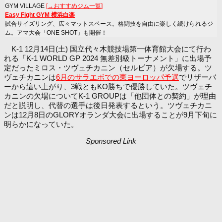
GYM VILLAGE
[→おすすめジム一覧]
Easy Fight GYM 横浜白楽
試合サイズリング、広々マットスペース。格闘技を自由に楽しく続けられるジ
ム。アマ大会「ONE SHOT」も開催！
K-1 12月14日(土) 国立代々木競技場第一体育館大会にて行わ
れる「K-1 WORLD GP 2024 無差別級トーナメント」に出場予
定だったミロス・ツヴェチカニン（セルビア）が欠場する。ツ
ヴェチカニンは
6月のサラエボでの東ヨーロッパ予選
でリザーバ
ーから這い上がり、3戦ともKO勝ちで優勝していた。ツヴェチ
カニンの欠場についてK-1 GROUPは「他団体との契約」が理由
だと説明し、代替の選手は後日発表するという。ツヴェチカニ
ンは12月8日のGLORYオランダ大会に出場することが9月下旬に
明らかになっていた。
Sponsored Link