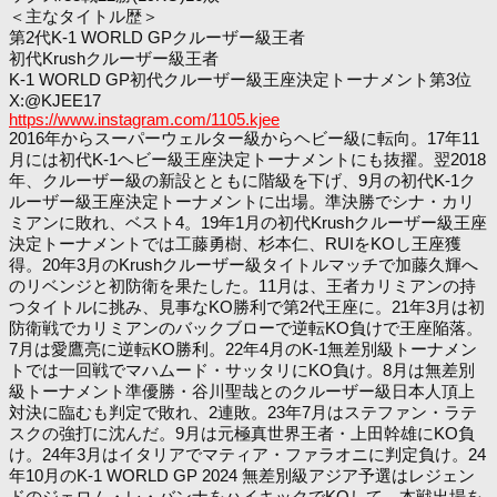
＜主なタイトル歴＞
第2代K-1 WORLD GPクルーザー級王者
初代Krushクルーザー級王者
K-1 WORLD GP初代クルーザー級王座決定トーナメント第3位
X:@KJEE17
https://www.instagram.com/1105.kjee
2016年からスーパーウェルター級からヘビー級に転向。17年11
月には初代K-1ヘビー級王座決定トーナメントにも抜擢。翌2018
年、クルーザー級の新設とともに階級を下げ、9月の初代K-1ク
ルーザー級王座決定トーナメントに出場。準決勝でシナ・カリ
ミアンに敗れ、ベスト4。19年1月の初代Krushクルーザー級王座
決定トーナメントでは工藤勇樹、杉本仁、RUIをKOし王座獲
得。20年3月のKrushクルーザー級タイトルマッチで加藤久輝へ
のリベンジと初防衛を果たした。11月は、王者カリミアンの持
つタイトルに挑み、見事なKO勝利で第2代王座に。21年3月は初
防衛戦でカリミアンのバックブローで逆転KO負けで王座陥落。
7月は愛鷹亮に逆転KO勝利。22年4月のK-1無差別級トーナメン
トでは一回戦でマハムード・サッタリにKO負け。8月は無差別
級トーナメント準優勝・谷川聖哉とのクルーザー級日本人頂上
対決に臨むも判定で敗れ、2連敗。23年7月はステファン・ラテ
スクの強打に沈んだ。9月は元極真世界王者・上田幹雄にKO負
け。24年3月はイタリアでマティア・ファラオニに判定負け。24
年10月のK-1 WORLD GP 2024 無差別級アジア予選はレジェン
ドのジェロム・レ・バンナをハイキックでKOして、本戦出場を