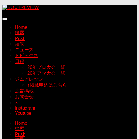
コ
ン
テ
ン
Home
ツ
検索
へ
Push
ス
結果
キ
ニュース
ッ
トピックス
プ
日程
26年プロ大会一覧
26年アマ大会一覧
ジムビレッジ
↑掲載申込はこちら
広告掲載
お問合せ
X
Instagram
Youtube
Home
検索
Push