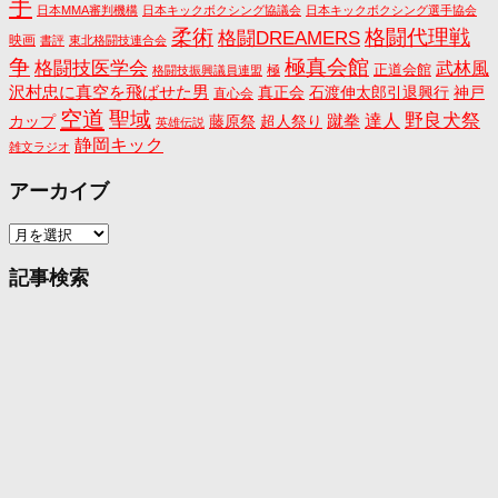
手
日本MMA審判機構
日本キックボクシング協議会
日本キックボクシング選手協会
格闘代理戦
柔術
格闘DREAMERS
映画
書評
東北格闘技連合会
争
極真会館
格闘技医学会
武林風
正道会館
極
格闘技振興議員連盟
沢村忠に真空を飛ばせた男
真正会
石渡伸太郎引退興行
神戸
直心会
空道
聖域
野良犬祭
蹴拳
達人
カップ
藤原祭
超人祭り
英雄伝説
静岡キック
雑文ラジオ
アーカイブ
ア
ー
カ
記事検索
イ
ブ