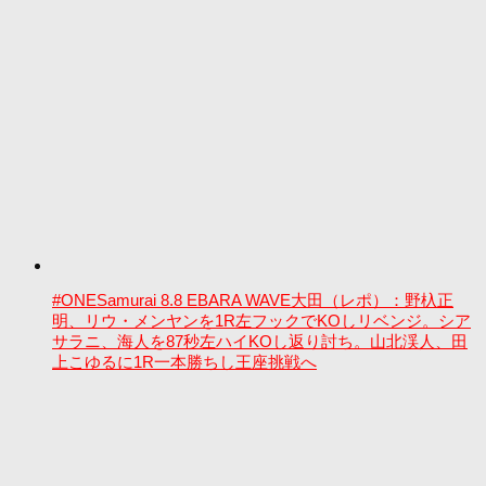
#ONESamurai 8.8 EBARA WAVE大田（レポ）：野杁正
明、リウ・メンヤンを1R左フックでKOしリベンジ。シア
サラニ、海人を87秒左ハイKOし返り討ち。山北渓人、田
上こゆるに1R一本勝ちし王座挑戦へ