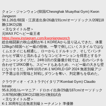
クォン・ジャンウォン(韓国/Cheonghak Muaythai Gym) Kwon
Jangwon
98.1.26生/韓国・江原道出身/26歳/191cm/オーソドックス/20戦18
勝(13KO)2敗
＜主なタイトル歴＞
元MAX FCヘビー級王者
https://www.instagram.com/kwonjangwonch
総合格闘家の秋山成勲がK-1 KOREAから送り込んできた、体重
128kgの韓国ヘビー級の怪物。一撃で倒しにいくスタイルではな
くムエタイにも精通し、ローからミドルキック、そしてパンチ
からヒザ蹴りと流れるようなコンビネーションを得意とするテ
クニシャンタイプだ。24年3月の安藤優介戦では、右のパンチを
合わせて1RKO勝ち。スピードもあるため、ヘビー級の大きな壁
になりそうだ。24年10月のK-1 WORLD GP 2024 無差別級アジ
ア予選は谷川聖哉と対戦しダウンを奪い、判定勝ちを収めた。
クラウディオ・イストラテ(イタリア/Kombat Gym) Claudio
Istrate
95.8.20生/ルーマニア・ドロホイ出身/29歳/187cm/オーソドック
ス/87戦60勝(33KO)23敗3分1無効試合
＜主なタイトル歴＞
K-1 30周年記念無差別級トーナメント 準優勝