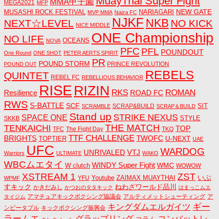
MuayThai Super Fight
MMA甲子園
MEGA2021
MFP
NEW GATE
MUSASHI ROCK FESTIVAL
NARIAGARI
MVP MMA
Naiza FC
NJKF
NKB
NEXT☆LEVEL
NO KICK
NICE MIDDLE
ONE Championship
NO LIFE
OCEANS
NOVA
PFC
PFL
POUNDOUT
One Round
ONE SHOT
PETER AERTS SPIRIT
PR
POUND STORM
PRINCE REVOLUTION
POUND OUT
REBELS
QUINTET
REBEL FC
REBELLIOUS BEHAVIOR
RISE
RIZIN
RKS
ROMAN
ROAD FC
Resilience
RWS
S-BATTLE
SCF
SIT
SCRAP&BUILD
SCRAMBLE
SCRAP＆BUILD
Stand up
STRIKE NEXUS
SPACE ONE
STYLE
SKKB
THE MATCH
TENKAICHI
TOP
TFC
The Fight Day
TKO
TTF CHALLENGE
BRIGHTS
TWOFC
U-NEXT
TOPTIER
UAE
UFC
WARDOG
UNRIVALED
VTJ
Warriors
ULTIMATE
WAKO
WBCムエタイ
WINDY Super Fight
WMC
W clutch
WOWOW
ZST
XSTREAM 1
いぶ
Youtube
ZAIMAX MUAYTHAI
YFU
WPMF
すキック
ねわざワールド品川
かきだみし
かつおのタタキック
はまっこムエ
アマチュアキックボクシング協議会
アルティメットシューティング
ア
タイジム
キングダムエルガイツ
ギー
ンビータブル
キックボクシング振興会
ラームエ
コンバットレ
グラップリング