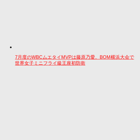
7月度のWBCムエタイMVPは藤原乃愛。BOM横浜大会で
世界女子ミニフライ級王座初防衛