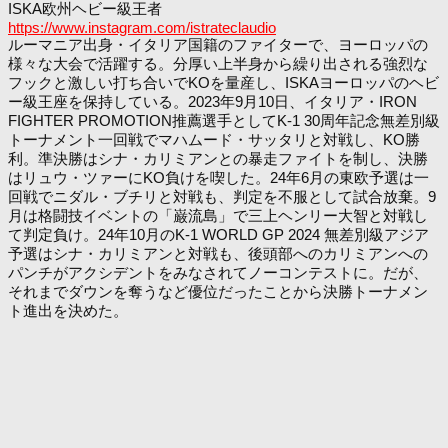
ISKA欧州ヘビー級王者
https://www.instagram.com/istrateclaudio
ルーマニア出身・イタリア国籍のファイターで、ヨーロッパの
様々な大会で活躍する。分厚い上半身から繰り出される強烈な
フックと激しい打ち合いでKOを量産し、ISKAヨーロッパのヘビ
ー級王座を保持している。2023年9月10日、イタリア・IRON
FIGHTER PROMOTION推薦選手としてK-1 30周年記念無差別級
トーナメント一回戦でマハムード・サッタリと対戦し、KO勝
利。準決勝はシナ・カリミアンとの暴走ファイトを制し、決勝
はリュウ・ツァーにKO負けを喫した。24年6月の東欧予選は一
回戦でニダル・ブチリと対戦も、判定を不服として試合放棄。9
月は格闘技イベントの「巌流島」で三上ヘンリー大智と対戦し
て判定負け。24年10月のK-1 WORLD GP 2024 無差別級アジア
予選はシナ・カリミアンと対戦も、後頭部へのカリミアンへの
パンチがアクシデントをみなされてノーコンテストに。だが、
それまでダウンを奪うなど優位だったことから決勝トーナメン
ト進出を決めた。