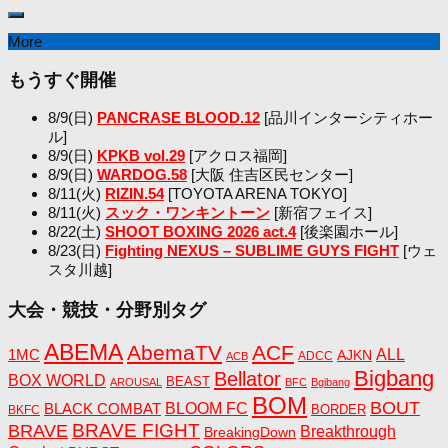
More
もうすぐ開催
8/9(日)
PANCRASE BLOOD.12
[品川インターシティホー
ル]
8/9(日)
KPKB vol.29
[アクロス福岡]
8/9(日)
WARDOG.58
[大阪 住吉区民センター]
8/11(火)
RIZIN.54
[TOYOTA ARENA TOKYO]
8/11(火)
スック・ワンキントーン
[新宿フェイス]
8/22(土)
SHOOT BOXING 2026 act.4
[後楽園ホール]
8/23(日)
Fighting NEXUS – SUBLIME GUYS FIGHT
[ウェ
スタ川越]
大会・競技・分野別タグ
ABEMA
AbemaTV
ACF
1MC
ALL
AJKN
ADCC
ACB
Bigbang
Bellator
BOX WORLD
BEAST
AROUSAL
BFC
Bgibang
BOM
BOUT
BLACK COMBAT
BLOOM FC
BORDER
BKFC
BRAVE FIGHT
BRAVE
Breakthrough
BreakingDown