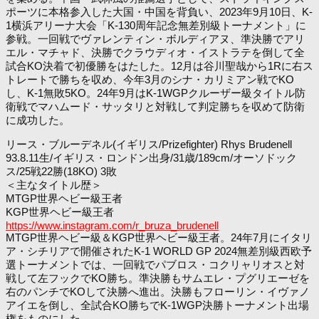
ポーツに本格参入した大国・中国を背負い、2023年9月10日、K-
1横浜アリーナ大会「K-130周年記念無差別級トーナメント」に
参戦。一回戦でヴァレンティン・ボルディアヌ、準決勝でアリ
エル・マチャド、決勝でクラウディオ・イストラテを倒して全
試合KO決着で初優勝をはたした。12月は谷川聖哉から1Rに右ス
トレートで勝ちを収め、今年3月のシナ・カリミアン戦でKO
し、K-1無敗5KO。24年9月はK-1WGPクルーザー級タイトル防
衛戦でマハムード・サッタリと対戦して判定勝ちを収めて防衛
に成功した。
リース・ブルーデネル(イギリス/Prizefighter) Rhys Brudenell
93.8.11生/イギリス・ロンドン出身/31歳/189cm/オーソドック
ス/25戦22勝(18KO) 3敗
＜主なタイトル歴＞
MTGP世界ヘビー級王者
KGP世界ヘビー級王者
https://www.instagram.com/r_bruza_brudenell
MTGP世界ヘビー級＆KGP世界ヘビー級王者。24年7月にイタリ
ア・シチリアで開催されたK-1 WORLD GP 2024無差別級西欧予
選トーナメントでは、一回戦でパブロス・コクリャリオスと対
戦して左フックでKO勝ち。準決勝もサムエレ・プグリエーゼを
右のパンチでKOして決勝へ進出。決勝もフローリン・イヴァノ
アイエを倒し、全試合KO勝ちでK-1WGP決勝トーナメント出場
権をものにした。