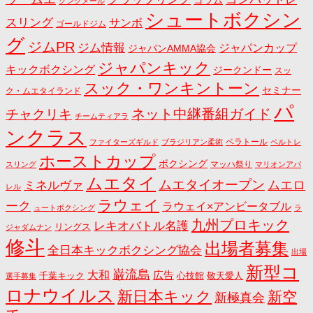
コラム
クンクメール
シュートボクシン
スリング
サンボ
ゴールドジム
グ
ジムPR
ジム情報
ジャパンカップ
ジャパンAMMA協会
ジャパンキック
キックボクシング
ジークンドー
スッ
スック・ワンキントーン
セミナー
ク・ムエタイランド
パ
ネット中継番組ガイド
チャクリキ
チームティアラ
ンクラス
ベラトール
ファイターズギルド
ブラジリアン柔術
ベルトレ
ホーストカップ
ボクシング
マッハ祭り
スリング
マリオンアパ
ムエタイ
ムエタイオープン
ミネルヴァ
ムエロ
レル
ラウェイ
ーク
ラウェイ×アンビータブル
ュートボクシング
ラ
九州プロキック
レキオバトル名護
リングス
ジャダムナン
修斗
出場者募集
全日本キックボクシング協会
出場
新型コ
巌流島
大和
広告
千葉キック
心技館
敬天愛人
選手募集
ロナウイルス
新日本キック
新空
新極真会