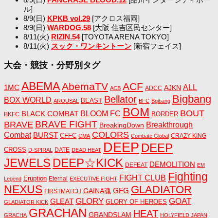
ル]
8/9(日)
KPKB vol.29
[アクロス福岡]
8/9(日)
WARDOG.58
[大阪 住吉区民センター]
8/11(火)
RIZIN.54
[TOYOTA ARENA TOKYO]
8/11(火)
スック・ワンキントーン
[新宿フェイス]
大会・競技・分野別タグ
ABEMA
AbemaTV
ACF
1MC
ALL
AJKN
ADCC
ACB
Bigbang
Bellator
BOX WORLD
BEAST
AROUSAL
BFC
Bgibang
BOM
BOUT
BLACK COMBAT
BLOOM FC
BORDER
BKFC
BRAVE FIGHT
BRAVE
Breakthrough
BreakingDown
COLORS
Combat
BURST
CFFC
CRAZY KING
CMA
Combate Global
DEEP
DEEP
CROSS
DATE
D-SPIRAL
DEAD HEAT
JEWELS
DEEP☆KICK
DEMOLITION
DEFEAT
EM
Fighting
FIGHT CLUB
Eruption
Eternal
Legend
EXECUTIVE FIGHT
NEXUS
GLADIATOR
GAINA魂
GFG
FIRSTMATCH
GLORY
GOAT
GLEAT
GLORY OF HEROES
GLADIATOR KICK
GRACHAN
HEAT
GRANDSLAM
GRACHA
HOLYFIELD JAPAN