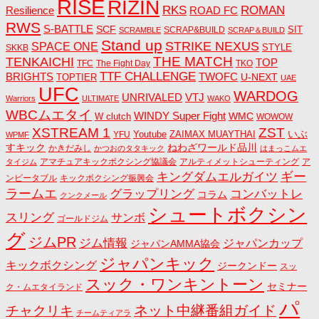
RISE
RIZIN
RKS
ROMAN
ROAD FC
Resilience
RWS
S-BATTLE
SCF
SIT
SCRAP&BUILD
SCRAMBLE
SCRAP＆BUILD
Stand up
STRIKE NEXUS
SPACE ONE
STYLE
SKKB
THE MATCH
TENKAICHI
TOP
TFC
The Fight Day
TKO
TTF CHALLENGE
BRIGHTS
TWOFC
U-NEXT
TOPTIER
UAE
UFC
WARDOG
UNRIVALED
VTJ
Warriors
ULTIMATE
WAKO
WBCムエタイ
WINDY Super Fight
WMC
W clutch
WOWOW
ZST
XSTREAM 1
いぶ
Youtube
ZAIMAX MUAYTHAI
YFU
WPMF
すキック
ねわざワールド品川
かきだみし
かつおのタタキック
はまっこムエ
アマチュアキックボクシング協議会
アルティメットシューティング
ア
タイジム
キングダムエルガイツ
ギー
ンビータブル
キックボクシング振興会
ラームエ
コンバットレ
グラップリング
コラム
クンクメール
シュートボクシン
スリング
サンボ
ゴールドジム
グ
ジムPR
ジム情報
ジャパンカップ
ジャパンAMMA協会
ジャパンキック
キックボクシング
ジークンドー
スッ
スック・ワンキントーン
セミナー
ク・ムエタイランド
パ
ネット中継番組ガイド
チャクリキ
チームティアラ