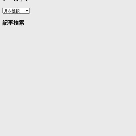
ア
ー
カ
記事検索
イ
ブ