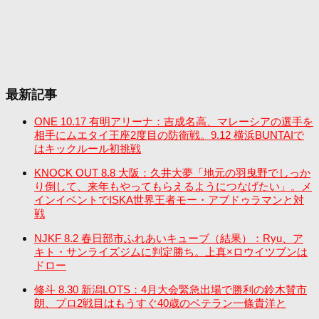
最新記事
ONE 10.17 有明アリーナ：吉成名高、マレーシアの選手を
相手にムエタイ王座2度目の防衛戦。9.12 横浜BUNTAIで
はキックルール初挑戦
KNOCK OUT 8.8 大阪：久井大夢「地元の羽曳野でしっか
り倒して、来年もやってもらえるようにつなげたい」。メ
インイベントでISKA世界王者モー・アブドゥラマンと対
戦
NJKF 8.2 春日部市ふれあいキューブ（結果）：Ryu、ア
キト・サンライズジムに判定勝ち。上真×ロウイツブンは
ドロー
修斗 8.30 新潟LOTS：4月大会緊急出場で勝利の鈴木賛市
朗、プロ2戦目はもうすぐ40歳のベテラン一條貴洋と