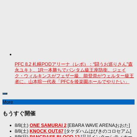
PFC 8.2 札幌PODアリーナ（レポ）：“闘うお巡りさん”森
永ユキト、1R一本勝ちでバンタム級王座防衛。ジェイ
ク・ウィルキンスがフェザー級、能登崇がウェルター級王
者に。山本喧一代表「PFCを後楽園ホールでやりたい」
More
もうすぐ開催
8/8(土)
ONE SAMURAI 2
[EBARA WAVE ARENAおおた]
8/8(土)
KNOCK OUT.67
[タケダハムはびきのコロセアム]
8/9(日)
PANCRASE BLOOD.12
[品川インターシティホー