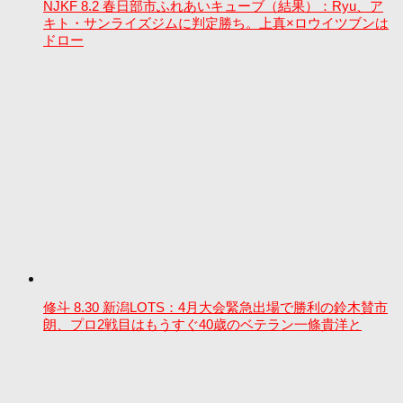
NJKF 8.2 春日部市ふれあいキューブ（結果）：Ryu、ア
キト・サンライズジムに判定勝ち。上真×ロウイツブンは
ドロー
修斗 8.30 新潟LOTS：4月大会緊急出場で勝利の鈴木賛市
朗、プロ2戦目はもうすぐ40歳のベテラン一條貴洋と