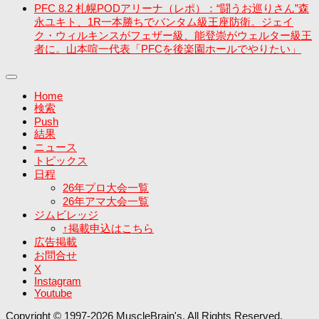
PFC 8.2 札幌PODアリーナ（レポ）：“闘うお巡りさん”森
永ユキト、1R一本勝ちでバンタム級王座防衛。ジェイ
ク・ウィルキンスがフェザー級、能登崇がウェルター級王
者に。山本喧一代表「PFCを後楽園ホールでやりたい」
Home
検索
Push
結果
ニュース
トピックス
日程
26年プロ大会一覧
26年アマ大会一覧
ジムビレッジ
↑掲載申込はこちら
広告掲載
お問合せ
X
Instagram
Youtube
Copyright © 1997-2026 MuscleBrain's. All Rights Reserved.