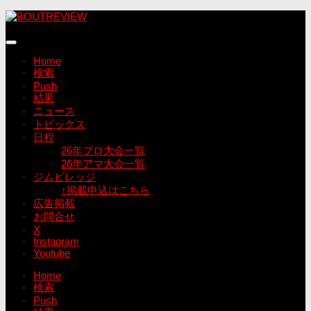
コ
ン
テ
ン
Home
ツ
検索
へ
Push
ス
結果
キ
ニュース
ッ
トピックス
プ
日程
26年プロ大会一覧
26年アマ大会一覧
ジムビレッジ
↑掲載申込はこちら
広告掲載
お問合せ
X
Instagram
Youtube
Home
検索
Push