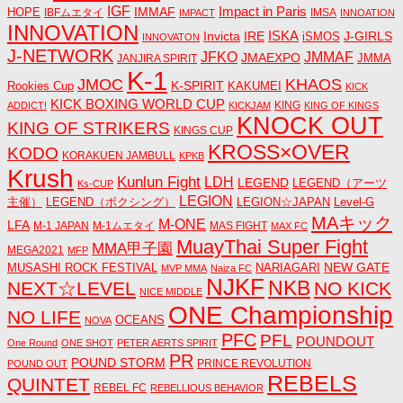
IGF
Impact in Paris
IMMAF
HOPE
IBFムエタイ
IMSA
IMPACT
INNOATION
INNOVATION
ISKA
Invicta
IRE
J-GIRLS
iSMOS
INNOVATON
J-NETWORK
JMMAF
JFKO
JMAEXPO
JANJIRA SPIRIT
JMMA
K-1
JMOC
KHAOS
K-SPIRIT
Rookies Cup
KAKUMEI
KICK
KICK BOXING WORLD CUP
KING
ADDICT!
KICKJAM
KING OF KINGS
KNOCK OUT
KING OF STRIKERS
KINGS CUP
KROSS×OVER
KODO
KORAKUEN JAMBULL
KPKB
Krush
Kunlun Fight
LDH
LEGEND
LEGEND（アーツ
Ks-CUP
LEGION
主催）
LEGEND（ボクシング）
LEGION☆JAPAN
Level-G
MAキック
M-ONE
LFA
M-1 JAPAN
M-1ムエタイ
MAS FIGHT
MAX FC
MuayThai Super Fight
MMA甲子園
MEGA2021
MFP
NEW GATE
MUSASHI ROCK FESTIVAL
NARIAGARI
MVP MMA
Naiza FC
NJKF
NKB
NEXT☆LEVEL
NO KICK
NICE MIDDLE
ONE Championship
NO LIFE
OCEANS
NOVA
PFC
PFL
POUNDOUT
One Round
ONE SHOT
PETER AERTS SPIRIT
PR
POUND STORM
PRINCE REVOLUTION
POUND OUT
REBELS
QUINTET
REBEL FC
REBELLIOUS BEHAVIOR