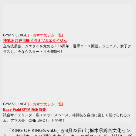
GYM VILLAGE
[→おすすめジム一覧]
神楽坂 江戸川橋 クラミツムエタイジム
立ち技最強、ムエタイを究める！16周年、選手コース開設。ジュニア、女子ク
ラスも。今ならスタート月会費0円！
GYM VILLAGE
[→おすすめジム一覧]
Easy Fight GYM 横浜白楽
試合サイズリング、広々マットスペース。格闘技を自由に楽しく続けられるジ
ム。アマ大会「ONE SHOT」も開催！
「KING OF KINGS vol.6」が9月23日(土)栃木県総合文化セン