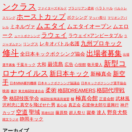
ンクラス
ベラトール
ファイターズギルド
ブラジリアン柔術
ベルトレ
ホーストカップ
ボクシング
マッハ祭り
スリング
マリオンアパ
ムエタイ
ムエタイオープン
ミネルヴァ
ムエロ
レル
ラウェイ
ーク
ラウェイ×アンビータブル
ュートボクシング
ラ
九州プロキック
レキオバトル名護
リングス
ジャダムナン
修斗
出場者募集
全日本キックボクシング協会
出場
新型コ
巌流島
大和
広告
千葉キック
心技館
敬天愛人
選手募集
ロナウイルス
新日本キック
新空
新極真会
手
日本MMA審判機構
日本キックボクシング協議会
日本キックボクシング選手協会
格闘代理戦
柔術
格闘DREAMERS
映画
書評
東北格闘技連合会
争
極真会館
格闘技医学会
武林風
正道会館
極
格闘技振興議員連盟
沢村忠に真空を飛ばせた男
真正会
石渡伸太郎引退興行
神戸
直心会
空道
聖域
野良犬祭
蹴拳
達人
カップ
藤原祭
超人祭り
英雄伝説
静岡キック
雑文ラジオ
アーカイブ