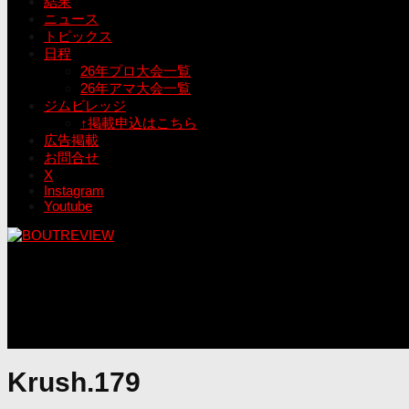
結果
ニュース
トピックス
日程
26年プロ大会一覧
26年アマ大会一覧
ジムビレッジ
↑掲載申込はこちら
広告掲載
お問合せ
X
Instagram
Youtube
Krush.179