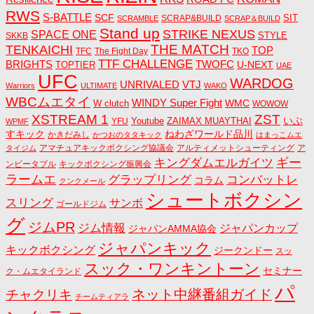
RWS
S-BATTLE
SCF
SIT
SCRAP&BUILD
SCRAMBLE
SCRAP＆BUILD
Stand up
STRIKE NEXUS
SPACE ONE
STYLE
SKKB
THE MATCH
TENKAICHI
TOP
TFC
The Fight Day
TKO
TTF CHALLENGE
BRIGHTS
TWOFC
U-NEXT
TOPTIER
UAE
UFC
WARDOG
UNRIVALED
VTJ
Warriors
ULTIMATE
WAKO
WBCムエタイ
WINDY Super Fight
WMC
W clutch
WOWOW
ZST
XSTREAM 1
いぶ
Youtube
ZAIMAX MUAYTHAI
YFU
WPMF
すキック
ねわざワールド品川
かきだみし
かつおのタタキック
はまっこムエ
アマチュアキックボクシング協議会
アルティメットシューティング
ア
タイジム
キングダムエルガイツ
ギー
ンビータブル
キックボクシング振興会
ラームエ
コンバットレ
グラップリング
コラム
クンクメール
シュートボクシン
スリング
サンボ
ゴールドジム
グ
ジムPR
ジム情報
ジャパンカップ
ジャパンAMMA協会
ジャパンキック
キックボクシング
ジークンドー
スッ
スック・ワンキントーン
セミナー
ク・ムエタイランド
パ
ネット中継番組ガイド
チャクリキ
チームティアラ