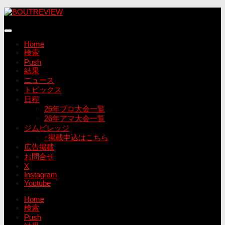
コ
ン
テ
ン
Home
ツ
検索
へ
Push
ス
結果
キ
ニュース
ッ
トピックス
プ
日程
26年プロ大会一覧
26年アマ大会一覧
ジムビレッジ
↑掲載申込はこちら
広告掲載
お問合せ
X
Instagram
Youtube
Home
検索
Push