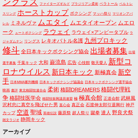
ンクラス
ベラトール
ファイターズギルド
ブラジリアン柔術
ベルトレ
ホーストカップ
ボクシング
マッハ祭り
スリング
マリオンアパ
ムエタイ
ムエタイオープン
ミネルヴァ
ムエロ
レル
ラウェイ
ーク
ラウェイ×アンビータブル
ュートボクシング
ラ
九州プロキック
レキオバトル名護
リングス
ジャダムナン
修斗
出場者募集
全日本キックボクシング協会
出場
新型コ
巌流島
大和
広告
千葉キック
心技館
敬天愛人
選手募集
ロナウイルス
新日本キック
新空
新極真会
手
日本MMA審判機構
日本キックボクシング協議会
日本キックボクシング選手協会
格闘代理戦
柔術
格闘DREAMERS
映画
書評
東北格闘技連合会
争
極真会館
格闘技医学会
武林風
正道会館
極
格闘技振興議員連盟
沢村忠に真空を飛ばせた男
真正会
石渡伸太郎引退興行
神戸
直心会
空道
聖域
野良犬祭
蹴拳
達人
カップ
藤原祭
超人祭り
英雄伝説
静岡キック
雑文ラジオ
アーカイブ