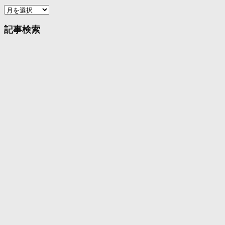
ア
ー
カ
記事検索
イ
ブ