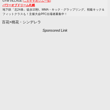
GYM VILLAGE
[→おすすめジム一覧]
パワーオブドリーム札幌
地下鉄「北24条」徒歩10秒。MMA・キック・グラップリング。初級キック＆
フィットクラスも！主催大会PFC出場者募集中！
百花×桃花・シンデレラ
Sponsored Link