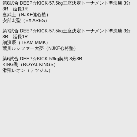
第8試合 DEEP☆KICK-57.5kg王座決定トーナメント準決勝 3分
3R 延長1R
嘉武士（NJKF健心塾）
安部宏聖（EX ARES）
第7試合 DEEP☆KICK-57.5kg王座決定トーナメント準決勝 3分
3R 延長1R
細濱辰（TEAM MMK）
荒川ルシファー大夢（NJKF心将塾）
第6試合 DEEP☆KICK-53kg契約 3分3R
KING剛（ROYAL KINGS）
滑飛レオン（テツジム）