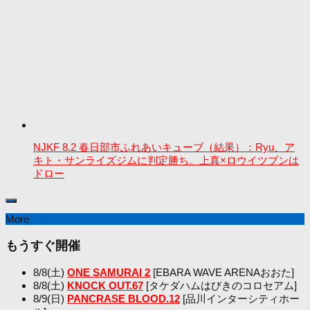
NJKF 8.2 春日部市ふれあいキューブ（結果）：Ryu、ア
キト・サンライズジムに判定勝ち。上真×ロウイツブンは
ドロー
More
もうすぐ開催
8/8(土)
ONE SAMURAI 2
[EBARA WAVE ARENAおおた]
8/8(土)
KNOCK OUT.67
[タケダハムはびきのコロセアム]
8/9(日)
PANCRASE BLOOD.12
[品川インターシティホー