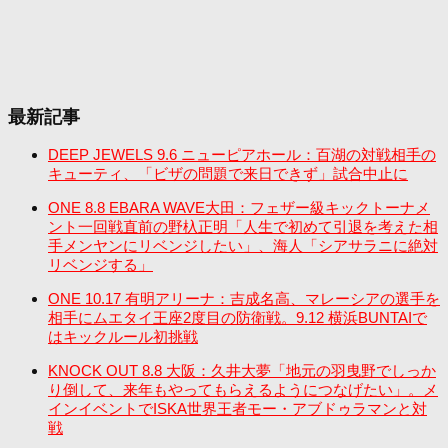
最新記事
DEEP JEWELS 9.6 ニューピアホール：百湖の対戦相手の
キューティ、「ビザの問題で来日できず」試合中止に
ONE 8.8 EBARA WAVE大田：フェザー級キックトーナメ
ント一回戦直前の野杁正明「人生で初めて引退を考えた相
手メンヤンにリベンジしたい」、海人「シアサラニに絶対
リベンジする」
ONE 10.17 有明アリーナ：吉成名高、マレーシアの選手を
相手にムエタイ王座2度目の防衛戦。9.12 横浜BUNTAIで
はキックルール初挑戦
KNOCK OUT 8.8 大阪：久井大夢「地元の羽曳野でしっか
り倒して、来年もやってもらえるようにつなげたい」。メ
インイベントでISKA世界王者モー・アブドゥラマンと対
戦