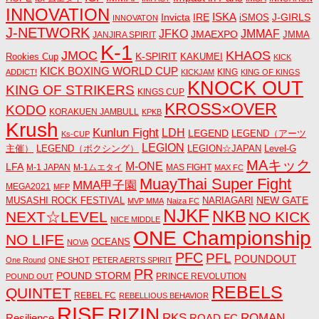
INNOVATION
ISKA
Invicta
IRE
J-GIRLS
iSMOS
INNOVATON
J-NETWORK
JMMAF
JFKO
JMAEXPO
JANJIRA SPIRIT
JMMA
K-1
JMOC
KHAOS
K-SPIRIT
Rookies Cup
KAKUMEI
KICK
KICK BOXING WORLD CUP
KING
ADDICT!
KICKJAM
KING OF KINGS
KNOCK OUT
KING OF STRIKERS
KINGS CUP
KROSS×OVER
KODO
KORAKUEN JAMBULL
KPKB
Krush
Kunlun Fight
LDH
LEGEND
LEGEND（アーツ
Ks-CUP
LEGION
主催）
LEGEND（ボクシング）
LEGION☆JAPAN
Level-G
MAキック
M-ONE
LFA
M-1 JAPAN
M-1ムエタイ
MAS FIGHT
MAX FC
MuayThai Super Fight
MMA甲子園
MEGA2021
MFP
NEW GATE
MUSASHI ROCK FESTIVAL
NARIAGARI
MVP MMA
Naiza FC
NJKF
NKB
NEXT☆LEVEL
NO KICK
NICE MIDDLE
ONE Championship
NO LIFE
OCEANS
NOVA
PFC
PFL
POUNDOUT
One Round
ONE SHOT
PETER AERTS SPIRIT
PR
POUND STORM
PRINCE REVOLUTION
POUND OUT
REBELS
QUINTET
REBEL FC
REBELLIOUS BEHAVIOR
RISE
RIZIN
RKS
ROMAN
ROAD FC
Resilience