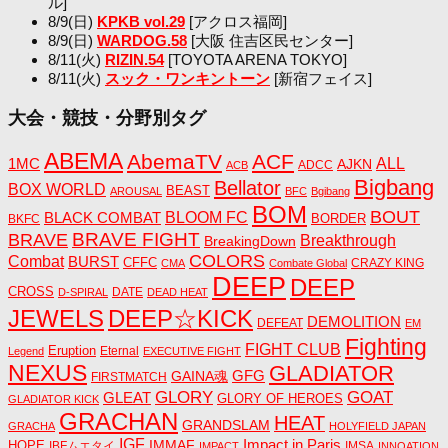
ル]
8/9(日)
KPKB vol.29
[アクロス福岡]
8/9(日)
WARDOG.58
[大阪 住吉区民センター]
8/11(火)
RIZIN.54
[TOYOTA ARENA TOKYO]
8/11(火)
スック・ワンキントーン
[新宿フェイス]
大会・競技・分野別タグ
ABEMA
AbemaTV
ACF
1MC
ALL
AJKN
ADCC
ACB
Bigbang
Bellator
BOX WORLD
BEAST
AROUSAL
BFC
Bgibang
BOM
BOUT
BLACK COMBAT
BLOOM FC
BORDER
BKFC
BRAVE FIGHT
BRAVE
Breakthrough
BreakingDown
COLORS
Combat
BURST
CFFC
CRAZY KING
CMA
Combate Global
DEEP
DEEP
CROSS
DATE
D-SPIRAL
DEAD HEAT
JEWELS
DEEP☆KICK
DEMOLITION
DEFEAT
EM
Fighting
FIGHT CLUB
Eruption
Eternal
Legend
EXECUTIVE FIGHT
NEXUS
GLADIATOR
GAINA魂
GFG
FIRSTMATCH
GLORY
GOAT
GLEAT
GLORY OF HEROES
GLADIATOR KICK
GRACHAN
HEAT
GRANDSLAM
GRACHA
HOLYFIELD JAPAN
IGF
Impact in Paris
IMMAF
HOPE
IBFムエタイ
IMSA
IMPACT
INNOATION