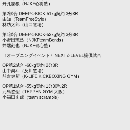
丹孔志狼（NJKF心将塾）
第2試合 DEEP☆KICK-51kg契約 3分3R
由知（TeamFreeStyle）
林功太郎（山口道場）
第1試合 DEEP☆KICK-53kg契約 3分3R
小野田琉己（NJKFteamBonds）
井端刻也（NJKF健心塾）
〈オープニングイベント〉NEXT☆LEVEL提供試合
OP第2試合 -60kg契約 2分3R
山中楽斗（及川道場）
船倉健新（K-LIFE KICKBOXING GYM）
OP第1試合 -55kg契約 1分30秒2R
元島悠聖（TEPPEN GYM 大阪）
小福田丈虎（team scramble）