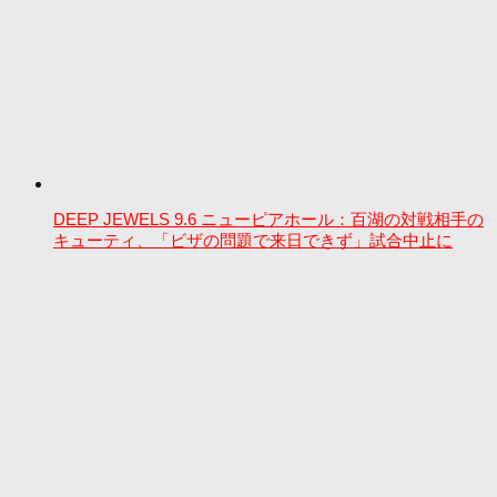
DEEP JEWELS 9.6 ニューピアホール：百湖の対戦相手の
キューティ、「ビザの問題で来日できず」試合中止に