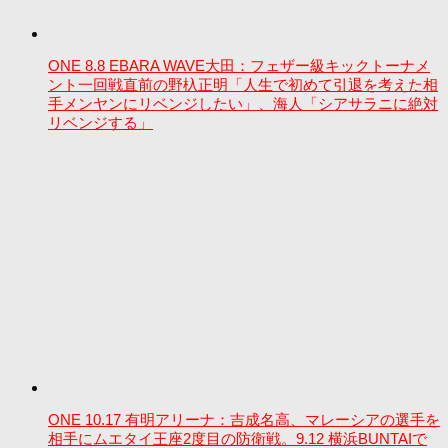
ONE 8.8 EBARA WAVE大田：フェザー級キックトーナメ
ント一回戦直前の野杁正明「人生で初めて引退を考えた相
手メンヤンにリベンジしたい」、海人「シアサラニに絶対
リベンジする」
ONE 10.17 有明アリーナ：吉成名高、マレーシアの選手を
相手にムエタイ王座2度目の防衛戦。9.12 横浜BUNTAIで