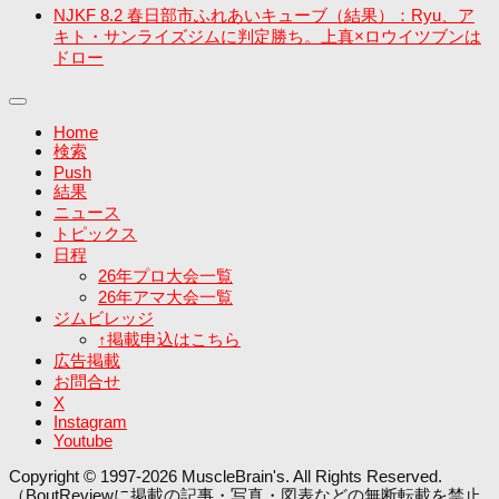
NJKF 8.2 春日部市ふれあいキューブ（結果）：Ryu、ア
キト・サンライズジムに判定勝ち。上真×ロウイツブンは
ドロー
Home
検索
Push
結果
ニュース
トピックス
日程
26年プロ大会一覧
26年アマ大会一覧
ジムビレッジ
↑掲載申込はこちら
広告掲載
お問合せ
X
Instagram
Youtube
Copyright © 1997-2026 MuscleBrain's. All Rights Reserved.
（BoutReviewに掲載の記事・写真・図表などの無断転載を禁止