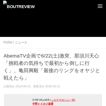
コンテンツへスキップ
PUSH
/
ニュース
AbemaTV企画で6/22(土)激突、那須川天心
「挑戦者の気持ちで最初から倒しに行
く」、亀田興毅「最後のリングをオヤジと
戦えたら」
公開済み
2019-05-21
· 更新済み
2019-05-21
GYM VILLAGE
[→おすすめジム一覧]
中野トイカツ道場