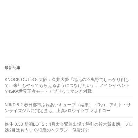
最新記事
KNOCK OUT 8.8 大阪：久井大夢「地元の羽曳野でしっかり倒し
て、来年もやってもらえるようにつなげたい」。メインイベント
でISKA世界王者モー・アブドゥラマンと対戦
NJKF 8.2 春日部市ふれあいキューブ（結果）：Ryu、アキト・サ
ンライズジムに判定勝ち。上真×ロウイツブンはドロー
修斗 8.30 新潟LOTS：4月大会緊急出場で勝利の鈴木賛市朗、プロ
2戦目はもうすぐ40歳のベテラン一條貴洋と