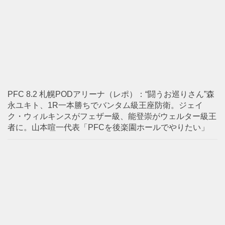
PFC 8.2 札幌PODアリーナ（レポ）：“闘うお巡りさん”森
永ユキト、1R一本勝ちでバンタム級王座防衛。ジェイ
ク・ウィルキンスがフェザー級、能登崇がウェルター級王
者に。山本喧一代表「PFCを後楽園ホールでやりたい」