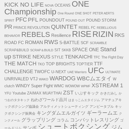
ONE
KICK NO LIFE
OCEANS
NOVA
Championship
One Round
ONE SHOT
PETER AERTS
PFC
PFL
POUNDOUT
POUND STORM
SPIRIT
POUND OUT
QUINTET
PR
PRINCE REVOLUTION
REBEL FC
REBELLIOUS
RISE
RIZIN
REBELS
RKS
Resilience
BEHAVIOR
RWS
ROMAN
ROAD FC
S-BATTLE
SCF
SCRAMBLE
Stand
SPACE ONE
SIT
SCRAP&BUILD
SKKB
SCRAP＆BUILD
up
STRIKE NEXUS
TENKAICHI
STYLE
TFC
The Fight Day
THE MATCH
TTF
TOP BRIGHTS
TOPTIER
TKO
UFC
CHALLENGE
TWOFC
U-NEXT
UAE Warriors
ULTIMATE
WARDOG
WBCムエタイ
UNRIVALED
VTJ
W
WAKO
XSTREAM 1
WINDY Super Fight
WMC
clutch
WOWOW
WPMF
ZST
いぶすキック
Youtube
ZAIMAX MUAYTHAI
YFU
かきだみし
か
ねわざワールド品川
アマチュアキ
つおのタタキック
はまっこムエタイジム
ックボクシング協議会
アルティメットシューティング
アンビータブル
キッ
キングダムエルガイツ
ギーラームエ
クボクシング振興会
ク
コンバットレスリング
グラップリング
コラム
ゴ
ンクメール
シュートボクシング
ジム
サンボ
ールドジム