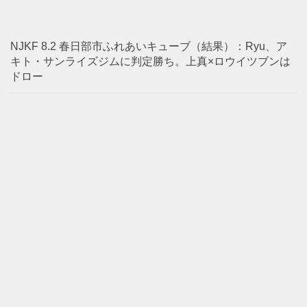
NJKF 8.2 春日部市ふれあいキューブ（結果）：Ryu、ア
キト・サンライズジムに判定勝ち。上真×ロウイツブンは
ドロー