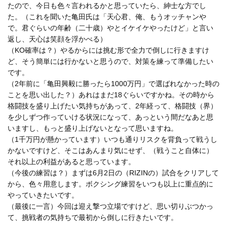
たので、今日も色々言われるかと思っていたら、紳士な方でし
た。（これを聞いた亀田氏は「天心君、俺、もうオッチャンや
で。君ぐらいの年齢（二十歳）やとイケイケやったけど」と言い
返し、天心は笑顔を浮かべる）
（KO確率は？）やるからには挑む形で全力で倒しに行きますけ
ど、そう簡単には行かないと思うので、対策を練って準備したい
です。
（2年前に「亀田興毅に勝ったら1000万円」で選ばれなかった時の
ことを思い出した？）あれはまだ18ぐらいですかね。その時から
格闘技を盛り上げたい気持ちがあって、2年経って、格闘技（界）
を少しずつ作っていける状況になって、あっという間だなあと思
いますし、もっと盛り上げないとなって思いますね。
（1千万円が懸かっています）いつも通りリスクを背負って戦うし
かないですけど、そこはあんまり気にせず、（戦うこと自体に）
それ以上の利益があると思っています。
（今後の練習は？）まずは6月2日の（RIZINの）試合をクリアして
から、色々用意します。ボクシング練習をいつも以上に重点的に
やっていきたいです。
（最後に一言）今回は迎え撃つ立場ですけど、思い切りぶつかっ
て、挑戦者の気持ちで最初から倒しに行きたいです。