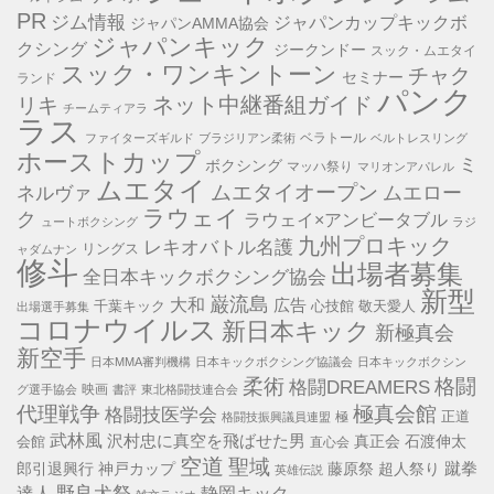
PR
ジム情報
ジャパンカップキックボ
ジャパンAMMA協会
ジャパンキック
クシング
ジークンドー
スック・ムエタイ
スック・ワンキントーン
チャク
セミナー
ランド
パンク
ネット中継番組ガイド
リキ
チームティアラ
ラス
ベラトール
ファイターズギルド
ブラジリアン柔術
ベルトレスリング
ホーストカップ
ミ
ボクシング
マッハ祭り
マリオンアパレル
ムエタイ
ムエタイオープン
ネルヴァ
ムエロー
ラウェイ
ク
ラウェイ×アンビータブル
ュートボクシング
ラジ
九州プロキック
レキオバトル名護
リングス
ャダムナン
修斗
出場者募集
全日本キックボクシング協会
新型
巌流島
大和
広告
千葉キック
心技館
敬天愛人
出場選手募集
コロナウイルス
新日本キック
新極真会
新空手
日本MMA審判機構
日本キックボクシング協議会
日本キックボクシン
格闘
柔術
格闘DREAMERS
映画
グ選手協会
書評
東北格闘技連合会
代理戦争
極真会館
格闘技医学会
正道
極
格闘技振興議員連盟
武林風
沢村忠に真空を飛ばせた男
真正会
石渡伸太
会館
直心会
空道
聖域
蹴拳
郎引退興行
神戸カップ
藤原祭
超人祭り
英雄伝説
野良犬祭
達人
静岡キック