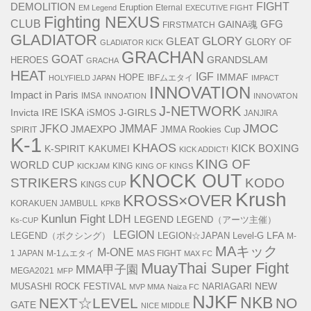
FIGHT
DEMOLITION
Eruption
Eternal
EM Legend
EXECUTIVE FIGHT
Fighting NEXUS
CLUB
GAINA魂
GFG
FIRSTMATCH
GLADIATOR
GLORY
GLEAT
GLORY OF
GLADIATOR KICK
GRACHAN
GOAT
GRANDSLAM
HEROES
GRACHA
HEAT
IGF
IMMAF
HOPE
IBFムエタイ
HOLYFIELD JAPAN
IMPACT
INNOVATION
Impact in Paris
IMSA
INNOATION
INNOVATON
J-NETWORK
ISKA
Invicta
IRE
J-GIRLS
iSMOS
JANJIRA
JMOC
JMMAF
JFKO
JMAEXPO
SPIRIT
JMMA Rookies Cup
K-1
KHAOS
KICK BOXING
K-SPIRIT
KAKUMEI
KICK ADDICT!
KING OF
WORLD CUP
KING
KICKJAM
KING OF KINGS
KNOCK OUT
STRIKERS
KODO
KINGS CUP
Krush
KROSS×OVER
KORAKUEN JAMBULL
KPKB
Kunlun Fight
LDH
LEGEND
LEGEND（アーツ主催）
Ks-CUP
LEGION
LFA
LEGEND（ボクシング）
LEGION☆JAPAN
Level-G
M-
MAキック
M-ONE
1 JAPAN
M-1ムエタイ
MAS FIGHT
MAX FC
MuayThai Super Fight
MMA甲子園
MEGA2021
MFP
NEW
MUSASHI ROCK FESTIVAL
NARIAGARI
MVP MMA
Naiza FC
NJKF
NKB
NEXT☆LEVEL
NO
GATE
NICE MIDDLE