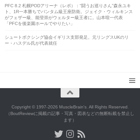
PFC 8.2 札幌PODアリーナ（レポ）：“闘うお巡りさん”森永ユキ
ト、1R一本勝ちでバンタム級王座防衛。ジェイク・ウィルキンス
がフェザー級、能登崇がウェルター級王者に。山本喧一代表
「PFCを後楽園ホールでやりたい」
シュートボクシング協会イギリス支部発足。元リングスUKのリ
ー・ハスデル氏が代表就任
Copyright © 1997-2026 MuscleBrain's. All Rights Reserved.
（BoutReviewに掲載の記事・写真・図表などの無断転載を禁止し
ます）