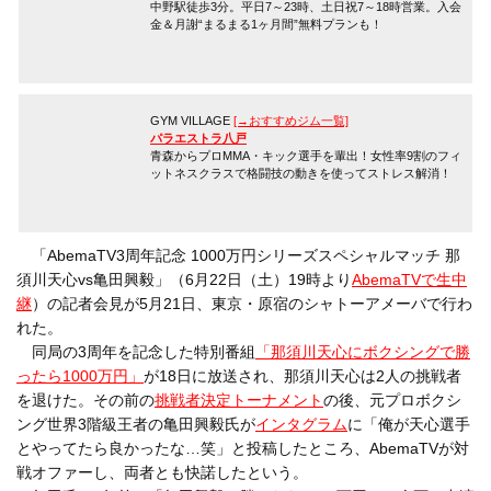
中野駅徒歩3分。平日7～23時、土日祝7～18時営業。入会
金＆月謝“まるまる1ヶ月間”無料プランも！
GYM VILLAGE
[→おすすめジム一覧]
パラエストラ八戸
青森からプロMMA・キック選手を輩出！女性率9割のフィ
ットネスクラスで格闘技の動きを使ってストレス解消！
「AbemaTV3周年記念 1000万円シリーズスペシャルマッチ 那
須川天心vs亀田興毅」（6月22日（土）19時より
AbemaTVで生中
継
）の記者会見が5月21日、東京・原宿のシャトーアメーバで行わ
れた。
同局の3周年を記念した特別番組
「那須川天心にボクシングで勝
ったら1000万円」
が18日に放送され、那須川天心は2人の挑戦者
を退けた。その前の
挑戦者決定トーナメント
の後、元プロボクシ
ング世界3階級王者の亀田興毅氏が
インタグラム
に「俺が天心選手
とやってたら良かったな…笑」と投稿したところ、AbemaTVが対
戦オファーし、両者とも快諾したという。