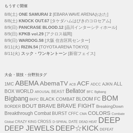
もうすぐ開催
8/8(土)
ONE SAMURAI 2
[EBARA WAVE ARENAおおた]
8/8(土)
KNOCK OUT.67
[タケダハムはびきのコロセアム]
8/9(日)
PANCRASE BLOOD.12
[品川インターシティホール]
8/9(日)
KPKB vol.29
[アクロス福岡]
8/9(日)
WARDOG.58
[大阪 住吉区民センター]
8/11(火)
RIZIN.54
[TOYOTA ARENA TOKYO]
8/11(火)
スック・ワンキントーン
[新宿フェイス]
大会・競技・分野別タグ
ABEMA
AbemaTV
ACF
1MC
ALL
AJKN
ADCC
ACB
Bellator
BOX WORLD
BEAST
AROUSAL
BFC
Bgibang
BOM
Bigbang
BLACK COMBAT
BLOOM FC
BKFC
BOUT
BRAVE FIGHT
BRAVE
BreakingDown
BORDER
COLORS
Breakthrough Combat
BURST
CFFC
CMA
Combate
DEEP
CRAZY KING
CROSS
DATE
Global
D-SPIRAL
DEAD HEAT
DEEP JEWELS
DEEP☆KICK
DEFEAT