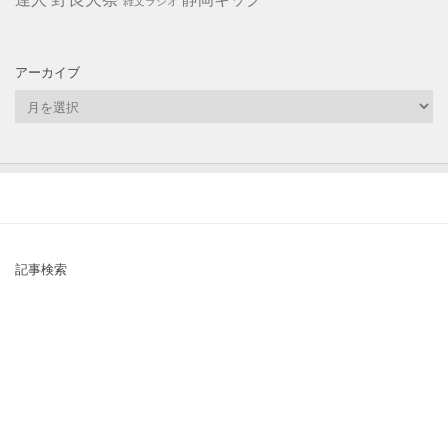
雑文ラジオ
アーカイブ
ア
ー
カ
イ
ブ
記事検索