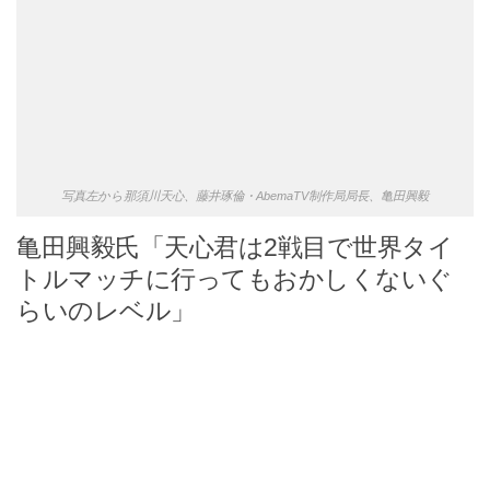
写真左から那須川天心、藤井琢倫・AbemaTV制作局局長、亀田興毅
亀田興毅氏「天心君は2戦目で世界タイ
トルマッチに行ってもおかしくないぐ
らいのレベル」