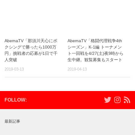
AbemaTV「那須川天心にボ
AbemaTV「格闘代理戦争4th
クシングで勝ったら1000万
シーズン」K-1編 トーナメン
円」挑戦者の応募が1日で千
ト一回戦を4/27(土)夜9時から
人突破
生中継。観覧募集もスタート
2019-03-13
2019-04-13
FOLLOW:
最新記事