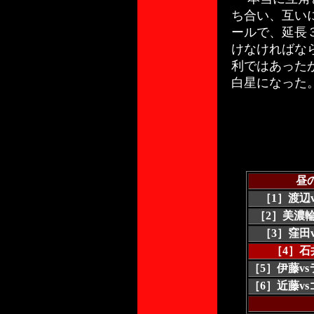
ち合い、互い
ールで、延長
けなければな
利ではあった
白星になった
昼
［1］渡辺
［2］美濃輪
［3］窪田
［4］石
［5］伊藤v
［6］近藤v