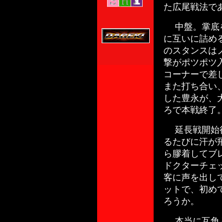
た広尾戦法で
中盤。掌底を
に互いに詰め
のスタンスは
撃がポツポツ
コーナーで差
また打ち合い
した豊永が、
ろで本戦終了
延長戦開始後
るたびに汗が
ら膠着してブ
ドクターチェ
客に声を出し
ットで、初め
ろうか。
本当に互角と