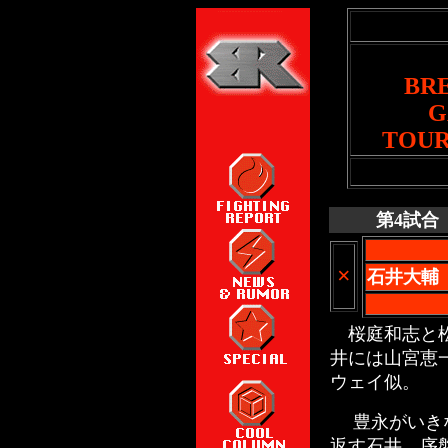
BR
G
TOUR
第4試合
×
石井大輔
桜庭和志と松
井には山宮恵
ウェイ似。
豊永がいきな
返す石井。序