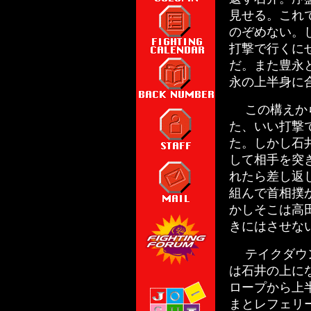
見せる。これ
のぞめない。
打撃で行くに
だ。また豊永
永の上半身に
この構えから
た、いい打撃
た。しかし石
して相手を突
れたら差し返
組んで首相撲
かしそこは高
きにはさせな
テイクダウン
は石井の上に
ロープから上
まとレフェリ