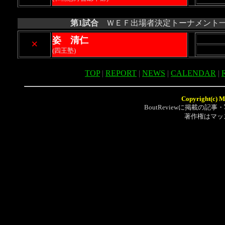
第1試合
ＷＥＦ出場者決定トーナメント一回
姿 清仁
×
(四王塾)
TOP
|
REPORT
|
NEWS
|
CALENDAR
|
Copyright(c) Mu
BoutReviewに掲載の
著作権はマッ