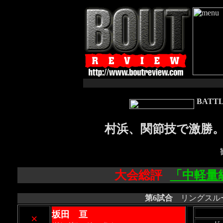
BATTL
村浜、関節技で激勝
大会総評
「中軽量
第6試合
リングスルー
坂田 亘
×