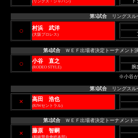
ド
(リングス・ジャパン)
第5試合
リングスルー
村浜 武洋
○
(大阪プロレス)
第4試合
ＷＥＦ出場者決定トーナメント決勝
小谷 直之
○
腕
(RODEO STYLE)
※小谷
第3試合
リングスルー
高田 浩也
×
(RJWセントラル)
第2試合
ＷＥＦ出場者決定トーナメント一回
藤原 智嗣
×
(和術慧舟會総本部)