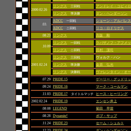
リングス
アンドレイ・コピィロ
三回戦
2000.02.26
リングス
ダン・ヘンダーソン
準決勝
ADCC
ショーン・アルバレス
一回戦
.03.
ADCC
リコ・ロドリゲス
ニ回戦
.08.23
リングス
高阪 剛
リングス
ラバザノフ・アフメッ
一回戦
.10.09
リングス
田村 潔司
ニ回戦
リングス
ヴォルク・ハン
三回戦
2001.02.24
リングス
金原 弘光
準決勝
リングス
ヴァレンタイン・オー
決勝戦
.07.29
PRIDE.15
ゲーリー・グッドリッ
.09.24
PRIDE.16
マーク・コールマン
.11.03
PRIDE.17
ヒース・ヒーリング
タイトルマッチ
2002.02.24
PRIDE.19
エンセン井上
.08.08
LEGEND
菊田 早苗
.08.28
Dynamite!
ボブ・サップ
.11.24
PRIDE.23
セーム・シュルト
.12.23
PRIDE.24
ダン・ヘンダーソン