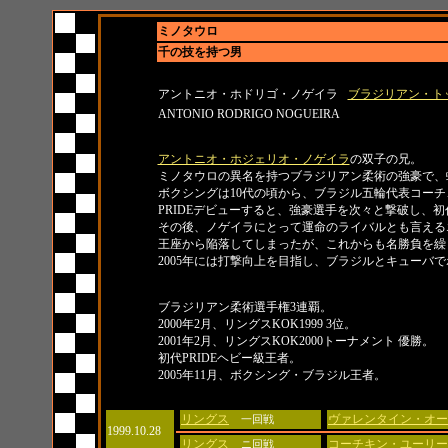
ミノタウロ
千の技を持つ男
名前
所属
アントニオ・ホドリゴ・ノゲイラ
ブラジリアン・ト
ANTONIO RODRIGO NOGUEIRA
紹介
アントニオ・ホジェリオ・ノゲイラ
の双子の兄。
ミノタウロの異名を持つブラジリアン柔術の強豪で、
ボクシングは10代の頃から、ブラジル五輪代表コー
PRIDEデビューすると、強豪選手を次々と撃破し、初
その後、ノゲイラにとって運命のライバルとも言える
王座から陥落してしまったが、これからも名勝負を繰
2005年には打撃向上を目指し、ブラジルとキューバ
タイトル
ブラジリアン柔術選手権3連覇。
2000年2月、リングスKOK1999 3位。
2001年2月、リングスKOK2000トーナメント 優勝。
初代PRIDEヘビー級王者。
2005年11月、ボクシング・ブラジル王者。
日付
大会名
対戦相手
リングス
ヴァレンタイン・オー
一回戦
1999.10.28
リングス
コーチキン・ユーリー
ニ回戦