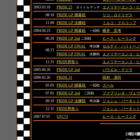
2003.03.16
PRIDE.25
エメリヤーエンコ・ヒ
タイトルマッチ
.08.10
PRIDE GP 開幕戦
リコ・ロドリゲス
.11.09
PRIDE GP 決勝戦
ミルコ・クロコップ
2004.04.25
PRIDE GP 開幕戦
横井 宏考
一回戦
.06.20
PRIDE GP 2nd
ヒース・ヒーリング
二回戦
PRIDE GP FINAL
セルゲイ・ハリトーノ
準決勝
.08.15
PRIDE GP FINAL
エメリヤーエンコ・ヒ
決勝戦
.12.31
PRIDE男祭り
エメリヤーエンコ・ヒ
2005.06.26
PRIDE GP 2nd
パウエル・ナツラ
2006.02.26
PRIDE.31
田村 潔司
.05.05
PRIDE GP 開幕戦
ズール
一回戦
.07.01
PRIDE GP 2nd
ファブリシオ・ヴェウ
二回戦
.09.10
PRIDE GP 決勝戦
ジョシュ・バーネット
準決勝
.12.31
PRIDE男祭り
ジョシュ・バーネット
2007.07.07
UFC73
ヒース・ヒーリング
全成績
全成績
23戦19