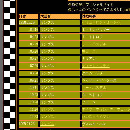
金原弘光オフィシャルサイト
金ちゃんのドンとやってみようGT（日
日付
大会名
対戦相手
1998.03.28
リングス
イリューヒン・ミーシャ
.04.16
リングス
Ｓ・トンハウザー
.04.25
リングス
Ｔ・トドロフ
.05.29
リングス
リー・ハスデル
.06.20
リングス
坂田 亘
.06.27
リングス
キリアン
.07.20
リングス
ディック・フライ
.08.28
リングス
グロム・ザザ
.09.21
リングス
ウィリー・ピータース
.10.11
リングス
リー・ハスデル
.10.23
リングス
Ｄ・ペトコフ
.10.28
リングス
フェーン
.11.20
リングス
デイブ・フォン・デ・フェー
.12.23
リングス
ハンス・ナイマン
1999.01.23
リングス
ヴォルク・ハン