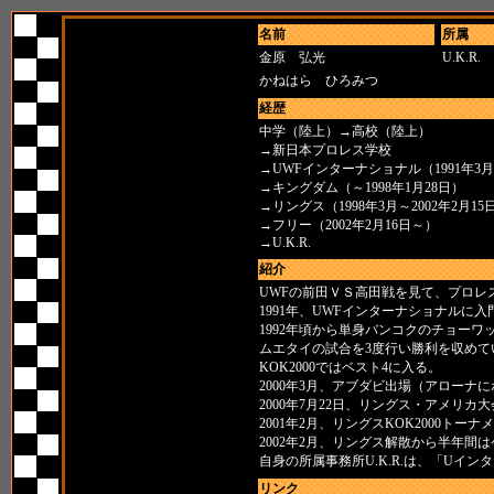
名前
所属
金原 弘光
U.K.R.
かねはら ひろみつ
経歴
中学（陸上）→高校（陸上）
→新日本プロレス学校
→UWFインターナショナル（1991年3月～
→キングダム（～1998年1月28日）
→リングス（1998年3月～2002年2月15
→フリー（2002年2月16日～）
→U.K.R.
紹介
UWFの前田ＶＳ高田戦を見て、プロレ
1991年、UWFインターナショナルに入
1992年頃から単身バンコクのチョーワ
ムエタイの試合を3度行い勝利を収めて
KOK2000ではベスト4に入る。
2000年3月、アブダビ出場（アローナ
2000年7月22日、リングス・アメリ
2001年2月、リングスKOK2000トーナ
2002年2月、リングス解散から半年間
自身の所属事務所U.K.R.は、「Uイ
リンク