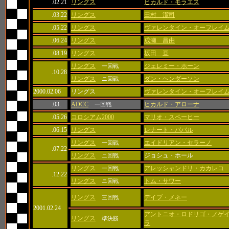
.02.21
リングス
ヒカルド・モラエス
.03.22
リングス
田村 潔司
.05.22
リングス
ヴァレンタイン・オーフレイ
.06.24
リングス
成瀬 昌由
.08.19
リングス
坂田 亘
リングス
ジェレミー・ホーン
一回戦
.10.28
リングス
ダン・ヘンダーソン
ニ回戦
2000.02.06
リングス
ヴァレンタイン・オーフレイ
.03.
ADCC
ヒカルド・アローナ
一回戦
.05.26
コロシアム2000
マリオ・スペーヒー
.06.15
リングス
レナート・ババル
リングス
エイドリアン・セラーノ
一回戦
.07.22
リングス
ジョシュ・ホール
ニ回戦
リングス
アレッシャンドリ・カカレコ
一回戦
.12.22
リングス
トム・サワー
ニ回戦
リングス
デイブ・メネー
三回戦
2001.02.24
アントニオ・ロドリゴ・ノゲ
リングス
準決勝
ラ