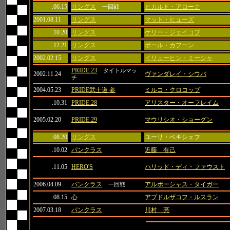
.06.15
リングス
ヒカルド・アローナ
一回戦
2001.08.11
リングス
マット・ヒューズ
.10.20
リングス
ケリー・ジェイコブ
.12.21
リングス
ポール・カフーン
2002.02.15
リングス
イリューヒン・ミーシャ
PRIDE.23
タイトルマッ
2002.11.24
ヴァンダレイ・シウバ
チ
2004.05.23
PRIDE武士道 参
ミルコ・クロコップ
.10.31
PRIDE.28
アリスター・オーフレイム
2005.02.20
PRIDE.29
マウリシオ・ショーグン
.08.20
リングス
ユーリ・ベキシェフ
.10.02
パンクラス
近藤 有己
.11.05
HERO'S
ハリッド・ディ・ファウスト
2006.04.09
パンクラス
アルボーシャス・タイガー
一回戦
.08.15
心
アブドルザコフ・ルスラン
2007.03.18
パンクラス
川村 亮