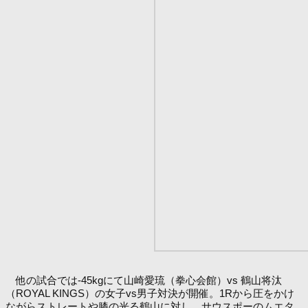
他の試合では-45kgにて山崎愛琉（拳心会館）vs 鶴山将汰
（ROYAL KINGS）の女子vs男子対決が開催。1Rから圧をかけ
ながらストレートや膝の光る鶴山に対し、サウスポーのムエタ