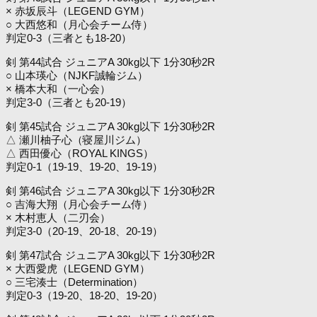
× 赤坂辰斗（LEGEND GYM）
○ 大西悠和（月心会チーム侍）
判定0-3（三者とも18-20）
剣 第44試合 ジュニアA 30kg以下 1分30秒2R
○ 山本瑛心（NJKF誠輪ジム）
× 橋本大和（一心会）
判定3-0（三者とも20-19）
剣 第45試合 ジュニアA 30kg以下 1分30秒2R
△ 瀬川柚子心（寝屋川ジム）
△ 西田優心（ROYAL KINGS）
判定0-1（19-19、19-20、19-19）
剣 第46試合 ジュニアA 30kg以下 1分30秒2R
○ 吉海大翔（月心会チーム侍）
× 木村恵人（二刃会）
判定3-0（20-19、20-18、20-19）
剣 第47試合 ジュニアA 30kg以下 1分30秒2R
× 大西愛虎（LEGEND GYM）
○ 三宅湊士（Determination）
判定0-3（19-20、18-20、19-20）