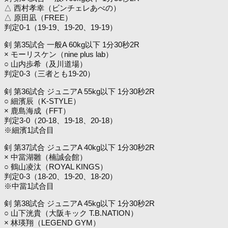
△ 西村孝幸（ビンチェレあべの）
△ 原田凪（FREE）
判定0-1（19-19、19-20、19-19）
剣 第35試合 一般A 60kg以下 1分30秒2R
× モーリスケン（nine plus lab）
○ 山内歩希（及川道場）
判定0-3（三者とも19-20）
剣 第36試合 ジュニアA 55kg以下 1分30秒2R
○ 細濱辰（K-STYLE）
× 鹿島海成（FFT）
判定3-0（20-18、19-18、20-18）
※細濱1試合目
剣 第37試合 ジュニアA 40kg以下 1分30秒2R
× 中當湖雛（楠誠会館）
○ 鶴山凌汰（ROYAL KINGS）
判定0-3（18-20、19-20、18-20）
※中當1試合目
剣 第38試合 ジュニアA 45kg以下 1分30秒2R
○ 山下洸貴（大阪キック T.B.NATION）
× 林瑛翔（LEGEND GYM）