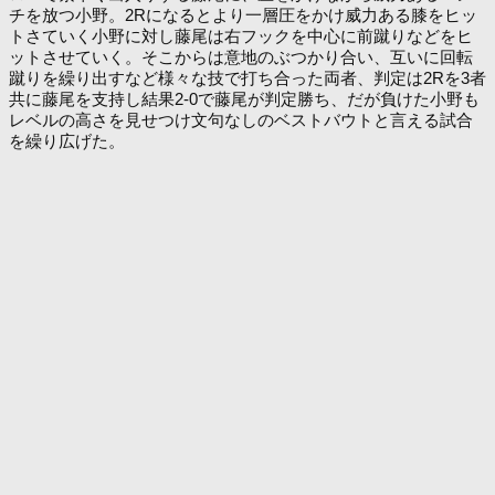
チを放つ小野。2Rになるとより一層圧をかけ威力ある膝をヒッ
トさていく小野に対し藤尾は右フックを中心に前蹴りなどをヒ
ットさせていく。そこからは意地のぶつかり合い、互いに回転
蹴りを繰り出すなど様々な技で打ち合った両者、判定は2Rを3者
共に藤尾を支持し結果2-0で藤尾が判定勝ち、だが負けた小野も
レベルの高さを見せつけ文句なしのベストバウトと言える試合
を繰り広げた。