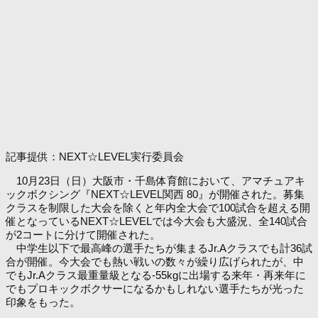
記事提供：NEXT☆LEVEL実行委員会
10月23日（日）大阪市・千島体育館において、アマチュアキ
ックボクシング『NEXT☆LEVEL関西 80』が開催された。募集
クラスを制限した大会を除くと年内全大会で100試合を超える開
催となっているNEXT☆LEVELでは今大会も大盛況、全140試合
が2コートに分けて開催された。
中学生以下で最高峰の選手たちが集まるJr.Aクラスでも計36試
合が開催。今大会でも熱い戦いの数々が繰り広げられたが、中
でもJr.Aクラス最重量級となる-55kgに出場する来年・再来年に
でもプロキックボクサーになるかもしれない選手たちが光った
印象をもった。