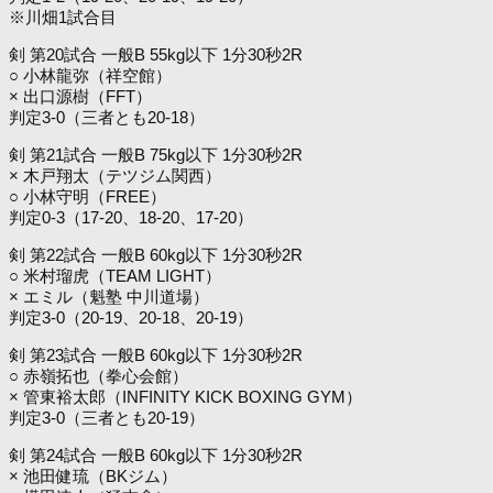
※川畑1試合目
剣 第20試合 一般B 55kg以下 1分30秒2R
○ 小林龍弥（祥空館）
× 出口源樹（FFT）
判定3-0（三者とも20-18）
剣 第21試合 一般B 75kg以下 1分30秒2R
× 木戸翔太（テツジム関西）
○ 小林守明（FREE）
判定0-3（17-20、18-20、17-20）
剣 第22試合 一般B 60kg以下 1分30秒2R
○ 米村瑠虎（TEAM LIGHT）
× エミル（魁塾 中川道場）
判定3-0（20-19、20-18、20-19）
剣 第23試合 一般B 60kg以下 1分30秒2R
○ 赤嶺拓也（拳心会館）
× 管東裕太郎（INFINITY KICK BOXING GYM）
判定3-0（三者とも20-19）
剣 第24試合 一般B 60kg以下 1分30秒2R
× 池田健琉（BKジム）