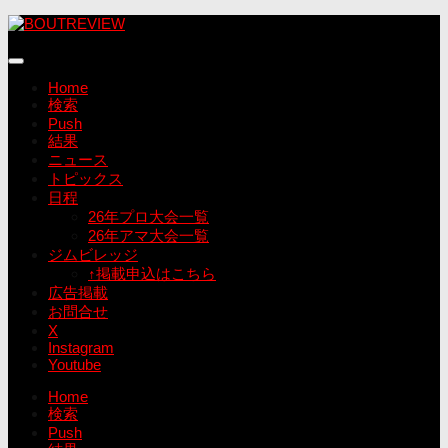
コ
ン
テ
ン
Home
ツ
検索
へ
Push
ス
結果
キ
ニュース
ッ
トピックス
プ
日程
26年プロ大会一覧
26年アマ大会一覧
ジムビレッジ
↑掲載申込はこちら
広告掲載
お問合せ
X
Instagram
Youtube
Home
検索
Push