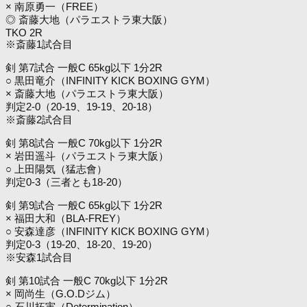
× 南原勇一（FREE）
◎ 斎藤大地（パラエストラ東大阪）
TKO 2R
※斎藤1試合目
剣 第7試合 一般C 65kg以下 1分2R
○ 黒田竜介（INFINITY KICK BOXING GYM）
× 斎藤大地（パラエストラ東大阪）
判定2-0（20-19、19-19、20-18）
※斎藤2試合目
剣 第8試合 一般C 70kg以下 1分2R
× 岩田遥斗（パラエストラ東大阪）
○ 上田陽気（猛志會）
判定0-3（三者とも18-20）
剣 第9試合 一般C 65kg以下 1分2R
× 福田大和（BLA-FREY）
○ 安森達彦（INFINITY KICK BOXING GYM）
判定0-3（19-20、18-20、19-20）
※安森1試合目
剣 第10試合 一般C 70kg以下 1分2R
× 岡尚生（G.O.Dジム）
○ 石川拓実（Determination）