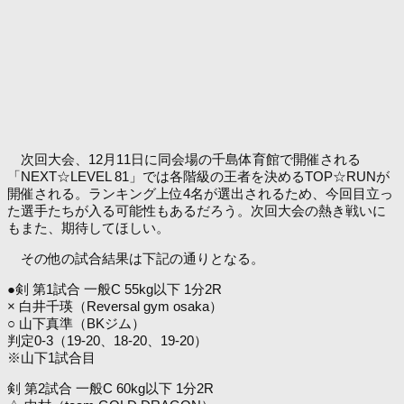
次回大会、12月11日に同会場の千島体育館で開催される
「NEXT☆LEVEL 81」では各階級の王者を決めるTOP☆RUNが
開催される。ランキング上位4名が選出されるため、今回目立っ
た選手たちが入る可能性もあるだろう。次回大会の熱き戦いに
もまた、期待してほしい。
その他の試合結果は下記の通りとなる。
●剣 第1試合 一般C 55kg以下 1分2R
× 白井千瑛（Reversal gym osaka）
○ 山下真準（BKジム）
判定0-3（19-20、18-20、19-20）
※山下1試合目
剣 第2試合 一般C 60kg以下 1分2R