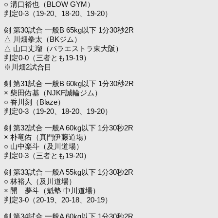
○ 溝口裕也（BLOW GYM）
判定0-3（19-20、18-20、19-20）
剣 第30試合 一般B 65kg以下 1分30秒2R
△ 川畑拳太（BKジム）
△ 山口丈瑠（パラエストラ東大阪）
判定0-0（三者とも19-19）
※川畑2試合目
剣 第31試合 一般B 60kg以下 1分30秒2R
× 柴田佑基（NJKF誠輪ジム）
○ 香川刻（Blaze）
判定0-3（19-20、18-20、19-20）
剣 第32試合 一般A 60kg以下 1分30秒2R
× 朴竜佑（真門伊藤道場）
○ 山中楽斗（及川道場）
判定0-3（三者とも19-20）
剣 第33試合 一般A 55kg以下 1分30秒2R
○ 林裕人（及川道場）
× 開 夢斗（魁塾 中川道場）
判定3-0（20-19、20-18、20-19）
剣 第34試合 一般A 60kg以下 1分30秒2R