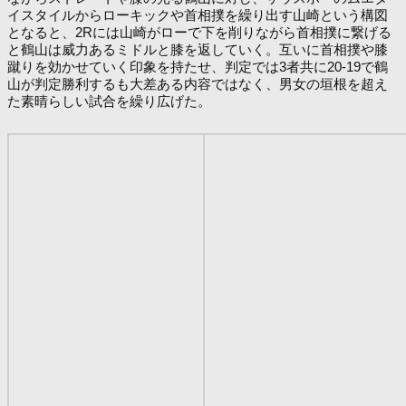
イスタイルからローキックや首相撲を繰り出す山崎という構図
となると、2Rには山崎がローで下を削りながら首相撲に繋げる
と鶴山は威力あるミドルと膝を返していく。互いに首相撲や膝
蹴りを効かせていく印象を持たせ、判定では3者共に20-19で鶴
山が判定勝利するも大差ある内容ではなく、男女の垣根を超え
た素晴らしい試合を繰り広げた。