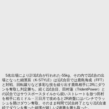
5名出場により計3試合が行われた-55kg、その内で2試合の出
場となった細濱辰（K-STYLE）は1試合目では鹿島海成（FFT）
と対戦、回転蹴りなど多彩な技を繰り出す鹿島相手に2Rにダウ
ンを奪取し判定勝ち。続く2試合目、田村蓮（TridentPower）と
の試合ではサウスポースタイルから鋭いストレートを放つ田村
を相手に右ミドル・三日月で攻めると2R終盤にはパンチでラッ
シュを懸けダウン奪取、そのまま時間で試合終了となり2試合連
続でダウンを奪った細濱が嬉しい2連勝を勝ち取った。