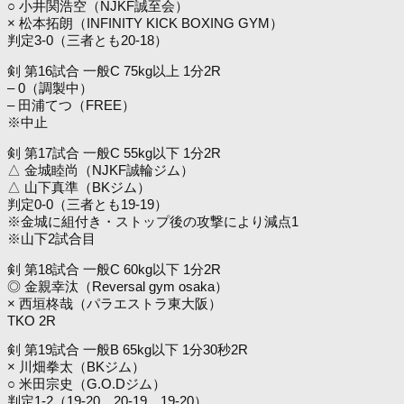
○ 小井関浩空（NJKF誠至会）
× 松本拓朗（INFINITY KICK BOXING GYM）
判定3-0（三者とも20-18）
剣 第16試合 一般C 75kg以上 1分2R
– 0（調製中）
– 田浦てつ（FREE）
※中止
剣 第17試合 一般C 55kg以下 1分2R
△ 金城睦尚（NJKF誠輪ジム）
△ 山下真準（BKジム）
判定0-0（三者とも19-19）
※金城に組付き・ストップ後の攻撃により減点1
※山下2試合目
剣 第18試合 一般C 60kg以下 1分2R
◎ 金親幸汰（Reversal gym osaka）
× 西垣柊哉（パラエストラ東大阪）
TKO 2R
剣 第19試合 一般B 65kg以下 1分30秒2R
× 川畑拳太（BKジム）
○ 米田宗史（G.O.Dジム）
判定1-2（19-20、20-19、19-20）