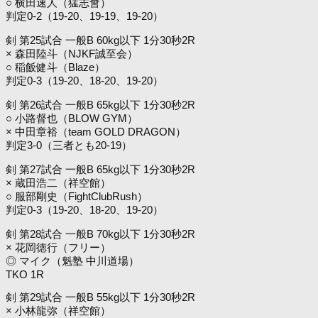
○ 横田速人（猛志會）
判定0-2（19-20、19-19、19-20）
剣 第25試合 一般B 60kg以下 1分30秒2R
× 森田陸斗（NJKF誠至会）
○ 稲飯健斗（Blaze）
判定0-3（19-20、18-20、19-20）
剣 第26試合 一般B 65kg以下 1分30秒2R
○ 小路督也（BLOW GYM）
× 中田章裕（team GOLD DRAGON）
判定3-0（三者とも20-19）
剣 第27試合 一般B 65kg以下 1分30秒2R
× 蔵田浩二（祥空館）
○ 服部剛史（FightClubRush）
判定0-3（19-20、18-20、19-20）
剣 第28試合 一般B 70kg以下 1分30秒2R
× 花岡徳行（フリー）
◎ マイク（魁塾 中川道場）
TKO 1R
剣 第29試合 一般B 55kg以下 1分30秒2R
× 小林龍弥（祥空館）