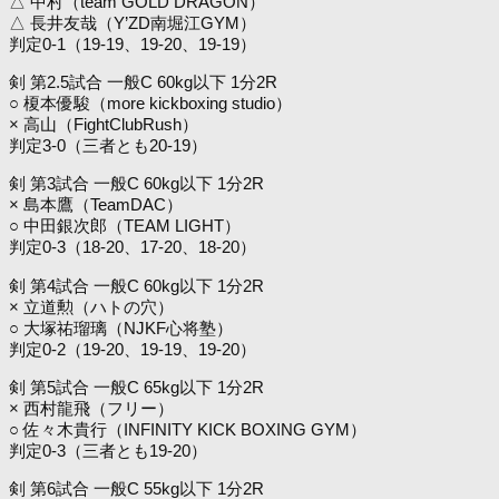
△ 中村（team GOLD DRAGON）
△ 長井友哉（Y’ZD南堀江GYM）
判定0-1（19-19、19-20、19-19）
剣 第2.5試合 一般C 60kg以下 1分2R
○ 榎本優駿（more kickboxing studio）
× 高山（FightClubRush）
判定3-0（三者とも20-19）
剣 第3試合 一般C 60kg以下 1分2R
× 島本鷹（TeamDAC）
○ 中田銀次郎（TEAM LIGHT）
判定0-3（18-20、17-20、18-20）
剣 第4試合 一般C 60kg以下 1分2R
× 立道勲（ハトの穴）
○ 大塚祐瑠璃（NJKF心将塾）
判定0-2（19-20、19-19、19-20）
剣 第5試合 一般C 65kg以下 1分2R
× 西村龍飛（フリー）
○ 佐々木貴行（INFINITY KICK BOXING GYM）
判定0-3（三者とも19-20）
剣 第6試合 一般C 55kg以下 1分2R