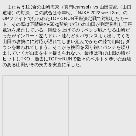
またもう1試合の山崎海來（真門teamsol）vs 山田貴紀（山口
道場）の対決、この試合は今年5月「NJKF 2022 west 3rd」の
OPファイトで行われたTOP☆RUN王座決定戦で対戦したカー
ド、その際は下階級の-50kg契約で行われ山田が判定勝利し王座
戴冠を果たしている。階級を上げてのリベンジ戦となる山崎だ
ったがインロー・左ミドル・膝などをバランスよく出してくる
山田の攻勢にに対応が遅れてしまい組んでからの膝で山崎はダ
ウンを奪われてしまう。そこから挽回を図り鋭いパンチを繰り
出していくが山田を中々捉えられない。最後は再び山田の膝が
ヒットしTKO、過去にTOP☆RUNで数々のベルトを巻いた経験
のある山田がその実力を実直に示した。