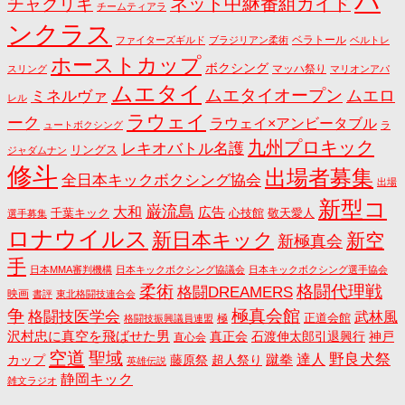
パ
ネット中継番組ガイド
チャクリキ
チームティアラ
ンクラス
ベラトール
ファイターズギルド
ブラジリアン柔術
ベルトレ
ホーストカップ
ボクシング
マッハ祭り
スリング
マリオンアパ
ムエタイ
ムエタイオープン
ミネルヴァ
ムエロ
レル
ラウェイ
ーク
ラウェイ×アンビータブル
ュートボクシング
ラ
九州プロキック
レキオバトル名護
リングス
ジャダムナン
修斗
出場者募集
全日本キックボクシング協会
出場
新型コ
巌流島
大和
広告
千葉キック
心技館
敬天愛人
選手募集
ロナウイルス
新日本キック
新空
新極真会
手
日本MMA審判機構
日本キックボクシング協議会
日本キックボクシング選手協会
格闘代理戦
柔術
格闘DREAMERS
映画
書評
東北格闘技連合会
争
極真会館
格闘技医学会
武林風
正道会館
極
格闘技振興議員連盟
沢村忠に真空を飛ばせた男
真正会
石渡伸太郎引退興行
神戸
直心会
空道
聖域
野良犬祭
蹴拳
達人
カップ
藤原祭
超人祭り
英雄伝説
静岡キック
雑文ラジオ