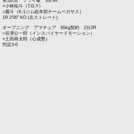
第1試合 フライ級 3分3R
×小林拓斗（T.G.Y）
○麗斗（K-1ジム総本部チームペガサス）
1R 2’00” KO (左ストレート)
オープニング アマチュア 65kg契約 2分2R
○谷津公一郎（インスパイヤードモーション）
×土田柊太郎（心成塾）
判定3-0