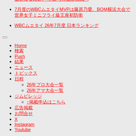
7月度のWBCムエタイMVPは藤原乃愛。BOM横浜大会で
世界女子ミニフライ級王座初防衛
WBCムエタイ 26年7月度 日本ランキング
Home
検索
Push
結果
ニュース
トピックス
日程
26年プロ大会一覧
26年アマ大会一覧
ジムビレッジ
↑掲載申込はこちら
広告掲載
お問合せ
X
Instagram
Youtube