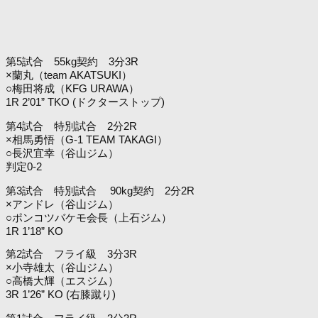
第5試合 55kg契約 3分3R
×蘭丸（team AKATSUKI）
○梅田将成（KFG URAWA）
1R 2’01” TKO (ドクターストップ)
第4試合 特別試合 2分2R
×相馬勇悟（G-1 TEAM TAKAGI）
○長沢宜幸（谷山ジム）
判定0-2
第3試合 特別試合 90kg契約 2分2R
×アンドレ（谷山ジム）
○ポンコツバケモ会長（上石ジム）
1R 1’18” KO
第2試合 フライ級 3分3R
×小寺雄太（谷山ジム）
○高橋大輝（エスジム）
3R 1’26” KO (右膝蹴り)