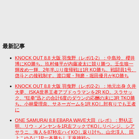
最新記事
KNOCK OUT 8.8 大阪 羽曳野（レポ/1-2）：中島玲、櫻井
博にKO勝ち。玖村修平が内藤凌太に競り勝つ。壬生狼一
輝改め一輝、2年半ぶり復帰戦は1R KO勝ち。戦闘員1号、
啓斗との接戦制す。渡口耀・翔磨・堀田優月がKO勝ち
KNOCK OUT 8.8 大阪 羽曳野（レポ/2-2）：地元出身 久井
大夢、ISKA世界王者アブドゥラマンを2R KO。スラサッ
ク、“狂拳”迅との合計6度のダウンの応酬の末に3R TKO勝
ち。小林愛理奈、サネーガームを1R KOし肘有りでも王者
に
ONE SAMURAI 8.8 EBARA WAVE大田（レポ）：野杁正
明、リウ・メンヤンを1R左フックでKOしリベンジ。シア
サラニ、海人を87秒左ハイKOし返り討ち。山北渓人、田
上こゆるに1R一本勝ちし王座挑戦へ