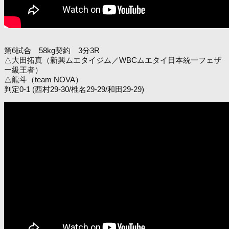
第6試合 58kg契約 3分3R
△大田拓真（新興ムエタイジム／WBCムエタイ日本統一フェザ
ー級王者）
△龍斗（team NOVA）
判定0-1 (西村29-30/椎名29-29/和田29-29)