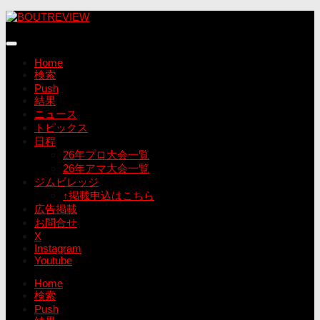
コ
ン
テ
ン
Home
ツ
検索
へ
Push
ス
結果
キ
ニュース
ッ
トピックス
プ
日程
26年プロ大会一覧
26年アマ大会一覧
ジムビレッジ
↑掲載申込はこちら
広告掲載
お問合せ
X
Instagram
Youtube
Home
検索
Push