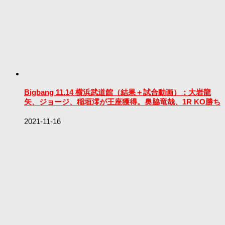
Bigbang 11.14 横浜武道館（結果＋試合動画）：大岩龍
矢、ジョージ、稲垣澪が王座獲得。奥脇竜哉、1R KO勝ち
2021-11-16