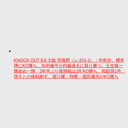
KNOCK OUT 8.8 大阪 羽曳野（レポ/1-2）：中島玲、櫻井
博にKO勝ち。玖村修平が内藤凌太に競り勝つ。壬生狼一
輝改め一輝、2年半ぶり復帰戦は1R KO勝ち。戦闘員1号、
啓斗との接戦制す。渡口耀・翔磨・堀田優月がKO勝ち