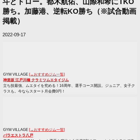
斗とドロー。都木航佑、山際和希にTKO
勝ち。加藤港、逆転KO勝ち（※試合動画
掲載）
2022-09-17
GYM VILLAGE
[→おすすめジム一覧]
神楽坂 江戸川橋 クラミツムエタイジム
立ち技最強、ムエタイを究める！16周年、選手コース開設。ジュニア、女子ク
ラスも。今ならスタート月会費0円！
GYM VILLAGE
[→おすすめジム一覧]
パラエストラ八戸