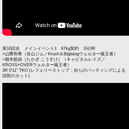
第10試合 メインイベント1 67kg契約 3分3R
×山際和希（谷山ジム／Krush＆Bigbangウェルター級王者）
○都木航佑［たかぎ こうすけ］（キャピタルレイズ／
KROSS×OVERウェルター級王者）
3R 0’11” TKO (レフェリーストップ：自らのバッティングによる
頭部のカット)