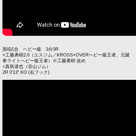
第8試合 ヘビー級 3分3R
×工藤勇樹2.0（エスジム／KROSS×OVERヘビー級王者、元蹴
拳ライトヘビー級王者）※工藤勇樹 改め
○真島達也（谷山ジム）
2R 0’13” KO (右フック)