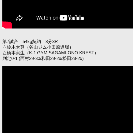
第7試合 54kg契約 3分3R
△鈴木太尊（谷山ジム小田原道場）
△橋本実生（K-1 GYM SAGAMI-ONO KREST）
判定0-1 (西村29-30/和田29-29/松田29-29)