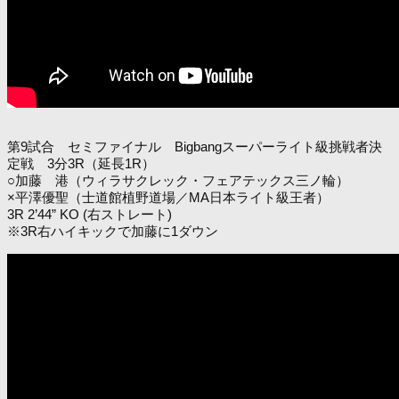
第9試合 セミファイナル Bigbangスーパーライト級挑戦者決
定戦 3分3R（延長1R）
○加藤 港（ウィラサクレック・フェアテックス三ノ輪）
×平澤優聖（士道館植野道場／MA日本ライト級王者）
3R 2’44” KO (右ストレート)
※3R右ハイキックで加藤に1ダウン