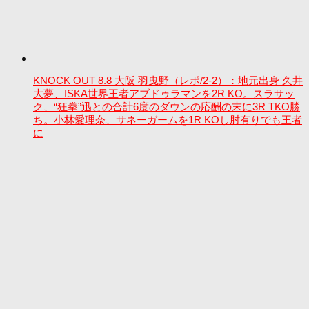
KNOCK OUT 8.8 大阪 羽曳野（レポ/2-2）：地元出身 久井
大夢、ISKA世界王者アブドゥラマンを2R KO。スラサッ
ク、“狂拳”迅との合計6度のダウンの応酬の末に3R TKO勝
ち。小林愛理奈、サネーガームを1R KOし肘有りでも王者
に