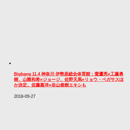
Bigbang 11.4 神奈川 伊勢原総合体育館：愛鷹亮×工藤勇
樹、山際和希×ジョージ、佐野天馬×リョウ・ペガサスほ
か決定。佐藤嘉洋×谷山俊樹エキシも
2018-09-27