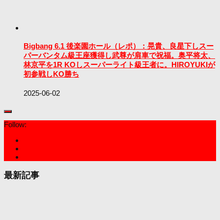
Bigbang 6.1 後楽園ホール（レポ）：晃貴、良星下しスー
パーバンタム級王座獲得し武尊が肩車で祝福。奥平将太、
林京平を1R KOしスーパーライト級王者に。HIROYUKIが
初参戦しKO勝ち
2025-06-02
Follow:
最新記事