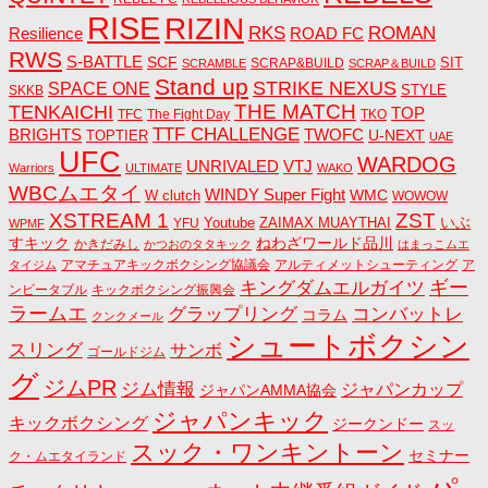
RISE
RIZIN
RKS
ROMAN
ROAD FC
Resilience
RWS
S-BATTLE
SCF
SIT
SCRAP&BUILD
SCRAMBLE
SCRAP＆BUILD
Stand up
STRIKE NEXUS
SPACE ONE
STYLE
SKKB
THE MATCH
TENKAICHI
TOP
TFC
The Fight Day
TKO
TTF CHALLENGE
BRIGHTS
TWOFC
U-NEXT
TOPTIER
UAE
UFC
WARDOG
UNRIVALED
VTJ
Warriors
ULTIMATE
WAKO
WBCムエタイ
WINDY Super Fight
WMC
W clutch
WOWOW
ZST
XSTREAM 1
いぶ
Youtube
ZAIMAX MUAYTHAI
YFU
WPMF
すキック
ねわざワールド品川
かきだみし
かつおのタタキック
はまっこムエ
アマチュアキックボクシング協議会
アルティメットシューティング
ア
タイジム
キングダムエルガイツ
ギー
ンビータブル
キックボクシング振興会
ラームエ
コンバットレ
グラップリング
コラム
クンクメール
シュートボクシン
スリング
サンボ
ゴールドジム
グ
ジムPR
ジム情報
ジャパンカップ
ジャパンAMMA協会
ジャパンキック
キックボクシング
ジークンドー
スッ
スック・ワンキントーン
セミナー
ク・ムエタイランド