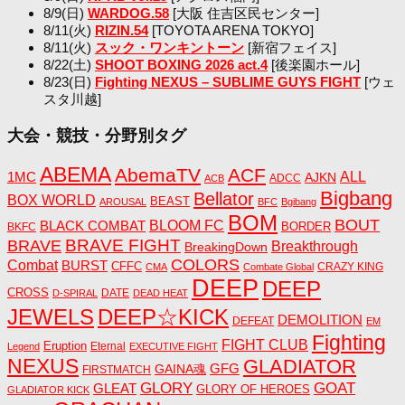
8/9(日)
WARDOG.58
[大阪 住吉区民センター]
8/11(火)
RIZIN.54
[TOYOTA ARENA TOKYO]
8/11(火)
スック・ワンキントーン
[新宿フェイス]
8/22(土)
SHOOT BOXING 2026 act.4
[後楽園ホール]
8/23(日)
Fighting NEXUS – SUBLIME GUYS FIGHT
[ウェ
スタ川越]
大会・競技・分野別タグ
ABEMA
AbemaTV
ACF
1MC
ALL
AJKN
ADCC
ACB
Bigbang
Bellator
BOX WORLD
BEAST
AROUSAL
BFC
Bgibang
BOM
BOUT
BLACK COMBAT
BLOOM FC
BORDER
BKFC
BRAVE FIGHT
BRAVE
Breakthrough
BreakingDown
COLORS
Combat
BURST
CFFC
CRAZY KING
CMA
Combate Global
DEEP
DEEP
CROSS
DATE
D-SPIRAL
DEAD HEAT
JEWELS
DEEP☆KICK
DEMOLITION
DEFEAT
EM
Fighting
FIGHT CLUB
Eruption
Eternal
Legend
EXECUTIVE FIGHT
NEXUS
GLADIATOR
GAINA魂
GFG
FIRSTMATCH
GLORY
GOAT
GLEAT
GLORY OF HEROES
GLADIATOR KICK