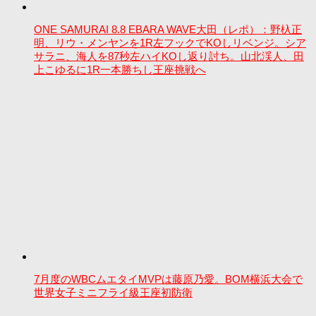
ONE SAMURAI 8.8 EBARA WAVE大田（レポ）：野杁正
明、リウ・メンヤンを1R左フックでKOしリベンジ。シア
サラニ、海人を87秒左ハイKOし返り討ち。山北渓人、田
上こゆるに1R一本勝ちし王座挑戦へ
7月度のWBCムエタイMVPは藤原乃愛。BOM横浜大会で
世界女子ミニフライ級王座初防衛