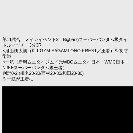
第11試合 メインイベント2 Bigbangスーパーバンタム級タイ
トルマッチ 3分3R
×鬼山桃太朗（K-1 GYM SAGAMI-ONO KREST／王者）※初防
衛戦
○一航（新興ムエタイジム／元WBCムエタイ日本・WMC日本・
NJKFスーパーバンタム級王者）
判定0-2 (椎名29-29/西村29-30/和田29-30)
※一航が王者に