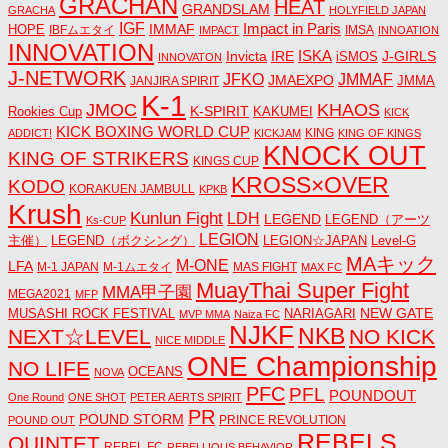
GRACHAN
HEAT
GRANDSLAM
GRACHA
HOLYFIELD JAPAN
IGF
Impact in Paris
IMMAF
HOPE
IBFムエタイ
IMSA
IMPACT
INNOATION
INNOVATION
ISKA
Invicta
IRE
J-GIRLS
iSMOS
INNOVATON
J-NETWORK
JMMAF
JFKO
JMAEXPO
JANJIRA SPIRIT
JMMA
K-1
JMOC
KHAOS
K-SPIRIT
Rookies Cup
KAKUMEI
KICK
KICK BOXING WORLD CUP
KING
ADDICT!
KICKJAM
KING OF KINGS
KNOCK OUT
KING OF STRIKERS
KINGS CUP
KROSS×OVER
KODO
KORAKUEN JAMBULL
KPKB
Krush
Kunlun Fight
LDH
LEGEND
LEGEND（アーツ
Ks-CUP
LEGION
主催）
LEGEND（ボクシング）
LEGION☆JAPAN
Level-G
MAキック
M-ONE
LFA
M-1 JAPAN
M-1ムエタイ
MAS FIGHT
MAX FC
MuayThai Super Fight
MMA甲子園
MEGA2021
MFP
NEW GATE
MUSASHI ROCK FESTIVAL
NARIAGARI
MVP MMA
Naiza FC
NJKF
NKB
NEXT☆LEVEL
NO KICK
NICE MIDDLE
ONE Championship
NO LIFE
OCEANS
NOVA
PFC
PFL
POUNDOUT
One Round
ONE SHOT
PETER AERTS SPIRIT
PR
POUND STORM
PRINCE REVOLUTION
POUND OUT
REBELS
QUINTET
REBEL FC
REBELLIOUS BEHAVIOR