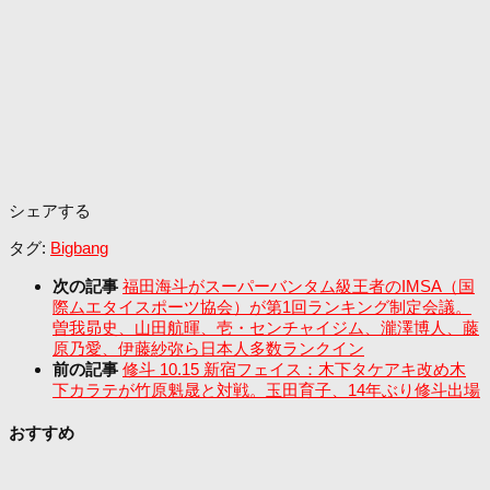
シェアする
タグ:
Bigbang
次の記事
福田海斗がスーパーバンタム級王者のIMSA（国
際ムエタイスポーツ協会）が第1回ランキング制定会議。
曽我昴史、山田航暉、壱・センチャイジム、瀧澤博人、藤
原乃愛、伊藤紗弥ら日本人多数ランクイン
前の記事
修斗 10.15 新宿フェイス：木下タケアキ改め木
下カラテが竹原魁晟と対戦。玉田育子、14年ぶり修斗出場
おすすめ