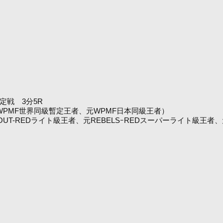
定戦 3分5R
者、元WPMF世界同級暫定王者、元WPMF日本同級王者）
 OUT-REDライト級王者、元REBELSｰREDスーパーライト級王