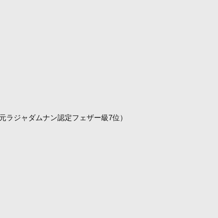
者、元ラジャダムナン認定フェザー級7位）