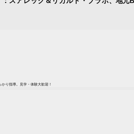
レポ）：スアレック＆リカルド・ブラボ、地元B
っかり指導。見学・体験大歓迎！