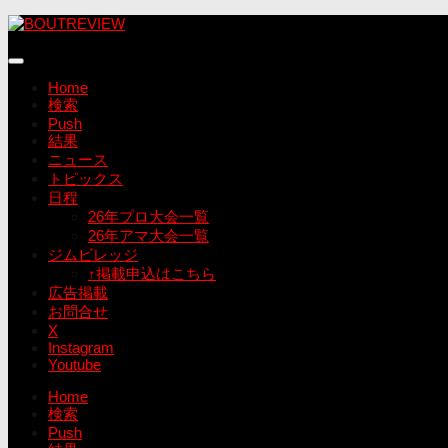
コ
ン
テ
ン
Home
ツ
検索
へ
Push
ス
結果
キ
ニュース
ッ
トピックス
プ
日程
26年プロ大会一覧
26年アマ大会一覧
ジムビレッジ
↑掲載申込はこちら
広告掲載
お問合せ
X
Instagram
Youtube
Home
検索
Push