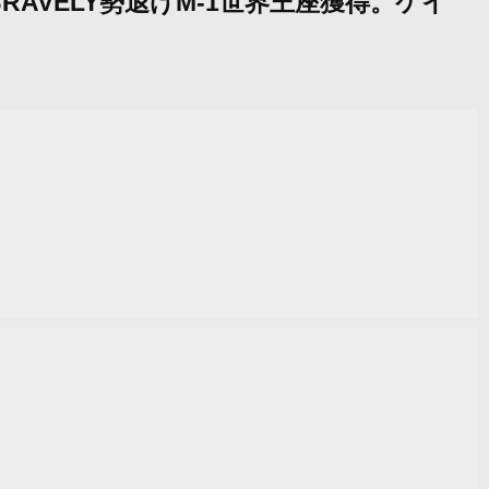
RAVELY勢退けM-1世界王座獲得。ケイ