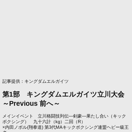
記事提供：キングダムエルガイツ
第1部 キングダムエルガイツ立川大会
～Previous 前へ～
メインイベント 立川格闘技列伝―剣豪―果たし合い（キック
ボクシング） 九十六計（kg）二回（R）
×内田ノボル(翔拳道) 第3代MAキックボクシング連盟ヘビー級王