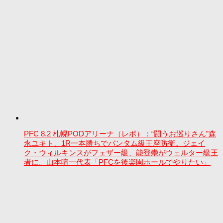
PFC 8.2 札幌PODアリーナ（レポ）：“闘うお巡りさん”森
永ユキト、1R一本勝ちでバンタム級王座防衛。ジェイ
ク・ウィルキンスがフェザー級、能登崇がウェルター級王
者に。山本喧一代表「PFCを後楽園ホールでやりたい」