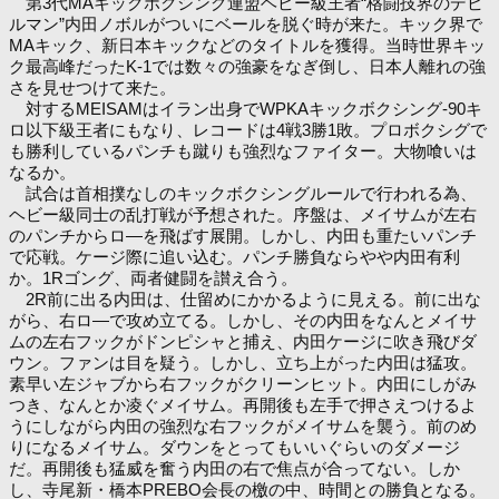
第3代MAキックボクシング連盟ヘビー級王者“格闘技界のデビ
ルマン”内田ノボルがついにベールを脱ぐ時が来た。キック界で
MAキック、新日本キックなどのタイトルを獲得。当時世界キッ
ク最高峰だったK-1では数々の強豪をなぎ倒し、日本人離れの強
さを見せつけて来た。
対するMEISAMはイラン出身でWPKAキックボクシング-90キ
ロ以下級王者にもなり、レコードは4戦3勝1敗。プロボクシグで
も勝利しているパンチも蹴りも強烈なファイター。大物喰いは
なるか。
試合は首相撲なしのキックボクシングルールで行われる為、
ヘビー級同士の乱打戦が予想された。序盤は、メイサムが左右
のパンチからロ―を飛ばす展開。しかし、内田も重たいパンチ
で応戦。ケージ際に追い込む。パンチ勝負ならやや内田有利
か。1Rゴング、両者健闘を讃え合う。
2R前に出る内田は、仕留めにかかるように見える。前に出な
がら、右ロ―で攻め立てる。しかし、その内田をなんとメイサ
ムの左右フックがドンピシャと捕え、内田ケージに吹き飛びダ
ウン。ファンは目を疑う。しかし、立ち上がった内田は猛攻。
素早い左ジャブから右フックがクリーンヒット。内田にしがみ
つき、なんとか凌ぐメイサム。再開後も左手で押さえつけるよ
うにしながら内田の強烈な右フックがメイサムを襲う。前のめ
りになるメイサム。ダウンをとってもいいぐらいのダメージ
だ。再開後も猛威を奮う内田の右で焦点が合ってない。しか
し、寺尾新・橋本PREBO会長の檄の中、時間との勝負となる。