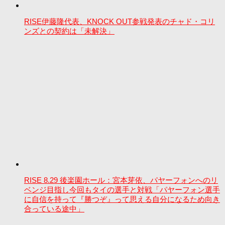
RISE伊藤隆代表、KNOCK OUT参戦発表のチャド・コリ
ンズとの契約は「未解決」
RISE 8.29 後楽園ホール：宮本芽依、パヤーフォンへのリ
ベンジ目指し今回もタイの選手と対戦「パヤーフォン選手
に自信を持って『勝つぞ』って思える自分になるため向き
合っている途中」