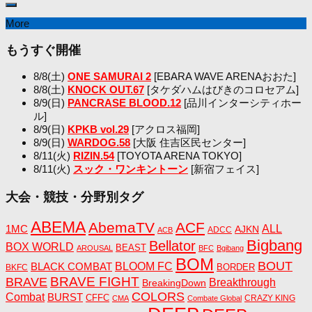
More
もうすぐ開催
8/8(土)
ONE SAMURAI 2
[EBARA WAVE ARENAおおた]
8/8(土)
KNOCK OUT.67
[タケダハムはびきのコロセアム]
8/9(日)
PANCRASE BLOOD.12
[品川インターシティホー
ル]
8/9(日)
KPKB vol.29
[アクロス福岡]
8/9(日)
WARDOG.58
[大阪 住吉区民センター]
8/11(火)
RIZIN.54
[TOYOTA ARENA TOKYO]
8/11(火)
スック・ワンキントーン
[新宿フェイス]
大会・競技・分野別タグ
ABEMA
AbemaTV
ACF
1MC
ALL
AJKN
ADCC
ACB
Bigbang
Bellator
BOX WORLD
BEAST
AROUSAL
BFC
Bgibang
BOM
BOUT
BLACK COMBAT
BLOOM FC
BORDER
BKFC
BRAVE FIGHT
BRAVE
Breakthrough
BreakingDown
COLORS
Combat
BURST
CFFC
CRAZY KING
CMA
Combate Global