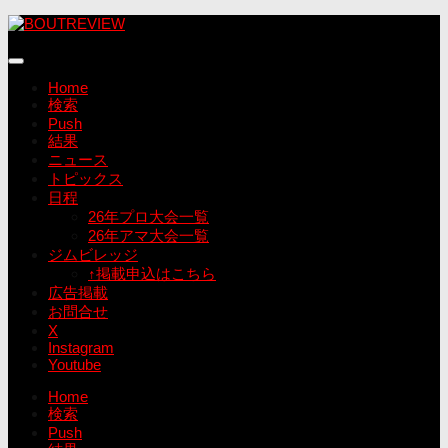
コ
ン
テ
ン
Home
ツ
検索
へ
Push
ス
結果
キ
ニュース
ッ
トピックス
プ
日程
26年プロ大会一覧
26年アマ大会一覧
ジムビレッジ
↑掲載申込はこちら
広告掲載
お問合せ
X
Instagram
Youtube
Home
検索
Push