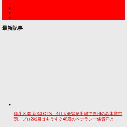
最新記事
修斗 8.30 新潟LOTS：4月大会緊急出場で勝利の鈴木賛市
朗、プロ2戦目はもうすぐ40歳のベテラン一條貴洋と