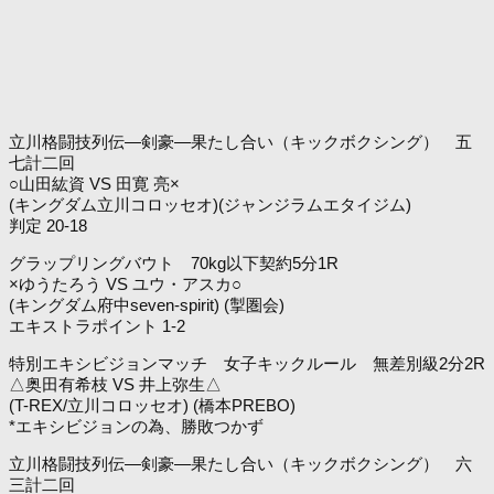
立川格闘技列伝―剣豪―果たし合い（キックボクシング） 五
七計二回
○山田紘資 VS 田寛 亮×
(キングダム立川コロッセオ)(ジャンジラムエタイジム)
判定 20-18
グラップリングバウト 70kg以下契約5分1R
×ゆうたろう VS ユウ・アスカ○
(キングダム府中seven-spirit) (掣圏会)
エキストラポイント 1-2
特別エキシビジョンマッチ 女子キックルール 無差別級2分2R
△奥田有希枝 VS 井上弥生△
(T-REX/立川コロッセオ) (橋本PREBO)
*エキシビジョンの為、勝敗つかず
立川格闘技列伝―剣豪―果たし合い（キックボクシング） 六
三計二回