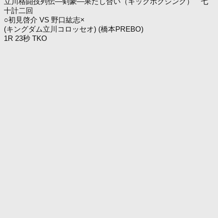
立川格闘技列伝―剣豪―果たし合い（キックボクシング） 七
十計二回
○初見啓介 VS 野口紘志×
(キングダム立川コロッセオ) (橋本PREBO)
1R 23秒 TKO