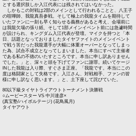
とする選択肢しか入江代表には残されてはいなかった。
しかもこの対戦は2部のメインとして行われることと、八王子
の喧嘩師、我龍真吾参戦。そして極上の我龍タイムを期待して
いたファンに一刻も早く知らせる義務があると考え、会場前に
は我龍欠場の張り紙、そして1部メインイベント前には急遽時間
が設けられ、キングダム入江代表が登壇。マイクを持つと「本
日、話題となっておりましたタイヤファイトのメインイベント
で戦う筈だった我龍選手が大幅に体重オーバーとなってしまっ
た為、試合不成立となってしまいました。本当にすべて主催者
である私の不徳のいたすところです。本当に申し訳ありません
でした。」と、深々と頭を下げてファンに謝罪。続いてケージ
INした我龍は入り際、すぐさま正座。「我龍です。本当にこの
度は格闘家として失格です。入江さん、対戦相手、ファンの皆
様に申し訳なく思います。」と、土下座して詫びていた。
80以下級タイヤトライアウトトーナメント決勝戦
○ムービースター VS 中川達彦×
(真宝塾/ハイボルテージ) (花鳥風月)
タイヤアウト