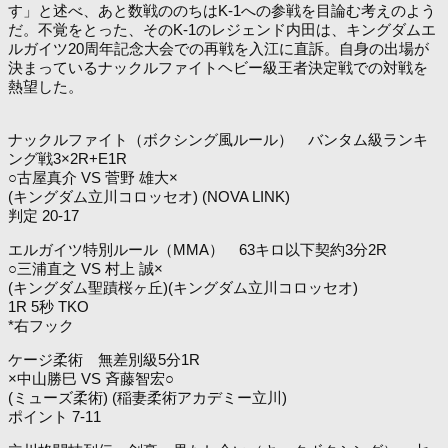
す」と述べ、あと数戦ののちはK-1への参戦を目論む考えのよう
だ。不覚をとった、そのK-1のレジェンド内田は、キングダムエ
ルガイツ20周年記念大会での再戦を入江に直訴。自身の出場が
決まっているナックルファイトヘビー級王者決定戦での対戦を
熱望した。
ナックルファイト（ボクシング風ルール） バンタム級ランキ
ング戦3×2R+E1R
○古屋真介 VS 菅野 雄大×
(キングダム立川コロッセオ) (NOVA LINK)
判定 20-17
エルガイツ特別ルール（MMA） 63キロ以下契約3分2R
○三浦直之 VS 村上 誠×
(キングダム聖蹟桜ヶ丘)(キングダム立川コロッセオ)
1R 5秒 TKO
*右フック
ケージ柔術 無差別級5分1R
×中山勝巳 VS 斉藤智宏○
(ミューズ柔術) (稲妻柔術アカデミー立川)
ポイント 7-11