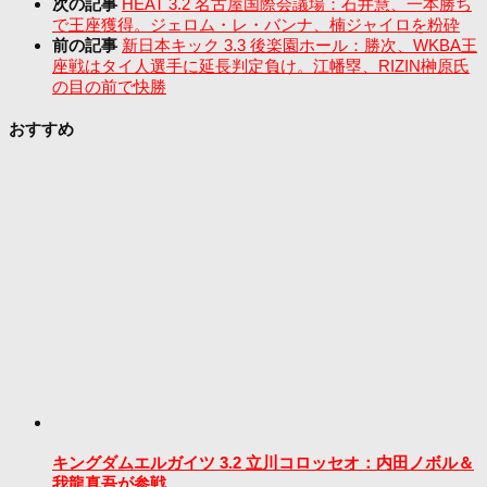
次の記事
HEAT 3.2 名古屋国際会議場：石井慧、一本勝ち
で王座獲得。ジェロム・レ・バンナ、楠ジャイロを粉砕
前の記事
新日本キック 3.3 後楽園ホール：勝次、WKBA王
座戦はタイ人選手に延長判定負け。江幡塁、RIZIN榊原氏
の目の前で快勝
おすすめ
キングダムエルガイツ 3.2 立川コロッセオ：内田ノボル＆
我龍真吾が参戦