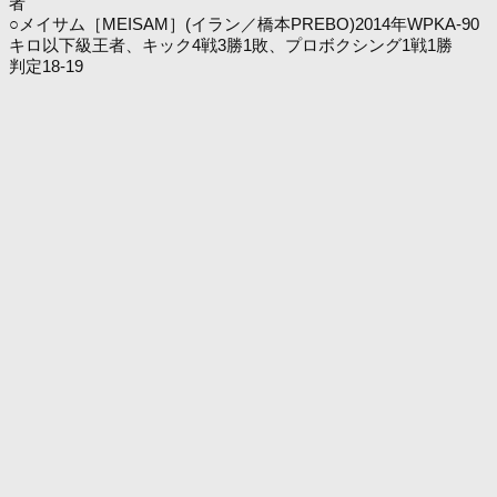
者
○メイサム［MEISAM］(イラン／橋本PREBO)2014年WPKA-90
キロ以下級王者、キック4戦3勝1敗、プロボクシング1戦1勝
判定18-19