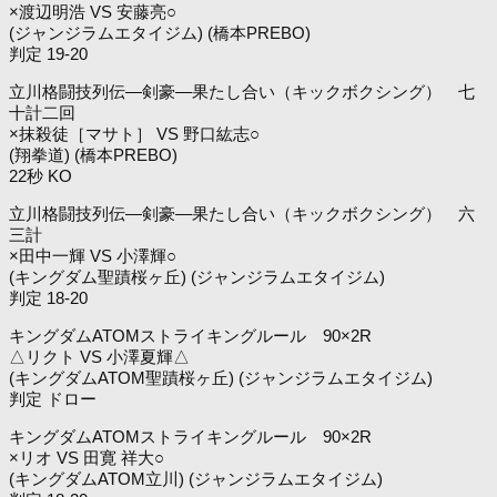
×渡辺明浩 VS 安藤亮○
(ジャンジラムエタイジム) (橋本PREBO)
判定 19-20
立川格闘技列伝―剣豪―果たし合い（キックボクシング） 七
十計二回
×抹殺徒［マサト］ VS 野口紘志○
(翔拳道) (橋本PREBO)
22秒 KO
立川格闘技列伝―剣豪―果たし合い（キックボクシング） 六
三計
×田中一輝 VS 小澤輝○
(キングダム聖蹟桜ヶ丘) (ジャンジラムエタイジム)
判定 18-20
キングダムATOMストライキングルール 90×2R
△リクト VS 小澤夏輝△
(キングダムATOM聖蹟桜ヶ丘) (ジャンジラムエタイジム)
判定 ドロー
キングダムATOMストライキングルール 90×2R
×リオ VS 田寛 祥大○
(キングダムATOM立川) (ジャンジラムエタイジム)