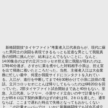
新格闘競技“タイヤファイト”考案者入江代表自らが、現代に蘇
った男同士の決闘を表現できるもっとも近道な男として我龍真
吾の招聘に挑んだが、結末はとんでもないことに。なんと、
14:00集合のはずの立川コロッセオ控え室に我龍が現れたのは、
17時40分過ぎ。さすがに業を煮やした対戦相手小浪は、控え室
を出て帰路に着いたところだった。当然、主催者入江は大会業
務に忙しい最中、何度か我龍サイドにコンタクトを入れてい
る。入江が、進行を中断してまで4分30秒かけて小浪に説得の電
話。立川コロッセオにとんぼ帰りしてもらったのは6時20分を回
っていた。2部タイヤファイト試合開始まであと40分もない。至
急、入江代表、レフリー、小浪サイド立合いの中で計量を行っ
たが85キロ以下契約体重のはずの針は91、2キロを差した。通常
ならば、ここまで遅れた時点で失格となってもおかしくない
上、この計量オ―バ―では、いかに新興格闘技でも試合不成立