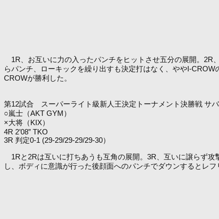
1R、お互いに力の入ったパンチをヒットさせ五分の展開。2R、
らパンチ、ローキックを繰り出すも決定打はなく、ややI-CRO
CROWが勝利した。
第12試合 スーパーライト級新人王決定トーナメント決勝戦 サ
○嵐士（AKT GYM）
×大将（KIX）
4R 2’08” TKO
3R 判定0-1 (29-29/29-29/29-30）
1Rと2Rは互いに打ちあうも互角の展開。3R、互いに譲らず
し、ボディに意識が行った後顔面へのパンチでダウンするとレフ