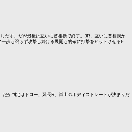
トしだす。だが最後は互いに首相撲で終了。3R、互いに首相撲か
に一歩も譲らず攻撃し続ける展開も的確に打撃をヒットさせるI-
。だが判定はドロー。延長R、嵐士のボディストレートが決まりだ