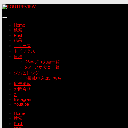
コ
ン
テ
ン
Home
ツ
検索
へ
Push
ス
結果
キ
ニュース
ッ
トピックス
プ
日程
26年プロ大会一覧
26年アマ大会一覧
ジムビレッジ
↑掲載申込はこちら
広告掲載
お問合せ
X
Instagram
Youtube
Home
検索
Push