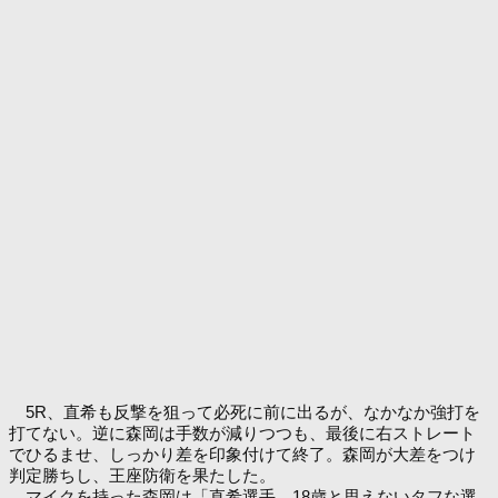
5R、直希も反撃を狙って必死に前に出るが、なかなか強打を
打てない。逆に森岡は手数が減りつつも、最後に右ストレート
でひるませ、しっかり差を印象付けて終了。森岡が大差をつけ
判定勝ちし、王座防衛を果たした。
マイクを持った森岡は「直希選手、18歳と思えないタフな選