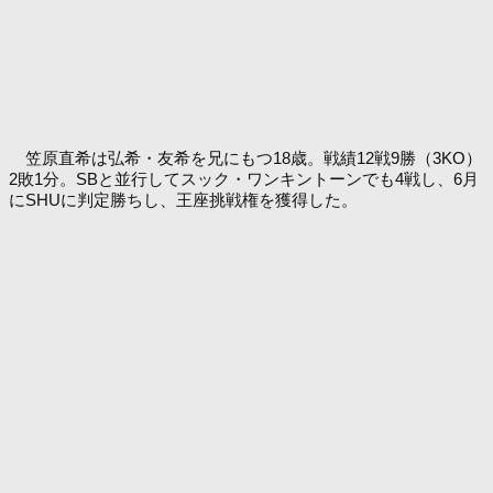
笠原直希は弘希・友希を兄にもつ18歳。戦績12戦9勝（3KO）
2敗1分。SBと並行してスック・ワンキントーンでも4戦し、6月
にSHUに判定勝ちし、王座挑戦権を獲得した。