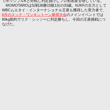
でポッシブルKと対戦し判定負けしプロ初黒星を喫している。
MOMOTAROは52戦36勝15敗1分の33歳。NJKFの主力として
WBCムエタイ・インターナショナル王座も獲得した実力者で、
6月のスック・ワンキントーン新宿大会
のメインイベントでは
60kg契約でリク・シッソーに判定勝ちし、今回の王座挑戦につ
なげた。