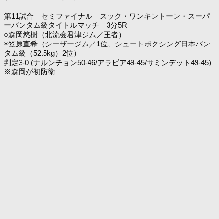
第11試合 セミファイナル スック・ワンキントーン・スーパ
ーバンタム級タイトルマッチ 3分5R
○森岡悠樹（北流会君津ジム／王者）
×笠原直希（シーザージム／1位、シュートボクシング日本バン
タム級（52.5kg）2位）
判定3-0 (ナルンチョン50-46/アラビア49-45/サミンデット49-45)
※森岡が初防衛