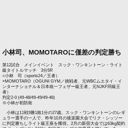
小林司、MOMOTAROに僅差の判定勝ち
第12試合 メインイベント スック・ワンキントーン・ライト
級タイトルマッチ 3分5R
○小林 司（sports24／王者）
×MOMOTARO（OGUNI GYM／挑戦者、元WBCムエタイ・イ
ンターナショナル＆日本統一フェザー級王者、元NJKF同級王
者）
判定2-0 (49-48/49-49/49-48)
※小林が初防衛
小林は11戦9勝1敗1分の27歳。スック・ワンキントーンのレギ
ュラー選手の一人で、昨年10月の後楽園大会でリク・シッソー
に判定勝ちしライト級王座を獲得。2月の新宿大会では63kg契約