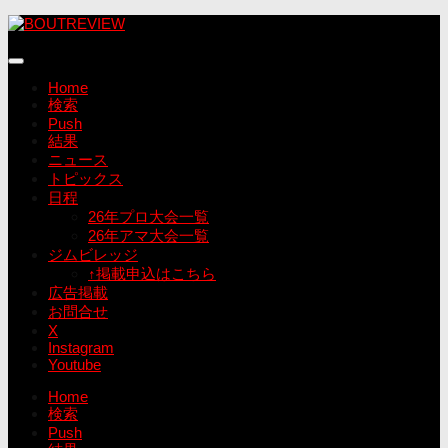
コ
ン
テ
ン
Home
ツ
検索
へ
Push
ス
結果
キ
ニュース
ッ
トピックス
プ
日程
26年プロ大会一覧
26年アマ大会一覧
ジムビレッジ
↑掲載申込はこちら
広告掲載
お問合せ
X
Instagram
Youtube
Home
検索
Push