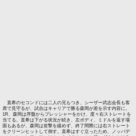
直希のセコンドには二人の兄もつき、シーザー武志会長も客
席で見守るが、試合はキャリアで勝る森岡が差を示す内容に。
1R、森岡は序盤からプレッシャーをかけ、度々右ストレートを
当てる。直希は下がる状況が続き、左ボディ、ミドルを返す場
面もあるが、森岡は攻撃を緩めず、終了間際には右ストレート
をクリーンヒットして倒す。直希はすぐ立ったため、ノッパデ