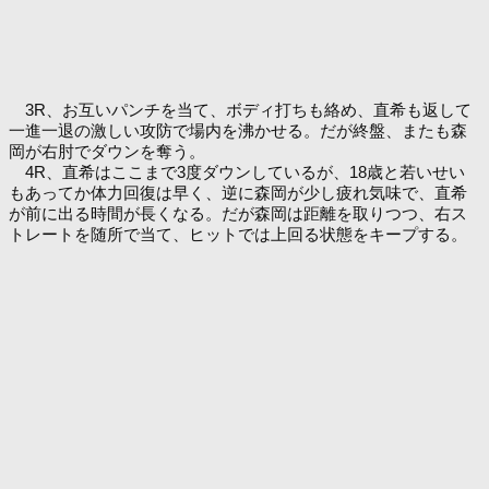
3R、お互いパンチを当て、ボディ打ちも絡め、直希も返して
一進一退の激しい攻防で場内を沸かせる。だが終盤、またも森
岡が右肘でダウンを奪う。
4R、直希はここまで3度ダウンしているが、18歳と若いせい
もあってか体力回復は早く、逆に森岡が少し疲れ気味で、直希
が前に出る時間が長くなる。だが森岡は距離を取りつつ、右ス
トレートを随所で当て、ヒットでは上回る状態をキープする。