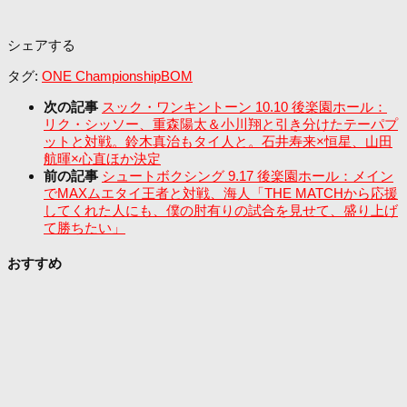
シェアする
タグ:
ONE Championship
BOM
次の記事
スック・ワンキントーン 10.10 後楽園ホール：
リク・シッソー、重森陽太＆小川翔と引き分けたテーパプ
ットと対戦。鈴木真治もタイ人と。石井寿来×恒星、山田
航暉×心直ほか決定
前の記事
シュートボクシング 9.17 後楽園ホール：メイン
でMAXムエタイ王者と対戦、海人「THE MATCHから応援
してくれた人にも、僕の肘有りの試合を見せて、盛り上げ
て勝ちたい」
おすすめ