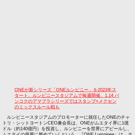
ONEが新シリーズ「ONEルンピニー」を2023年ス
タート。ルンピニースタジアムで毎週開催。1.14 バ
ンコクのアマプラシリーズではスタンプ×メクセン
のミックスルール戦も
ルンピニースタジアムのプロモーターに就任したONEのチャ
トリ・シットヨートンCEO兼会長は、ONEがムエタイ界に1億
ドル（約140億円）を投資し、ルンピニーを世界にアピールし、
ムエタイの発展に努めていくという。『ONE Lumpinee』は、タ