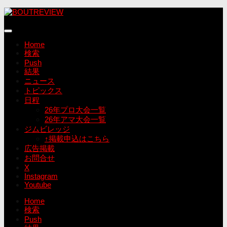
コ
ン
テ
ン
Home
ツ
検索
へ
Push
ス
結果
キ
ニュース
ッ
トピックス
プ
日程
26年プロ大会一覧
26年アマ大会一覧
ジムビレッジ
↑掲載申込はこちら
広告掲載
お問合せ
X
Instagram
Youtube
Home
検索
Push