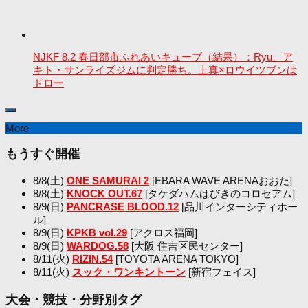
NJKF 8.2 春日部市ふれあいキューブ（結果）：Ryu、ア
キト・サンライズジムに判定勝ち。上真×ロウイツブンは
ドロー
More
もうすぐ開催
8/8(土)
ONE SAMURAI 2
[EBARA WAVE ARENAおおた]
8/8(土)
KNOCK OUT.67
[タケダハムはびきのコロセアム]
8/9(日)
PANCRASE BLOOD.12
[品川インターシティホー
ル]
8/9(日)
KPKB vol.29
[アクロス福岡]
8/9(日)
WARDOG.58
[大阪 住吉区民センター]
8/11(火)
RIZIN.54
[TOYOTA ARENA TOKYO]
8/11(火)
スック・ワンキントーン
[新宿フェイス]
大会・競技・分野別タグ