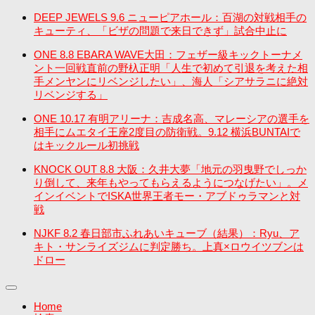
DEEP JEWELS 9.6 ニューピアホール：百湖の対戦相手の
キューティ、「ビザの問題で来日できず」試合中止に
ONE 8.8 EBARA WAVE大田：フェザー級キックトーナメ
ント一回戦直前の野杁正明「人生で初めて引退を考えた相
手メンヤンにリベンジしたい」、海人「シアサラニに絶対
リベンジする」
ONE 10.17 有明アリーナ：吉成名高、マレーシアの選手を
相手にムエタイ王座2度目の防衛戦。9.12 横浜BUNTAIで
はキックルール初挑戦
KNOCK OUT 8.8 大阪：久井大夢「地元の羽曳野でしっか
り倒して、来年もやってもらえるようにつなげたい」。メ
インイベントでISKA世界王者モー・アブドゥラマンと対
戦
NJKF 8.2 春日部市ふれあいキューブ（結果）：Ryu、ア
キト・サンライズジムに判定勝ち。上真×ロウイツブンは
ドロー
Home