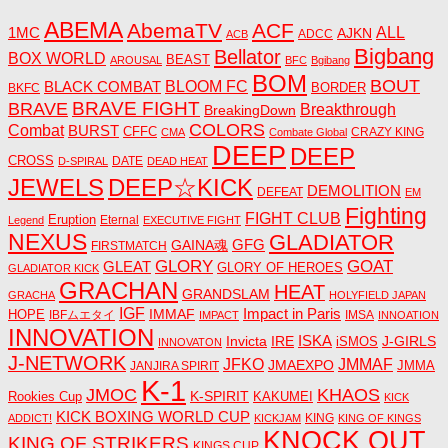
ABEMA
AbemaTV
ACF
1MC
ALL
AJKN
ADCC
ACB
Bigbang
Bellator
BOX WORLD
BEAST
AROUSAL
BFC
Bgibang
BOM
BOUT
BLACK COMBAT
BLOOM FC
BORDER
BKFC
BRAVE FIGHT
BRAVE
Breakthrough
BreakingDown
COLORS
Combat
BURST
CFFC
CRAZY KING
CMA
Combate Global
DEEP
DEEP
CROSS
DATE
D-SPIRAL
DEAD HEAT
JEWELS
DEEP☆KICK
DEMOLITION
DEFEAT
EM
Fighting
FIGHT CLUB
Eruption
Eternal
Legend
EXECUTIVE FIGHT
NEXUS
GLADIATOR
GAINA魂
GFG
FIRSTMATCH
GLORY
GOAT
GLEAT
GLORY OF HEROES
GLADIATOR KICK
GRACHAN
HEAT
GRANDSLAM
GRACHA
HOLYFIELD JAPAN
IGF
Impact in Paris
IMMAF
HOPE
IBFムエタイ
IMSA
IMPACT
INNOATION
INNOVATION
ISKA
Invicta
IRE
J-GIRLS
iSMOS
INNOVATON
J-NETWORK
JMMAF
JFKO
JMAEXPO
JANJIRA SPIRIT
JMMA
K-1
JMOC
KHAOS
K-SPIRIT
Rookies Cup
KAKUMEI
KICK
KICK BOXING WORLD CUP
KING
ADDICT!
KICKJAM
KING OF KINGS
KNOCK OUT
KING OF STRIKERS
KINGS CUP