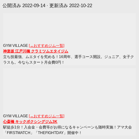
公開済み
2022-09-14
· 更新済み
2022-10-22
GYM VILLAGE
[→おすすめジム一覧]
神楽坂 江戸川橋 クラミツムエタイジム
立ち技最強、ムエタイを究める！16周年、選手コース開設。ジュニア、女子ク
ラスも。今ならスタート月会費0円！
GYM VILLAGE
[→おすすめジム一覧]
心斎橋 キックボクシングジム3K
駅徒歩1分！入会金・会費等がお得になるキャンペーンも随時実施！アマ大会
「FIRSTMATCH」「THEFIGHTDAY」開催中！