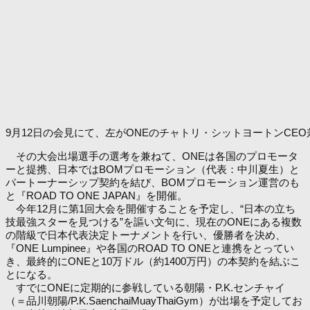
9月12日の会見にて、左がONEのチャトリ・シットヨートンCE
その大会出場選手の選考を兼ねて、ONEは各国のプロモータ
ーと提携、日本ではBOMプロモーション（代表：中川夏生）と
パートーナーシップ契約を結び、BOMプロモーション運営のも
と『ROAD TO ONE JAPAN』を開催。
今年12月に第1回大会を開催することを予定し、“日本の立ち
技最強スターを見つける”を謳い文句に、現在のONEにある複数
の階級で日本代表決定トーナメントを行い、優勝者を決め、
『ONE Lumpinee』や各国のROAD TO ONEと連携をとってい
き、最終的にONEと10万ドル（約1400万円）の本契約を結ぶこ
とになる。
すでにONEに定期的に参戦している朝陽・P.K.センチャイ
（＝品川朝陽/P.K.SaenchaiMuayThaiGym）が出場を予定してお