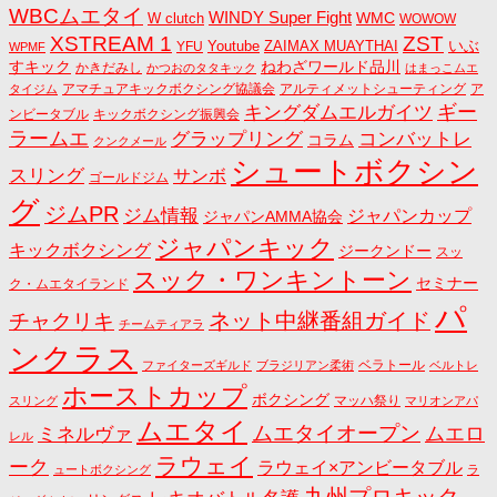
WBCムエタイ
WINDY Super Fight
WMC
W clutch
WOWOW
ZST
XSTREAM 1
いぶ
Youtube
ZAIMAX MUAYTHAI
YFU
WPMF
すキック
ねわざワールド品川
かきだみし
かつおのタタキック
はまっこムエ
アマチュアキックボクシング協議会
アルティメットシューティング
ア
タイジム
キングダムエルガイツ
ギー
ンビータブル
キックボクシング振興会
ラームエ
コンバットレ
グラップリング
コラム
クンクメール
シュートボクシン
スリング
サンボ
ゴールドジム
グ
ジムPR
ジム情報
ジャパンカップ
ジャパンAMMA協会
ジャパンキック
キックボクシング
ジークンドー
スッ
スック・ワンキントーン
セミナー
ク・ムエタイランド
パ
ネット中継番組ガイド
チャクリキ
チームティアラ
ンクラス
ベラトール
ファイターズギルド
ブラジリアン柔術
ベルトレ
ホーストカップ
ボクシング
マッハ祭り
スリング
マリオンアパ
ムエタイ
ムエタイオープン
ミネルヴァ
ムエロ
レル
ラウェイ
ーク
ラウェイ×アンビータブル
ュートボクシング
ラ