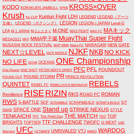
KROSS×OVER
KODO
KORAKUEN JAMBULL
KPKB
Krush
Kunlun Fight
LDH
LEGEND
LEGEND（アーツ
Ks-CUP
LEGION
主催）
LEGEND（ボクシング）
LEGION☆JAPAN
Level-G
MAキック
M-ONE
LFA
M-1 JAPAN
M-1ムエタイ
MAS FIGHT
MAX FC
MuayThai Super Fight
MMA甲子園
MEGA2021
MFP
NEW GATE
MUSASHI ROCK FESTIVAL
NARIAGARI
MVP MMA
Naiza FC
NJKF
NKB
NEXT☆LEVEL
NO KICK
NICE MIDDLE
ONE Championship
NO LIFE
OCEANS
NOVA
PFC
PFL
POUNDOUT
One Round
ONE SHOT
PETER AERTS SPIRIT
PR
POUND STORM
PRINCE REVOLUTION
POUND OUT
REBELS
QUINTET
REBEL FC
REBELLIOUS BEHAVIOR
RISE
RIZIN
RKS
ROMAN
ROAD FC
Resilience
RWS
S-BATTLE
SCF
SIT
SCRAP&BUILD
SCRAMBLE
SCRAP＆BUILD
Stand up
STRIKE NEXUS
SPACE ONE
STYLE
SKKB
THE MATCH
TENKAICHI
TOP
TFC
The Fight Day
TKO
TTF CHALLENGE
BRIGHTS
TWOFC
U-NEXT
TOPTIER
UAE
UFC
WARDOG
UNRIVALED
VTJ
Warriors
ULTIMATE
WAKO