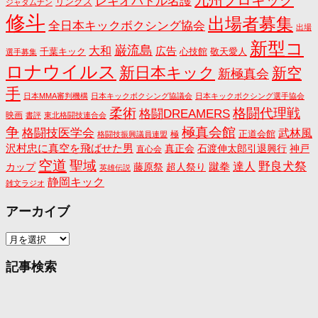
九州プロキック
レキオバトル名護
リングス
ジャダムナン
修斗
出場者募集
全日本キックボクシング協会
出場
新型コ
巌流島
大和
広告
千葉キック
心技館
敬天愛人
選手募集
ロナウイルス
新日本キック
新空
新極真会
手
日本MMA審判機構
日本キックボクシング協議会
日本キックボクシング選手協会
格闘代理戦
柔術
格闘DREAMERS
映画
書評
東北格闘技連合会
争
極真会館
格闘技医学会
武林風
正道会館
極
格闘技振興議員連盟
沢村忠に真空を飛ばせた男
真正会
石渡伸太郎引退興行
神戸
直心会
空道
聖域
野良犬祭
蹴拳
達人
カップ
藤原祭
超人祭り
英雄伝説
静岡キック
雑文ラジオ
アーカイブ
ア
ー
カ
記事検索
イ
ブ