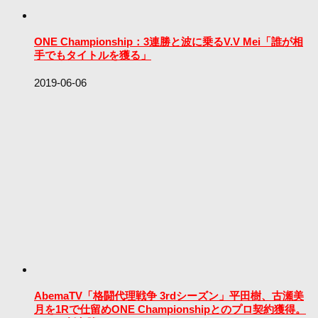
ONE Championship：3連勝と波に乗るV.V Mei「誰が相
手でもタイトルを獲る」
2019-06-06
AbemaTV「格闘代理戦争 3rdシーズン」平田樹、古瀬美
月を1Rで仕留めONE Championshipとのプロ契約獲得。