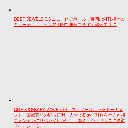
DEEP JEWELS 9.6 ニューピアホール：百湖の対戦相手の
キューティ、「ビザの問題で来日できず」試合中止に
ONE 8.8 EBARA WAVE大田：フェザー級キックトーナメ
ント一回戦直前の野杁正明「人生で初めて引退を考えた相
手メンヤンにリベンジしたい」、海人「シアサラニに絶対
リベンジする」