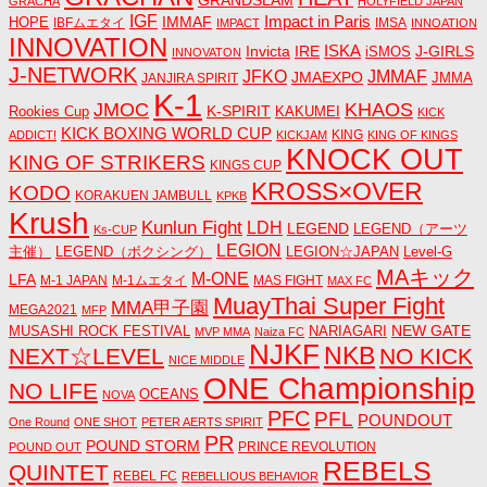
GRACHA
HOLYFIELD JAPAN
IGF
Impact in Paris
IMMAF
HOPE
IBFムエタイ
IMSA
IMPACT
INNOATION
INNOVATION
ISKA
Invicta
IRE
J-GIRLS
iSMOS
INNOVATON
J-NETWORK
JMMAF
JFKO
JMAEXPO
JANJIRA SPIRIT
JMMA
K-1
JMOC
KHAOS
K-SPIRIT
Rookies Cup
KAKUMEI
KICK
KICK BOXING WORLD CUP
KING
ADDICT!
KICKJAM
KING OF KINGS
KNOCK OUT
KING OF STRIKERS
KINGS CUP
KROSS×OVER
KODO
KORAKUEN JAMBULL
KPKB
Krush
Kunlun Fight
LDH
LEGEND
LEGEND（アーツ
Ks-CUP
LEGION
主催）
LEGEND（ボクシング）
LEGION☆JAPAN
Level-G
MAキック
M-ONE
LFA
M-1 JAPAN
M-1ムエタイ
MAS FIGHT
MAX FC
MuayThai Super Fight
MMA甲子園
MEGA2021
MFP
NEW GATE
MUSASHI ROCK FESTIVAL
NARIAGARI
MVP MMA
Naiza FC
NJKF
NKB
NEXT☆LEVEL
NO KICK
NICE MIDDLE
ONE Championship
NO LIFE
OCEANS
NOVA
PFC
PFL
POUNDOUT
One Round
ONE SHOT
PETER AERTS SPIRIT
PR
POUND STORM
PRINCE REVOLUTION
POUND OUT
REBELS
QUINTET
REBEL FC
REBELLIOUS BEHAVIOR