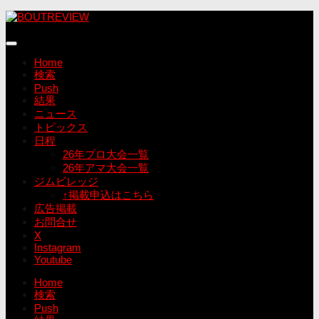
コ
ン
テ
ン
Home
ツ
検索
へ
Push
ス
結果
キ
ニュース
ッ
トピックス
プ
日程
26年プロ大会一覧
26年アマ大会一覧
ジムビレッジ
↑掲載申込はこちら
広告掲載
お問合せ
X
Instagram
Youtube
Home
検索
Push