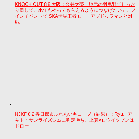
KNOCK OUT 8.8 大阪：久井大夢「地元の羽曳野でしっか
り倒して、来年もやってもらえるようにつなげたい」。メ
インイベントでISKA世界王者モー・アブドゥラマンと対
戦
NJKF 8.2 春日部市ふれあいキューブ（結果）：Ryu、ア
キト・サンライズジムに判定勝ち。上真×ロウイツブンは
ドロー