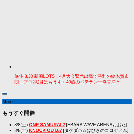
修斗 8.30 新潟LOTS：4月大会緊急出場で勝利の鈴木賛市
朗、プロ2戦目はもうすぐ40歳のベテラン一條貴洋と
More
もうすぐ開催
8/8(土)
ONE SAMURAI 2
[EBARA WAVE ARENAおおた]
8/8(土)
KNOCK OUT.67
[タケダハムはびきのコロセアム]