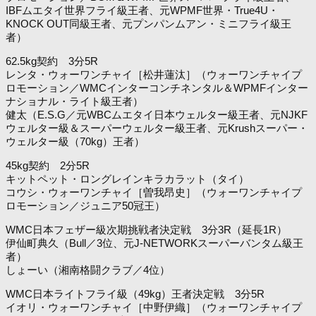
IBFムエタイ世界フライ級王者、元WPMF世界・True4U・
KNOCK OUT同級王者、元プンパンムアン・ミニフライ級王
者）
62.5kg契約 3分5R
レンタ・ウォーワンチャイ［松井蓮汰］（ウォーワンチャイプ
ロモーション／WMCインターコンチネンタル＆WPMFインター
ナショナル・ライト級王者）
健太（E.S.G／元WBCムエタイ日本ウェルター級王者、元NJKF
ウェルター級＆スーパーウェルター級王者、元Krushスーパー・
ウェルター級（70kg）王者）
45kg契約 2分5R
キットペット・ロングレインキラカラット（タイ）
コウシ・ウォーワンチャイ［曽我昂史］（ウォーワンチャイプ
ロモーション／ジュニア50冠王）
WMC日本フェザー級次期挑戦者決定戦 3分3R（延長1R）
伊仙町典久（Bull／3位、元J-NETWORKスーパーバンタム級王
者）
しょーい（湘南格闘クラブ／4位）
WMC日本ライトフライ級（49kg）王者決定戦 3分5R
イオリ・ウォーワンチャイ［中野伊織］（ウォーワンチャイプ