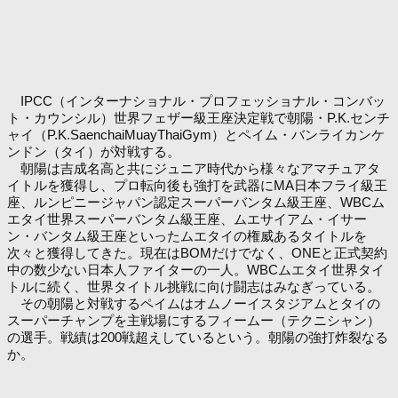
IPCC（インターナショナル・プロフェッショナル・コンバッ
ト・カウンシル）世界フェザー級王座決定戦で朝陽・P.K.センチ
ャイ（P.K.SaenchaiMuayThaiGym）とペイム・バンライカンケ
ンドン（タイ）が対戦する。
朝陽は吉成名高と共にジュニア時代から様々なアマチュアタ
イトルを獲得し、プロ転向後も強打を武器にMA日本フライ級王
座、ルンピニージャパン認定スーパーバンタム級王座、WBCム
エタイ世界スーパーバンタム級王座、ムエサイアム・イサー
ン・バンタム級王座といったムエタイの権威あるタイトルを
次々と獲得してきた。現在はBOMだけでなく、ONEと正式契約
中の数少ない日本人ファイターの一人。WBCムエタイ世界タイ
トルに続く、世界タイトル挑戦に向け闘志はみなぎっている。
その朝陽と対戦するペイムはオムノーイスタジアムとタイの
スーパーチャンプを主戦場にするフィームー（テクニシャン）
の選手。戦績は200戦超えしているという。朝陽の強打炸裂なる
か。