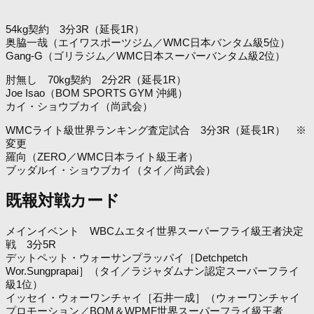
54kg契約 3分3R（延長1R）
奥脇一哉（エイワスポーツジム／WMC日本バンタム級5位）
Gang-G（ゴリラジム／WMC日本スーパーバンタム級2位）
肘無し 70kg契約 2分2R（延長1R）
Joe Isao（BOM SPORTS GYM 沖縄）
カイ・ショウブカイ（尚武会）
WMCライト級世界ランキング査定試合 3分3R（延長1R） ※
変更
羅向（ZERO／WMC日本ライト級王者）
ブッダルイ・ショウブカイ（タイ／尚武会）
既報対戦カード
メインイベント WBCムエタイ世界スーパーフライ級王者決定
戦 3分5R
デットペット・ウォーサンプラッパイ［Detchpetch
Wor.Sungprapai］（タイ／ラジャダムナン認定スーパーフライ
級1位）
イッセイ・ウォーワンチャイ［石井一成］（ウォーワンチャイ
プロモーション／BOM＆WPMF世界スーパーフライ級王者、