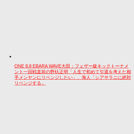
ONE 8.8 EBARA WAVE大田：フェザー級キックトーナメ
ント一回戦直前の野杁正明「人生で初めて引退を考えた相
手メンヤンにリベンジしたい」、海人「シアサラニに絶対
リベンジする」