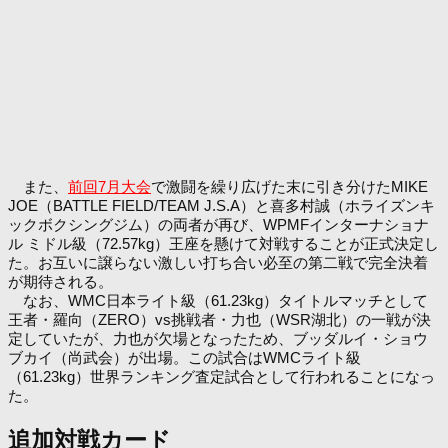
また、
前回7月大会
で激闘を繰り広げた末に引き分けたMIKE
JOE（BATTLE FIELD/TEAM J.S.A）と喜多村誠（ホライズンキ
ックボクシングジム）の両者が再び、WPMFインターナショナ
ル ミドル級（72.57kg）王座を懸けて対戦することが正式決定し
た。お互いに譲らない激しい打ち合い必至の第二戦で完全決着
が期待される。
なお、WMC日本ライト級（61.23kg）タイトルマッチとして
王者・羅向（ZERO）vs挑戦者・力也（WSR湖北）の一戦が決
定していたが、力也が欠場となったため、ブッダルイ・ショウ
ブカイ（尚武会）が出場。この試合はWMCライト級
（61.23kg）世界ランキング査定試合として行われることになっ
た。
追加対戦カード