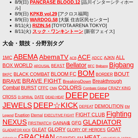
8/9(日)
PANCRASE BLOOD.12
[品川インターシティホー
ル]
8/9(日)
KPKB vol.29
[アクロス福岡]
8/9(日)
WARDOG.58
[大阪 住吉区民センター]
8/11(火)
RIZIN.54
[TOYOTA ARENA TOKYO]
8/11(火)
スック・ワンキントーン
[新宿フェイス]
大会・競技・分野別タグ
ABEMA
AbemaTV
ACF
1MC
ALL
AJKN
ADCC
ACB
Bigbang
Bellator
BOX WORLD
BEAST
AROUSAL
BFC
Bgibang
BOM
BOUT
BLACK COMBAT
BLOOM FC
BORDER
BKFC
BRAVE FIGHT
BRAVE
Breakthrough
BreakingDown
COLORS
Combat
BURST
CFFC
CRAZY KING
CMA
Combate Global
DEEP
DEEP
CROSS
DATE
D-SPIRAL
DEAD HEAT
JEWELS
DEEP☆KICK
DEMOLITION
DEFEAT
EM
Fighting
FIGHT CLUB
Eruption
Eternal
Legend
EXECUTIVE FIGHT
NEXUS
GLADIATOR
GAINA魂
GFG
FIRSTMATCH
GLORY
GOAT
GLEAT
GLORY OF HEROES
GLADIATOR KICK
GRACHAN
HEAT
GRANDSLAM