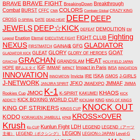
BRAVE FIGHT
BRAVE
Breakthrough
BreakingDown
COLORS
Combat
BURST
CFFC
CRAZY KING
CMA
Combate Global
DEEP
DEEP
CROSS
DATE
D-SPIRAL
DEAD HEAT
JEWELS
DEEP☆KICK
DEMOLITION
DEFEAT
EM
Fighting
FIGHT CLUB
Eruption
Eternal
Legend
EXECUTIVE FIGHT
NEXUS
GLADIATOR
GAINA魂
GFG
FIRSTMATCH
GLORY
GOAT
GLEAT
GLORY OF HEROES
GLADIATOR KICK
GRACHAN
HEAT
GRANDSLAM
GRACHA
HOLYFIELD JAPAN
IGF
Impact in Paris
IMMAF
HOPE
IBFムエタイ
IMSA
IMPACT
INNOATION
INNOVATION
ISKA
Invicta
IRE
J-GIRLS
iSMOS
INNOVATON
J-NETWORK
JMMAF
JFKO
JMAEXPO
JANJIRA SPIRIT
JMMA
K-1
JMOC
KHAOS
K-SPIRIT
Rookies Cup
KAKUMEI
KICK
KICK BOXING WORLD CUP
KING
ADDICT!
KICKJAM
KING OF KINGS
KNOCK OUT
KING OF STRIKERS
KINGS CUP
KROSS×OVER
KODO
KORAKUEN JAMBULL
KPKB
Krush
Kunlun Fight
LDH
LEGEND
LEGEND（アーツ
Ks-CUP
LEGION
主催）
LEGEND（ボクシング）
LEGION☆JAPAN
Level-G