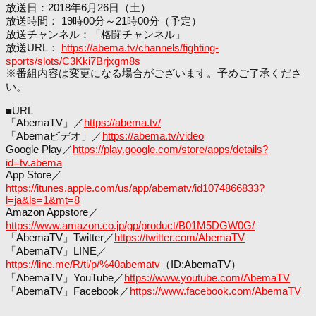
放送日：2018年6月26日（土）
放送時間： 19時00分～21時00分（予定）
放送チャンネル：「格闘チャンネル」
放送URL：
https://abema.tv/channels/fighting-
sports/slots/C3Kki7Brjxgm8s
※番組内容は変更になる場合がございます。予めご了承くださ
い。
■URL
「AbemaTV」／
https://abema.tv/
「Abemaビデオ」／
https://abema.tv/video
Google Play／
https://play.google.com/store/apps/details?
id=tv.abema
App Store／
https://itunes.apple.com/us/app/abematv/id1074866833?
l=ja&ls=1&mt=8
Amazon Appstore／
https://www.amazon.co.jp/gp/product/B01M5DGW0G/
「AbemaTV」Twitter／
https://twitter.com/AbemaTV
「AbemaTV」LINE／
https://line.me/R/ti/p/%40abematv
（ID:AbemaTV）
「AbemaTV」YouTube／
https://www.youtube.com/AbemaTV
「AbemaTV」Facebook／
https://www.facebook.com/AbemaTV