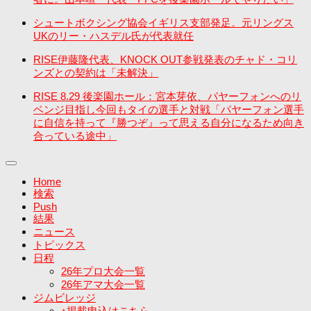
シュートボクシング協会イギリス支部発足。元リングス
UKのリー・ハスデル氏が代表就任
RISE伊藤隆代表、KNOCK OUT参戦発表のチャド・コリ
ンズとの契約は「未解決」
RISE 8.29 後楽園ホール：宮本芽依、パヤーフォンへのリ
ベンジ目指し今回もタイの選手と対戦「パヤーフォン選手
に自信を持って『勝つぞ』って思える自分になるため向き
合っている途中」
Home
検索
Push
結果
ニュース
トピックス
日程
26年プロ大会一覧
26年アマ大会一覧
ジムビレッジ
↑掲載申込はこちら