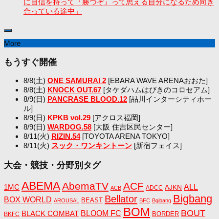
に自信を持って『勝つぞ』って思える自分になるため向き
合っている途中」
More
もうすぐ開催
8/8(土)
ONE SAMURAI 2
[EBARA WAVE ARENAおおた]
8/8(土)
KNOCK OUT.67
[タケダハムはびきのコロセアム]
8/9(日)
PANCRASE BLOOD.12
[品川インターシティホー
ル]
8/9(日)
KPKB vol.29
[アクロス福岡]
8/9(日)
WARDOG.58
[大阪 住吉区民センター]
8/11(火)
RIZIN.54
[TOYOTA ARENA TOKYO]
8/11(火)
スック・ワンキントーン
[新宿フェイス]
大会・競技・分野別タグ
ABEMA
AbemaTV
ACF
1MC
ALL
AJKN
ADCC
ACB
Bigbang
Bellator
BOX WORLD
BEAST
AROUSAL
BFC
Bgibang
BOM
BOUT
BLACK COMBAT
BLOOM FC
BORDER
BKFC