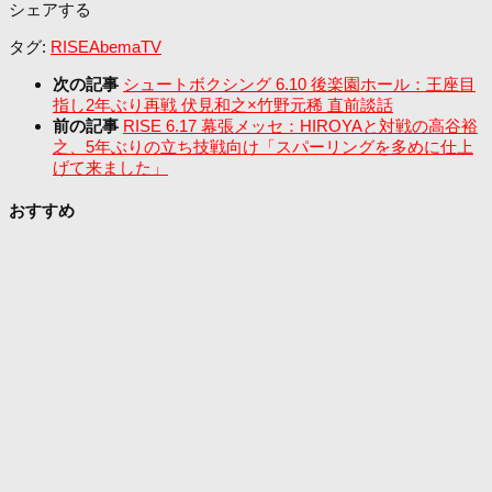
シェアする
タグ:
RISE
AbemaTV
次の記事
シュートボクシング 6.10 後楽園ホール：王座目
指し2年ぶり再戦 伏見和之×竹野元稀 直前談話
前の記事
RISE 6.17 幕張メッセ：HIROYAと対戦の高谷裕
之、5年ぶりの立ち技戦向け「スパーリングを多めに仕上
げて来ました」
おすすめ