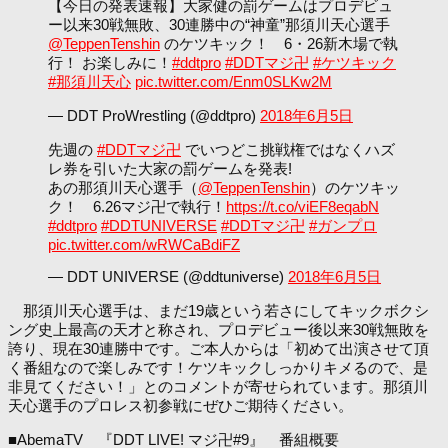
【今日の発表速報】大家健の罰ゲームはプロデビュ
ー以来30戦無敗、30連勝中の“神童”那須川天心選手
@TeppenTenshin
のケツキック！ 6・26新木場で執
行！ お楽しみに！
#ddtpro
#DDTマジ卍
#ケツキック
#那須川天心
pic.twitter.com/Enm0SLKw2M
— DDT ProWrestling (@ddtpro)
2018年6月5日
先週の
#DDTマジ卍
でいつどこ挑戦権ではなくハズ
レ券を引いた大家の罰ゲームを発表!
あの那須川天心選手（
@TeppenTenshin
）のケツキッ
ク！ 6.26マジ卍で執行！
https://t.co/viEF8eqabN
#ddtpro
#DDTUNIVERSE
#DDTマジ卍
#ガンプロ
pic.twitter.com/wRWCaBdiFZ
— DDT UNIVERSE (@ddtuniverse)
2018年6月5日
那須川天心選手は、まだ19歳という若さにしてキックボクシ
ング史上最高の天才と称され、プロデビュー後以来30戦無敗を
誇り、現在30連勝中です。ご本人からは「初めて出演させて頂
く番組なので楽しみです！ケツキックしっかりキメるので、是
非見てください！」とのコメントが寄せられています。那須川
天心選手のプロレス初参戦にぜひご期待ください。
■AbemaTV 『DDT LIVE! マジ卍#9』 番組概要