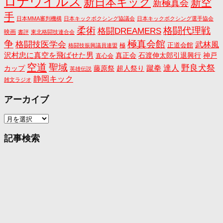
ロナウイルス
新日本キック
新空
新極真会
手
日本MMA審判機構
日本キックボクシング協議会
日本キックボクシング選手協会
格闘代理戦
柔術
格闘DREAMERS
映画
書評
東北格闘技連合会
争
極真会館
格闘技医学会
武林風
正道会館
極
格闘技振興議員連盟
沢村忠に真空を飛ばせた男
真正会
石渡伸太郎引退興行
神戸
直心会
空道
聖域
野良犬祭
蹴拳
達人
カップ
藤原祭
超人祭り
英雄伝説
静岡キック
雑文ラジオ
アーカイブ
ア
ー
カ
記事検索
イ
ブ