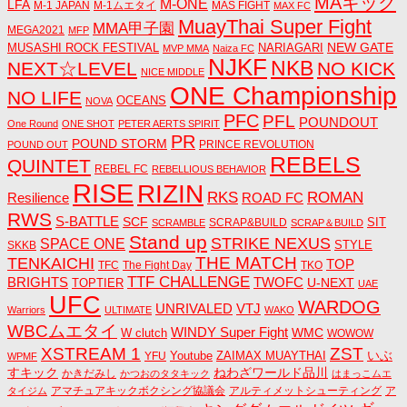
MAキック
M-ONE
LFA
M-1 JAPAN
M-1ムエタイ
MAS FIGHT
MAX FC
MuayThai Super Fight
MMA甲子園
MEGA2021
MFP
NEW GATE
MUSASHI ROCK FESTIVAL
NARIAGARI
MVP MMA
Naiza FC
NJKF
NKB
NEXT☆LEVEL
NO KICK
NICE MIDDLE
ONE Championship
NO LIFE
OCEANS
NOVA
PFC
PFL
POUNDOUT
One Round
ONE SHOT
PETER AERTS SPIRIT
PR
POUND STORM
PRINCE REVOLUTION
POUND OUT
REBELS
QUINTET
REBEL FC
REBELLIOUS BEHAVIOR
RISE
RIZIN
RKS
ROMAN
ROAD FC
Resilience
RWS
S-BATTLE
SCF
SIT
SCRAP&BUILD
SCRAMBLE
SCRAP＆BUILD
Stand up
STRIKE NEXUS
SPACE ONE
STYLE
SKKB
THE MATCH
TENKAICHI
TOP
TFC
The Fight Day
TKO
TTF CHALLENGE
BRIGHTS
TWOFC
U-NEXT
TOPTIER
UAE
UFC
WARDOG
UNRIVALED
VTJ
Warriors
ULTIMATE
WAKO
WBCムエタイ
WINDY Super Fight
WMC
W clutch
WOWOW
ZST
XSTREAM 1
いぶ
Youtube
ZAIMAX MUAYTHAI
YFU
WPMF
すキック
ねわざワールド品川
かきだみし
かつおのタタキック
はまっこムエ
アマチュアキックボクシング協議会
アルティメットシューティング
ア
タイジム