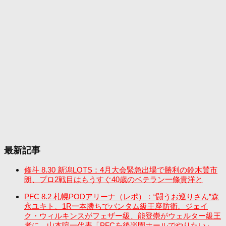
最新記事
修斗 8.30 新潟LOTS：4月大会緊急出場で勝利の鈴木賛市
朗、プロ2戦目はもうすぐ40歳のベテラン一條貴洋と
PFC 8.2 札幌PODアリーナ（レポ）：“闘うお巡りさん”森
永ユキト、1R一本勝ちでバンタム級王座防衛。ジェイ
ク・ウィルキンスがフェザー級、能登崇がウェルター級王
者に。山本喧一代表「PFCを後楽園ホールでやりたい」