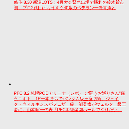
修斗 8.30 新潟LOTS：4月大会緊急出場で勝利の鈴木賛市
朗、プロ2戦目はもうすぐ40歳のベテラン一條貴洋と
PFC 8.2 札幌PODアリーナ（レポ）：“闘うお巡りさん”森
永ユキト、1R一本勝ちでバンタム級王座防衛。ジェイ
ク・ウィルキンスがフェザー級、能登崇がウェルター級王
者に。山本喧一代表「PFCを後楽園ホールでやりたい」