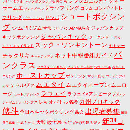
キングダムエルガイツ
ギー
ンビータブル
キックボクシング振興会
ラームエ
コンバットレ
グラップリング
コラム
クンクメール
シュートボクシン
スリング
サンボ
ゴールドジム
グ
ジムPR
ジム情報
ジャパンカップ
ジャパンAMMA協会
ジャパンキック
キックボクシング
ジークンドー
スッ
スック・ワンキントーン
セミナー
ク・ムエタイランド
パ
ネット中継番組ガイド
チャクリキ
チームティアラ
ンクラス
ベラトール
ファイターズギルド
ブラジリアン柔術
ベルトレ
ホーストカップ
ボクシング
マッハ祭り
スリング
マリオンアパ
ムエタイ
ムエタイオープン
ミネルヴァ
ムエロ
レル
ラウェイ
ーク
ラウェイ×アンビータブル
ュートボクシング
ラ
九州プロキック
レキオバトル名護
リングス
ジャダムナン
修斗
出場者募集
全日本キックボクシング協会
出場
新型コ
巌流島
大和
広告
千葉キック
心技館
敬天愛人
選手募集