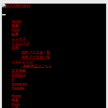
コ
ン
テ
ン
Home
ツ
検索
へ
Push
ス
結果
キ
ニュース
ッ
トピックス
プ
日程
26年プロ大会一覧
26年アマ大会一覧
ジムビレッジ
↑掲載申込はこちら
広告掲載
お問合せ
X
Instagram
Youtube
Home
検索
Push