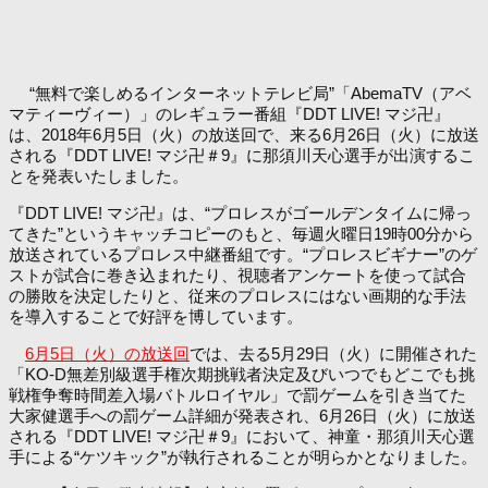
“無料で楽しめるインターネットテレビ局”「AbemaTV（アベ
マティーヴィー）」のレギュラー番組『DDT LIVE! マジ卍』
は、2018年6月5日（火）の放送回で、来る6月26日（火）に放送
される『DDT LIVE! マジ卍＃9』に那須川天心選手が出演するこ
とを発表いたしました。
『DDT LIVE! マジ卍』は、“プロレスがゴールデンタイムに帰っ
てきた”というキャッチコピーのもと、毎週火曜日19時00分から
放送されているプロレス中継番組です。“プロレスビギナー”のゲ
ストが試合に巻き込まれたり、視聴者アンケートを使って試合
の勝敗を決定したりと、従来のプロレスにはない画期的な手法
を導入することで好評を博しています。
6月5日（火）の放送回
では、去る5月29日（火）に開催された
「KO-D無差別級選手権次期挑戦者決定及びいつでもどこでも挑
戦権争奪時間差入場バトルロイヤル」で罰ゲームを引き当てた
大家健選手への罰ゲーム詳細が発表され、6月26日（火）に放送
される『DDT LIVE! マジ卍＃9』において、神童・那須川天心選
手による“ケツキック”が執行されることが明らかとなりました。