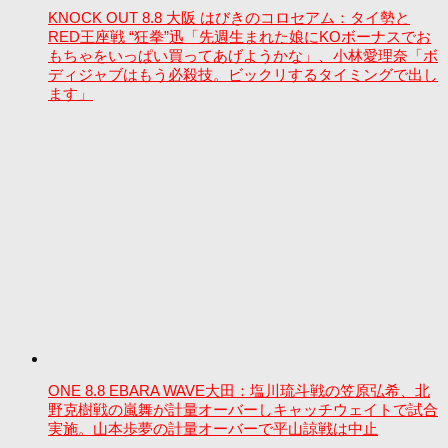
KNOCK OUT 8.8 大阪 はびきのコロセアム：タイ勢と
RED王座戦 “狂拳”迅「先週生まれた娘にKOボーナスでお
もちゃをいっぱい買ってあげようかな」、小林愛理奈「ボ
ディジャブはもう必殺技。ビックリするタイミングで出し
ます」
ONE 8.8 EBARA WAVE大田：塩川琉斗戦の笠原弘希、北
野克樹戦の嵐舞が計量オーバーしキャッチウェイトで試合
実施。山本歩夢の計量オーバーで平山諒戦は中止