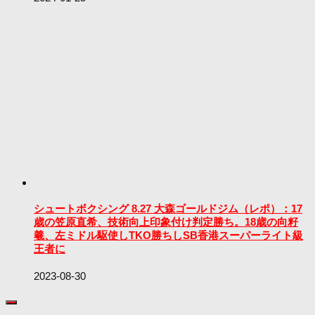
シュートボクシング 8.27 大森ゴールドジム（レポ）：17
歳の笠原直希、技術向上印象付け判定勝ち。18歳の向籽
羲、左ミドル駆使しTKO勝ちしSB香港スーパーライト級
王者に
2023-08-30