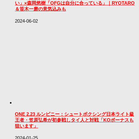
い」×森岡悠樹「OFGは自分に合っている」｜RYOTARO
＆笹木一磨の意気込みも
2024-06-02
ONE 2.23 ルンピニー：シュートボクシング日本ライト級
王者・笠原弘希が初参戦しタイ人と対戦「KOボーナスも
狙います」
2024-01-25