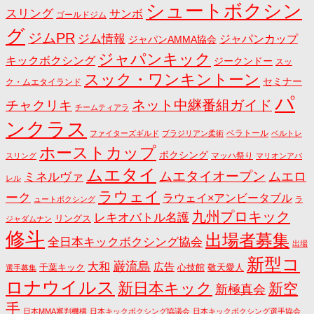
シュートボクシン
スリング
サンボ
ゴールドジム
グ
ジムPR
ジム情報
ジャパンカップ
ジャパンAMMA協会
ジャパンキック
キックボクシング
ジークンドー
スッ
スック・ワンキントーン
セミナー
ク・ムエタイランド
パ
ネット中継番組ガイド
チャクリキ
チームティアラ
ンクラス
ベラトール
ファイターズギルド
ブラジリアン柔術
ベルトレ
ホーストカップ
ボクシング
マッハ祭り
スリング
マリオンアパ
ムエタイ
ムエタイオープン
ミネルヴァ
ムエロ
レル
ラウェイ
ーク
ラウェイ×アンビータブル
ュートボクシング
ラ
九州プロキック
レキオバトル名護
リングス
ジャダムナン
修斗
出場者募集
全日本キックボクシング協会
出場
新型コ
巌流島
大和
広告
千葉キック
心技館
敬天愛人
選手募集
ロナウイルス
新日本キック
新空
新極真会
手
日本MMA審判機構
日本キックボクシング協議会
日本キックボクシング選手協会