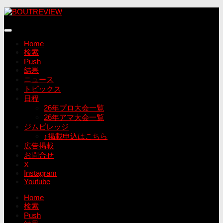
コ
ン
テ
ン
Home
ツ
検索
へ
Push
ス
結果
キ
ニュース
ッ
トピックス
プ
日程
26年プロ大会一覧
26年アマ大会一覧
ジムビレッジ
↑掲載申込はこちら
広告掲載
お問合せ
X
Instagram
Youtube
Home
検索
Push