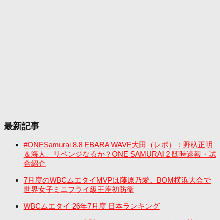
最新記事
#ONESamurai 8.8 EBARA WAVE大田（レポ）：野杁正明
＆海人、リベンジなるか？ONE SAMURAI 2 随時速報・試
合紹介
7月度のWBCムエタイMVPは藤原乃愛。BOM横浜大会で
世界女子ミニフライ級王座初防衛
WBCムエタイ 26年7月度 日本ランキング