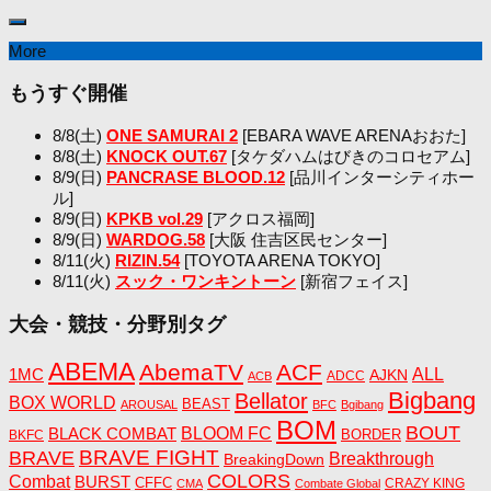
More
もうすぐ開催
8/8(土)
ONE SAMURAI 2
[EBARA WAVE ARENAおおた]
8/8(土)
KNOCK OUT.67
[タケダハムはびきのコロセアム]
8/9(日)
PANCRASE BLOOD.12
[品川インターシティホー
ル]
8/9(日)
KPKB vol.29
[アクロス福岡]
8/9(日)
WARDOG.58
[大阪 住吉区民センター]
8/11(火)
RIZIN.54
[TOYOTA ARENA TOKYO]
8/11(火)
スック・ワンキントーン
[新宿フェイス]
大会・競技・分野別タグ
ABEMA
AbemaTV
ACF
1MC
ALL
AJKN
ADCC
ACB
Bigbang
Bellator
BOX WORLD
BEAST
AROUSAL
BFC
Bgibang
BOM
BOUT
BLACK COMBAT
BLOOM FC
BORDER
BKFC
BRAVE FIGHT
BRAVE
Breakthrough
BreakingDown
COLORS
Combat
BURST
CFFC
CRAZY KING
CMA
Combate Global