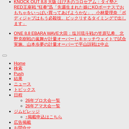
KNOCK OUT 8.8 大阪 はびきのコロセアム：タイ勢と
RED王座戦 “狂拳”迅「先週生まれた娘にKOボーナスでお
もちゃをいっぱい買ってあげようかな」、小林愛理奈「ボ
ディジャブはもう必殺技。ビックリするタイミングで出し
ます」
ONE 8.8 EBARA WAVE大田：塩川琉斗戦の笠原弘希、北
野克樹戦の嵐舞が計量オーバーしキャッチウェイトで試合
実施。山本歩夢の計量オーバーで平山諒戦は中止
Home
検索
Push
結果
ニュース
トピックス
日程
26年プロ大会一覧
26年アマ大会一覧
ジムビレッジ
↑掲載申込はこちら
広告掲載
お問合せ