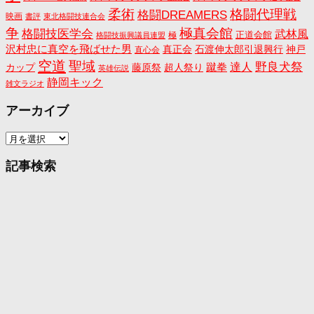
格闘代理戦
柔術
格闘DREAMERS
映画
書評
東北格闘技連合会
争
極真会館
格闘技医学会
武林風
正道会館
極
格闘技振興議員連盟
沢村忠に真空を飛ばせた男
真正会
石渡伸太郎引退興行
神戸
直心会
空道
聖域
野良犬祭
蹴拳
達人
カップ
藤原祭
超人祭り
英雄伝説
静岡キック
雑文ラジオ
アーカイブ
ア
ー
カ
記事検索
イ
ブ