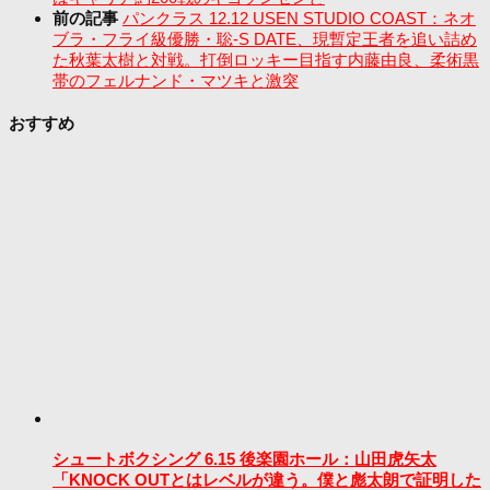
前の記事
パンクラス 12.12 USEN STUDIO COAST：ネオ
ブラ・フライ級優勝・聡-S DATE、現暫定王者を追い詰め
た秋葉太樹と対戦。打倒ロッキー目指す内藤由良、柔術黒
帯のフェルナンド・マツキと激突
おすすめ
シュートボクシング 6.15 後楽園ホール：山田虎矢太
「KNOCK OUTとはレベルが違う。僕と彪太朗で証明した