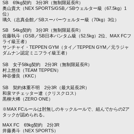
SB 69kg契約 3分3R（無制限延長R）
奥山貴大（NEX SPORTS/GSB／SBウェルター級（67.5kg）1
位）
璃久（志真会館／SBスーパーウェルター級（70kg）3位）
SB 54kg契約 3分3R（無制限延長R）
佐藤執斗（GSB／SB日本バンタム級（52.5kg）2位、MAX FCフ
ライ級王者）
サンチャイ・TEPPEN GYM（タイ／TEPPEN GYM／元ラジャ
ダムナン認定ミニフライ級王者）
SB 女子58kg契約 2分3R（無制限延長R）
村上悠佳（TEAM TEPPEN）
神谷優良（KKC）
SB 契約体重不明 2分3R（最大延長2R）
和泉マチェッター遼（クリスクロス）
黒柳大稀（ZERO ONE）
※MAX FCルールは肘無しのキックルールで、組んでからの2ア
タックが認められる。
MAX FC 69kg契約 2分3R
井藤勇斗（NEX SPORTS）