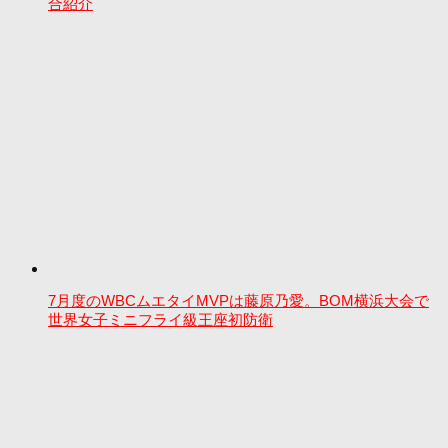
合紹介
7月度のWBCムエタイMVPは藤原乃愛。BOM横浜大会で
世界女子ミニフライ級王座初防衛