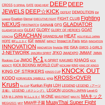
DEEP
DEEP
CROSS
DATE
D-SPIRAL
DEAD HEAT
JEWELS
DEEP☆KICK
DEMOLITION
DEFEAT
EM
Fighting
FIGHT CLUB
Eruption
Eternal
Legend
EXECUTIVE FIGHT
NEXUS
GLADIATOR
GAINA魂
GFG
FIRSTMATCH
GLORY
GOAT
GLEAT
GLORY OF HEROES
GLADIATOR KICK
GRACHAN
HEAT
GRANDSLAM
GRACHA
HOLYFIELD JAPAN
IGF
Impact in Paris
IMMAF
HOPE
IBFムエタイ
IMSA
IMPACT
INNOATION
INNOVATION
ISKA
Invicta
IRE
J-GIRLS
iSMOS
INNOVATON
J-NETWORK
JMMAF
JFKO
JMAEXPO
JANJIRA SPIRIT
JMMA
K-1
JMOC
KHAOS
K-SPIRIT
Rookies Cup
KAKUMEI
KICK
KICK BOXING WORLD CUP
KING
ADDICT!
KICKJAM
KING OF KINGS
KNOCK OUT
KING OF STRIKERS
KINGS CUP
KROSS×OVER
KODO
KORAKUEN JAMBULL
KPKB
Krush
Kunlun Fight
LDH
LEGEND
LEGEND（アーツ
Ks-CUP
LEGION
主催）
LEGEND（ボクシング）
LEGION☆JAPAN
Level-G
MAキック
M-ONE
LFA
M-1 JAPAN
M-1ムエタイ
MAS FIGHT
MAX FC
MuayThai Super Fight
MMA甲子園
MEGA2021
MFP