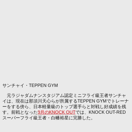
サンチャイ・TEPPEN GYM
元ラジャダムナンスタジアム認定ミニフライ級王者サンチャ
イは、現在は那須川天心らが所属するTEPPEN GYMでトレーナ
ーをする傍ら、日本軽量級のトップ選手らと対戦し好成績を残
す。前戦となった
9月のKNOCK OUT
では、KNOCK OUT-RED
スーパーフライ級王者・白幡裕星に完勝した。