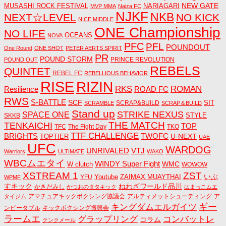
NEW GATE
MUSASHI ROCK FESTIVAL
NARIAGARI
MVP MMA
Naiza FC
NJKF
NKB
NEXT☆LEVEL
NO KICK
NICE MIDDLE
ONE Championship
NO LIFE
OCEANS
NOVA
PFC
PFL
POUNDOUT
One Round
ONE SHOT
PETER AERTS SPIRIT
PR
POUND STORM
PRINCE REVOLUTION
POUND OUT
REBELS
QUINTET
REBEL FC
REBELLIOUS BEHAVIOR
RISE
RIZIN
RKS
ROMAN
ROAD FC
Resilience
RWS
S-BATTLE
SCF
SIT
SCRAP&BUILD
SCRAMBLE
SCRAP＆BUILD
Stand up
STRIKE NEXUS
SPACE ONE
STYLE
SKKB
THE MATCH
TENKAICHI
TOP
TFC
The Fight Day
TKO
TTF CHALLENGE
BRIGHTS
TWOFC
U-NEXT
TOPTIER
UAE
UFC
WARDOG
UNRIVALED
VTJ
Warriors
ULTIMATE
WAKO
WBCムエタイ
WINDY Super Fight
WMC
W clutch
WOWOW
ZST
XSTREAM 1
いぶ
Youtube
ZAIMAX MUAYTHAI
YFU
WPMF
すキック
ねわざワールド品川
かきだみし
かつおのタタキック
はまっこムエ
アマチュアキックボクシング協議会
アルティメットシューティング
ア
タイジム
キングダムエルガイツ
ギー
ンビータブル
キックボクシング振興会
ラームエ
コンバットレ
グラップリング
コラム
クンクメール