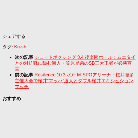
シェアする
タグ:
Krush
次の記事
シュートボクシング 9.4 後楽園ホール：ムエタイ
との対抗戦に臨む海人・笠原兄弟のSB三大王者が必勝宣
言
前の記事
Resilience 10.3 水戸 M-SPOアリーナ：桜井隆多
主催大会で桜井“マッハ”速人とダブル桜井エキシビション
マッチ
おすすめ