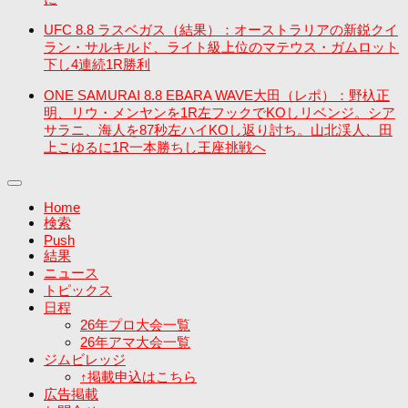
UFC 8.8 ラスベガス（結果）：オーストラリアの新鋭クイ
ラン・サルキルド、ライト級上位のマテウス・ガムロット
下し4連続1R勝利
ONE SAMURAI 8.8 EBARA WAVE大田（レポ）：野杁正
明、リウ・メンヤンを1R左フックでKOしリベンジ。シア
サラニ、海人を87秒左ハイKOし返り討ち。山北渓人、田
上こゆるに1R一本勝ちし王座挑戦へ
Home
検索
Push
結果
ニュース
トピックス
日程
26年プロ大会一覧
26年アマ大会一覧
ジムビレッジ
↑掲載申込はこちら
広告掲載