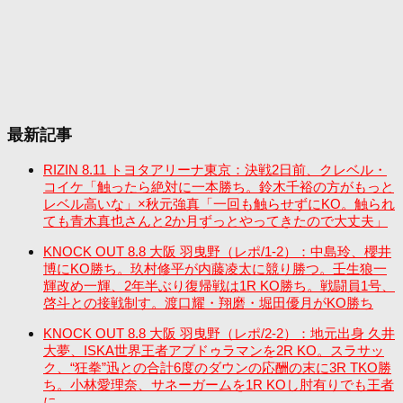
最新記事
RIZIN 8.11 トヨタアリーナ東京：決戦2日前、クレベル・
コイケ「触ったら絶対に一本勝ち。鈴木千裕の方がもっと
レベル高いな」×秋元強真「一回も触らせずにKO。触られ
ても青木真也さんと2か月ずっとやってきたので大丈夫」
KNOCK OUT 8.8 大阪 羽曳野（レポ/1-2）：中島玲、櫻井
博にKO勝ち。玖村修平が内藤凌太に競り勝つ。壬生狼一
輝改め一輝、2年半ぶり復帰戦は1R KO勝ち。戦闘員1号、
啓斗との接戦制す。渡口耀・翔磨・堀田優月がKO勝ち
KNOCK OUT 8.8 大阪 羽曳野（レポ/2-2）：地元出身 久井
大夢、ISKA世界王者アブドゥラマンを2R KO。スラサッ
ク、“狂拳”迅との合計6度のダウンの応酬の末に3R TKO勝
ち。小林愛理奈、サネーガームを1R KOし肘有りでも王者
に