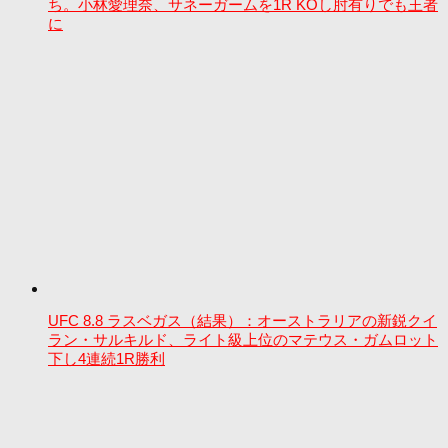
ち。小林愛理奈、サネーガームを1R KOし肘有りでも王者
に
UFC 8.8 ラスベガス（結果）：オーストラリアの新鋭クイ
ラン・サルキルド、ライト級上位のマテウス・ガムロット
下し4連続1R勝利