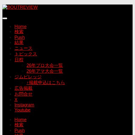
コ
ン
テ
ン
Home
ツ
検索
へ
Push
ス
結果
キ
ニュース
ッ
トピックス
プ
日程
26年プロ大会一覧
26年アマ大会一覧
ジムビレッジ
↑掲載申込はこちら
広告掲載
お問合せ
X
Instagram
Youtube
Home
検索
Push