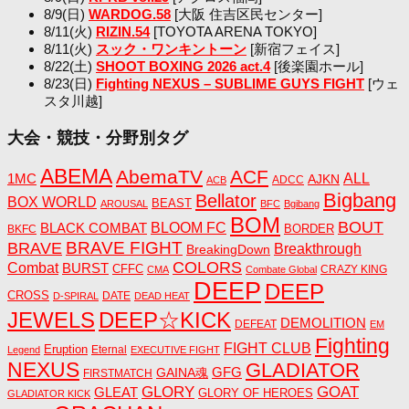
8/9(日)
WARDOG.58
[大阪 住吉区民センター]
8/11(火)
RIZIN.54
[TOYOTA ARENA TOKYO]
8/11(火)
スック・ワンキントーン
[新宿フェイス]
8/22(土)
SHOOT BOXING 2026 act.4
[後楽園ホール]
8/23(日)
Fighting NEXUS – SUBLIME GUYS FIGHT
[ウェ
スタ川越]
大会・競技・分野別タグ
ABEMA
AbemaTV
ACF
1MC
ALL
AJKN
ADCC
ACB
Bigbang
Bellator
BOX WORLD
BEAST
AROUSAL
BFC
Bgibang
BOM
BOUT
BLACK COMBAT
BLOOM FC
BORDER
BKFC
BRAVE FIGHT
BRAVE
Breakthrough
BreakingDown
COLORS
Combat
BURST
CFFC
CRAZY KING
CMA
Combate Global
DEEP
DEEP
CROSS
DATE
D-SPIRAL
DEAD HEAT
JEWELS
DEEP☆KICK
DEMOLITION
DEFEAT
EM
Fighting
FIGHT CLUB
Eruption
Eternal
Legend
EXECUTIVE FIGHT
NEXUS
GLADIATOR
GAINA魂
GFG
FIRSTMATCH
GLORY
GOAT
GLEAT
GLORY OF HEROES
GLADIATOR KICK