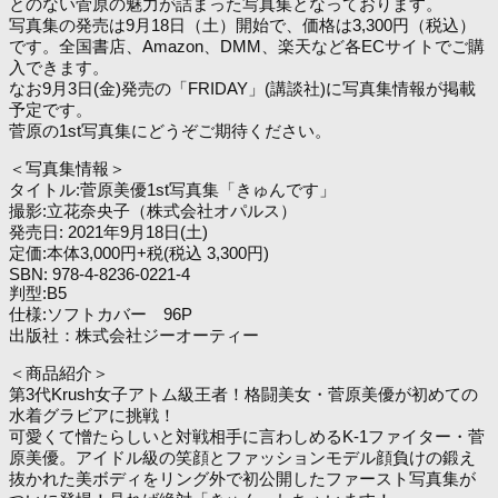
とのない菅原の魅力が詰まった写真集となっております。
写真集の発売は9月18日（土）開始で、価格は3,300円（税込）
です。全国書店、Amazon、DMM、楽天など各ECサイトでご購
入できます。
なお9月3日(金)発売の「FRIDAY」(講談社)に写真集情報が掲載
予定です。
菅原の1st写真集にどうぞご期待ください。
＜写真集情報＞
タイトル:菅原美優1st写真集「きゅんです」
撮影:立花奈央子（株式会社オパルス）
発売日: 2021年9月18日(土)
定価:本体3,000円+税(税込 3,300円)
SBN: 978-4-8236-0221-4
判型:B5
仕様:ソフトカバー 96P
出版社：株式会社ジーオーティー
＜商品紹介＞
第3代Krush女子アトム級王者！格闘美女・菅原美優が初めての
水着グラビアに挑戦！
可愛くて憎たらしいと対戦相手に言わしめるK-1ファイター・菅
原美優。アイドル級の笑顔とファッションモデル顔負けの鍛え
抜かれた美ボディをリング外で初公開したファースト写真集が