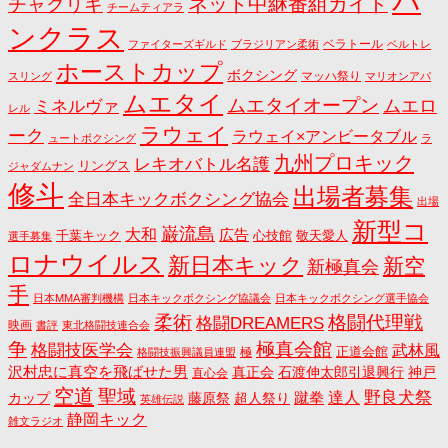
パ
ネット中継番組ガイド
チャクリキ
チームティアラ
ンクラス
ベラトール
ファイターズギルド
ブラジリアン柔術
ベルトレ
ホーストカップ
ボクシング
マッハ祭り
スリング
マリオンアパ
ムエタイ
ムエタイオープン
ミネルヴァ
ムエロ
レル
ラウェイ
ーク
ラウェイ×アンビータブル
ュートボクシング
ラ
九州プロキック
レキオバトル名護
リングス
ジャダムナン
修斗
出場者募集
全日本キックボクシング協会
出場
新型コ
巌流島
大和
広告
千葉キック
心技館
敬天愛人
選手募集
ロナウイルス
新日本キック
新空
新極真会
手
日本MMA審判機構
日本キックボクシング協議会
日本キックボクシング選手協会
格闘代理戦
柔術
格闘DREAMERS
映画
書評
東北格闘技連合会
争
極真会館
格闘技医学会
武林風
正道会館
極
格闘技振興議員連盟
沢村忠に真空を飛ばせた男
真正会
石渡伸太郎引退興行
神戸
直心会
空道
聖域
野良犬祭
蹴拳
達人
カップ
藤原祭
超人祭り
英雄伝説
静岡キック
雑文ラジオ