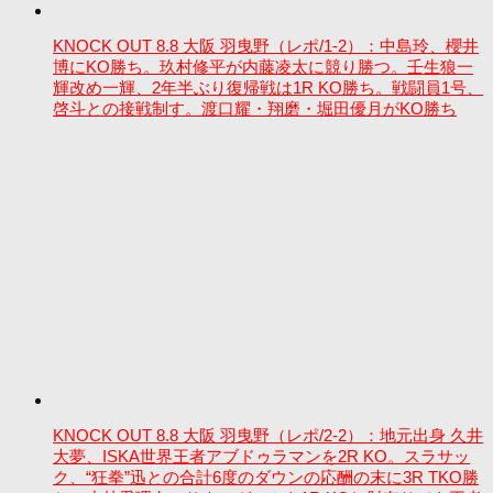
KNOCK OUT 8.8 大阪 羽曳野（レポ/1-2）：中島玲、櫻井
博にKO勝ち。玖村修平が内藤凌太に競り勝つ。壬生狼一
輝改め一輝、2年半ぶり復帰戦は1R KO勝ち。戦闘員1号、
啓斗との接戦制す。渡口耀・翔磨・堀田優月がKO勝ち
KNOCK OUT 8.8 大阪 羽曳野（レポ/2-2）：地元出身 久井
大夢、ISKA世界王者アブドゥラマンを2R KO。スラサッ
ク、“狂拳”迅との合計6度のダウンの応酬の末に3R TKO勝