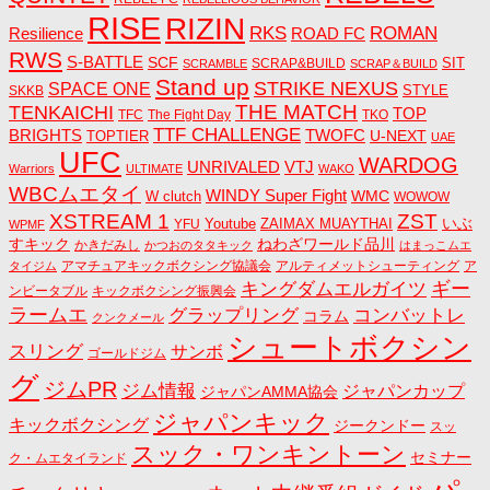
RISE
RIZIN
RKS
ROMAN
ROAD FC
Resilience
RWS
S-BATTLE
SCF
SIT
SCRAP&BUILD
SCRAMBLE
SCRAP＆BUILD
Stand up
STRIKE NEXUS
SPACE ONE
STYLE
SKKB
THE MATCH
TENKAICHI
TOP
TFC
The Fight Day
TKO
TTF CHALLENGE
BRIGHTS
TWOFC
U-NEXT
TOPTIER
UAE
UFC
WARDOG
UNRIVALED
VTJ
Warriors
ULTIMATE
WAKO
WBCムエタイ
WINDY Super Fight
WMC
W clutch
WOWOW
ZST
XSTREAM 1
いぶ
Youtube
ZAIMAX MUAYTHAI
YFU
WPMF
すキック
ねわざワールド品川
かきだみし
かつおのタタキック
はまっこムエ
アマチュアキックボクシング協議会
アルティメットシューティング
ア
タイジム
キングダムエルガイツ
ギー
ンビータブル
キックボクシング振興会
ラームエ
コンバットレ
グラップリング
コラム
クンクメール
シュートボクシン
スリング
サンボ
ゴールドジム
グ
ジムPR
ジム情報
ジャパンカップ
ジャパンAMMA協会
ジャパンキック
キックボクシング
ジークンドー
スッ
スック・ワンキントーン
セミナー
ク・ムエタイランド