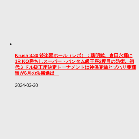
Krush 3.30 後楽園ホール（レポ）：璃明武、倉田永輝に
1R KO勝ちしスーパー・バンタム級王座2度目の防衛。初
代ミドル級王座決定トーナメントは神保克哉とブハリ亜輝
留が6月の決勝進出
2024-03-30