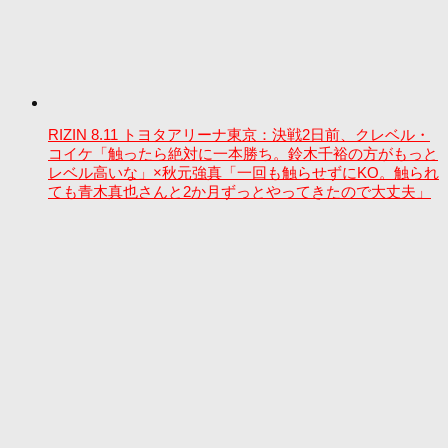
RIZIN 8.11 トヨタアリーナ東京：決戦2日前、クレベル・
コイケ「触ったら絶対に一本勝ち。鈴木千裕の方がもっと
レベル高いな」×秋元強真「一回も触らせずにKO。触られ
ても青木真也さんと2か月ずっとやってきたので大丈夫」