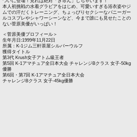
ついに登場！見れば絶対「きゅん」しちゃいます！
本人初挑戦の水着グラビアをはじめ、可愛いすぎる浴衣姿やジ
ムでの汗だくトレーニング、ちょっぴりセクシーなバニーガー
ルコスプレやシャワーシーンなど、今まで誰にも見せたことの
ない菅原美優がいっぱい！
＜菅原美優プロフィール＞
生年月日:1999年11月22日
所属：K-1ジム三軒茶屋シルバーウルフ
獲得タイトル
第3代 Krush女子アトム級王者
第5回 K-1アマチュア全日本大会 チャレンジBクラス 女子-50kg
優勝
第6回・第7回 K-1アマチュア全日本大会
チャレンジBクラス 女子-45kg優勝