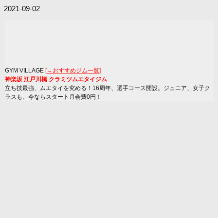
2021-09-02
GYM VILLAGE
[→おすすめジム一覧]
神楽坂 江戸川橋 クラミツムエタイジム
立ち技最強、ムエタイを究める！16周年、選手コース開設。ジュニア、女子ク
ラスも。今ならスタート月会費0円！