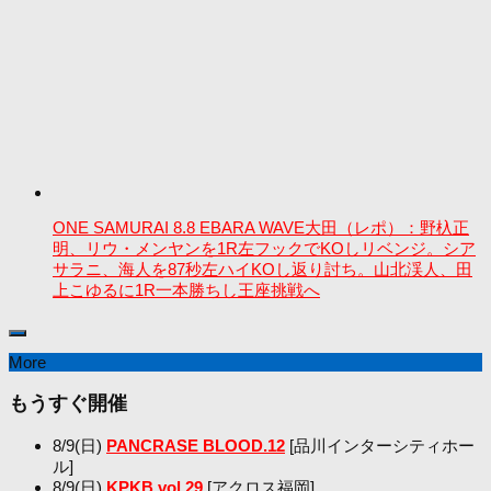
ONE SAMURAI 8.8 EBARA WAVE大田（レポ）：野杁正
明、リウ・メンヤンを1R左フックでKOしリベンジ。シア
サラニ、海人を87秒左ハイKOし返り討ち。山北渓人、田
上こゆるに1R一本勝ちし王座挑戦へ
More
もうすぐ開催
8/9(日)
PANCRASE BLOOD.12
[品川インターシティホー
ル]
8/9(日)
KPKB vol.29
[アクロス福岡]