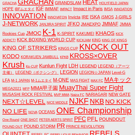
GRACHAN
HEAT
GRANDSLAM
GRACHA
HOLYFIELD JAPAN
IGF
Impact in Paris
IMMAF
HOPE
IBFムエタイ
IMSA
IMPACT
INNOATION
INNOVATION
ISKA
Invicta
IRE
J-GIRLS
iSMOS
INNOVATON
J-NETWORK
JMMAF
JFKO
JMAEXPO
JANJIRA SPIRIT
JMMA
K-1
JMOC
KHAOS
K-SPIRIT
Rookies Cup
KAKUMEI
KICK
KICK BOXING WORLD CUP
KING
ADDICT!
KICKJAM
KING OF KINGS
KNOCK OUT
KING OF STRIKERS
KINGS CUP
KROSS×OVER
KODO
KORAKUEN JAMBULL
KPKB
Krush
Kunlun Fight
LDH
LEGEND
LEGEND（アーツ
Ks-CUP
LEGION
主催）
LEGEND（ボクシング）
LEGION☆JAPAN
Level-G
MAキック
M-ONE
LFA
M-1 JAPAN
M-1ムエタイ
MAS FIGHT
MAX FC
MuayThai Super Fight
MMA甲子園
MEGA2021
MFP
NEW GATE
MUSASHI ROCK FESTIVAL
NARIAGARI
MVP MMA
Naiza FC
NJKF
NKB
NEXT☆LEVEL
NO KICK
NICE MIDDLE
ONE Championship
NO LIFE
OCEANS
NOVA
PFC
PFL
POUNDOUT
One Round
ONE SHOT
PETER AERTS SPIRIT
PR
POUND STORM
PRINCE REVOLUTION
POUND OUT
REBELS
QUINTET
REBEL FC
REBELLIOUS BEHAVIOR