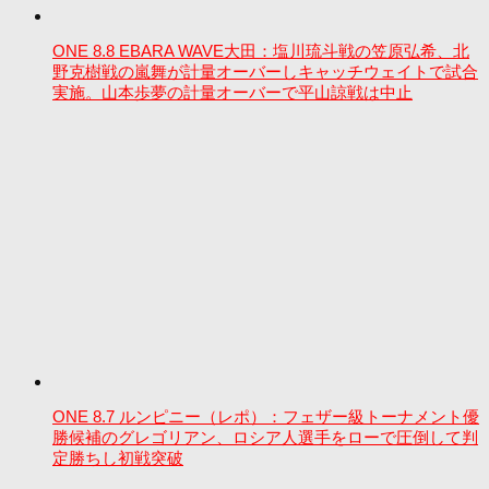
ONE 8.8 EBARA WAVE大田：塩川琉斗戦の笠原弘希、北
野克樹戦の嵐舞が計量オーバーしキャッチウェイトで試合
実施。山本歩夢の計量オーバーで平山諒戦は中止
ONE 8.7 ルンピニー（レポ）：フェザー級トーナメント優
勝候補のグレゴリアン、ロシア人選手をローで圧倒して判
定勝ちし初戦突破