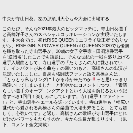
中央が寺山日葵。左の那須川天心も今大会に出場する
このたび、そんな2021年最大のビッグマッチに、寺山日葵選手
と高橋洋子さんのスペシャルコラボレーションが実現いたしま
す。本大会では、初代RISE QUEENミニフライ級王者でありな
がら、RISE GIRLS POWER QUEEN of QUEENS 2020でも優勝
を勝ち取った寺山選手が、20歳の女子空手家・田渕涼香選手
を“逆指名”したことでも話題に。そんな世紀の一戦を盛り上げる
選手入場曲として、寺山選手の「たくさんの人に愛されてい
て、インパクトがある曲を」の願いのもと、高橋さんの出演が
決定いたしました。自身も格闘技ファンと語る高橋さんは、
「とうとう私もリングに上がる時が来たのか
っと思いっきり
勘違いしてしまいました」と和やかにコメントしつつ、「素晴
らしい選手のオープニングアクトという大役を演じるという記
念すべき1回目！楽しみにしています。寺山選手！ファイト～
♪」と、寺山選手へエールを送っています。寺山選手も「幅広い
世代から愛される高橋さんの楽曲で入場出来ること、とても嬉
しく、心強いです」と返し、高橋さんの歌唱が寺山選手にどれ
だけのパワーをもたらすのか、今から注目が集まります。（以
下、コメント全文掲載）