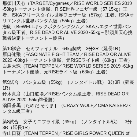
那須川天心（TARGET/Cygames／RISE WORLD SERIES 2019
-58kgトーナメント優勝、RISE世界フェザー級（57.15kg）王
者、ISKAフリースタイル世界フェザー級（57kg）王者、ISKAオ
リエンタル世界バンタム級（55kg）王者）
志朗（BeWELLキックボクシングジム／ISKAムエタイ世界バン
タム級王者、RISE DEAD OR ALIVE 2020 -55kg～那須川天心挑
戦者決定トーナメント～優勝）
第10試合 セミファイナル 64kg契約 3分3R（延長1R）
原口健飛（FASCINATE FIGHT TEAM／RISE DEAD OR ALIVE
2020 -63kgトーナメント優勝、元RISEライト級（63kg）王者）
白鳥大珠（TEAM TEPPEN／RISE WORLD SERIES 2019 -61kg
トーナメント優勝、元RISEライト級（63kg）王者）
第9試合 バンタム級（55kg）（ノンタイトル戦） 3分3R（延長
1R）
鈴木真彦（山口道場／RISEバンタム級王者、RISE DEAD OR
ALIVE 2020 -55kg準優勝）
溜田蒼馬［ためだ そうま］（CRAZY WOLF／CMA KAISERバ
ンタム級王者）
第8試合 女子ミニフライ級（49kg）（ノンタイトル戦） 3分
3R（延長1R）
寺山日葵（TEAM TEPPEN／RISE GIRLS POWER QUEEN of