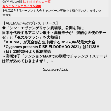
GYM VILLAGE
[→おすすめジム一覧]
センチャイムエタイジム蒲田
3号店25年7月オープン！入会キャンペーン実施中！初心者の方、女性の方、
大歓迎！
【ABEMAからのプレスリリース】
◆「シン・エヴァンゲリオン劇場版」公開を前に
日本を代表するアニソン歌手・高橋洋子が「残酷な天使のテー
ゼ」と「魂のルフラン」を大熱唱！
「ABEMA」が完全独占生中継するRISEの年間最大大会
『Cygames presents RISE ELDORADO 2021』は2月28日
（日）13時20分より配信開始
～高橋洋子「テンションMAXでの歌唱でチャレンジ！ステージ
は私が温めておきますぜ！」～
Sponsored Link