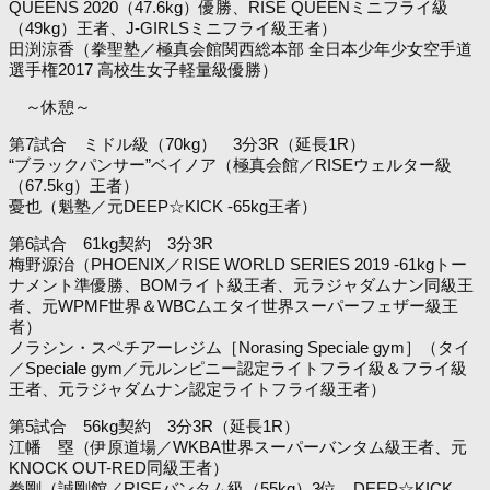
QUEENS 2020（47.6kg）優勝、RISE QUEENミニフライ級
（49kg）王者、J-GIRLSミニフライ級王者）
田渕涼香（拳聖塾／極真会館関西総本部 全日本少年少女空手道
選手権2017 高校生女子軽量級優勝）
～休憩～
第7試合 ミドル級（70kg） 3分3R（延長1R）
“ブラックパンサー”ベイノア（極真会館／RISEウェルター級
（67.5kg）王者）
憂也（魁塾／元DEEP☆KICK -65kg王者）
第6試合 61kg契約 3分3R
梅野源治（PHOENIX／RISE WORLD SERIES 2019 -61kgトー
ナメント準優勝、BOMライト級王者、元ラジャダムナン同級王
者、元WPMF世界＆WBCムエタイ世界スーパーフェザー級王
者）
ノラシン・スペチアーレジム［Norasing Speciale gym］（タイ
／Speciale gym／元ルンピニー認定ライトフライ級＆フライ級
王者、元ラジャダムナン認定ライトフライ級王者）
第5試合 56kg契約 3分3R（延長1R）
江幡 塁（伊原道場／WKBA世界スーパーバンタム級王者、元
KNOCK OUT-RED同級王者）
拳剛（誠剛館／RISEバンタム級（55kg）3位、DEEP☆KICK