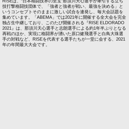
RISEは、“日本格闘技界の至宝”那須川天心選手が牽引する立ち
技打撃格闘技団体で、「強者と強者が戦い、最強を決める」と
いうコンセプトそのままに激しい試合を連発し、毎大会話題を
集めています。「ABEMA」では2021年に開催する全大会を完全
独占生中継しており、このたび開催される『RISE ELDORADO
2021』は、那須川天心選手と志朗選手による約1年半ぶりとなる
再戦のほか、実現に格闘界が湧いた原口健飛選手と白鳥大珠選
手の対戦など、RISEを代表する選手たちが一堂に会する、2021
年の年間最大大会です。