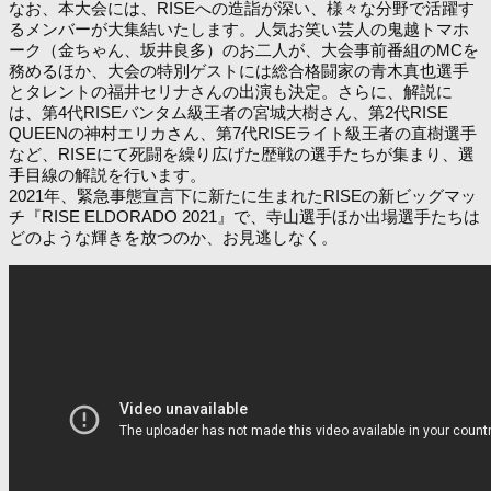
なお、本大会には、RISEへの造詣が深い、様々な分野で活躍す
るメンバーが大集結いたします。人気お笑い芸人の鬼越トマホ
ーク（金ちゃん、坂井良多）のお二人が、大会事前番組のMCを
務めるほか、大会の特別ゲストには総合格闘家の青木真也選手
とタレントの福井セリナさんの出演も決定。さらに、解説に
は、第4代RISEバンタム級王者の宮城大樹さん、第2代RISE
QUEENの神村エリカさん、第7代RISEライト級王者の直樹選手
など、RISEにて死闘を繰り広げた歴戦の選手たちが集まり、選
手目線の解説を行います。
2021年、緊急事態宣言下に新たに生まれたRISEの新ビッグマッ
チ『RISE ELDORADO 2021』で、寺山選手ほか出場選手たちは
どのような輝きを放つのか、お見逃しなく。