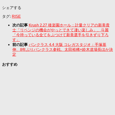
シェアする
タグ:
RISE
次の記事
Krush 2.27 後楽園ホール：計量クリアの新美貴
士「リベンジの機会がやっとできて凄い楽しみ」、斗麗
「今持っている全てをぶつけて新美選手を引きずり下ろ
す」
前の記事
パンクラス 4.4 大阪 コレガスタジオ：手塚基
伸、8年ぶりパンクラス参戦。太田裕稀×鈴木道場長ほか決
定
おすすめ