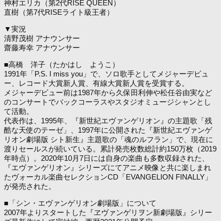
神村エリカ（第2代RISE QUEEN）
直樹（第7代RISEライト級王者）
▼実況
清野茂樹 アナウンサー
齋藤寿幸 アナウンサー
■高橋 洋子（たかはし ようこ）
1991年「P.S. I miss you」で、ソロ歌手としてメジャーデビュ
ー、レコード大賞新人賞、有線大賞新人賞を受賞する。
メジャーデビュー前は1987年から久保田利伸や松任谷由実など
のコンサートでバックコーラスやスタジオミュージシャンとし
て活動。
代表作は、1995年、『新世紀エヴァンゲリオン』の主題歌「残
酷な天使のテーゼ」、1997年に公開された『新世紀エヴァンゲ
リオン劇場版 シト新生』主題歌の「魂のルフラン」で、現在に
渡りセールスが続いている。累計発売枚数総計約150万枚（2019
年時点）。2020年10月7日には自身の楽曲も多数収録された、
『エヴァンゲリオン』シリーズにてアニメ映像と共に楽しまれ
たヴォーカル楽曲セレクションCD「EVANGELION FINALLY」
が発売された。
■「シン・エヴァンゲリオン劇場版」について
2007年よりスタートした『ヱヴァンゲリヲン新劇場版』シリー