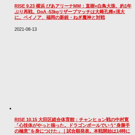
RISE 9.23 横浜 ぴあアリーナMM：直樹×白鳥大珠、約1年
ぶり再戦。DoA -53kgリザーブマッチは大﨑孔稀×滉大
に。ベイノア、福岡の新鋭・ねぎ魔神と対戦
2021-08-13
RISE 10.15 大田区総合体育館：チャンヒョン戦の中村寛
「心技体がやっと揃った。ドラゴンボールでいう“身勝手
の極意”を身につけた」｜試合順発表。本戦開始は14時に