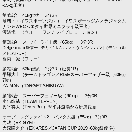
-55kg王者）
第4試合 49kg契約 3分3R
竜哉・エイワスポーツジム（エイワスポーツジム／ラジャダム
ナン＆WBCムエタイ世界ミニフライ級王者）
渡邊愼一（ウォー・ワンチャイプロモーション）
第3試合 スーパーライト級（65kg） 3分3R
Delgermuru拳信王 [デリゲルムルン・ケンシンハン]（モンゴル
／FLAT-UP）
相内 誠（フリー）
第2試合 62kg契約 3分3R（延長1R）
平塚大士（チームドラゴン／RISEスーパーフェザー級（60kg）
7位）
YA-MAN（TARGET SHIBUYA）
第1試合 スーパーフェザー級（60kg） 3分3R
小出龍哉（TEAM TEPPEN）
奥平将太（Team Bull）※平井道場から所属変更
オープニングファイト2 バンタム級（55kg） 3分3R
力哉（BK GYM）
大森隆之介（EX ARES／JAPAN CUP 2019 -60kg級優勝）