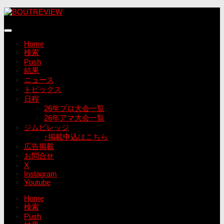
コ
ン
テ
ン
Home
ツ
検索
へ
Push
ス
結果
キ
ニュース
ッ
トピックス
プ
日程
26年プロ大会一覧
26年アマ大会一覧
ジムビレッジ
↑掲載申込はこちら
広告掲載
お問合せ
X
Instagram
Youtube
Home
検索
Push