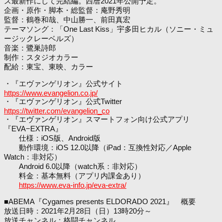
ズ最新作にして完結編。西暦2021年公開予定。
企画・原作・脚本・総監督：庵野秀明
監督：鶴巻和哉、中山勝一、前田真宏
テーマソング：「One Last Kiss」宇多田ヒカル（ソニー・ミュ
ージックレーベルズ）
音楽：鷺巣詩郎
制作：スタジオカラー
配給：東宝、東映、カラー
・『エヴァンゲリオン』公式サイト
https://www.evangelion.co.jp/
・『エヴァンゲリオン』公式Twitter
https://twitter.com/evangelion_co
・『エヴァンゲリオン』スマートフォン向け公式アプリ
『EVA−EXTRA』
仕様：iOS版、Android版
動作環境：iOS 12.0以降（iPad：互換性対応／Apple
Watch：非対応）
Android 6.0以降（watch系：非対応）
料金：基本無料（アプリ内課金あり）
https://www.eva-info.jp/eva-extra/
■ABEMA『Cygames presents ELDORADO 2021』 概要
放送日時：2021年2月28日（日）13時20分～
放送チャンネル：格闘チャンネル