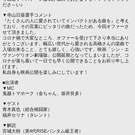
ださ～い♪
▼寺山日葵選手コメント
『たくさんの人に愛されていてインパクトがある曲を』と考え
ており、その言葉にピッタリの曲だったため、今回オファーさ
せて頂きました。
コロナ禍で大変なところ、オファーを受けて下さり本当にあり
がとうございます。幅広い世代から愛される高橋さんの楽曲で
入場出来ること、とても嬉しく、心強いです。映画「シン・エ
ヴァンゲリオン劇場版」公開延期となってしまいましたが、コ
ロナが落ち着いて一日でも早く公開できることをお祈り申し上
げます。
私自身も映画公開を楽しみにしています！
■出演者
▼MC
鬼越トマホーク（金ちゃん、坂井良多）
▼ゲスト
青木真也（総合格闘家）
福井セリナ（タレント）
▼解説
宮城大樹（第4代RISEバンタム級王者）