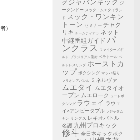
ジャパンキック
グ
ジ
ークンドー
スック・ムエタイラン
スック・ワンキン
ド
トーン
チャク
セミナー
王者）
ネット
リキ
チームティアラ
パ
中継番組ガイド
ンクラス
ファイターズギ
ベラトール
ルド
ブラジリアン柔術
ベ
ホーストカ
ルトレスリング
ップ
ボクシング
マッハ祭り
ミネルヴァ
マリオンアパレル
ムエタイ
ムエタイオ
ープン
ムエローク
ュートボ
ラウェイ
ラウェ
クシング
イ×アンビータブル
ラジャダム
レキオバトル
リングス
ナン
九州プロキック
名護
修斗
全日本キックボク