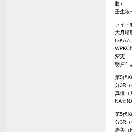
勝）
壬生狼
ライト級
大月晴明
ISK
WPK
変更
明戸仁志（
第5代K
分3R（
真優（
NA☆
第5代K
分3R（
壽美（N