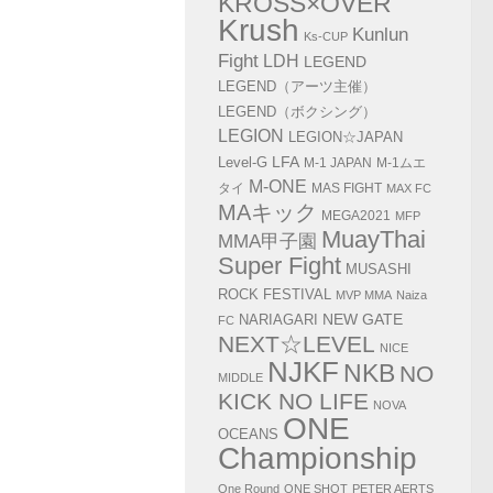
KROSS×OVER
Krush
Kunlun
Ks-CUP
Fight
LDH
LEGEND
LEGEND（アーツ主催）
LEGEND（ボクシング）
LEGION
LEGION☆JAPAN
LFA
Level-G
M-1 JAPAN
M-1ムエ
M-ONE
タイ
MAS FIGHT
MAX FC
MAキック
MEGA2021
MFP
MuayThai
MMA甲子園
Super Fight
MUSASHI
ROCK FESTIVAL
MVP MMA
Naiza
NEW GATE
NARIAGARI
FC
NEXT☆LEVEL
NICE
NJKF
NKB
NO
MIDDLE
KICK NO LIFE
NOVA
ONE
OCEANS
Championship
One Round
ONE SHOT
PETER AERTS