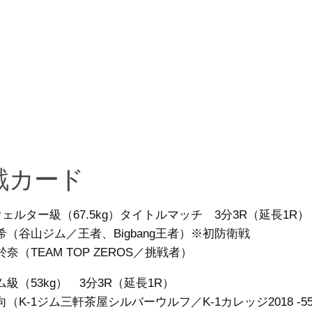
戦カード
hウェルター級（67.5kg）タイトルマッチ 3分3R（延長1R）
希（谷山ジム／王者、Bigbang王者）※初防衛戦
奈（TEAM TOP ZEROS／挑戦者）
級（53kg） 3分3R（延長1R）
（K-1ジム三軒茶屋シルバーウルフ／K-1カレッジ2018 -55