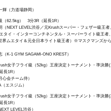
一輝（力道場静岡）
（62.5kg） 3分3R（延長1R）
（NEXT LEVEL渋谷／元Krushスーパー・フェザー級王
Aムエタイ・インターコンチネンタル・スーパーライト級王者
C世界ムエタイ＆元全日本ライト級王者）※マスクマンズか
K-1 GYM SAGAMI-ONO KREST）
rush女子フライ級（52kg）王座決定トーナメント・準決勝(1
延長1R）
月心会チーム侍）
NA（エスジム）
rush女子フライ級（52kg）王座決定トーナメント・準決勝(2
延長1R）
EXT LEVEL渋谷）