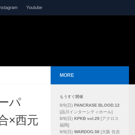
Instagram
Youtube
MORE
もうすぐ開催
スーパ
8/9(日)
PANCRASE BLOOD.12
[品川インターシティホール]
合×西元
8/9(日)
KPKB vol.29
[アクロス
福岡]
8/9(日)
WARDOG.58
[大阪 住吉