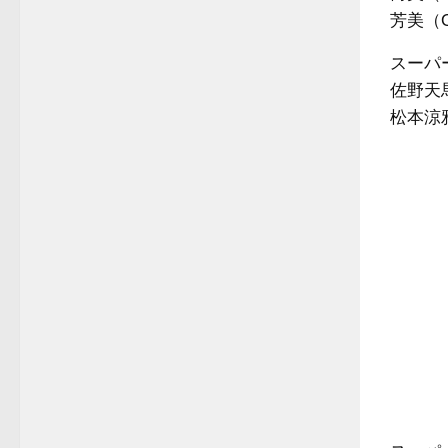
芳美（O
スーパ
佐野天馬
松本涼雅