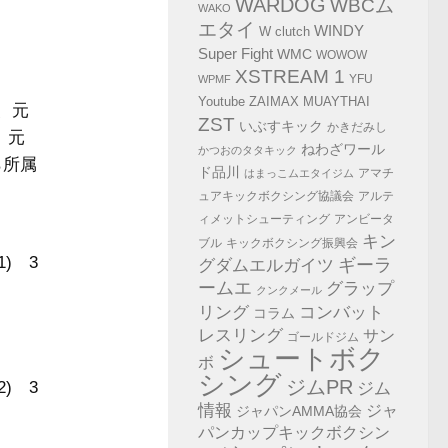
WARDOG
WBCム
WAKO
エタイ
WINDY
W clutch
Super Fight
WMC
WOWOW
XSTREAM 1
YFU
WPMF
Youtube
ZAIMAX MUAYTHAI
者、元
ZST
いぶすキック
かきだみし
、元
ねわざワール
かつおのタタキック
ら所属
ド品川
アマチ
はまっこムエタイジム
ュアキックボクシング協議会
アルテ
ィメットシューティング
アンビータ
キン
ブル
キックボクシング振興会
) 3
グダムエルガイツ
ギーラ
ームエ
グラップ
クンクメール
コンバット
リング
コラム
レスリング
サン
ゴールドジム
シュートボク
ボ
シング
ジムPR
) 3
ジム
情報
ジャ
ジャパンAMMA協会
パンカップキックボクシン