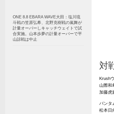
ONE 8.8 EBARA WAVE大田：塩川琉
斗戦の笠原弘希、北野克樹戦の嵐舞が
計量オーバーしキャッチウェイトで試
合実施。山本歩夢の計量オーバーで平
山諒戦は中止
対
Krus
山際和
加藤虎於
バンタム
松本日向