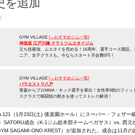
史を追加
5
GYM VILLAGE
[→おすすめジム一覧]
神楽坂 江戸川橋 クラミツムエタイジム
立ち技最強、ムエタイを究める！16周年、選手コース開設。
ニア、女子クラスも。今ならスタート月会費0円！
GYM VILLAGE
[→おすすめジム一覧]
パラエストラ八戸
青森からプロMMA・キック選手を輩出！女性率9割のフィッ
スクラスで格闘技の動きを使ってストレス解消！
h.121（1月23日(土) 後楽園ホール）にスーパー・フェザー
g）SATORU成合（K-1ジム総本部チームペガサス）vs. 西元
 GYM SAGAMI-ONO KREST）が追加された。成合は11月