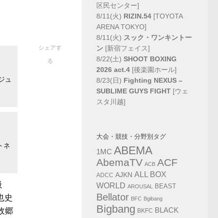
区民センター]
8/11(火)
RIZIN.54
[TOYOTA
ARENA TOKYO]
8/11(火)
スック・ワンキントー
ン
[新宿フェイス]
シェアす
8/22(土)
SHOOT BOXING
る
2026 act.4
[後楽園ホール]
ジュ
8/23(日)
Fighting NEXUS –
SUBLIME GUYS FIGHT
[ウェ
スタ川越]
大会・競技・分野別タグ
トネ
ABEMA
1MC
AbemaTV
ACF
ACB
ALL BOX
AJKN
ADCC
級
WORLD
BEAST
AROUSAL
Bellator
也史
BFC
Bgibang
Bigbang
BLACK
の故郷
BKFC