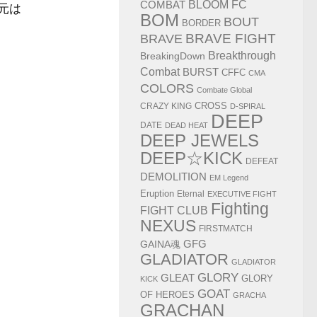
COMBAT
BLOOM FC
元は
BOM
BOUT
BORDER
BRAVE FIGHT
BRAVE
Breakthrough
BreakingDown
Combat
BURST
CFFC
CMA
COLORS
Combate Global
CRAZY KING
CROSS
D-SPIRAL
DEEP
DATE
DEAD HEAT
DEEP JEWELS
DEEP☆KICK
DEFEAT
DEMOLITION
EM Legend
Eruption
Eternal
EXECUTIVE FIGHT
Fighting
FIGHT CLUB
NEXUS
FIRSTMATCH
GAINA魂
GFG
GLADIATOR
GLADIATOR
GLORY
GLEAT
GLORY
KICK
GOAT
OF HEROES
GRACHA
GRACHAN