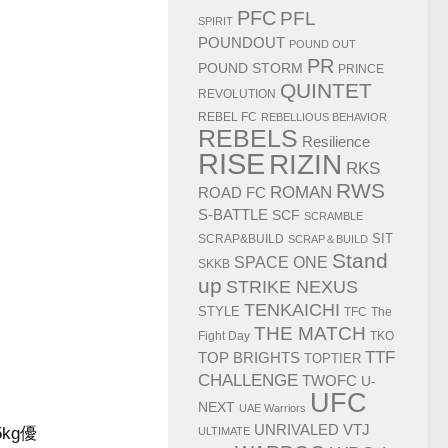
PFC
PFL
SPIRIT
POUNDOUT
POUND OUT
PR
POUND STORM
PRINCE
QUINTET
REVOLUTION
REBEL FC
REBELLIOUS BEHAVIOR
REBELS
Resilience
RISE
RIZIN
RKS
RWS
ROMAN
ROAD FC
S-BATTLE
SCF
SCRAMBLE
SIT
SCRAP&BUILD
SCRAP＆BUILD
Stand
SPACE ONE
SKKB
up
STRIKE NEXUS
TENKAICHI
STYLE
TFC
The
THE MATCH
Fight Day
TKO
TTF
TOP BRIGHTS
TOPTIER
CHALLENGE
TWOFC
U-
UFC
NEXT
UAE Warriors
UNRIVALED
VTJ
kg優
ULTIMATE