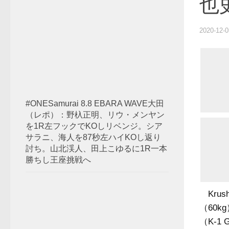
也
2020-12-0
#ONESamurai 8.8 EBARA WAVE大田
（レポ）：野杁正明、リウ・メンヤン
を1R左フックでKOしリベンジ。シア
サラニ、海人を87秒左ハイKOし返り
討ち。山北渓人、田上こゆるに1R一本
勝ちし王座挑戦へ
Krus
（60k
（K-1