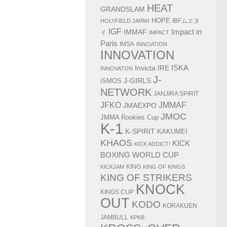
HEAT
GRANDSLAM
HOPE
IBFムエタ
HOLYFIELD JAPAN
IGF
Impact in
IMMAF
イ
IMPACT
Paris
IMSA
INNOATION
INNOVATION
ISKA
Invicta
IRE
INNOVATON
J-
J-GIRLS
iSMOS
NETWORK
JANJIRA SPIRIT
JMMAF
JFKO
JMAEXPO
JMOC
JMMA Rookies Cup
K-1
K-SPIRIT
KAKUMEI
KHAOS
KICK
KICK ADDICT!
BOXING WORLD CUP
KING
KICKJAM
KING OF KINGS
KING OF STRIKERS
KNOCK
KINGS CUP
OUT
KODO
KORAKUEN
JAMBULL
KPKB