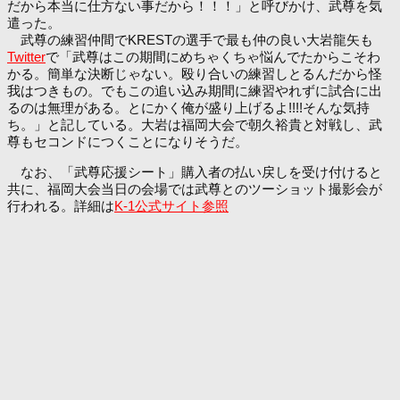
だから本当に仕方ない事だから！！！」と呼びかけ、武尊を気
遣った。
武尊の練習仲間でKRESTの選手で最も仲の良い大岩龍矢も
Twitter
で「武尊はこの期間にめちゃくちゃ悩んでたからこそわ
かる。簡単な決断じゃない。殴り合いの練習しとるんだから怪
我はつきもの。でもこの追い込み期間に練習やれずに試合に出
るのは無理がある。とにかく俺が盛り上げるよ!!!!そんな気持
ち。」と記している。大岩は福岡大会で朝久裕貴と対戦し、武
尊もセコンドにつくことになりそうだ。
なお、「武尊応援シート」購入者の払い戻しを受け付けると
共に、福岡大会当日の会場では武尊とのツーショット撮影会が
行われる。詳細は
K-1公式サイト参照