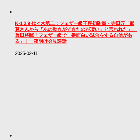
K-1 2.9 代々木第二：フェザー級王座初防衛・寺田匠「武
尊さんから『あの動きができたのが凄い』と言われた」、
兼田将暉「フェザー級で一番面白い試合をする自信があ
る」｜一夜明け会見談話
2025-02-11