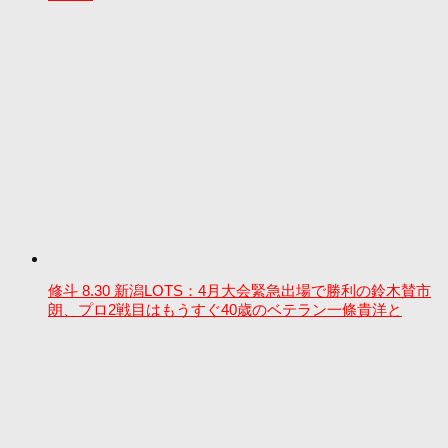
修斗 8.30 新潟LOTS：4月大会緊急出場で勝利の鈴木賛市
朗、プロ2戦目はもうすぐ40歳のベテラン一條貴洋と