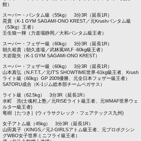
館）
スーパー・バンタム級（55kg） 3分3R（延長1R）
晃貴（K-1 GYM SAGAMI-ONO KREST／元Krushバンタム級
（53kg）王者）
壬生狼一輝（力道場静岡／大和バンタム級王者）
スーパー・フェザー級（60kg） 3分3R（延長1R）
朝久裕貴（朝久道場／武林風WLF -60kg級王者）
大岩龍矢（K-1 GYM SAGAMI-ONO KREST）
スーパー・フェザー級（60kg） 3分3R（延長1R）
山本真弘（N.F.T.T.／元IT’S SHOWTIME世界-61kg級王者、Krush
ライト級（60kg）GP 2009優勝、元全日本フェザー級王者）
SATORU成合（K-1ジム総本部チームペガサス）
ライト級（62.5kg） 3分3R（延長1R）
水町 浩(士魂村上塾／元RISEライト級王者、元WMAF世界ウェ
ルター級王者)
竜樹［たつき］(ウィラサクレック・フェアテックス九州)
女子アトム級（45kg） 3分3R（延長1R）
山田真子（KINGS／元J-GIRLSアトム級王者、元プロボクシン
グWBO女子世界ミニフライ級王者）