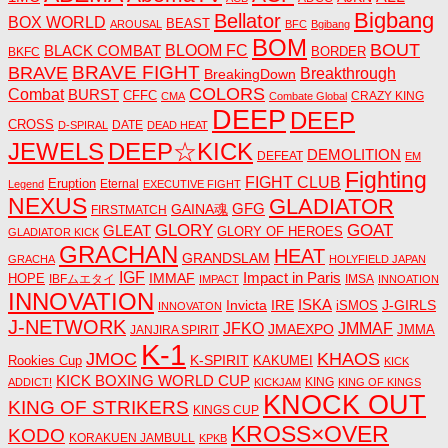
Bigbang
Bellator
BOX WORLD
BEAST
AROUSAL
BFC
Bgibang
BOM
BOUT
BLACK COMBAT
BLOOM FC
BORDER
BKFC
BRAVE FIGHT
BRAVE
Breakthrough
BreakingDown
COLORS
Combat
BURST
CFFC
CRAZY KING
CMA
Combate Global
DEEP
DEEP
CROSS
DATE
D-SPIRAL
DEAD HEAT
JEWELS
DEEP☆KICK
DEMOLITION
DEFEAT
EM
Fighting
FIGHT CLUB
Eruption
Eternal
Legend
EXECUTIVE FIGHT
NEXUS
GLADIATOR
GAINA魂
GFG
FIRSTMATCH
GLORY
GOAT
GLEAT
GLORY OF HEROES
GLADIATOR KICK
GRACHAN
HEAT
GRANDSLAM
GRACHA
HOLYFIELD JAPAN
IGF
Impact in Paris
IMMAF
HOPE
IBFムエタイ
IMSA
IMPACT
INNOATION
INNOVATION
ISKA
Invicta
IRE
J-GIRLS
iSMOS
INNOVATON
J-NETWORK
JMMAF
JFKO
JMAEXPO
JANJIRA SPIRIT
JMMA
K-1
JMOC
KHAOS
K-SPIRIT
Rookies Cup
KAKUMEI
KICK
KICK BOXING WORLD CUP
KING
ADDICT!
KICKJAM
KING OF KINGS
KNOCK OUT
KING OF STRIKERS
KINGS CUP
KROSS×OVER
KODO
KORAKUEN JAMBULL
KPKB