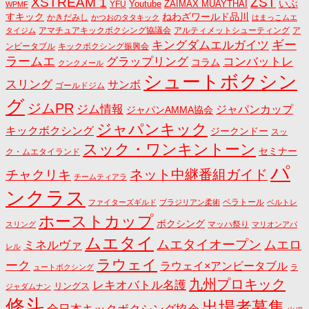
ZST
XSTREAM 1
いぶ
Youtube
ZAIMAX MUAYTHAI
YFU
WPMF
すキック
ねわざワールド品川
かきだみし
かつおのタタキック
はまっこムエ
アマチュアキックボクシング協議会
アルティメットシューティング
ア
タイジム
キングダムエルガイツ
ギー
ンビータブル
キックボクシング振興会
ラームエ
コンバットレ
グラップリング
コラム
クンクメール
シュートボクシン
スリング
サンボ
ゴールドジム
グ
ジムPR
ジム情報
ジャパンカップ
ジャパンAMMA協会
ジャパンキック
キックボクシング
ジークンドー
スッ
スック・ワンキントーン
セミナー
ク・ムエタイランド
パ
ネット中継番組ガイド
チャクリキ
チームティアラ
ンクラス
ベラトール
ファイターズギルド
ブラジリアン柔術
ベルトレ
ホーストカップ
ボクシング
マッハ祭り
スリング
マリオンアパ
ムエタイ
ムエタイオープン
ミネルヴァ
ムエロ
レル
ラウェイ
ーク
ラウェイ×アンビータブル
ュートボクシング
ラ
九州プロキック
レキオバトル名護
リングス
ジャダムナン
修斗
出場者募集
全日本キックボクシング協会