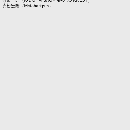
寺田 匠（K-1 GYM SAGAMI-ONO KREST）
貞松宏隆（Mataharigym）