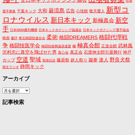
出場
新型コ
巌流島
大和
広告
千葉キック
心技館
敬天愛人
選手募集
ロナウイルス
新日本キック
新空
新極真会
手
日本MMA審判機構
日本キックボクシング協議会
日本キックボクシング選手協会
格闘代理戦
柔術
格闘DREAMERS
映画
書評
東北格闘技連合会
争
極真会館
格闘技医学会
武林風
正道会館
極
格闘技振興議員連盟
沢村忠に真空を飛ばせた男
真正会
石渡伸太郎引退興行
神戸
直心会
空道
聖域
野良犬祭
蹴拳
達人
カップ
藤原祭
超人祭り
英雄伝説
静岡キック
雑文ラジオ
アーカイブ
ア
ー
カ
記事検索
イ
ブ