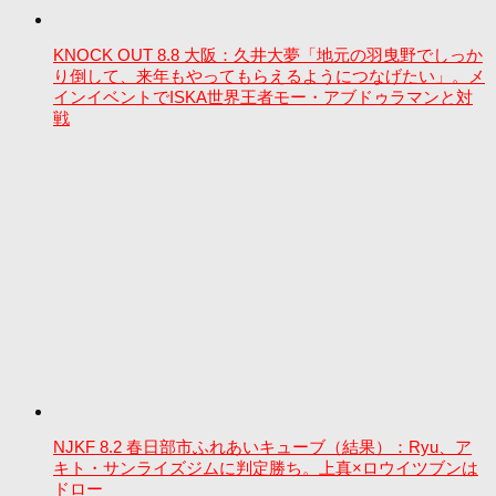
KNOCK OUT 8.8 大阪：久井大夢「地元の羽曳野でしっか
り倒して、来年もやってもらえるようにつなげたい」。メ
インイベントでISKA世界王者モー・アブドゥラマンと対
戦
NJKF 8.2 春日部市ふれあいキューブ（結果）：Ryu、ア
キト・サンライズジムに判定勝ち。上真×ロウイツブンは
ドロー