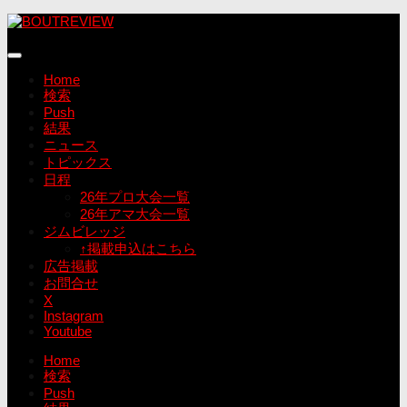
コ
ン
テ
ン
Home
ツ
検索
へ
Push
ス
結果
キ
ニュース
ッ
トピックス
プ
日程
26年プロ大会一覧
26年アマ大会一覧
ジムビレッジ
↑掲載申込はこちら
広告掲載
お問合せ
X
Instagram
Youtube
Home
検索
Push