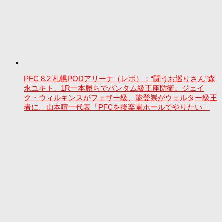
PFC 8.2 札幌PODアリーナ（レポ）：“闘うお巡りさん”森
永ユキト、1R一本勝ちでバンタム級王座防衛。ジェイ
ク・ウィルキンスがフェザー級、能登崇がウェルター級王
者に。山本喧一代表「PFCを後楽園ホールでやりたい」