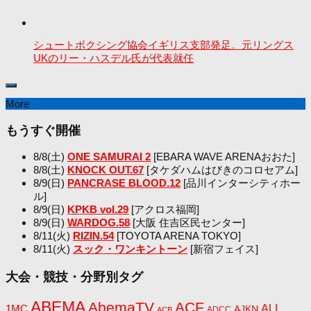
シュートボクシング協会イギリス支部発足。元リングス
UKのリー・ハスデル氏が代表就任
More
もうすぐ開催
8/8(土)
ONE SAMURAI 2
[EBARA WAVE ARENAおおた]
8/8(土)
KNOCK OUT.67
[タケダハムはびきのコロセアム]
8/9(日)
PANCRASE BLOOD.12
[品川インターシティホー
ル]
8/9(日)
KPKB vol.29
[アクロス福岡]
8/9(日)
WARDOG.58
[大阪 住吉区民センター]
8/11(火)
RIZIN.54
[TOYOTA ARENA TOKYO]
8/11(火)
スック・ワンキントーン
[新宿フェイス]
大会・競技・分野別タグ
ABEMA
AbemaTV
ACF
1MC
ALL
AJKN
ADCC
ACB