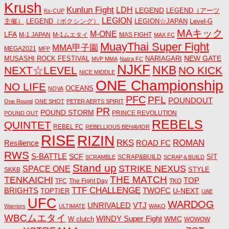
Krush
Kunlun Fight
LDH
LEGEND
LEGEND（アーツ
Ks-CUP
LEGION
主催）
LEGEND（ボクシング）
LEGION☆JAPAN
Level-G
MAキック
M-ONE
LFA
M-1 JAPAN
M-1ムエタイ
MAS FIGHT
MAX FC
MuayThai Super Fight
MMA甲子園
MEGA2021
MFP
NEW GATE
MUSASHI ROCK FESTIVAL
NARIAGARI
MVP MMA
Naiza FC
NJKF
NKB
NEXT☆LEVEL
NO KICK
NICE MIDDLE
ONE Championship
NO LIFE
OCEANS
NOVA
PFC
PFL
POUNDOUT
One Round
ONE SHOT
PETER AERTS SPIRIT
PR
POUND STORM
PRINCE REVOLUTION
POUND OUT
REBELS
QUINTET
REBEL FC
REBELLIOUS BEHAVIOR
RISE
RIZIN
RKS
ROMAN
ROAD FC
Resilience
RWS
S-BATTLE
SCF
SIT
SCRAP&BUILD
SCRAMBLE
SCRAP＆BUILD
Stand up
STRIKE NEXUS
SPACE ONE
STYLE
SKKB
THE MATCH
TENKAICHI
TOP
TFC
The Fight Day
TKO
TTF CHALLENGE
BRIGHTS
TWOFC
U-NEXT
TOPTIER
UAE
UFC
WARDOG
UNRIVALED
VTJ
Warriors
ULTIMATE
WAKO
WBCムエタイ
WINDY Super Fight
WMC
W clutch
WOWOW