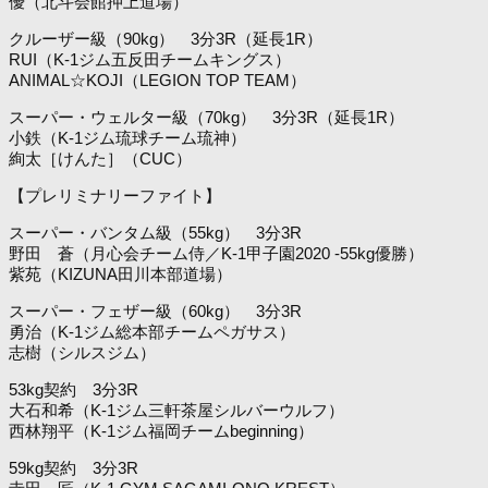
優（北斗会館押上道場）
クルーザー級（90kg） 3分3R（延長1R）
RUI（K-1ジム五反田チームキングス）
ANIMAL☆KOJI（LEGION TOP TEAM）
スーパー・ウェルター級（70kg） 3分3R（延長1R）
小鉄（K-1ジム琉球チーム琉神）
絢太［けんた］（CUC）
【プレリミナリーファイト】
スーパー・バンタム級（55kg） 3分3R
野田 蒼（月心会チーム侍／K-1甲子園2020 -55kg優勝）
紫苑（KIZUNA田川本部道場）
スーパー・フェザー級（60kg） 3分3R
勇治（K-1ジム総本部チームペガサス）
志樹（シルスジム）
53kg契約 3分3R
大石和希（K-1ジム三軒茶屋シルバーウルフ）
西林翔平（K-1ジム福岡チームbeginning）
59kg契約 3分3R