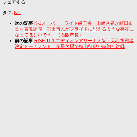
シェアする
タグ:
K-1
次の記事
K-1スーパー・ライト級王者・山崎秀晃が町田市
長を表敬訪問「町田市民がプライドに思えるような存在に
なってほしいです」（石阪市長）
前の記事
RISE 11.1 エディオンアリーナ大阪：天心挑戦者
決定トーナメント、良星欠場で植山征紀が志朗と対戦