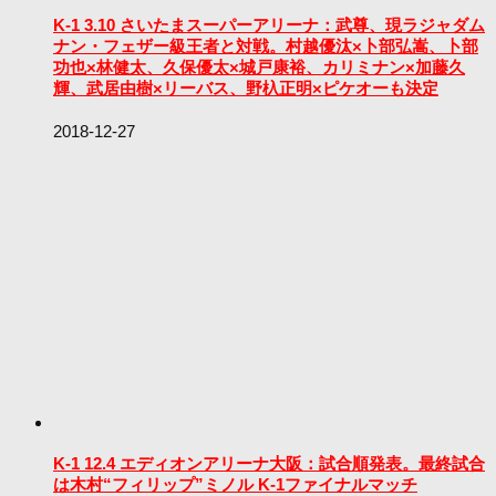
K-1 3.10 さいたまスーパーアリーナ：武尊、現ラジャダム
ナン・フェザー級王者と対戦。村越優汰×卜部弘嵩、卜部
功也×林健太、久保優太×城戸康裕、カリミナン×加藤久
輝、武居由樹×リーバス、野杁正明×ピケオーも決定
2018-12-27
K-1 12.4 エディオンアリーナ大阪：試合順発表。最終試合
は木村“フィリップ”ミノル K-1ファイナルマッチ