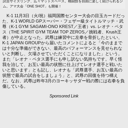
試合サイズリング、広々マットスペース。格闘技を自由に楽しく続けられるジ
ム。アマ大会「ONE SHOT」も開催！
K-1 11月3日（火/祝）福岡国際センター大会の目玉カードだっ
た、K-1 WORLD GPスーパー・フェザー級タイトルマッチ・武
尊（K-1 GYM SAGAMI-ONO KREST／王者）vs. レオナ・ペタ
ス（THE SPIRIT GYM TEAM TOP ZEROS／挑戦者、Krush王
者）が中止となった。武尊は練習中に左拳を骨折したといい、
K-1 JAPAN GROUPから届いたコメントによると「今のままで
は十分な準備ができない、最高のパフォーマンスを見せられな
いと判断し、欠場させていただくことになりました」という。
また「レオナ・ペタス選手にも申し訳ない気持ちです。早く怪
我を治して、お互い最高の状態に仕上げてレオナ選手と戦いた
いと思います」とも記し、レオナも「武尊選手、お互い最高の
状態で最高の試合をしましょう」と、武尊の回復を待つ構え
だ。なお、武尊は昨年3月のヨーキッサダー戦の際には右拳を負
傷している。
Sponsored Link