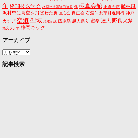
争
極真会館
格闘技医学会
武林風
正道会館
極
格闘技振興議員連盟
沢村忠に真空を飛ばせた男
真正会
石渡伸太郎引退興行
神戸
直心会
空道
聖域
野良犬祭
蹴拳
達人
カップ
藤原祭
超人祭り
英雄伝説
静岡キック
雑文ラジオ
アーカイブ
ア
ー
カ
記事検索
イ
ブ