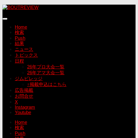
コ
ン
テ
ン
Home
ツ
検索
へ
Push
ス
結果
キ
ニュース
ッ
トピックス
プ
日程
26年プロ大会一覧
26年アマ大会一覧
ジムビレッジ
↑掲載申込はこちら
広告掲載
お問合せ
X
Instagram
Youtube
Home
検索
Push