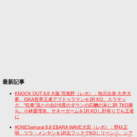
最新記事
KNOCK OUT 8.8 大阪 羽曳野（レポ）：地元出身 久井大
夢、ISKA世界王者アブドゥラマンを2R KO。スラサッ
ク、“狂拳”迅との合計6度のダウンの応酬の末に3R TKO勝
ち。小林愛理奈、サネーガームを1R KOし肘有りでも王者
に
#ONESamurai 8.8 EBARA WAVE大田（レポ）：野杁正
明、リウ・メンヤンを1R左フックでKOしリベンジ。シア