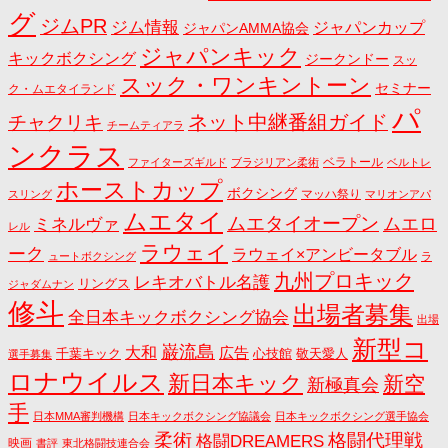
グ
ジムPR
ジム情報
ジャパンカップ
ジャパンAMMA協会
ジャパンキック
キックボクシング
ジークンドー
スッ
スック・ワンキントーン
セミナー
ク・ムエタイランド
パ
ネット中継番組ガイド
チャクリキ
チームティアラ
ンクラス
ベラトール
ファイターズギルド
ブラジリアン柔術
ベルトレ
ホーストカップ
ボクシング
マッハ祭り
スリング
マリオンアパ
ムエタイ
ムエタイオープン
ミネルヴァ
ムエロ
レル
ラウェイ
ーク
ラウェイ×アンビータブル
ュートボクシング
ラ
九州プロキック
レキオバトル名護
リングス
ジャダムナン
修斗
出場者募集
全日本キックボクシング協会
出場
新型コ
巌流島
大和
広告
千葉キック
心技館
敬天愛人
選手募集
ロナウイルス
新日本キック
新空
新極真会
手
日本MMA審判機構
日本キックボクシング協議会
日本キックボクシング選手協会
格闘代理戦
柔術
格闘DREAMERS
映画
書評
東北格闘技連合会