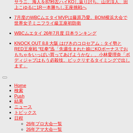
サラニ、海人を87秒左ハイKOし返り討ち。山北渓人、田
上こゆるに1R一本勝ちし王座挑戦へ
7月度のWBCムエタイMVPは藤原乃愛。BOM横浜大会で
世界女子ミニフライ級王座初防衛
WBCムエタイ 26年7月度 日本ランキング
KNOCK OUT 8.8 大阪 はびきのコロセアム：タイ勢と
RED王座戦 “狂拳”迅「先週生まれた娘にKOボーナスでお
もちゃをいっぱい買ってあげようかな」、小林愛理奈「ボ
ディジャブはもう必殺技。ビックリするタイミングで出し
ます」
Home
検索
Push
結果
ニュース
トピックス
日程
26年プロ大会一覧
26年アマ大会一覧