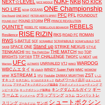
NJKF
NKB
NEXT☆LEVEL
NO KICK
NICE MIDDLE
ONE Championship
NO LIFE
OCEANS
NOVA
PFC
PFL
POUNDOUT
One Round
ONE SHOT
PETER AERTS SPIRIT
PR
POUND STORM
PRINCE REVOLUTION
POUND OUT
REBELS
QUINTET
REBEL FC
REBELLIOUS BEHAVIOR
RISE
RIZIN
RKS
ROMAN
ROAD FC
Resilience
RWS
S-BATTLE
SCF
SIT
SCRAP&BUILD
SCRAMBLE
SCRAP＆BUILD
Stand up
STRIKE NEXUS
SPACE ONE
STYLE
SKKB
THE MATCH
TENKAICHI
TOP
TFC
The Fight Day
TKO
TTF CHALLENGE
BRIGHTS
TWOFC
U-NEXT
TOPTIER
UAE
UFC
WARDOG
UNRIVALED
VTJ
Warriors
ULTIMATE
WAKO
WBCムエタイ
WINDY Super Fight
WMC
W clutch
WOWOW
ZST
XSTREAM 1
いぶ
Youtube
ZAIMAX MUAYTHAI
YFU
WPMF
すキック
ねわざワールド品川
かきだみし
かつおのタタキック
はまっこムエ
アマチュアキックボクシング協議会
アルティメットシューティング
ア
タイジム
キングダムエルガイツ
ギー
ンビータブル
キックボクシング振興会
ラームエ
コンバットレ
グラップリング
コラム
クンクメール
シュートボクシン
スリング
サンボ
ゴールドジム