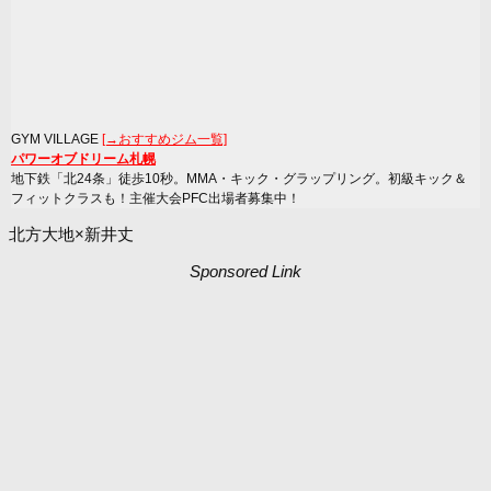
GYM VILLAGE
[→おすすめジム一覧]
パワーオブドリーム札幌
地下鉄「北24条」徒歩10秒。MMA・キック・グラップリング。初級キック＆
フィットクラスも！主催大会PFC出場者募集中！
北方大地×新井丈
Sponsored Link