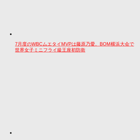
7月度のWBCムエタイMVPは藤原乃愛。BOM横浜大会で
世界女子ミニフライ級王座初防衛