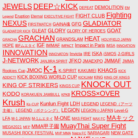
JEWELS
DEEP☆KICK
DEMOLITION
DEFEAT
EM
Fighting
FIGHT CLUB
Eruption
Eternal
Legend
EXECUTIVE FIGHT
NEXUS
GLADIATOR
GAINA魂
GFG
FIRSTMATCH
GLORY
GOAT
GLEAT
GLORY OF HEROES
GLADIATOR KICK
GRACHAN
HEAT
GRANDSLAM
GRACHA
HOLYFIELD JAPAN
IGF
Impact in Paris
IMMAF
HOPE
IBFムエタイ
IMSA
IMPACT
INNOATION
INNOVATION
ISKA
Invicta
IRE
J-GIRLS
iSMOS
INNOVATON
J-NETWORK
JMMAF
JFKO
JMAEXPO
JANJIRA SPIRIT
JMMA
K-1
JMOC
KHAOS
K-SPIRIT
Rookies Cup
KAKUMEI
KICK
KICK BOXING WORLD CUP
KING
ADDICT!
KICKJAM
KING OF KINGS
KNOCK OUT
KING OF STRIKERS
KINGS CUP
KROSS×OVER
KODO
KORAKUEN JAMBULL
KPKB
Krush
Kunlun Fight
LDH
LEGEND
LEGEND（アーツ
Ks-CUP
LEGION
主催）
LEGEND（ボクシング）
LEGION☆JAPAN
Level-G
MAキック
M-ONE
LFA
M-1 JAPAN
M-1ムエタイ
MAS FIGHT
MAX FC
MuayThai Super Fight
MMA甲子園
MEGA2021
MFP
NEW GATE
MUSASHI ROCK FESTIVAL
NARIAGARI
MVP MMA
Naiza FC