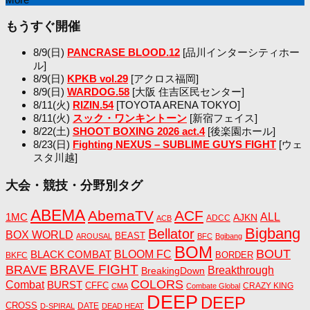
もうすぐ開催
8/9(日)
PANCRASE BLOOD.12
[品川インターシティホー
ル]
8/9(日)
KPKB vol.29
[アクロス福岡]
8/9(日)
WARDOG.58
[大阪 住吉区民センター]
8/11(火)
RIZIN.54
[TOYOTA ARENA TOKYO]
8/11(火)
スック・ワンキントーン
[新宿フェイス]
8/22(土)
SHOOT BOXING 2026 act.4
[後楽園ホール]
8/23(日)
Fighting NEXUS – SUBLIME GUYS FIGHT
[ウェ
スタ川越]
大会・競技・分野別タグ
ABEMA
AbemaTV
ACF
1MC
ALL
AJKN
ADCC
ACB
Bigbang
Bellator
BOX WORLD
BEAST
AROUSAL
BFC
Bgibang
BOM
BOUT
BLACK COMBAT
BLOOM FC
BORDER
BKFC
BRAVE FIGHT
BRAVE
Breakthrough
BreakingDown
COLORS
Combat
BURST
CFFC
CRAZY KING
CMA
Combate Global
DEEP
DEEP
CROSS
DATE
D-SPIRAL
DEAD HEAT