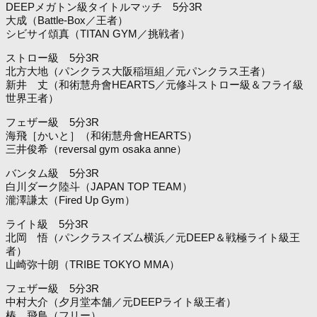
DEEPメガトン級タイトルマッチ 5分3R
大成（Battle-Box／王者）
シビサイ頌真（TITAN GYM／挑戦者）
ストロー級 5分3R
北方大地（パンクラス大阪稲垣組／元パンクラス王者）
新井 丈（和術慧舟會HEARTS／元修斗ストロー級＆フライ級
世界王者）
フェザー級 5分3R
海飛［かいと］（和術慧舟會HEARTS）
三井俊希（reversal gym osaka anne）
バンタム級 5分3R
白川ダーク陸斗（JAPAN TOP TEAM）
瀧澤謙太（Fired Up Gym）
ライト級 5分3R
北岡 悟（パンクラスイズム横浜／元DEEP＆戦極ライト級王
者）
山崎弥十朗（TRIBE TOKYO MMA）
フェザー級 5分3R
中村大介（夕月堂本舗／元DEEPライト級王者）
椿 飛鳥（フリー）