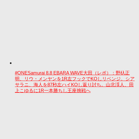
#ONESamurai 8.8 EBARA WAVE大田（レポ）：野杁正
明、リウ・メンヤンを1R左フックでKOしリベンジ。シア
サラニ、海人を87秒左ハイKOし返り討ち。山北渓人、田
上こゆるに1R一本勝ちし王座挑戦へ