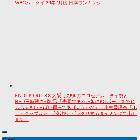
WBCムエタイ 26年7月度 日本ランキング
KNOCK OUT 8.8 大阪 はびきのコロセアム：タイ勢と
RED王座戦 “狂拳”迅「先週生まれた娘にKOボーナスでお
もちゃをいっぱい買ってあげようかな」、小林愛理奈「ボ
ディジャブはもう必殺技。ビックリするタイミングで出し
ます」
More