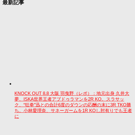
最新記事
KNOCK OUT 8.8 大阪 羽曳野（レポ）：地元出身 久井大
夢、ISKA世界王者アブドゥラマンを2R KO。スラサッ
ク、“狂拳”迅との合計6度のダウンの応酬の末に3R TKO勝
ち。小林愛理奈、サネーガームを1R KOし肘有りでも王者
に