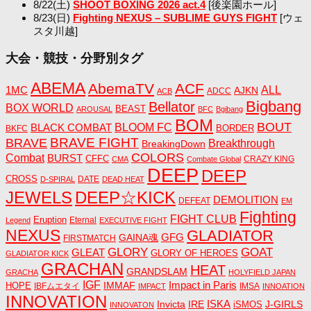
8/22(土)
SHOOT BOXING 2026 act.4
[後楽園ホール]
8/23(日)
Fighting NEXUS – SUBLIME GUYS FIGHT
[ウェ
スタ川越]
大会・競技・分野別タグ
ABEMA
AbemaTV
ACF
1MC
ALL
AJKN
ADCC
ACB
Bigbang
Bellator
BOX WORLD
BEAST
AROUSAL
BFC
Bgibang
BOM
BOUT
BLACK COMBAT
BLOOM FC
BORDER
BKFC
BRAVE FIGHT
BRAVE
Breakthrough
BreakingDown
COLORS
Combat
BURST
CFFC
CRAZY KING
CMA
Combate Global
DEEP
DEEP
CROSS
DATE
D-SPIRAL
DEAD HEAT
JEWELS
DEEP☆KICK
DEMOLITION
DEFEAT
EM
Fighting
FIGHT CLUB
Eruption
Eternal
Legend
EXECUTIVE FIGHT
NEXUS
GLADIATOR
GAINA魂
GFG
FIRSTMATCH
GLORY
GOAT
GLEAT
GLORY OF HEROES
GLADIATOR KICK
GRACHAN
HEAT
GRANDSLAM
GRACHA
HOLYFIELD JAPAN
IGF
Impact in Paris
IMMAF
HOPE
IBFムエタイ
IMSA
IMPACT
INNOATION
INNOVATION
ISKA
Invicta
IRE
J-GIRLS
iSMOS
INNOVATON