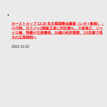
ホーストカップ 12.18 名古屋国際会議場（レポ＋動画）：
小川翔、元ラジャ2階級王者に判定勝ち。小原俊之、ジャ
イロ楠、翔磨が王座獲得。16歳の松田龍聖、3.5京都で滉
大の王座挑戦へ
2022-12-22