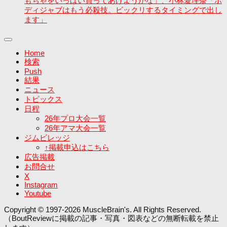
もちゃをいっぱい買ってあげようかな」、小林愛理奈「ボ
ディジャブはもう必殺技。ビックリするタイミングで出し
ます」
Home
検索
Push
結果
ニュース
トピックス
日程
26年プロ大会一覧
26年アマ大会一覧
ジムビレッジ
↑掲載申込はこちら
広告掲載
お問合せ
X
Instagram
Youtube
Copyright © 1997-2026 MuscleBrain's. All Rights Reserved.
（BoutReviewに掲載の記事・写真・図表などの無断転載を禁止