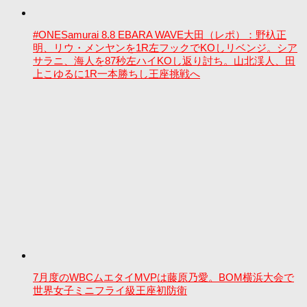
#ONESamurai 8.8 EBARA WAVE大田（レポ）：野杁正
明、リウ・メンヤンを1R左フックでKOしリベンジ。シア
サラニ、海人を87秒左ハイKOし返り討ち。山北渓人、田
上こゆるに1R一本勝ちし王座挑戦へ
7月度のWBCムエタイMVPは藤原乃愛。BOM横浜大会で
世界女子ミニフライ級王座初防衛