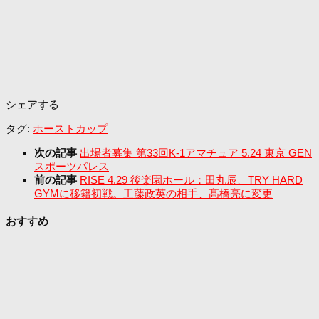
シェアする
タグ:
ホーストカップ
次の記事
出場者募集 第33回K-1アマチュア 5.24 東京 GEN
スポーツパレス
前の記事
RISE 4.29 後楽園ホール：田丸辰、TRY HARD
GYMに移籍初戦。工藤政英の相手、髙橋亮に変更
おすすめ