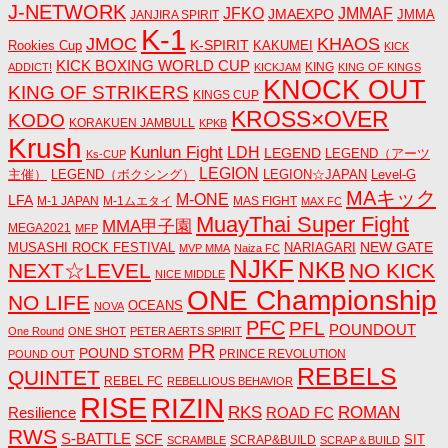
J-NETWORK
JMMAF
JFKO
JMAEXPO
JANJIRA SPIRIT
JMMA
K-1
JMOC
KHAOS
K-SPIRIT
Rookies Cup
KAKUMEI
KICK
KICK BOXING WORLD CUP
KING
ADDICT!
KICKJAM
KING OF KINGS
KNOCK OUT
KING OF STRIKERS
KINGS CUP
KROSS×OVER
KODO
KORAKUEN JAMBULL
KPKB
Krush
Kunlun Fight
LDH
LEGEND
LEGEND（アーツ
Ks-CUP
LEGION
主催）
LEGEND（ボクシング）
LEGION☆JAPAN
Level-G
MAキック
M-ONE
LFA
M-1 JAPAN
M-1ムエタイ
MAS FIGHT
MAX FC
MuayThai Super Fight
MMA甲子園
MEGA2021
MFP
NEW GATE
MUSASHI ROCK FESTIVAL
NARIAGARI
MVP MMA
Naiza FC
NJKF
NKB
NEXT☆LEVEL
NO KICK
NICE MIDDLE
ONE Championship
NO LIFE
OCEANS
NOVA
PFC
PFL
POUNDOUT
One Round
ONE SHOT
PETER AERTS SPIRIT
PR
POUND STORM
PRINCE REVOLUTION
POUND OUT
REBELS
QUINTET
REBEL FC
REBELLIOUS BEHAVIOR
RISE
RIZIN
RKS
ROMAN
ROAD FC
Resilience
RWS
S-BATTLE
SCF
SIT
SCRAP&BUILD
SCRAMBLE
SCRAP＆BUILD