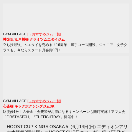
GYM VILLAGE
[→おすすめジム一覧]
神楽坂 江戸川橋 クラミツムエタイジム
立ち技最強、ムエタイを究める！16周年、選手コース開設。ジュニア、女子ク
ラスも。今ならスタート月会費0円！
GYM VILLAGE
[→おすすめジム一覧]
心斎橋 キックボクシングジム3K
駅徒歩1分！入会金・会費等がお得になるキャンペーンも随時実施！アマ大会
「FIRSTMATCH」「THEFIGHTDAY」開催中！
HOOST CUP KINGS OSAKA 5（6月14日(日) エディオンアリ