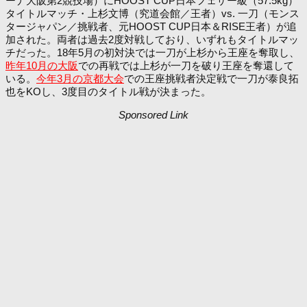
ーナ大阪第2競技場）にHOOST CUP日本フェザー級（57.5kg）
タイトルマッチ・上杉文博（究道会館／王者）vs. 一刀（モンス
タージャパン／挑戦者、元HOOST CUP日本＆RISE王者）が追
加された。両者は過去2度対戦しており、いずれもタイトルマッ
チだった。18年5月の初対決では一刀が上杉から王座を奪取し、
昨年10月の大阪
での再戦では上杉が一刀を破り王座を奪還して
いる。
今年3月の京都大会
での王座挑戦者決定戦で一刀が泰良拓
也をKOし、3度目のタイトル戦が決まった。
Sponsored Link