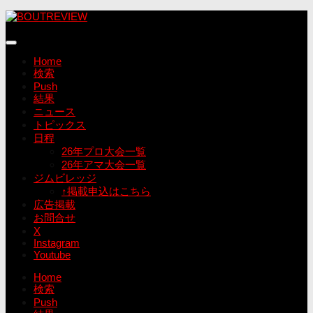
コ
ン
テ
ン
Home
ツ
検索
へ
Push
ス
結果
キ
ニュース
ッ
トピックス
プ
日程
26年プロ大会一覧
26年アマ大会一覧
ジムビレッジ
↑掲載申込はこちら
広告掲載
お問合せ
X
Instagram
Youtube
Home
検索
Push