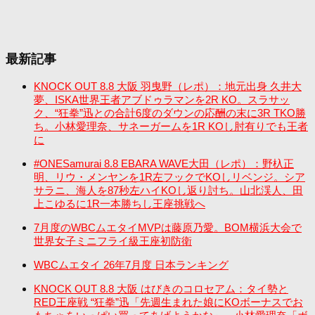
最新記事
KNOCK OUT 8.8 大阪 羽曳野（レポ）：地元出身 久井大
夢、ISKA世界王者アブドゥラマンを2R KO。スラサッ
ク、“狂拳”迅との合計6度のダウンの応酬の末に3R TKO勝
ち。小林愛理奈、サネーガームを1R KOし肘有りでも王者
に
#ONESamurai 8.8 EBARA WAVE大田（レポ）：野杁正
明、リウ・メンヤンを1R左フックでKOしリベンジ。シア
サラニ、海人を87秒左ハイKOし返り討ち。山北渓人、田
上こゆるに1R一本勝ちし王座挑戦へ
7月度のWBCムエタイMVPは藤原乃愛。BOM横浜大会で
世界女子ミニフライ級王座初防衛
WBCムエタイ 26年7月度 日本ランキング
KNOCK OUT 8.8 大阪 はびきのコロセアム：タイ勢と
RED王座戦 “狂拳”迅「先週生まれた娘にKOボーナスでお