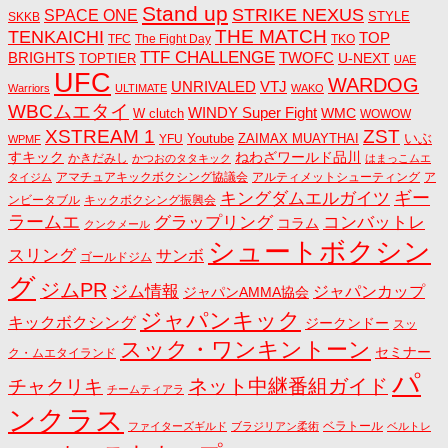
Stand up
STRIKE NEXUS
SPACE ONE
STYLE
SKKB
THE MATCH
TENKAICHI
TOP
TFC
The Fight Day
TKO
TTF CHALLENGE
BRIGHTS
TWOFC
U-NEXT
TOPTIER
UAE
UFC
WARDOG
UNRIVALED
VTJ
Warriors
ULTIMATE
WAKO
WBCムエタイ
WINDY Super Fight
WMC
W clutch
WOWOW
ZST
XSTREAM 1
いぶ
Youtube
ZAIMAX MUAYTHAI
YFU
WPMF
すキック
ねわざワールド品川
かきだみし
かつおのタタキック
はまっこムエ
アマチュアキックボクシング協議会
アルティメットシューティング
ア
タイジム
キングダムエルガイツ
ギー
ンビータブル
キックボクシング振興会
ラームエ
コンバットレ
グラップリング
コラム
クンクメール
シュートボクシン
スリング
サンボ
ゴールドジム
グ
ジムPR
ジム情報
ジャパンカップ
ジャパンAMMA協会
ジャパンキック
キックボクシング
ジークンドー
スッ
スック・ワンキントーン
セミナー
ク・ムエタイランド
パ
ネット中継番組ガイド
チャクリキ
チームティアラ
ンクラス
ベラトール
ファイターズギルド
ブラジリアン柔術
ベルトレ