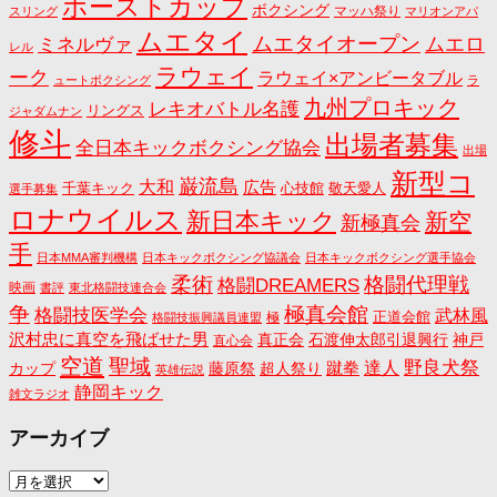
ホーストカップ
ボクシング
マッハ祭り
スリング
マリオンアパ
ムエタイ
ムエタイオープン
ミネルヴァ
ムエロ
レル
ラウェイ
ーク
ラウェイ×アンビータブル
ュートボクシング
ラ
九州プロキック
レキオバトル名護
リングス
ジャダムナン
修斗
出場者募集
全日本キックボクシング協会
出場
新型コ
巌流島
大和
広告
千葉キック
心技館
敬天愛人
選手募集
ロナウイルス
新日本キック
新空
新極真会
手
日本MMA審判機構
日本キックボクシング協議会
日本キックボクシング選手協会
格闘代理戦
柔術
格闘DREAMERS
映画
書評
東北格闘技連合会
争
極真会館
格闘技医学会
武林風
正道会館
極
格闘技振興議員連盟
沢村忠に真空を飛ばせた男
真正会
石渡伸太郎引退興行
神戸
直心会
空道
聖域
野良犬祭
蹴拳
達人
カップ
藤原祭
超人祭り
英雄伝説
静岡キック
雑文ラジオ
アーカイブ
ア