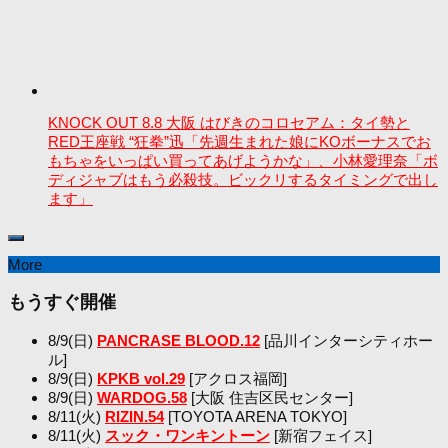
KNOCK OUT 8.8 大阪 はびきのコロセアム：タイ勢と
RED王座戦 “狂拳”迅「先週生まれた娘にKOボーナスでお
もちゃをいっぱい買ってあげようかな」、小林愛理奈「ボ
ディジャブはもう必殺技。ビックリするタイミングで出し
ます」
More
もうすぐ開催
8/9(日)
PANCRASE BLOOD.12
[品川インターシティホー
ル]
8/9(日)
KPKB vol.29
[アクロス福岡]
8/9(日)
WARDOG.58
[大阪 住吉区民センター]
8/11(火)
RIZIN.54
[TOYOTA ARENA TOKYO]
8/11(火)
スック・ワンキントーン
[新宿フェイス]