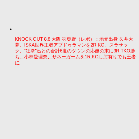
KNOCK OUT 8.8 大阪 羽曳野（レポ）：地元出身 久井大
夢、ISKA世界王者アブドゥラマンを2R KO。スラサッ
ク、“狂拳”迅との合計6度のダウンの応酬の末に3R TKO勝
ち。小林愛理奈、サネーガームを1R KOし肘有りでも王者
に