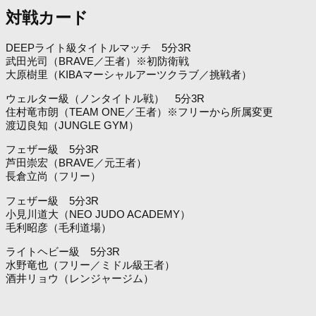
対戦カード
DEEPライト級タイトルマッチ 5分3R
武田光司（BRAVE／王者）※初防衛戦
大原樹里（KIBAマーシャルアーツクラブ／挑戦者）
ウェルター級（ノンタイトル戦） 5分3R
住村竜市朗（TEAM ONE／王者）※フリーから所属変更
渡辺良知（JUNGLE GYM）
フェザー級 5分3R
芦田崇宏（BRAVE／元王者）
長倉立尚（フリー）
フェザー級 5分3R
小見川道大（NEO JUDO ACADEMY）
毛利昭彦（毛利道場）
ライトヘビー級 5分3R
水野竜也（フリー／ミドル級王者）
酒井リョウ（レンジャージム）