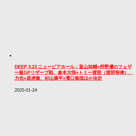
DEEP 3.23 ニューピアホール：畠山祐輔×狩野優のフェザ
ー級GPリザーブ戦、倉本大悟×トミー渡部（渡部智偉）、
力也×原虎徹、杉山廣平×濱口奏琉ほか決定
2025-01-24