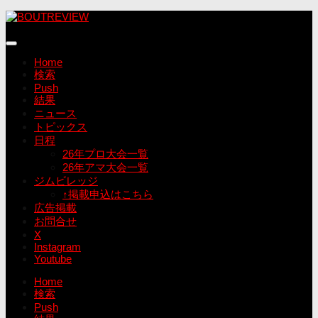
コ
ン
テ
ン
Home
ツ
検索
へ
Push
ス
結果
キ
ニュース
ッ
トピックス
プ
日程
26年プロ大会一覧
26年アマ大会一覧
ジムビレッジ
↑掲載申込はこちら
広告掲載
お問合せ
X
Instagram
Youtube
Home
検索
Push