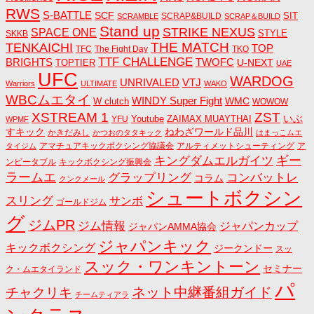
RWS
S-BATTLE
SCF
SIT
SCRAP&BUILD
SCRAMBLE
SCRAP＆BUILD
Stand up
STRIKE NEXUS
SPACE ONE
STYLE
SKKB
THE MATCH
TENKAICHI
TOP
TFC
The Fight Day
TKO
TTF CHALLENGE
BRIGHTS
TWOFC
U-NEXT
TOPTIER
UAE
UFC
WARDOG
UNRIVALED
VTJ
Warriors
ULTIMATE
WAKO
WBCムエタイ
WINDY Super Fight
WMC
W clutch
WOWOW
ZST
XSTREAM 1
いぶ
Youtube
ZAIMAX MUAYTHAI
YFU
WPMF
すキック
ねわざワールド品川
かきだみし
かつおのタタキック
はまっこムエ
アマチュアキックボクシング協議会
アルティメットシューティング
ア
タイジム
キングダムエルガイツ
ギー
ンビータブル
キックボクシング振興会
ラームエ
コンバットレ
グラップリング
コラム
クンクメール
シュートボクシン
スリング
サンボ
ゴールドジム
グ
ジムPR
ジム情報
ジャパンカップ
ジャパンAMMA協会
ジャパンキック
キックボクシング
ジークンドー
スッ
スック・ワンキントーン
セミナー
ク・ムエタイランド
パ
ネット中継番組ガイド
チャクリキ
チームティアラ