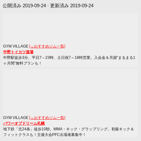
公開済み
2019-09-24
· 更新済み
2019-09-24
GYM VILLAGE
[→おすすめジム一覧]
中野トイカツ道場
中野駅徒歩3分。平日7～23時、土日祝7～18時営業。入会金＆月謝“まるまる1
ヶ月間”無料プランも！
GYM VILLAGE
[→おすすめジム一覧]
パワーオブドリーム札幌
地下鉄「北24条」徒歩10秒。MMA・キック・グラップリング。初級キック＆
フィットクラスも！主催大会PFC出場者募集中！