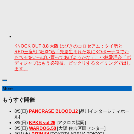
KNOCK OUT 8.8 大阪 はびきのコロセアム：タイ勢と
RED王座戦 “狂拳”迅「先週生まれた娘にKOボーナスでお
もちゃをいっぱい買ってあげようかな」、小林愛理奈「ボ
ディジャブはもう必殺技。ビックリするタイミングで出し
ます」
More
もうすぐ開催
8/9(日)
PANCRASE BLOOD.12
[品川インターシティホー
ル]
8/9(日)
KPKB vol.29
[アクロス福岡]
8/9(日)
WARDOG.58
[大阪 住吉区民センター]
8/11(火)
RIZIN.54
[TOYOTA ARENA TOKYO]