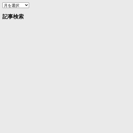
ア
ー
カ
記事検索
イ
ブ