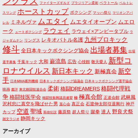
ンクラス
ベラトール
ファイターズギルド
ブラジリアン柔術
ベルトレ
ホーストカップ
ボクシング
マッハ祭り
スリング
マリオンアパ
ムエタイ
ムエタイオープン
ミネルヴァ
ムエロ
レル
ラウェイ
ーク
ラウェイ×アンビータブル
ュートボクシング
ラ
九州プロキック
レキオバトル名護
リングス
ジャダムナン
修斗
出場者募集
全日本キックボクシング協会
出場
新型コ
巌流島
大和
広告
千葉キック
心技館
敬天愛人
選手募集
ロナウイルス
新日本キック
新空
新極真会
手
日本MMA審判機構
日本キックボクシング協議会
日本キックボクシング選手協会
格闘代理戦
柔術
格闘DREAMERS
映画
書評
東北格闘技連合会
争
極真会館
格闘技医学会
武林風
正道会館
極
格闘技振興議員連盟
沢村忠に真空を飛ばせた男
真正会
石渡伸太郎引退興行
神戸
直心会
空道
聖域
野良犬祭
蹴拳
達人
カップ
藤原祭
超人祭り
英雄伝説
静岡キック
雑文ラジオ
アーカイブ