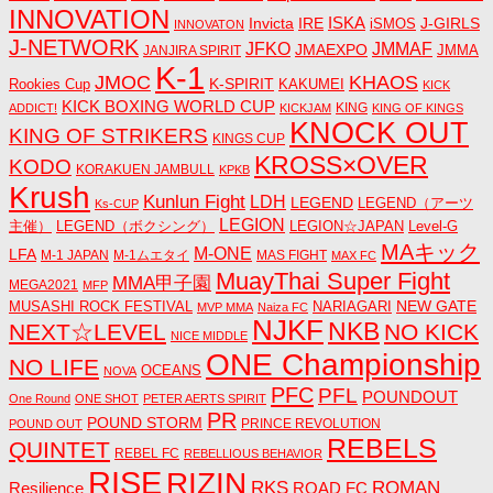
INNOVATION
ISKA
Invicta
IRE
J-GIRLS
iSMOS
INNOVATON
J-NETWORK
JMMAF
JFKO
JMAEXPO
JANJIRA SPIRIT
JMMA
K-1
JMOC
KHAOS
K-SPIRIT
Rookies Cup
KAKUMEI
KICK
KICK BOXING WORLD CUP
KING
ADDICT!
KICKJAM
KING OF KINGS
KNOCK OUT
KING OF STRIKERS
KINGS CUP
KROSS×OVER
KODO
KORAKUEN JAMBULL
KPKB
Krush
Kunlun Fight
LDH
LEGEND
LEGEND（アーツ
Ks-CUP
LEGION
主催）
LEGEND（ボクシング）
LEGION☆JAPAN
Level-G
MAキック
M-ONE
LFA
M-1 JAPAN
M-1ムエタイ
MAS FIGHT
MAX FC
MuayThai Super Fight
MMA甲子園
MEGA2021
MFP
NEW GATE
MUSASHI ROCK FESTIVAL
NARIAGARI
MVP MMA
Naiza FC
NJKF
NKB
NEXT☆LEVEL
NO KICK
NICE MIDDLE
ONE Championship
NO LIFE
OCEANS
NOVA
PFC
PFL
POUNDOUT
One Round
ONE SHOT
PETER AERTS SPIRIT
PR
POUND STORM
PRINCE REVOLUTION
POUND OUT
REBELS
QUINTET
REBEL FC
REBELLIOUS BEHAVIOR
RISE
RIZIN
RKS
ROMAN
ROAD FC
Resilience