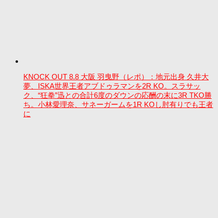
KNOCK OUT 8.8 大阪 羽曳野（レポ）：地元出身 久井大
夢、ISKA世界王者アブドゥラマンを2R KO。スラサッ
ク、“狂拳”迅との合計6度のダウンの応酬の末に3R TKO勝
ち。小林愛理奈、サネーガームを1R KOし肘有りでも王者
に