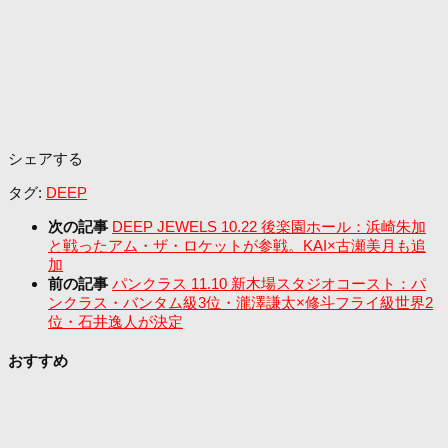
シェアする
タグ:
DEEP
次の記事
DEEP JEWELS 10.22 後楽園ホール：浜崎朱加
と戦ったアム・ザ・ロケットが参戦。KAI×古瀬美月も追
加
前の記事
パンクラス 11.10 新木場スタジオコースト：パ
ンクラス・バンタム級3位・瀧澤謙太×修斗フライ級世界2
位・石井逸人が決定
おすすめ