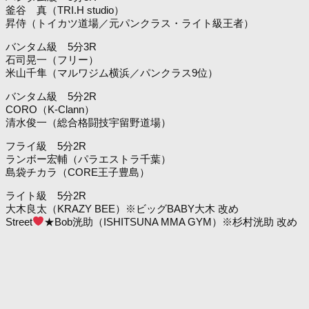
釜谷 真（TRI.H studio）
昇侍（トイカツ道場／元パンクラス・ライト級王者）
バンタム級 5分3R
石司晃一（フリー）
米山千隼（マルワジム横浜／パンクラス9位）
バンタム級 5分2R
CORO（K-Clann）
清水俊一（総合格闘技宇留野道場）
フライ級 5分2R
ランボー宏輔（パラエストラ千葉）
島袋チカラ（CORE王子豊島）
ライト級 5分2R
大木良太（KRAZY BEE）※ビッグBABY大木 改め
Street
★Bob洸助（ISHITSUNA MMA GYM）※杉村洸助 改め