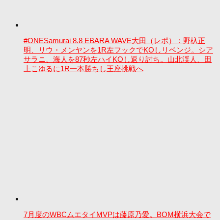
#ONESamurai 8.8 EBARA WAVE大田（レポ）：野杁正
明、リウ・メンヤンを1R左フックでKOしリベンジ。シア
サラニ、海人を87秒左ハイKOし返り討ち。山北渓人、田
上こゆるに1R一本勝ちし王座挑戦へ
7月度のWBCムエタイMVPは藤原乃愛。BOM横浜大会で