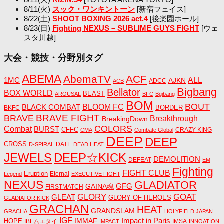
8/11(火)
スック・ワンキントーン
[新宿フェイス]
8/22(土)
SHOOT BOXING 2026 act.4
[後楽園ホール]
8/23(日)
Fighting NEXUS – SUBLIME GUYS FIGHT
[ウェ
スタ川越]
大会・競技・分野別タグ
ABEMA
AbemaTV
ACF
1MC
ALL
AJKN
ADCC
ACB
Bigbang
Bellator
BOX WORLD
BEAST
AROUSAL
BFC
Bgibang
BOM
BOUT
BLACK COMBAT
BLOOM FC
BORDER
BKFC
BRAVE FIGHT
BRAVE
Breakthrough
BreakingDown
COLORS
Combat
BURST
CFFC
CRAZY KING
CMA
Combate Global
DEEP
DEEP
CROSS
DATE
D-SPIRAL
DEAD HEAT
JEWELS
DEEP☆KICK
DEMOLITION
DEFEAT
EM
Fighting
FIGHT CLUB
Eruption
Eternal
Legend
EXECUTIVE FIGHT
NEXUS
GLADIATOR
GAINA魂
GFG
FIRSTMATCH
GLORY
GOAT
GLEAT
GLORY OF HEROES
GLADIATOR KICK
GRACHAN
HEAT
GRANDSLAM
GRACHA
HOLYFIELD JAPAN
IGF
Impact in Paris
IMMAF
HOPE
IBFムエタイ
IMSA
IMPACT
INNOATION