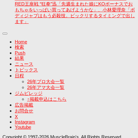
RED王座戦 “狂拳”迅「先週生まれた娘にKOボーナスでお
もちゃをいっぱい買ってあげようかな」、小林愛理奈「ボ
ディジャブはもう必殺技。ビックリするタイミングで出し
ます」
Home
検索
Push
結果
ニュース
トピックス
日程
26年プロ大会一覧
26年アマ大会一覧
ジムビレッジ
↑掲載申込はこちら
広告掲載
お問合せ
X
Instagram
Youtube
Copyright © 1997-2026 MuscleBrain's. All Rights Reserved.