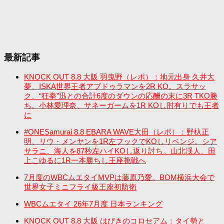
最新記事
KNOCK OUT 8.8 大阪 羽曳野（レポ）：地元出身 久井大
夢、ISKA世界王者アブドゥラマンを2R KO。スラサッ
ク、“狂拳”迅との合計6度のダウンの応酬の末に3R TKO勝
ち。小林愛理奈、サネーガームを1R KOし肘有りでも王者
に
#ONESamurai 8.8 EBARA WAVE大田（レポ）：野杁正
明、リウ・メンヤンを1R左フックでKOしリベンジ。シア
サラニ、海人を87秒左ハイKOし返り討ち。山北渓人、田
上こゆるに1R一本勝ちし王座挑戦へ
7月度のWBCムエタイMVPは藤原乃愛。BOM横浜大会で
世界女子ミニフライ級王座初防衛
WBCムエタイ 26年7月度 日本ランキング
KNOCK OUT 8.8 大阪 はびきのコロセアム：タイ勢と