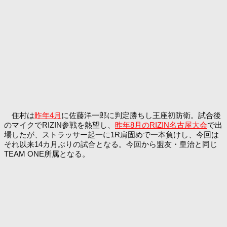
住村は
昨年4月
に佐藤洋一郎に判定勝ちし王座初防衛。試合後
のマイクでRIZIN参戦を熱望し、
昨年8月のRIZIN名古屋大会
で出
場したが、ストラッサー起一に1R肩固めで一本負けし、今回は
それ以来14カ月ぶりの試合となる。今回から盟友・皇治と同じ
TEAM ONE所属となる。