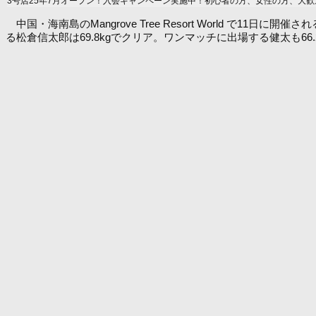
3号店25年7月オープン！入会キャンペーン実施中！初心者の方、女性の方、大歓
中国・海南島のMangrove Tree Resort World で11
る松倉信太郎は69.8kgでクリア。ワンマッチに出場する健太も