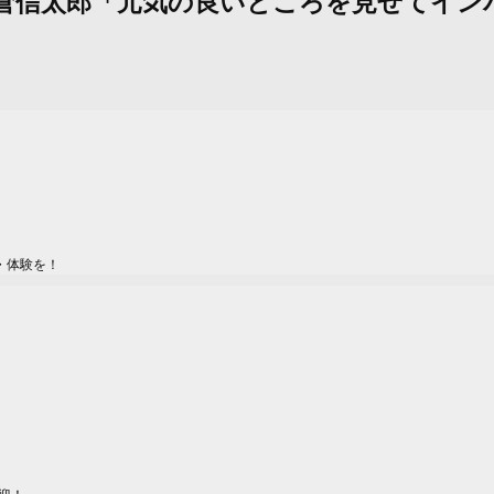
計量クリアの松倉信太郎「元気の良いところを見せ
」
・体験を！