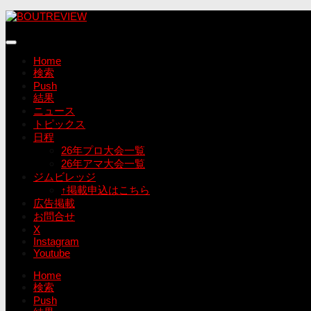
コ
ン
テ
ン
Home
ツ
検索
へ
Push
ス
結果
キ
ニュース
ッ
トピックス
プ
日程
26年プロ大会一覧
26年アマ大会一覧
ジムビレッジ
↑掲載申込はこちら
広告掲載
お問合せ
X
Instagram
Youtube
Home
検索
Push