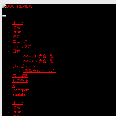
コ
ン
テ
ン
Home
ツ
検索
へ
Push
ス
結果
キ
ニュース
ッ
トピックス
プ
日程
26年プロ大会一覧
26年アマ大会一覧
ジムビレッジ
↑掲載申込はこちら
広告掲載
お問合せ
X
Instagram
Youtube
Home
検索
Push