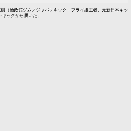
石川直樹（治政館ジム／ジャパンキック・フライ級王者、元新日本キッ
パンキックから届いた。