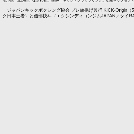
地下鉄「北24条」徒歩10秒。MMA・キック・グラップリング。初級キック＆フ
ジャパンキックボクシング協会 プレ旗揚げ興行 KICK-Ori
ク日本王者）と儀部快斗（エクシンディコンジムJAPAN／タイR