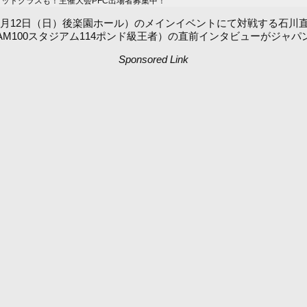
ィットクラスも！主催大会PFC出場者募集中！
gin（5月12日（日）後楽園ホール）のメインイベントにて対戦する
AM100スタジアム114ポンド級王者）の直前インタビューがジャ
Sponsored Link