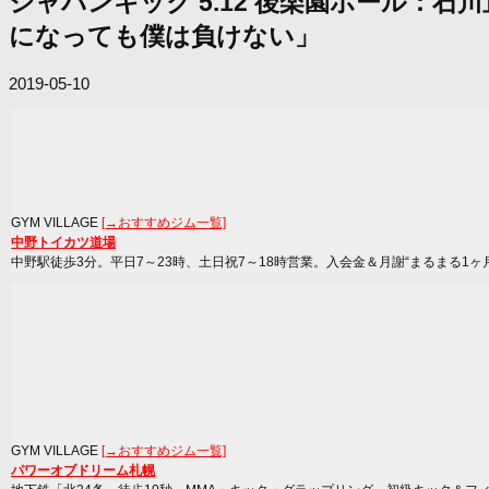
ジャパンキック 5.12 後楽園ホール
になっても僕は負けない」
2019-05-10
GYM VILLAGE
[→おすすめジム一覧]
中野トイカツ道場
中野駅徒歩3分。平日7～23時、土日祝7～18時営業。入会金＆月謝“まるまる1ヶ
GYM VILLAGE
[→おすすめジム一覧]
パワーオブドリーム札幌