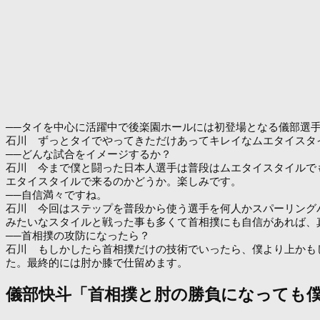
──タイを中心に活躍中で後楽園ホールには初登場となる儀部選
石川 ずっとタイでやってきただけあってキレイなムエタイスタ
──どんな試合をイメージするか？
石川 今まで僕と闘った日本人選手は普段はムエタイスタイルで
エタイスタイルで来るのかどうか。楽しみです。
──自信満々ですね。
石川 今回はステップを普段から使う選手を何人かスパーリング
みたいなスタイルと戦った事も多くて首相撲にも自信があれば、
──首相撲の攻防になったら？
石川 もしかしたら首相撲だけの技術でいったら、僕より上かも
た。最終的には肘か膝で仕留めます。
儀部快斗「首相撲と肘の勝負になっても