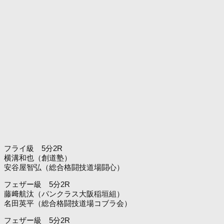
フライ級 5分2R
横溝和也（創道塾）
安谷屋智弘（総合格闘技道場闘心）
フェザー級 5分2R
藤﨑航汰（パンクラス大阪稲垣組）
名田英平（総合格闘技道場コブラ会）
フェザー級 5分2R