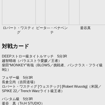
ロバート・ワスティ
ピータ―・ベナベン
釜谷真
グ
テ
対戦カード
DEEPストロー級タイトルマッチ 5分3R
越智晴雄（パラエストラ愛媛／王者）
柴田“MONKEY”有哉（BLOWS／挑戦者、パンクラス・フライ級
8位）
フェザー級 5分3R
長倉立尚（吉田道場）
ロバート・ワスティグ [ウェステック] [Robert Wusstig]（米国／
SPIKE 22／Trench Warzライト級王者）
バンタム級 5分3R
釜谷 真（Tri.H STUDIO）