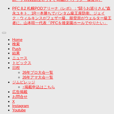
PFC 8.2 札幌PODアリーナ（レポ）：“闘うお巡りさん”森
永ユキト、1R一本勝ちでバンタム級王座防衛。ジェイ
ク・ウィルキンスがフェザー級、能登崇がウェルター級王
者に。山本喧一代表「PFCを後楽園ホールでやりたい」
Home
検索
Push
結果
ニュース
トピックス
日程
26年プロ大会一覧
26年アマ大会一覧
ジムビレッジ
↑掲載申込はこちら
広告掲載
お問合せ
X
Instagram
Youtube