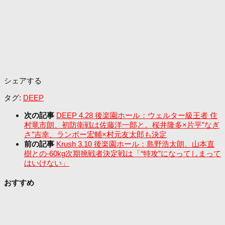
シェアする
タグ:
DEEP
次の記事
DEEP 4.28 後楽園ホール：ウェルター級王者 住
村竜市朗、初防衛戦は佐藤洋一郎と。桜井隆多×片平”なぎ
さ”吉幸、ランボー宏輔×村元友太郎も決定
前の記事
Krush 3.10 後楽園ホール：島野浩太朗、山本直
樹との-60kg次期挑戦者決定戦は「“特攻”になってしまって
はいけない」
おすすめ