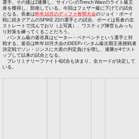
選手。その後は2連勝し、サイパンのTrench Warzのライト級王
座を獲得し、防衛している。今回はフェザー級に下げての試合
となる。長倉は
昨年10月のディファ有明大会
のジョイ・ボーイ
戦に続きグアムのSPIKE 22の選手との試合。ボーイは長倉の左
ストレートで沈んでおり（上写真）、ワスティグ陣営もみっち
り対策を練ってくることだろう。
バンタム級の釜谷真はピータ―・ベナベンテという選手と対
戦する。釜谷は昨年10月大会のDEEPバンタム級次期王座挑戦者
決定戦でソン・ジンスに大差の判定負けを喫し、連勝が4でスト
ップして以来の試合となる。
プレリミナリーファイト4試合も決まり、全カードが決定して
いる。