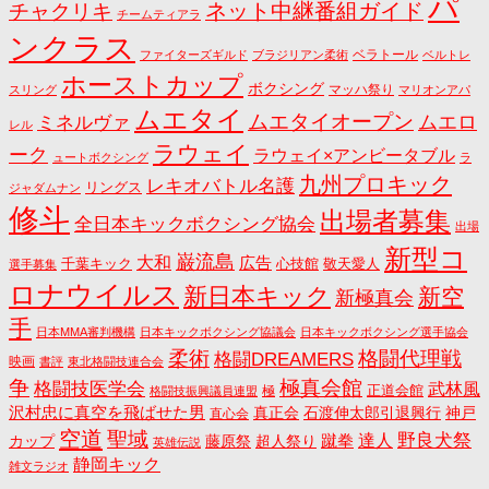
パ
ネット中継番組ガイド
チャクリキ
チームティアラ
ンクラス
ベラトール
ファイターズギルド
ブラジリアン柔術
ベルトレ
ホーストカップ
ボクシング
マッハ祭り
スリング
マリオンアパ
ムエタイ
ムエタイオープン
ミネルヴァ
ムエロ
レル
ラウェイ
ーク
ラウェイ×アンビータブル
ュートボクシング
ラ
九州プロキック
レキオバトル名護
リングス
ジャダムナン
修斗
出場者募集
全日本キックボクシング協会
出場
新型コ
巌流島
大和
広告
千葉キック
心技館
敬天愛人
選手募集
ロナウイルス
新日本キック
新空
新極真会
手
日本MMA審判機構
日本キックボクシング協議会
日本キックボクシング選手協会
格闘代理戦
柔術
格闘DREAMERS
映画
書評
東北格闘技連合会
争
極真会館
格闘技医学会
武林風
正道会館
極
格闘技振興議員連盟
沢村忠に真空を飛ばせた男
真正会
石渡伸太郎引退興行
神戸
直心会
空道
聖域
野良犬祭
蹴拳
達人
カップ
藤原祭
超人祭り
英雄伝説
静岡キック
雑文ラジオ