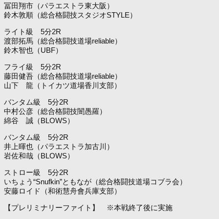
冨田翔市（パラエストラ東大阪）
鈴木敦順（総合格闘技スタジオSTYLE）
ライト級 5分2R
渡部拓馬（総合格闘技道場reliable）
鈴木智也（UBF）
フライ級 5分2R
藤田健吾（総合格闘技道場reliable）
山下 龍（トイカツ道場香川支部）
バンタム級 5分2R
中村公彦（総合格闘技闇愚羅）
綿谷 誠（BLOWS）
バンタム級 5分2R
井上暉也（パラエストラ加古川）
岩佐和哉（BLOWS）
ストロー級 5分2R
いちょう“Snufkin”ともなが（総合格闘技道場コブラ会）
安藤ロイド（和術慧舟會兵庫支部）
【プレリミナリーファイト】 ※本戦終了後に実施