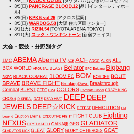
8/8(土)
KNOCK OUT.67
[タケダハムはびきのコロセアム]
8/9(日)
PANCRASE BLOOD.12
[品川インターシティホー
ル]
8/9(日)
KPKB vol.29
[アクロス福岡]
8/9(日)
WARDOG.58
[大阪 住吉区民センター]
8/11(火)
RIZIN.54
[TOYOTA ARENA TOKYO]
8/11(火)
スック・ワンキントーン
[新宿フェイス]
大会・競技・分野別タグ
ABEMA
AbemaTV
ACF
1MC
ALL
AJKN
ADCC
ACB
Bigbang
Bellator
BOX WORLD
BEAST
AROUSAL
BFC
Bgibang
BOM
BOUT
BLACK COMBAT
BLOOM FC
BORDER
BKFC
BRAVE FIGHT
BRAVE
Breakthrough
BreakingDown
COLORS
Combat
BURST
CFFC
CRAZY KING
CMA
Combate Global
DEEP
DEEP
CROSS
DATE
D-SPIRAL
DEAD HEAT
JEWELS
DEEP☆KICK
DEMOLITION
DEFEAT
EM
Fighting
FIGHT CLUB
Eruption
Eternal
Legend
EXECUTIVE FIGHT
NEXUS
GLADIATOR
GAINA魂
GFG
FIRSTMATCH
GLORY
GOAT
GLEAT
GLORY OF HEROES
GLADIATOR KICK