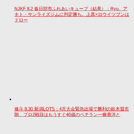
NJKF 8.2 春日部市ふれあいキューブ（結果）：Ryu、ア
キト・サンライズジムに判定勝ち。上真×ロウイツブンは
ドロー
修斗 8.30 新潟LOTS：4月大会緊急出場で勝利の鈴木賛市
朗、プロ2戦目はもうすぐ40歳のベテラン一條貴洋と