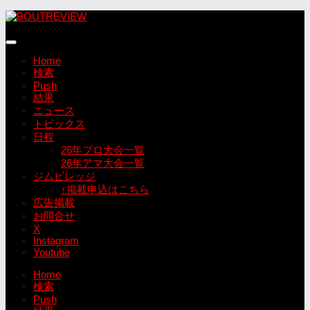
コ
ン
テ
ン
Home
ツ
検索
へ
Push
ス
結果
キ
ニュース
ッ
トピックス
プ
日程
26年プロ大会一覧
26年アマ大会一覧
ジムビレッジ
↑掲載申込はこちら
広告掲載
お問合せ
X
Instagram
Youtube
Home
検索
Push