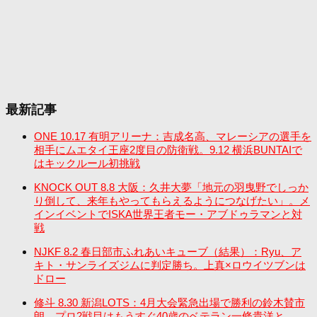
最新記事
ONE 10.17 有明アリーナ：吉成名高、マレーシアの選手を
相手にムエタイ王座2度目の防衛戦。9.12 横浜BUNTAIで
はキックルール初挑戦
KNOCK OUT 8.8 大阪：久井大夢「地元の羽曳野でしっか
り倒して、来年もやってもらえるようにつなげたい」。メ
インイベントでISKA世界王者モー・アブドゥラマンと対
戦
NJKF 8.2 春日部市ふれあいキューブ（結果）：Ryu、ア
キト・サンライズジムに判定勝ち。上真×ロウイツブンは
ドロー
修斗 8.30 新潟LOTS：4月大会緊急出場で勝利の鈴木賛市
朗、プロ2戦目はもうすぐ40歳のベテラン一條貴洋と