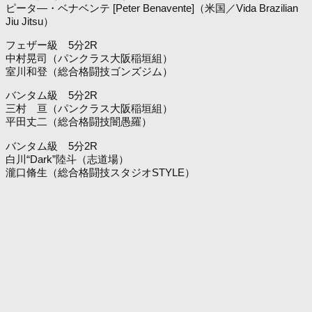
ピータ―・ベナベンテ [Peter Benavente]（米国／Vida Brazilian
Jiu Jitsu）
フェザー級 5分2R
中村晃司（パンクラス大阪稲垣組）
室川和登（総合格闘技ゴンズジム）
バンタム級 5分2R
三村 亘（パンクラス大阪稲垣組）
平田丈二（総合格闘技闇愚羅）
バンタム級 5分2R
白川“Dark”陸斗（志道場）
瀧口脩生（総合格闘技スタジオSTYLE）