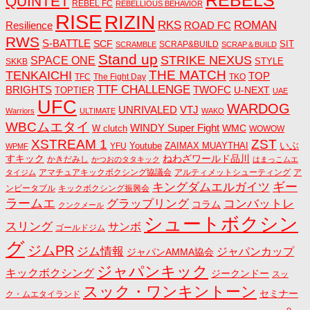
REBELS
QUINTET
REBEL FC
REBELLIOUS BEHAVIOR
RISE
RIZIN
RKS
ROMAN
ROAD FC
Resilience
RWS
S-BATTLE
SCF
SIT
SCRAP&BUILD
SCRAMBLE
SCRAP＆BUILD
Stand up
STRIKE NEXUS
SPACE ONE
STYLE
SKKB
THE MATCH
TENKAICHI
TOP
TFC
The Fight Day
TKO
TTF CHALLENGE
BRIGHTS
TWOFC
U-NEXT
TOPTIER
UAE
UFC
WARDOG
UNRIVALED
VTJ
Warriors
ULTIMATE
WAKO
WBCムエタイ
WINDY Super Fight
WMC
W clutch
WOWOW
ZST
XSTREAM 1
いぶ
Youtube
ZAIMAX MUAYTHAI
YFU
WPMF
すキック
ねわざワールド品川
かきだみし
かつおのタタキック
はまっこムエ
アマチュアキックボクシング協議会
アルティメットシューティング
ア
タイジム
キングダムエルガイツ
ギー
ンビータブル
キックボクシング振興会
ラームエ
コンバットレ
グラップリング
コラム
クンクメール
シュートボクシン
スリング
サンボ
ゴールドジム
グ
ジムPR
ジム情報
ジャパンカップ
ジャパンAMMA協会
ジャパンキック
キックボクシング
ジークンドー
スッ
スック・ワンキントーン
セミナー
ク・ムエタイランド