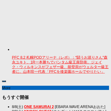
PFC 8.2 札幌PODアリーナ（レポ）：“闘うお巡りさん”森
永ユキト、1R一本勝ちでバンタム級王座防衛。ジェイ
ク・ウィルキンスがフェザー級、能登崇がウェルター級王
者に。山本喧一代表「PFCを後楽園ホールでやりたい」
More
もうすぐ開催
8/8(土)
ONE SAMURAI 2
[EBARA WAVE ARENAおおた]