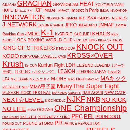
GRACHAN
HEAT
GRANDSLAM
GRACHA
HOLYFIELD JAPAN
IGF
Impact in Paris
IMMAF
HOPE
IBFムエタイ
IMSA
IMPACT
INNOATION
INNOVATION
ISKA
Invicta
IRE
J-GIRLS
iSMOS
INNOVATON
J-NETWORK
JMMAF
JFKO
JMAEXPO
JANJIRA SPIRIT
JMMA
K-1
JMOC
KHAOS
K-SPIRIT
Rookies Cup
KAKUMEI
KICK
KICK BOXING WORLD CUP
KING
ADDICT!
KICKJAM
KING OF KINGS
KNOCK OUT
KING OF STRIKERS
KINGS CUP
KROSS×OVER
KODO
KORAKUEN JAMBULL
KPKB
Krush
Kunlun Fight
LDH
LEGEND
LEGEND（アーツ
Ks-CUP
LEGION
主催）
LEGEND（ボクシング）
LEGION☆JAPAN
Level-G
MAキック
M-ONE
LFA
M-1 JAPAN
M-1ムエタイ
MAS FIGHT
MAX FC
MuayThai Super Fight
MMA甲子園
MEGA2021
MFP
NEW GATE
MUSASHI ROCK FESTIVAL
NARIAGARI
MVP MMA
Naiza FC
NJKF
NKB
NEXT☆LEVEL
NO KICK
NICE MIDDLE
ONE Championship
NO LIFE
OCEANS
NOVA
PFC
PFL
POUNDOUT
One Round
ONE SHOT
PETER AERTS SPIRIT
PR
POUND STORM
PRINCE REVOLUTION
POUND OUT