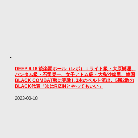
DEEP 9.18 後楽園ホール（レポ）：ライト級・大原樹理、
バンタム級・石司晃一、女子アトム級・大島沙緒里、韓国
BLACK COMBAT勢に完敗し3本のベルト流出。5勝2敗の
BLACK代表「次はRIZINとやってもいい」
2023-09-18