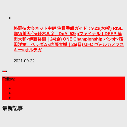
格闘技大会ネット中継 注目番組ガイド：9.23(木/祝) RISE
那須川天心×鈴木真彦、DoA -53kgファイナル｜DEEP 藤
田大和×伊藤裕樹｜24(金) ONE Championship パシオ×猿
田洋祐、ペッダム×内藤大樹｜25(日) UFC ヴォルカノフス
キー×オルテガ
2021-09-22
Follow:
最新記事