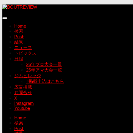
コ
ン
テ
ン
Home
ツ
検索
へ
Push
ス
結果
キ
ニュース
ッ
トピックス
プ
日程
26年プロ大会一覧
26年アマ大会一覧
ジムビレッジ
↑掲載申込はこちら
広告掲載
お問合せ
X
Instagram
Youtube
Home
検索
Push