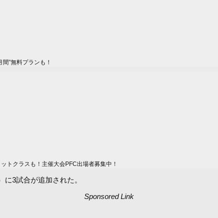
月間”無料プランも！
ィットクラスも！主催大会PFC出場者募集中！
ホール）に3試合が追加された。
Sponsored Link