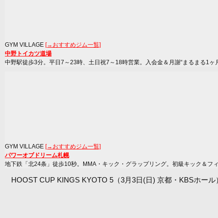
GYM VILLAGE
[→おすすめジム一覧]
中野トイカツ道場
中野駅徒歩3分。平日7～23時、土日祝7～18時営業。入会金＆月謝“まるまる1ヶ
GYM VILLAGE
[→おすすめジム一覧]
パワーオブドリーム札幌
地下鉄「北24条」徒歩10秒。MMA・キック・グラップリング。初級キック＆フ
HOOST CUP KINGS KYOTO 5（3月3日(日) 京都・KBS