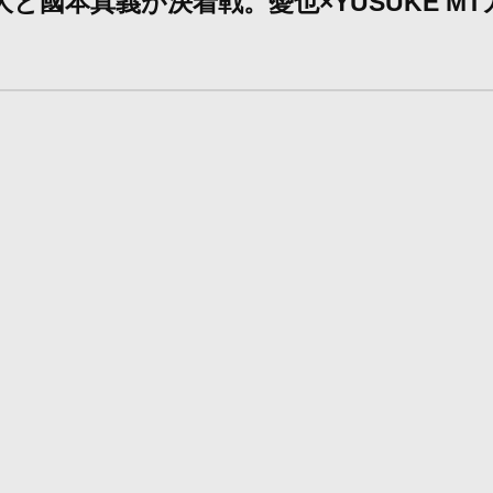
滉大と國本真義が決着戦。憂也×YUSUKE 