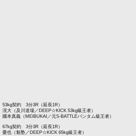
53kg契約 3分3R（延長1R）
滉大（及川道場／DEEP☆KICK 53kg級王者）
國本真義（MEIBUKAI／元S-BATTLEバンタム級王者）
67kg契約 3分3R（延長1R）
憂也（魁塾／DEEP☆KICK 65kg級王者）