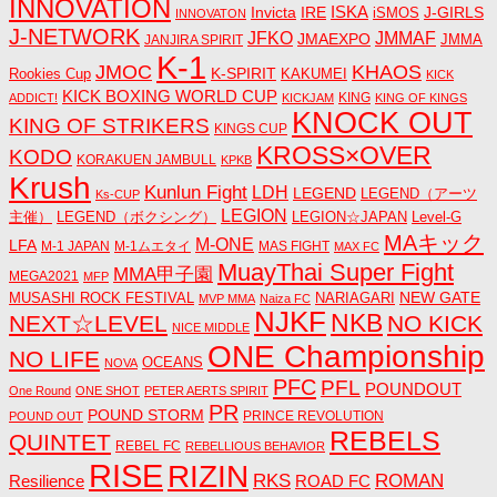
INNOVATION
ISKA
Invicta
IRE
J-GIRLS
iSMOS
INNOVATON
J-NETWORK
JMMAF
JFKO
JMAEXPO
JANJIRA SPIRIT
JMMA
K-1
JMOC
KHAOS
K-SPIRIT
Rookies Cup
KAKUMEI
KICK
KICK BOXING WORLD CUP
KING
ADDICT!
KICKJAM
KING OF KINGS
KNOCK OUT
KING OF STRIKERS
KINGS CUP
KROSS×OVER
KODO
KORAKUEN JAMBULL
KPKB
Krush
Kunlun Fight
LDH
LEGEND
LEGEND（アーツ
Ks-CUP
LEGION
主催）
LEGEND（ボクシング）
LEGION☆JAPAN
Level-G
MAキック
M-ONE
LFA
M-1 JAPAN
M-1ムエタイ
MAS FIGHT
MAX FC
MuayThai Super Fight
MMA甲子園
MEGA2021
MFP
NEW GATE
MUSASHI ROCK FESTIVAL
NARIAGARI
MVP MMA
Naiza FC
NJKF
NKB
NEXT☆LEVEL
NO KICK
NICE MIDDLE
ONE Championship
NO LIFE
OCEANS
NOVA
PFC
PFL
POUNDOUT
One Round
ONE SHOT
PETER AERTS SPIRIT
PR
POUND STORM
PRINCE REVOLUTION
POUND OUT
REBELS
QUINTET
REBEL FC
REBELLIOUS BEHAVIOR
RISE
RIZIN
RKS
ROMAN
ROAD FC
Resilience