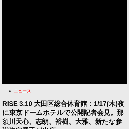
ニュース
RISE 3.10 大田区総合体育館：1/17(木)夜
に東京ドームホテルで公開記者会見。那
須川天心、志朗、裕樹、大雅、新たな参