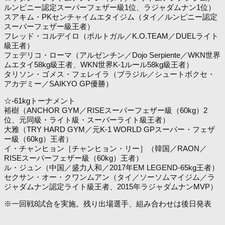
ルンピニー認定スーパーフェザー級1位、ラジャダムナン1位）
スアキム・PKセンチャイムエタイジム（タイ／ルンピニー認定
スーパーフェザー級王者）
フレッド・コルデイロ（ポルトガル／K.O.TEAM／DUELライト
級王者）
フェデリコ・ローマ（アルゼンチン／Dojo Serpiente／WKN世界
ムエタイ58kg級王者、WKN世界K-1ルール58kg級王者）
タリソン・ゴメス・フェレイラ（ブラジル／シュートボクセ・
アカデミー／SAIKYO GP優勝）
☆-61kgトーナメント
裕樹（ANCHOR GYM／RISEスーパーフェザー級（60kg）2
位、元同級・ライト級・スーパーライト級王者）
大雅（TRY HARD GYM／元K-1 WORLD GPスーパー・フェザ
ー級（60kg）王者）
イ・チャンヒョン［チャンヒョン・リー］（韓国／RAON／
RISEスーパーフェザー級（60kg）王者）
ル・ジュン（中国／盛力人和／2017年EM LEGEND-65kg王者）
セクサン・オー・クワンムアン（タイ／ソーソムマイジム／ラ
ジャダムナン認定ライト級王者、2015年ラジャダムナンMVP）
※一回戦8試合を実施。残り出場選手、組み合わせは後日発表