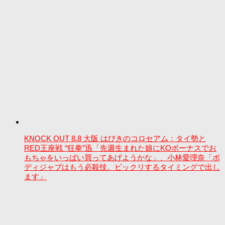
KNOCK OUT 8.8 大阪 はびきのコロセアム：タイ勢と
RED王座戦 “狂拳”迅「先週生まれた娘にKOボーナスでお
もちゃをいっぱい買ってあげようかな」、小林愛理奈「ボ
ディジャブはもう必殺技。ビックリするタイミングで出し
ます」