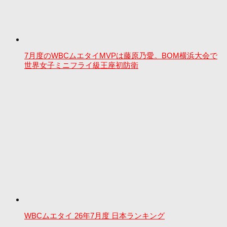
7月度のWBCムエタイMVPは藤原乃愛。BOM横浜大会で
世界女子ミニフライ級王座初防衛
WBCムエタイ 26年7月度 日本ランキング