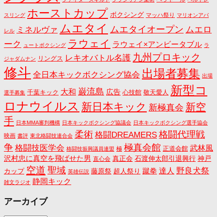
ホーストカップ
ボクシング
マッハ祭り
スリング
マリオンアパ
ムエタイ
ムエタイオープン
ミネルヴァ
ムエロ
レル
ラウェイ
ーク
ラウェイ×アンビータブル
ュートボクシング
ラ
九州プロキック
レキオバトル名護
リングス
ジャダムナン
修斗
出場者募集
全日本キックボクシング協会
出場
新型コ
巌流島
大和
広告
千葉キック
心技館
敬天愛人
選手募集
ロナウイルス
新日本キック
新空
新極真会
手
日本MMA審判機構
日本キックボクシング協議会
日本キックボクシング選手協会
格闘代理戦
柔術
格闘DREAMERS
映画
書評
東北格闘技連合会
争
極真会館
格闘技医学会
武林風
正道会館
極
格闘技振興議員連盟
沢村忠に真空を飛ばせた男
真正会
石渡伸太郎引退興行
神戸
直心会
空道
聖域
野良犬祭
蹴拳
達人
カップ
藤原祭
超人祭り
英雄伝説
静岡キック
雑文ラジオ
アーカイブ