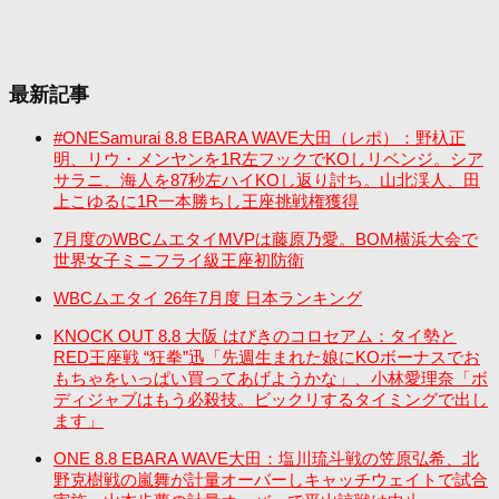
最新記事
#ONESamurai 8.8 EBARA WAVE大田（レポ）：野杁正
明、リウ・メンヤンを1R左フックでKOしリベンジ。シア
サラニ、海人を87秒左ハイKOし返り討ち。山北渓人、田
上こゆるに1R一本勝ちし王座挑戦権獲得
7月度のWBCムエタイMVPは藤原乃愛。BOM横浜大会で
世界女子ミニフライ級王座初防衛
WBCムエタイ 26年7月度 日本ランキング
KNOCK OUT 8.8 大阪 はびきのコロセアム：タイ勢と
RED王座戦 “狂拳”迅「先週生まれた娘にKOボーナスでお
もちゃをいっぱい買ってあげようかな」、小林愛理奈「ボ
ディジャブはもう必殺技。ビックリするタイミングで出し
ます」
ONE 8.8 EBARA WAVE大田：塩川琉斗戦の笠原弘希、北
野克樹戦の嵐舞が計量オーバーしキャッチウェイトで試合