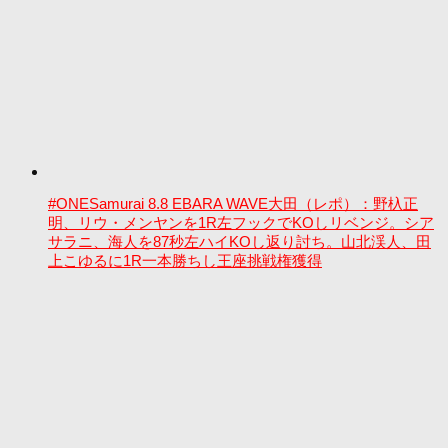
#ONESamurai 8.8 EBARA WAVE大田（レポ）：野杁正
明、リウ・メンヤンを1R左フックでKOしリベンジ。シア
サラニ、海人を87秒左ハイKOし返り討ち。山北渓人、田
上こゆるに1R一本勝ちし王座挑戦権獲得