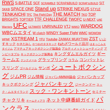
RWS
S-BATTLE
SCF
SIT
SCRAP&BUILD
SCRAMBLE
SCRAP＆BUILD
Stand up
STRIKE NEXUS
SPACE ONE
STYLE
SKKB
THE MATCH
TENKAICHI
TOP
TFC
The Fight Day
TKO
TTF CHALLENGE
BRIGHTS
TWOFC
U-NEXT
TOPTIER
UAE
UFC
WARDOG
UNRIVALED
VTJ
Warriors
ULTIMATE
WAKO
WBCムエタイ
WINDY Super Fight
WMC
W clutch
WOWOW
ZST
XSTREAM 1
いぶ
Youtube
ZAIMAX MUAYTHAI
YFU
WPMF
すキック
ねわざワールド品川
かきだみし
かつおのタタキック
はまっこムエ
アマチュアキックボクシング協議会
アルティメットシューティング
ア
タイジム
キングダムエルガイツ
ギー
ンビータブル
キックボクシング振興会
ラームエ
コンバットレ
グラップリング
コラム
クンクメール
シュートボクシン
スリング
サンボ
ゴールドジム
グ
ジムPR
ジム情報
ジャパンカップ
ジャパンAMMA協会
ジャパンキック
キックボクシング
ジークンドー
スッ
スック・ワンキントーン
セミナー
ク・ムエタイランド
パ
ネット中継番組ガイド
チャクリキ
チームティアラ
ンクラス
ベラトール
ファイターズギルド
ブラジリアン柔術
ベルトレ