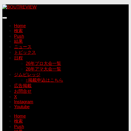
コ
ン
テ
ン
Home
ツ
検索
へ
Push
ス
結果
キ
ニュース
ッ
トピックス
プ
日程
26年プロ大会一覧
26年アマ大会一覧
ジムビレッジ
↑掲載申込はこちら
広告掲載
お問合せ
X
Instagram
Youtube
Home
検索
Push