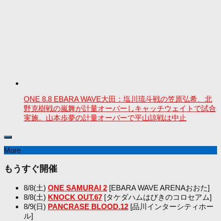
ONE 8.8 EBARA WAVE大田：塩川琉斗戦の笠原弘希、北
野克樹戦の嵐舞が計量オーバーしキャッチウェイトで試合
実施。山本歩夢の計量オーバーで平山諒戦は中止
More
もうすぐ開催
8/8(土)
ONE SAMURAI 2
[EBARA WAVE ARENAおおた]
8/8(土)
KNOCK OUT.67
[タケダハムはびきのコロセアム]
8/9(日)
PANCRASE BLOOD.12
[品川インターシティホー
ル]