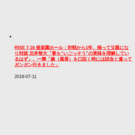
RISE 7.16 後楽園ホール：対戦から1年、揃って父親にな
り対談 北井智大「妻も“いごっそう”の意味を理解してい
るはず」、一輝「嫁（風香）を口説く時には試合と違って
ガンガン行きました」
2018-07-11