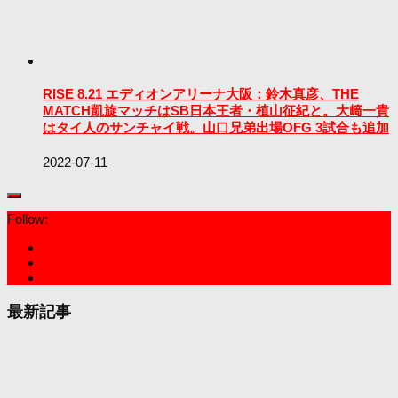
RISE 8.21 エディオンアリーナ大阪：鈴木真彦、THE
MATCH凱旋マッチはSB日本王者・植山征紀と。大﨑一貴
はタイ人のサンチャイ戦。山口兄弟出場OFG 3試合も追加
2022-07-11
Follow:
最新記事