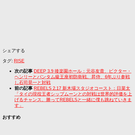
シェアする
タグ:
RISE
次の記事
DEEP 3.9 後楽園ホール：元谷友貴、ビクター・
ヘンリーとバンタム級王座初防衛戦。昇侍、6年ぶり参戦
し石司晃一と対戦
前の記事
REBELS 2.17 新木場スタジオコースト：日菜太
「タイの現役王者シップムーンとの対戦は世界的評価を上
げるチャンス。勝ってREBELSと一緒に僕も跳ねていきま
す」
おすすめ