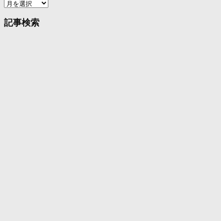
ア
ー
カ
記事検索
イ
ブ