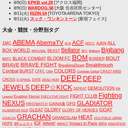
8/9(日)
KPKB vol.29
[アクロス福岡]
8/9(日)
WARDOG.58
[大阪 住吉区民センター]
8/11(火)
RIZIN.54
[TOYOTA ARENA TOKYO]
8/11(火)
スック・ワンキントーン
[新宿フェイス]
大会・競技・分野別タグ
ABEMA
AbemaTV
ACF
1MC
ALL
AJKN
ADCC
ACB
Bigbang
Bellator
BOX WORLD
BEAST
AROUSAL
BFC
Bgibang
BOM
BOUT
BLACK COMBAT
BLOOM FC
BORDER
BKFC
BRAVE FIGHT
BRAVE
Breakthrough
BreakingDown
COLORS
Combat
BURST
CFFC
CRAZY KING
CMA
Combate Global
DEEP
DEEP
CROSS
DATE
D-SPIRAL
DEAD HEAT
JEWELS
DEEP☆KICK
DEMOLITION
DEFEAT
EM
Fighting
FIGHT CLUB
Eruption
Eternal
Legend
EXECUTIVE FIGHT
NEXUS
GLADIATOR
GAINA魂
GFG
FIRSTMATCH
GLORY
GOAT
GLEAT
GLORY OF HEROES
GLADIATOR KICK
GRACHAN
HEAT
GRANDSLAM
GRACHA
HOLYFIELD JAPAN
IGF
Impact in Paris
IMMAF
HOPE
IBFムエタイ
IMSA
IMPACT
INNOATION