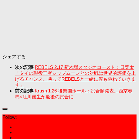
シェアする
次の記事
REBELS 2.17 新木場スタジオコースト：日菜太
「タイの現役王者シップムーンとの対戦は世界的評価を上
げるチャンス。勝ってREBELSと一緒に僕も跳ねていきま
す」
前の記事
Krush 1.26 後楽園ホール：試合順発表。西京春
馬×江川優生が最後の試合に
Follow: