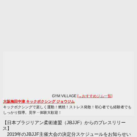
GYM VILLAGE
[→おすすめジム一覧]
大阪梅田中津 キックボクシング ジョウジム
キックボクシングで楽しく運動！燃焼！ストレス発散！初心者でも経験者でも
しっかり指導。見学・体験大歓迎！
【日本ブラジリアン柔術連盟（JBJJF）からのプレスリリー
ス】
2019年のJBJJF主催大会の決定分スケジュールをお知らせい