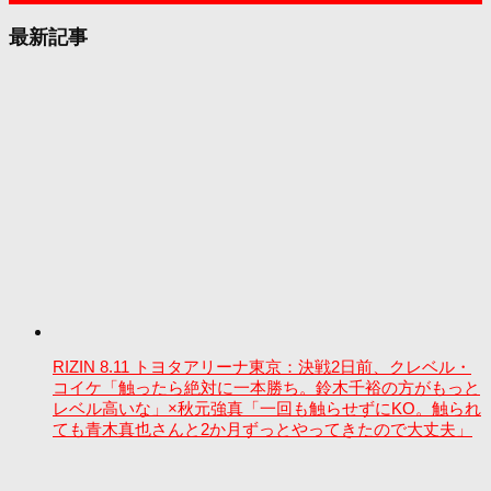
最新記事
RIZIN 8.11 トヨタアリーナ東京：決戦2日前、クレベル・
コイケ「触ったら絶対に一本勝ち。鈴木千裕の方がもっと
レベル高いな」×秋元強真「一回も触らせずにKO。触られ
ても青木真也さんと2か月ずっとやってきたので大丈夫」