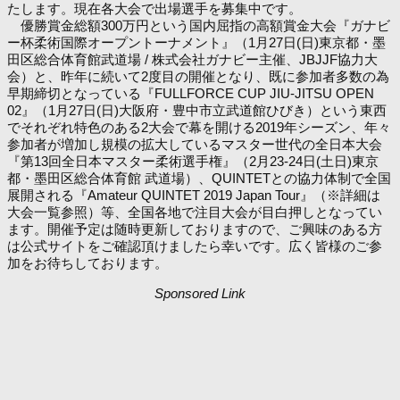
たします。現在各大会で出場選手を募集中です。
優勝賞金総額300万円という国内屈指の高額賞金大会『ガナビ
ー杯柔術国際オープントーナメント』（1月27日(日)東京都・墨
田区総合体育館武道場 / 株式会社ガナビー主催、JBJJF協力大
会）と、昨年に続いて2度目の開催となり、既に参加者多数の為
早期締切となっている『FULLFORCE CUP JIU-JITSU OPEN
02』（1月27日(日)大阪府・豊中市立武道館ひびき）という東西
でそれぞれ特色のある2大会で幕を開ける2019年シーズン、年々
参加者が増加し規模の拡大しているマスター世代の全日本大会
『第13回全日本マスター柔術選手権』（2月23-24日(土日)東京
都・墨田区総合体育館 武道場）、QUINTETとの協力体制で全国
展開される『Amateur QUINTET 2019 Japan Tour』（※詳細は
大会一覧参照）等、全国各地で注目大会が目白押しとなってい
ます。開催予定は随時更新しておりますので、ご興味のある方
は公式サイトをご確認頂けましたら幸いです。広く皆様のご参
加をお待ちしております。
Sponsored Link