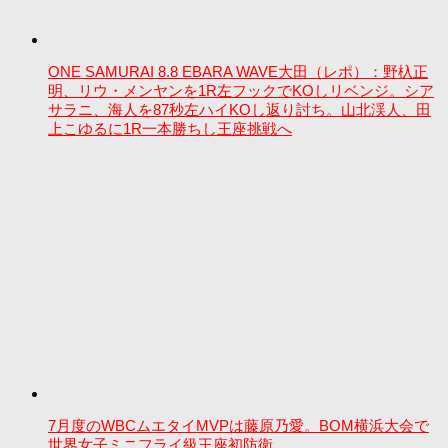
ONE SAMURAI 8.8 EBARA WAVE大田（レポ）：野杁正
明、リウ・メンヤンを1R左フックでKOしリベンジ。シア
サラニ、海人を87秒左ハイKOし返り討ち。山北渓人、田
上こゆるに1R一本勝ちし王座挑戦へ
7月度のWBCムエタイMVPは藤原乃愛。BOM横浜大会で
世界女子ミニフライ級王座初防衛