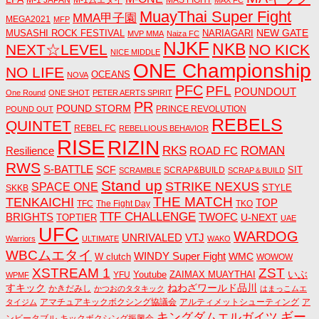
MuayThai Super Fight
MMA甲子園
MEGA2021
MFP
NEW GATE
MUSASHI ROCK FESTIVAL
NARIAGARI
MVP MMA
Naiza FC
NJKF
NKB
NEXT☆LEVEL
NO KICK
NICE MIDDLE
ONE Championship
NO LIFE
OCEANS
NOVA
PFC
PFL
POUNDOUT
One Round
ONE SHOT
PETER AERTS SPIRIT
PR
POUND STORM
PRINCE REVOLUTION
POUND OUT
REBELS
QUINTET
REBEL FC
REBELLIOUS BEHAVIOR
RISE
RIZIN
RKS
ROMAN
ROAD FC
Resilience
RWS
S-BATTLE
SCF
SIT
SCRAP&BUILD
SCRAMBLE
SCRAP＆BUILD
Stand up
STRIKE NEXUS
SPACE ONE
STYLE
SKKB
THE MATCH
TENKAICHI
TOP
TFC
The Fight Day
TKO
TTF CHALLENGE
BRIGHTS
TWOFC
U-NEXT
TOPTIER
UAE
UFC
WARDOG
UNRIVALED
VTJ
Warriors
ULTIMATE
WAKO
WBCムエタイ
WINDY Super Fight
WMC
W clutch
WOWOW
ZST
XSTREAM 1
いぶ
Youtube
ZAIMAX MUAYTHAI
YFU
WPMF
すキック
ねわざワールド品川
かきだみし
かつおのタタキック
はまっこムエ
アマチュアキックボクシング協議会
アルティメットシューティング
ア
タイジム
キングダムエルガイツ
ギー
ンビータブル
キックボクシング振興会