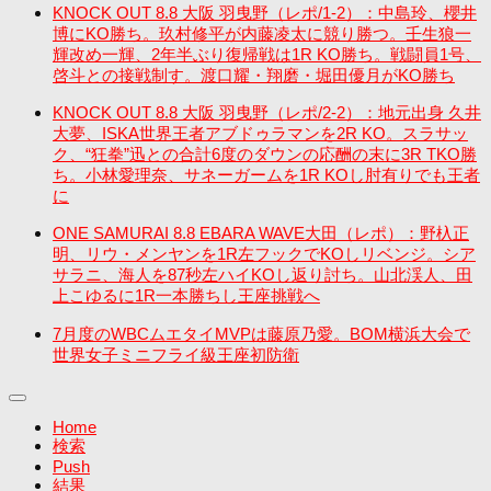
KNOCK OUT 8.8 大阪 羽曳野（レポ/1-2）：中島玲、櫻井
博にKO勝ち。玖村修平が内藤凌太に競り勝つ。壬生狼一
輝改め一輝、2年半ぶり復帰戦は1R KO勝ち。戦闘員1号、
啓斗との接戦制す。渡口耀・翔磨・堀田優月がKO勝ち
KNOCK OUT 8.8 大阪 羽曳野（レポ/2-2）：地元出身 久井
大夢、ISKA世界王者アブドゥラマンを2R KO。スラサッ
ク、“狂拳”迅との合計6度のダウンの応酬の末に3R TKO勝
ち。小林愛理奈、サネーガームを1R KOし肘有りでも王者
に
ONE SAMURAI 8.8 EBARA WAVE大田（レポ）：野杁正
明、リウ・メンヤンを1R左フックでKOしリベンジ。シア
サラニ、海人を87秒左ハイKOし返り討ち。山北渓人、田
上こゆるに1R一本勝ちし王座挑戦へ
7月度のWBCムエタイMVPは藤原乃愛。BOM横浜大会で
世界女子ミニフライ級王座初防衛
Home
検索
Push
結果