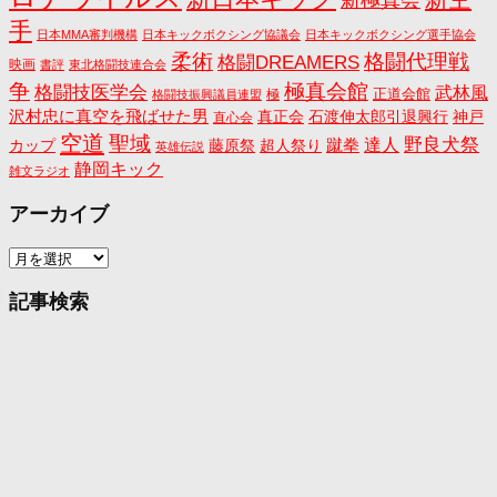
手
日本MMA審判機構
日本キックボクシング協議会
日本キックボクシング選手協会
格闘代理戦
柔術
格闘DREAMERS
映画
書評
東北格闘技連合会
争
極真会館
格闘技医学会
武林風
正道会館
極
格闘技振興議員連盟
沢村忠に真空を飛ばせた男
真正会
石渡伸太郎引退興行
神戸
直心会
空道
聖域
野良犬祭
蹴拳
達人
カップ
藤原祭
超人祭り
英雄伝説
静岡キック
雑文ラジオ
アーカイブ
ア
ー
カ
記事検索
イ
ブ