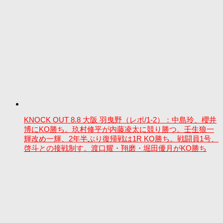
KNOCK OUT 8.8 大阪 羽曳野（レポ/1-2）：中島玲、櫻井
博にKO勝ち。玖村修平が内藤凌太に競り勝つ。壬生狼一
輝改め一輝、2年半ぶり復帰戦は1R KO勝ち。戦闘員1号、
啓斗との接戦制す。渡口耀・翔磨・堀田優月がKO勝ち