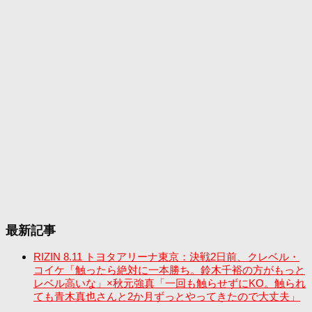
最新記事
RIZIN 8.11 トヨタアリーナ東京：決戦2日前、クレベル・
コイケ「触ったら絶対に一本勝ち。鈴木千裕の方がもっと
レベル高いな」×秋元強真「一回も触らせずにKO。触られ
ても青木真也さんと2か月ずっとやってきたので大丈夫」