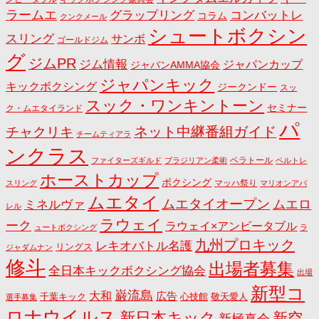
ラームエ
コンバットレ
グラップリング
コラム
クンクメール
シュートボクシン
スリング
サンボ
ゴールドジム
グ
ジムPR
ジム情報
ジャパンカップ
ジャパンAMMA協会
ジャパンキック
キックボクシング
ジークンドー
スッ
スック・ワンキントーン
セミナー
ク・ムエタイランド
パ
ネット中継番組ガイド
チャクリキ
チームティアラ
ンクラス
ベラトール
ファイターズギルド
ブラジリアン柔術
ベルトレ
ホーストカップ
ボクシング
マッハ祭り
スリング
マリオンアパ
ムエタイ
ムエタイオープン
ミネルヴァ
ムエロ
レル
ラウェイ
ーク
ラウェイ×アンビータブル
ュートボクシング
ラ
九州プロキック
レキオバトル名護
リングス
ジャダムナン
修斗
出場者募集
全日本キックボクシング協会
出場
新型コ
巌流島
大和
広告
千葉キック
心技館
敬天愛人
選手募集
ロナウイルス
新日本キック
新空
新極真会