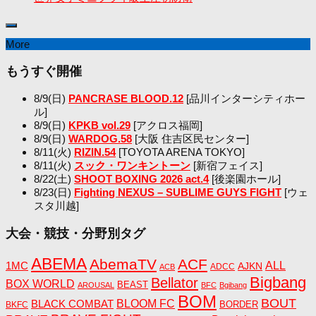
More
もうすぐ開催
8/9(日)
PANCRASE BLOOD.12
[品川インターシティホー
ル]
8/9(日)
KPKB vol.29
[アクロス福岡]
8/9(日)
WARDOG.58
[大阪 住吉区民センター]
8/11(火)
RIZIN.54
[TOYOTA ARENA TOKYO]
8/11(火)
スック・ワンキントーン
[新宿フェイス]
8/22(土)
SHOOT BOXING 2026 act.4
[後楽園ホール]
8/23(日)
Fighting NEXUS – SUBLIME GUYS FIGHT
[ウェ
スタ川越]
大会・競技・分野別タグ
ABEMA
AbemaTV
ACF
1MC
ALL
AJKN
ADCC
ACB
Bigbang
Bellator
BOX WORLD
BEAST
AROUSAL
BFC
Bgibang
BOM
BOUT
BLACK COMBAT
BLOOM FC
BORDER
BKFC