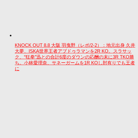
KNOCK OUT 8.8 大阪 羽曳野（レポ/2-2）：地元出身 久井
大夢、ISKA世界王者アブドゥラマンを2R KO。スラサッ
ク、“狂拳”迅との合計6度のダウンの応酬の末に3R TKO勝
ち。小林愛理奈、サネーガームを1R KOし肘有りでも王者
に