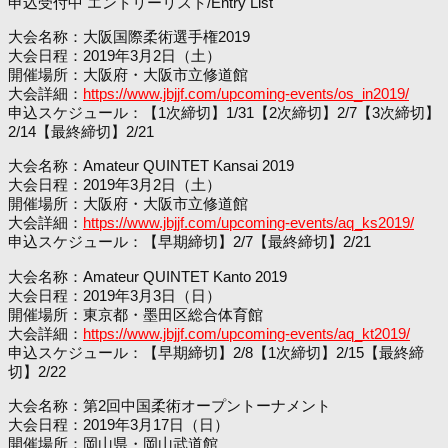
申込受付中 エントリーリスト/Entry List
大会名称：大阪国際柔術選手権2019
大会日程：2019年3月2日（土）
開催場所：大阪府・大阪市立修道館
大会詳細：
https://www.jbjjf.com/upcoming-events/os_in2019/
申込スケジュール：【1次締切】1/31【2次締切】2/7【3次締切】
2/14【最終締切】2/21
大会名称：Amateur QUINTET Kansai 2019
大会日程：2019年3月2日（土）
開催場所：大阪府・大阪市立修道館
大会詳細：
https://www.jbjjf.com/upcoming-events/aq_ks2019/
申込スケジュール：【早期締切】2/7【最終締切】2/21
大会名称：Amateur QUINTET Kanto 2019
大会日程：2019年3月3日（日）
開催場所：東京都・墨田区総合体育館
大会詳細：
https://www.jbjjf.com/upcoming-events/aq_kt2019/
申込スケジュール：【早期締切】2/8【1次締切】2/15【最終締
切】2/22
大会名称：第2回中国柔術オープントーナメント
大会日程：2019年3月17日（日）
開催場所：岡山県・岡山武道館