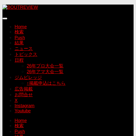
コ
ン
テ
ン
Home
ツ
検索
へ
Push
ス
結果
キ
ニュース
ッ
トピックス
プ
日程
26年プロ大会一覧
26年アマ大会一覧
ジムビレッジ
↑掲載申込はこちら
広告掲載
お問合せ
X
Instagram
Youtube
Home
検索
Push