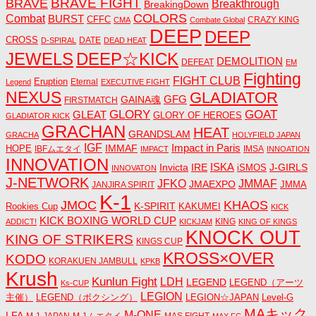
BRAVE FIGHT
BRAVE
Breakthrough
BreakingDown
COLORS
Combat
BURST
CFFC
CRAZY KING
CMA
Combate Global
DEEP
DEEP
CROSS
DATE
D-SPIRAL
DEAD HEAT
JEWELS
DEEP☆KICK
DEMOLITION
DEFEAT
EM
Fighting
FIGHT CLUB
Eruption
Eternal
Legend
EXECUTIVE FIGHT
NEXUS
GLADIATOR
GAINA魂
GFG
FIRSTMATCH
GLORY
GOAT
GLEAT
GLORY OF HEROES
GLADIATOR KICK
GRACHAN
HEAT
GRANDSLAM
GRACHA
HOLYFIELD JAPAN
IGF
Impact in Paris
IMMAF
HOPE
IBFムエタイ
IMSA
IMPACT
INNOATION
INNOVATION
ISKA
Invicta
IRE
J-GIRLS
iSMOS
INNOVATON
J-NETWORK
JMMAF
JFKO
JMAEXPO
JANJIRA SPIRIT
JMMA
K-1
JMOC
KHAOS
K-SPIRIT
Rookies Cup
KAKUMEI
KICK
KICK BOXING WORLD CUP
KING
ADDICT!
KICKJAM
KING OF KINGS
KNOCK OUT
KING OF STRIKERS
KINGS CUP
KROSS×OVER
KODO
KORAKUEN JAMBULL
KPKB
Krush
Kunlun Fight
LDH
LEGEND
LEGEND（アーツ
Ks-CUP
LEGION
主催）
LEGEND（ボクシング）
LEGION☆JAPAN
Level-G
MAキック
M-ONE
LFA
M-1 JAPAN
M-1ムエタイ
MAS FIGHT
MAX FC