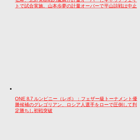
トで試合実施。山本歩夢の計量オーバーで平山諒戦は中止
ONE 8.7 ルンピニー（レポ）：フェザー級トーナメント優
勝候補のグレゴリアン、ロシア人選手をローで圧倒して判
定勝ちし初戦突破