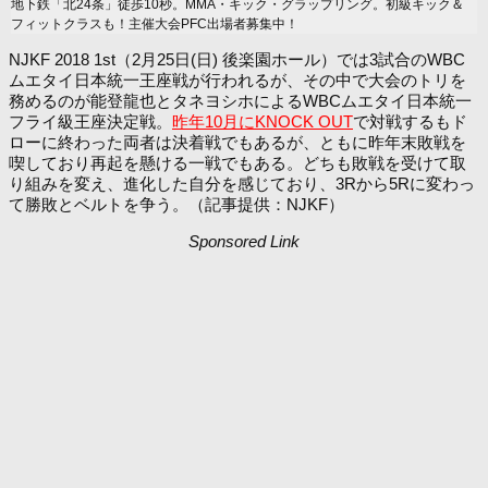
地下鉄「北24条」徒歩10秒。MMA・キック・グラップリング。初級キック＆
フィットクラスも！主催大会PFC出場者募集中！
NJKF 2018 1st（2月25日(日) 後楽園ホール）では3試合のWBC
ムエタイ日本統一王座戦が行われるが、その中で大会のトリを
務めるのが能登龍也とタネヨシホによるWBCムエタイ日本統一
フライ級王座決定戦。
昨年10月にKNOCK OUT
で対戦するもド
ローに終わった両者は決着戦でもあるが、ともに昨年末敗戦を
喫しており再起を懸ける一戦でもある。どちも敗戦を受けて取
り組みを変え、進化した自分を感じており、3Rから5Rに変わっ
て勝敗とベルトを争う。（記事提供：NJKF）
Sponsored Link