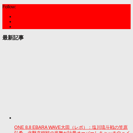
Follow:
最新記事
ONE 8.8 EBARA WAVE大田（レポ）：塩川琉斗戦の笠原
弘希、北野克樹戦の嵐舞が計量オーバーしキャッチウェイ