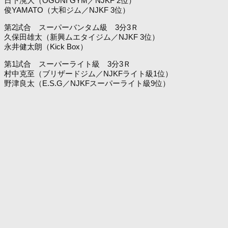
日下滉大（OGUNI GYM／NJKF 2位）
俊YAMATO（大和ジム／NJKF 3位）
第2試合 スーパーバンタム級 3分3Ｒ
久保田雄太（新興ムエタイジム／NJKF 3位）
永井健太朗（Kick Box）
第1試合 スーパーライト級 3分3Ｒ
村中克至（ブリザードジム／NJKFライト級1位）
野津良太（E.S.G／NJKFスーパーライト級9位）