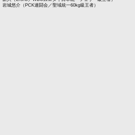
岩城悠介（PCK連闘会／聖域統一60kg級王者）