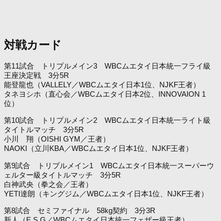
対戦カード
第11試合 トリプルメイン3 WBCムエタイ日本統一フライ級
王座決定戦 3分5R
能登龍也（VALLELY／WBCムエタイ日本1位、NJKF王者）
タネヨシホ（直心会／WBCムエタイ日本2位、INNOVAION 1
位）
第10試合 トリプルメイン2 WBCムエタイ日本統一ライト級
タイトルマッチ 3分5R
小川 翔（OISHI GYM／王者）
NAOKI（立川KBA／WBCムエタイ日本1位、NJKF王者）
第9試合 トリプルメイン1 WBCムエタイ日本統一スーパーウ
ェルター級タイトルマッチ 3分5R
白神武央（拳之会／王者）
YETI達朗（キングジム／WBCムエタイ日本1位、NJKF王者）
第8試合 セミファイナル 58kg契約 3分3R
新人（E.S.G／WBCムエタイ日本統一フェザー級王者）