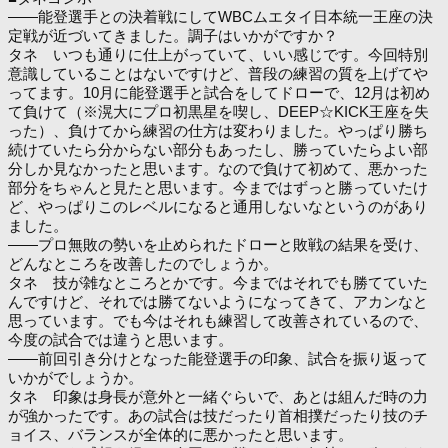
――能登選手との決着戦にしてWBCムエタイ日本統一王座の決
定戦が近づいてきました。調子はいかがですか？
タネ いつも通りに仕上がっていて、いい感じです。今回特別
意識していることはないですけど、普段の練習の質を上げてや
ってます。10月に能登選手と試合をしてドローで、12月は初め
て負けて（※滉大にプロ初黒星を喫し、DEEP☆KICK王座を失
った）、負けてから練習の仕方は変わりました。やっぱり勝ち
続けていたら分からない部分もあったし、勝っていたらよい部
分しか見なかったと思います。なので負けて初めて、悪かった
部分をちゃんと見たと思います。今まではずっと勝っていたけ
ど、やっぱりこのレベルになると通用しないなというのがあり
ました。
――プロ無敗の勢いを止められたドローと敗戦の結果を受け、
どんなところを改善したのでしょうか。
タネ 技が雑なところとかです。今まではそれでも勝てていた
んですけど、それでは勝てないようになってきて、アカンなと
思っています。でも今はそれも練習して改善されているので、
今度の試合では違うと思います。
――前回引き分けとなった能登選手の印象、試合を振り返って
いかがでしょうか。
タネ 印象は身長が意外と一緒ぐらいで、あとは組んだ時の力
が強かったです。あの試合は技だったり首相撲だったり技のチ
ョイス、バランスが全体的に悪かったと思います。