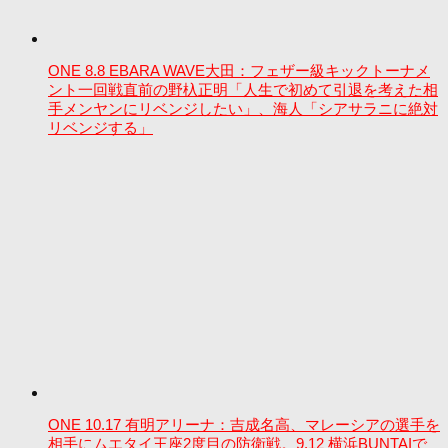
ONE 8.8 EBARA WAVE大田：フェザー級キックトーナメ
ント一回戦直前の野杁正明「人生で初めて引退を考えた相
手メンヤンにリベンジしたい」、海人「シアサラニに絶対
リベンジする」
ONE 10.17 有明アリーナ：吉成名高、マレーシアの選手を
相手にムエタイ王座2度目の防衛戦。9.12 横浜BUNTAIで