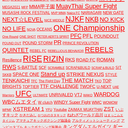
MuayThai Super Fight
MMA甲子園
MEGA2021
MFP
NEW GATE
MUSASHI ROCK FESTIVAL
NARIAGARI
MVP MMA
Naiza FC
NJKF
NKB
NEXT☆LEVEL
NO KICK
NICE MIDDLE
ONE Championship
NO LIFE
OCEANS
NOVA
PFC
PFL
POUNDOUT
One Round
ONE SHOT
PETER AERTS SPIRIT
PR
POUND STORM
PRINCE REVOLUTION
POUND OUT
REBELS
QUINTET
REBEL FC
REBELLIOUS BEHAVIOR
RISE
RIZIN
RKS
ROMAN
ROAD FC
Resilience
RWS
S-BATTLE
SCF
SIT
SCRAP&BUILD
SCRAMBLE
SCRAP＆BUILD
Stand up
STRIKE NEXUS
SPACE ONE
STYLE
SKKB
THE MATCH
TENKAICHI
TOP
TFC
The Fight Day
TKO
TTF CHALLENGE
BRIGHTS
TWOFC
U-NEXT
TOPTIER
UAE
UFC
WARDOG
UNRIVALED
VTJ
Warriors
ULTIMATE
WAKO
WBCムエタイ
WINDY Super Fight
WMC
W clutch
WOWOW
ZST
XSTREAM 1
いぶ
Youtube
ZAIMAX MUAYTHAI
YFU
WPMF
すキック
ねわざワールド品川
かきだみし
かつおのタタキック
はまっこムエ
アマチュアキックボクシング協議会
アルティメットシューティング
ア
タイジム
キングダムエルガイツ
ギー
ンビータブル
キックボクシング振興会