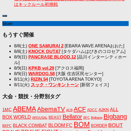
はキックルール初挑戦
More
もうすぐ開催
8/8(土)
ONE SAMURAI 2
[EBARA WAVE ARENAおおた]
8/8(土)
KNOCK OUT.67
[タケダハムはびきのコロセアム]
8/9(日)
PANCRASE BLOOD.12
[品川インターシティホー
ル]
8/9(日)
KPKB vol.29
[アクロス福岡]
8/9(日)
WARDOG.58
[大阪 住吉区民センター]
8/11(火)
RIZIN.54
[TOYOTA ARENA TOKYO]
8/11(火)
スック・ワンキントーン
[新宿フェイス]
大会・競技・分野別タグ
ABEMA
AbemaTV
ACF
1MC
ALL
AJKN
ADCC
ACB
Bigbang
Bellator
BOX WORLD
BEAST
AROUSAL
BFC
Bgibang
BOM
BOUT
BLACK COMBAT
BLOOM FC
BORDER
BKFC