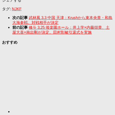
シェアする
タグ:
NJKF
次の記事
武林風 3.3 中国 天津：Krushから東本央貴・和島
大海参戦。対戦相手が決定
前の記事
修斗 3.25 後楽園ホール：井上学×内藤頌貴、土
屋大喜×南出剛が決定。田村彰敏引退式を実施
おすすめ