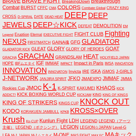
BRAVE FIGHT
BRAVE
Breakthrough
BreakingDown
COLORS
Combat
BURST
CFFC
CRAZY KING
CMA
Combate Global
DEEP
DEEP
CROSS
DATE
D-SPIRAL
DEAD HEAT
JEWELS
DEEP☆KICK
DEMOLITION
DEFEAT
EM
Fighting
FIGHT CLUB
Eruption
Eternal
Legend
EXECUTIVE FIGHT
NEXUS
GLADIATOR
GAINA魂
GFG
FIRSTMATCH
GLORY
GOAT
GLEAT
GLORY OF HEROES
GLADIATOR KICK
GRACHAN
HEAT
GRANDSLAM
GRACHA
HOLYFIELD JAPAN
IGF
Impact in Paris
IMMAF
HOPE
IBFムエタイ
IMSA
IMPACT
INNOATION
INNOVATION
ISKA
Invicta
IRE
J-GIRLS
iSMOS
INNOVATON
J-NETWORK
JMMAF
JFKO
JMAEXPO
JANJIRA SPIRIT
JMMA
K-1
JMOC
KHAOS
K-SPIRIT
Rookies Cup
KAKUMEI
KICK
KICK BOXING WORLD CUP
KING
ADDICT!
KICKJAM
KING OF KINGS
KNOCK OUT
KING OF STRIKERS
KINGS CUP
KROSS×OVER
KODO
KORAKUEN JAMBULL
KPKB
Krush
Kunlun Fight
LDH
LEGEND
LEGEND（アーツ
Ks-CUP
LEGION
主催）
LEGEND（ボクシング）
LEGION☆JAPAN
Level-G
MAキック
M-ONE
LFA
M-1 JAPAN
M-1ムエタイ
MAS FIGHT
MAX FC