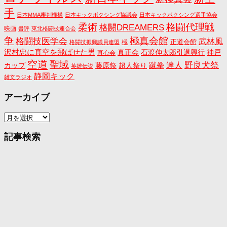
手
日本MMA審判機構
日本キックボクシング協議会
日本キックボクシング選手協会
格闘代理戦
柔術
格闘DREAMERS
映画
書評
東北格闘技連合会
争
極真会館
格闘技医学会
武林風
正道会館
極
格闘技振興議員連盟
沢村忠に真空を飛ばせた男
真正会
石渡伸太郎引退興行
神戸
直心会
空道
聖域
野良犬祭
蹴拳
達人
カップ
藤原祭
超人祭り
英雄伝説
静岡キック
雑文ラジオ
アーカイブ
ア
ー
カ
記事検索
イ
ブ