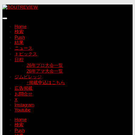
コ
ン
テ
ン
Home
ツ
検索
へ
Push
ス
結果
キ
ニュース
ッ
トピックス
プ
日程
26年プロ大会一覧
26年アマ大会一覧
ジムビレッジ
↑掲載申込はこちら
広告掲載
お問合せ
X
Instagram
Youtube
Home
検索
Push