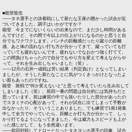
■能登龍也
――タネ選手との決着戦にして新たな王座の懸かった試合が近
づいてきました。調子はいかがですか？
能登 今までにないくらいの出来なので、まだ少し時間がある
んですけど、その間で今以上の仕上がりになるのかと思うと自
分でもワクワクします。パンチの距離感だったり蹴りの距離
感、あと体の流れない打ち方が分かってきて、蹴っていても打
っていても疲れないんです。疲れないでなおかつ強く打てて。
この間負けちゃったので自分でもやり方を変えて考えながらや
って、それを生み出しちゃいました（笑）。
――12月の石井一成戦は苦い結果（判定負け）となってしまい
ましたが、そうした新たなことに気がつくきっかけとなったよ
い面もあったのですね。
能登 敗戦で“何か変えないと”と思って考えていたら生み出して
しまいました（笑）。前回一番の問題は自分的には気持ちだと
思っています。前は練習の中でも抜いたりした部分があったの
でスタミナの心配があって、それが試合に出てしまって手数が
出なかったり、そういうことありました。でも練習で1発1発集
中して全力でやっていたら、距離とか打ち方が分かって、しっ
かり打てるようになってきました。今は威力もスピードも上が
った感じがして、もう全然違います。
――前回対戦してドローとなったタネヨシホ選手の印象、試合