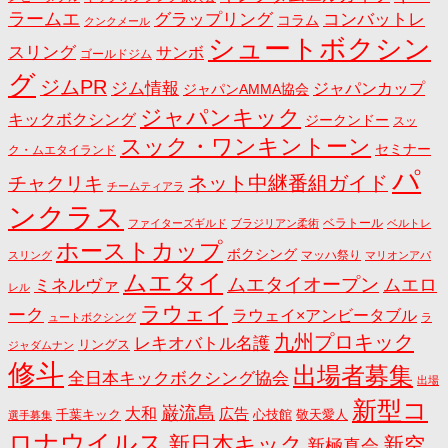
ラームエ
コンバットレ
グラップリング
コラム
クンクメール
シュートボクシン
スリング
サンボ
ゴールドジム
グ
ジムPR
ジム情報
ジャパンカップ
ジャパンAMMA協会
ジャパンキック
キックボクシング
ジークンドー
スッ
スック・ワンキントーン
セミナー
ク・ムエタイランド
パ
ネット中継番組ガイド
チャクリキ
チームティアラ
ンクラス
ベラトール
ファイターズギルド
ブラジリアン柔術
ベルトレ
ホーストカップ
ボクシング
マッハ祭り
スリング
マリオンアパ
ムエタイ
ムエタイオープン
ミネルヴァ
ムエロ
レル
ラウェイ
ーク
ラウェイ×アンビータブル
ュートボクシング
ラ
九州プロキック
レキオバトル名護
リングス
ジャダムナン
修斗
出場者募集
全日本キックボクシング協会
出場
新型コ
巌流島
大和
広告
千葉キック
心技館
敬天愛人
選手募集
ロナウイルス
新日本キック
新空
新極真会