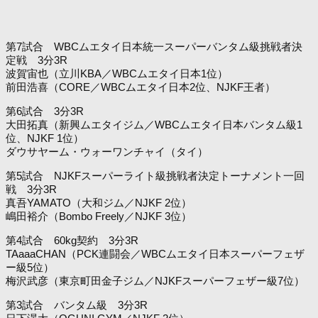
第7試合 WBCムエタイ日本統一スーパーバンタム級挑戦者決
定戦 3分3R
波賀宙也（立川KBA／WBCムエタイ日本1位）
前田浩喜（CORE／WBCムエタイ日本2位、NJKF王者）
第6試合 3分3R
大田拓真（新興ムエタイジム／WBCムエタイ日本バンタム級1
位、NJKF 1位）
ダウサヤーム・ウォーワンチャイ（タイ）
第5試合 NJKFスーパーライト級挑戦者決定トーナメント一回
戦 3分3R
真吾YAMATO（大和ジム／NJKF 2位）
嶋田裕介（Bombo Freely／NJKF 3位）
第4試合 60kg契約 3分3R
TAaaaCHAN（PCK連闘会／WBCムエタイ日本スーパーフェザ
ー級5位）
梅沢武彦（東京町田金子ジム／NJKFスーパーフェザー級7位）
第3試合 バンタム級 3分3R