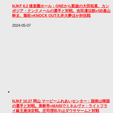
NJKF 6.2 後楽園ホール：ONEから凱旋の大田拓真、カン
ボジア・クンクメールの選手と対戦。吉田凜汰朗×SB基山
幹太、龍旺×KNOCK OUT久井大夢ほか対抗戦
2024-05-07
NJKF 10.27 岡山 マービーふれあいセンター：国崇は韓国
の選手と対戦。美斬帝×MARIでミネルヴァ・ライトフラ
イ級王座決定戦。庄司理玖斗はダウサヤームと対戦