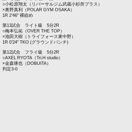
○小松原翔太（リバーサルジム武蔵小杉所プラス）
×奥野真利（POLAR GYM OSAKA）
1R 2’46” 裸絞め
第13試合 ライト級 5分2R
○梅本弘祐（OVER THE TOP）
×池田大樹（トライフォース東中野）
1R 0’24” TKO (グラウンドパンチ)
第12試合 フライ級 5分2R
○AXEL RYOTA（Tri.H studio）
×金森琢也（DOBUITA）
判定3-0