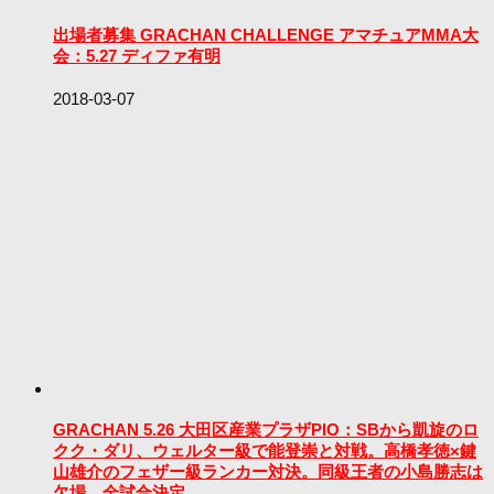
出場者募集 GRACHAN CHALLENGE アマチュアMMA大
会：5.27 ディファ有明
2018-03-07
GRACHAN 5.26 大田区産業プラザPIO：SBから凱旋のロ
クク・ダリ、ウェルター級で能登崇と対戦。高橋孝徳×鍵
山雄介のフェザー級ランカー対決。同級王者の小島勝志は
欠場。全試合決定