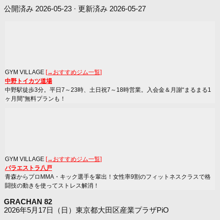
公開済み
2026-05-23
· 更新済み
2026-05-27
GYM VILLAGE
[→おすすめジム一覧]
中野トイカツ道場
中野駅徒歩3分。平日7～23時、土日祝7～18時営業。入会金＆月謝“まるまる1
ヶ月間”無料プランも！
GYM VILLAGE
[→おすすめジム一覧]
パラエストラ八戸
青森からプロMMA・キック選手を輩出！女性率9割のフィットネスクラスで格
闘技の動きを使ってストレス解消！
GRACHAN 82
2026年5月17日（日）東京都大田区産業プラザPiO