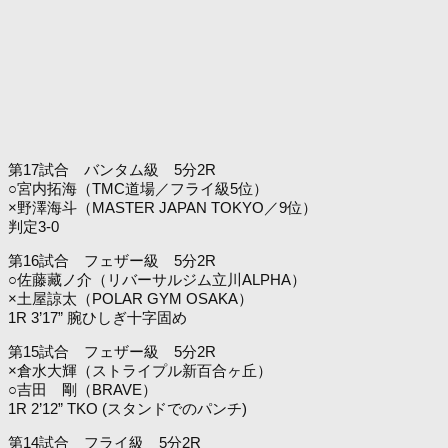
第17試合 バンタム級 5分2R
○宮内拓海（TMC道場／フライ級5位）
×野澤海斗（MASTER JAPAN TOKYO／9位）
判定3-0
第16試合 フェザー級 5分2R
○佐藤藏ノ介（リバーサルジム立川ALPHA）
×土屋諒太（POLAR GYM OSAKA）
1R 3’17” 腕ひしぎ十字固め
第15試合 フェザー級 5分2R
×倉水大輝（ストライプル新百合ヶ丘）
○吉田 剛（BRAVE）
1R 2’12” TKO (スタンドでのパンチ)
第14試合 フライ級 5分2R