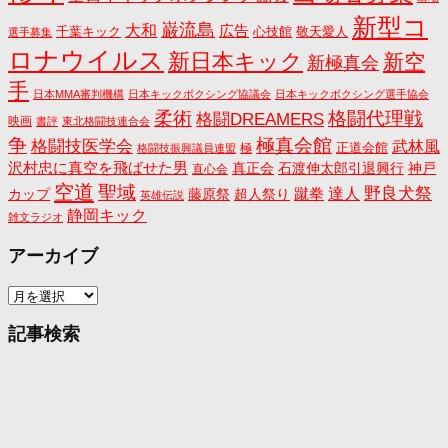
新型コ
巌流島
大和
広告
千葉キック
心技館
敬天愛人
選手募集
ロナウイルス
新日本キック
新空
新極真会
手
日本MMA審判機構
日本キックボクシング協議会
日本キックボクシング選手協会
格闘代理戦
柔術
格闘DREAMERS
映画
書評
東北格闘技連合会
争
極真会館
格闘技医学会
武林風
正道会館
極
格闘技振興議員連盟
沢村忠に真空を飛ばせた男
真正会
石渡伸太郎引退興行
神戸
直心会
空道
聖域
野良犬祭
蹴拳
達人
カップ
藤原祭
超人祭り
英雄伝説
静岡キック
雑文ラジオ
アーカイブ
ア
ー
カ
記事検索
イ
ブ