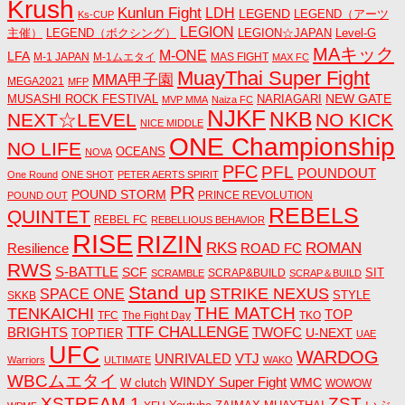
Krush
Kunlun Fight
LDH
LEGEND
LEGEND（アーツ
Ks-CUP
LEGION
主催）
LEGEND（ボクシング）
LEGION☆JAPAN
Level-G
MAキック
M-ONE
LFA
M-1 JAPAN
M-1ムエタイ
MAS FIGHT
MAX FC
MuayThai Super Fight
MMA甲子園
MEGA2021
MFP
NEW GATE
MUSASHI ROCK FESTIVAL
NARIAGARI
MVP MMA
Naiza FC
NJKF
NKB
NEXT☆LEVEL
NO KICK
NICE MIDDLE
ONE Championship
NO LIFE
OCEANS
NOVA
PFC
PFL
POUNDOUT
One Round
ONE SHOT
PETER AERTS SPIRIT
PR
POUND STORM
PRINCE REVOLUTION
POUND OUT
REBELS
QUINTET
REBEL FC
REBELLIOUS BEHAVIOR
RISE
RIZIN
RKS
ROMAN
ROAD FC
Resilience
RWS
S-BATTLE
SCF
SIT
SCRAP&BUILD
SCRAMBLE
SCRAP＆BUILD
Stand up
STRIKE NEXUS
SPACE ONE
STYLE
SKKB
THE MATCH
TENKAICHI
TOP
TFC
The Fight Day
TKO
TTF CHALLENGE
BRIGHTS
TWOFC
U-NEXT
TOPTIER
UAE
UFC
WARDOG
UNRIVALED
VTJ
Warriors
ULTIMATE
WAKO
WBCムエタイ
WINDY Super Fight
WMC
W clutch
WOWOW
ZST
XSTREAM 1
いぶ