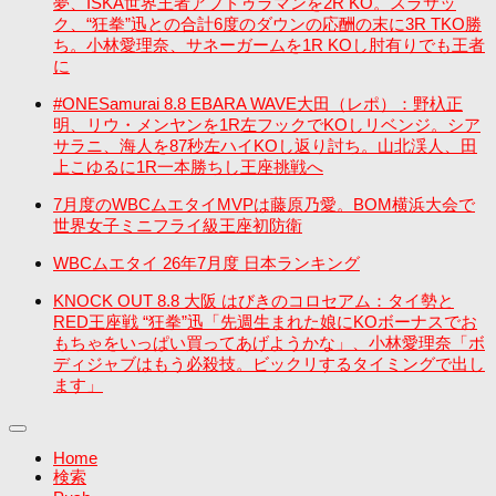
夢、ISKA世界王者アブドゥラマンを2R KO。スラサッ
ク、“狂拳”迅との合計6度のダウンの応酬の末に3R TKO勝
ち。小林愛理奈、サネーガームを1R KOし肘有りでも王者
に
#ONESamurai 8.8 EBARA WAVE大田（レポ）：野杁正
明、リウ・メンヤンを1R左フックでKOしリベンジ。シア
サラニ、海人を87秒左ハイKOし返り討ち。山北渓人、田
上こゆるに1R一本勝ちし王座挑戦へ
7月度のWBCムエタイMVPは藤原乃愛。BOM横浜大会で
世界女子ミニフライ級王座初防衛
WBCムエタイ 26年7月度 日本ランキング
KNOCK OUT 8.8 大阪 はびきのコロセアム：タイ勢と
RED王座戦 “狂拳”迅「先週生まれた娘にKOボーナスでお
もちゃをいっぱい買ってあげようかな」、小林愛理奈「ボ
ディジャブはもう必殺技。ビックリするタイミングで出し
ます」
Home
検索