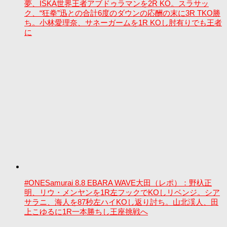
夢、ISKA世界王者アブドゥラマンを2R KO。スラサッ
ク、“狂拳”迅との合計6度のダウンの応酬の末に3R TKO勝
ち。小林愛理奈、サネーガームを1R KOし肘有りでも王者
に
#ONESamurai 8.8 EBARA WAVE大田（レポ）：野杁正
明、リウ・メンヤンを1R左フックでKOしリベンジ。シア
サラニ、海人を87秒左ハイKOし返り討ち。山北渓人、田
上こゆるに1R一本勝ちし王座挑戦へ