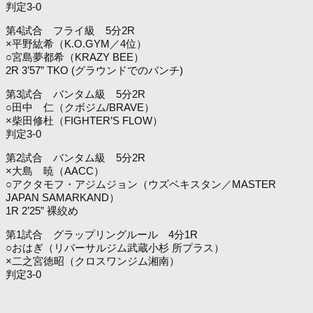
判定3-0
第4試合 フライ級 5分2R
×平野紘希（K.O.GYM／4位）
○宮島夢都希（KRAZY BEE）
2R 3’57” TKO (グラウンドでのパンチ)
第3試合 バンタム級 5分2R
○田中 仁（クボジム/BRAVE）
×柴田修杜（FIGHTER’S FLOW）
判定3-0
第2試合 バンタム級 5分2R
×大島 暁（AACC）
○アクタモフ・アジムジョン（ウズベキスタン／MASTER
JAPAN SAMARKAND）
1R 2’25” 裸絞め
第1試合 グラップリングルール 4分1R
○おはぎ（リバーサルジム武蔵小杉 所プラス）
×二之宮徳昭（クロスワンジム湘南）
判定3-0