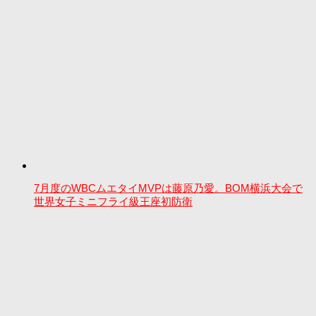
7月度のWBCムエタイMVPは藤原乃愛。BOM横浜大会で
世界女子ミニフライ級王座初防衛