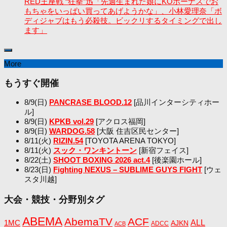
RED王座戦 “狂拳”迅「先週生まれた娘にKOボーナスでお
もちゃをいっぱい買ってあげようかな」、小林愛理奈「ボ
ディジャブはもう必殺技。ビックリするタイミングで出し
ます」
More
もうすぐ開催
8/9(日)
PANCRASE BLOOD.12
[品川インターシティホー
ル]
8/9(日)
KPKB vol.29
[アクロス福岡]
8/9(日)
WARDOG.58
[大阪 住吉区民センター]
8/11(火)
RIZIN.54
[TOYOTA ARENA TOKYO]
8/11(火)
スック・ワンキントーン
[新宿フェイス]
8/22(土)
SHOOT BOXING 2026 act.4
[後楽園ホール]
8/23(日)
Fighting NEXUS – SUBLIME GUYS FIGHT
[ウェ
スタ川越]
大会・競技・分野別タグ
ABEMA
AbemaTV
ACF
1MC
ALL
AJKN
ADCC
ACB