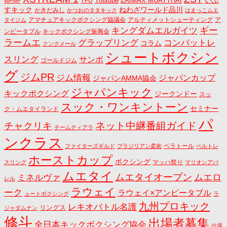
Youtube
ZAIMAX MUAYTHAI
YFU
WPMF
すキック
ねわざワールド品川
かきだみし
かつおのタタキック
はまっこムエ
アマチュアキックボクシング協議会
アルティメットシューティング
ア
タイジム
キングダムエルガイツ
ギー
ンビータブル
キックボクシング振興会
ラームエ
コンバットレ
グラップリング
コラム
クンクメール
シュートボクシン
スリング
サンボ
ゴールドジム
グ
ジムPR
ジム情報
ジャパンカップ
ジャパンAMMA協会
ジャパンキック
キックボクシング
ジークンドー
スッ
スック・ワンキントーン
セミナー
ク・ムエタイランド
パ
ネット中継番組ガイド
チャクリキ
チームティアラ
ンクラス
ベラトール
ファイターズギルド
ブラジリアン柔術
ベルトレ
ホーストカップ
ボクシング
マッハ祭り
スリング
マリオンアパ
ムエタイ
ムエタイオープン
ミネルヴァ
ムエロ
レル
ラウェイ
ーク
ラウェイ×アンビータブル
ュートボクシング
ラ
九州プロキック
レキオバトル名護
リングス
ジャダムナン
修斗
出場者募集
全日本キックボクシング協会
出場