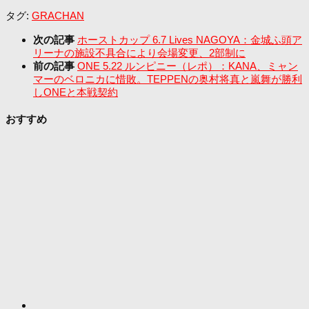
タグ:
GRACHAN
次の記事
ホーストカップ 6.7 Lives NAGOYA：金城ふ頭ア
リーナの施設不具合により会場変更、2部制に
前の記事
ONE 5.22 ルンピニー（レポ）：KANA、ミャン
マーのベロニカに惜敗。TEPPENの奥村将真と嵐舞が勝利
しONEと本戦契約
おすすめ