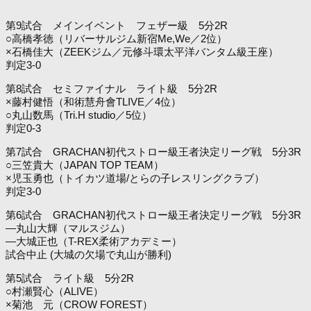
第9試合 メインイベント フェザー級 5分2R
○高橋孝徳（リバーサルジム新宿Me,We／2位）
×石橋佳大（ZEEKジム／元修斗環太平洋バンタム級王座）
判定3-0
第8試合 セミファイナル ライト級 5分2R
×藤村健悟（和術慧舟會TLIVE／4位）
○丸山数馬（Tri.H studio／5位）
判定0-3
第7試合 GRACHAN初代ストロー級王者決定リーグ戦 5分3R
○三笠貴大（JAPAN TOP TEAM）
×児玉勇也（トイカツ道場/とらの子レスリングクラブ）
判定3-0
第6試合 GRACHAN初代ストロー級王者決定リーグ戦 5分3R
―丸山大輝（マルスジム）
―大城正也（T-REX柔術アカデミー）
試合中止 (大城の欠場で丸山が勝利)
第5試合 ライト級 5分2R
○村瀬賢心（ALIVE）
×菊池 元（CROW FOREST）