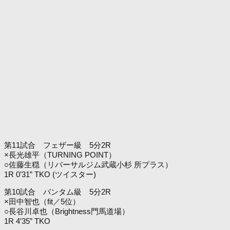
第11試合 フェザー級 5分2R
×長光雄平（TURNING POINT）
○佐藤生穏（リバーサルジム武蔵小杉 所プラス）
1R 0’31” TKO (ツイスター)
第10試合 バンタム級 5分2R
×田中智也（fit／5位）
○長谷川卓也（Brightness門馬道場）
1R 4’35” TKO