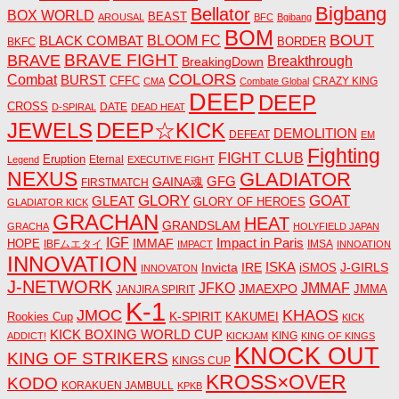
Bigbang
Bellator
BOX WORLD
BEAST
AROUSAL
BFC
Bgibang
BOM
BOUT
BLACK COMBAT
BLOOM FC
BORDER
BKFC
BRAVE FIGHT
BRAVE
Breakthrough
BreakingDown
COLORS
Combat
BURST
CFFC
CRAZY KING
CMA
Combate Global
DEEP
DEEP
CROSS
DATE
D-SPIRAL
DEAD HEAT
JEWELS
DEEP☆KICK
DEMOLITION
DEFEAT
EM
Fighting
FIGHT CLUB
Eruption
Eternal
Legend
EXECUTIVE FIGHT
NEXUS
GLADIATOR
GAINA魂
GFG
FIRSTMATCH
GLORY
GOAT
GLEAT
GLORY OF HEROES
GLADIATOR KICK
GRACHAN
HEAT
GRANDSLAM
GRACHA
HOLYFIELD JAPAN
IGF
Impact in Paris
IMMAF
HOPE
IBFムエタイ
IMSA
IMPACT
INNOATION
INNOVATION
ISKA
Invicta
IRE
J-GIRLS
iSMOS
INNOVATON
J-NETWORK
JMMAF
JFKO
JMAEXPO
JANJIRA SPIRIT
JMMA
K-1
JMOC
KHAOS
K-SPIRIT
Rookies Cup
KAKUMEI
KICK
KICK BOXING WORLD CUP
KING
ADDICT!
KICKJAM
KING OF KINGS
KNOCK OUT
KING OF STRIKERS
KINGS CUP
KROSS×OVER
KODO
KORAKUEN JAMBULL
KPKB