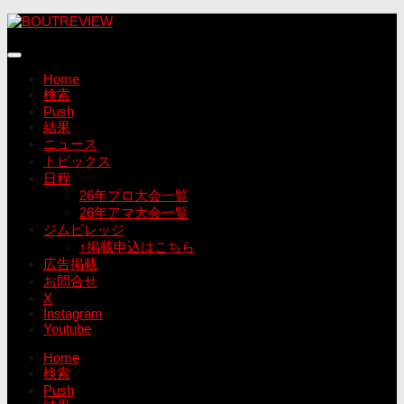
コ
ン
テ
ン
Home
ツ
検索
へ
Push
ス
結果
キ
ニュース
ッ
トピックス
プ
日程
26年プロ大会一覧
26年アマ大会一覧
ジムビレッジ
↑掲載申込はこちら
広告掲載
お問合せ
X
Instagram
Youtube
Home
検索
Push