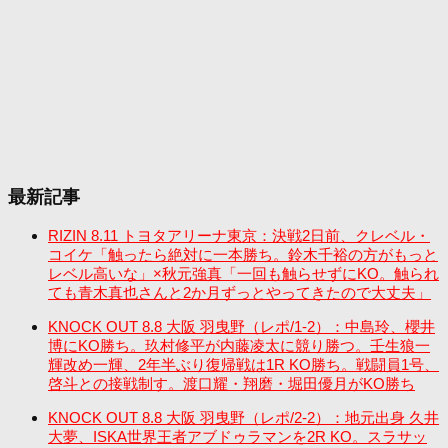
最新記事
RIZIN 8.11 トヨタアリーナ東京：決戦2日前、クレベル・
コイケ「触ったら絶対に一本勝ち。鈴木千裕の方がもっと
レベル高いな」×秋元強真「一回も触らせずにKO。触られ
ても青木真也さんと2か月ずっとやってきたので大丈夫」
KNOCK OUT 8.8 大阪 羽曳野（レポ/1-2）：中島玲、櫻井
博にKO勝ち。玖村修平が内藤凌太に競り勝つ。壬生狼一
輝改め一輝、2年半ぶり復帰戦は1R KO勝ち。戦闘員1号、
啓斗との接戦制す。渡口耀・翔磨・堀田優月がKO勝ち
KNOCK OUT 8.8 大阪 羽曳野（レポ/2-2）：地元出身 久井
大夢、ISKA世界王者アブドゥラマンを2R KO。スラサッ