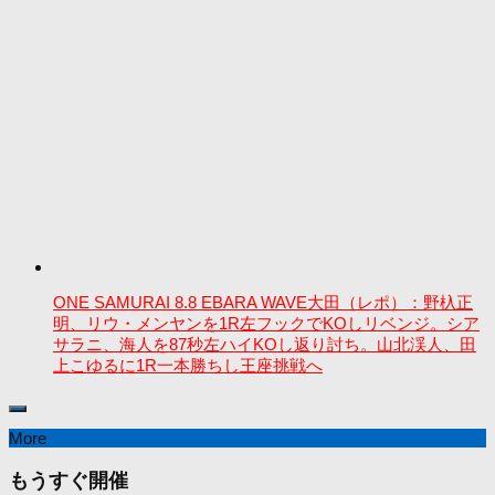
ONE SAMURAI 8.8 EBARA WAVE大田（レポ）：野杁正
明、リウ・メンヤンを1R左フックでKOしリベンジ。シア
サラニ、海人を87秒左ハイKOし返り討ち。山北渓人、田
上こゆるに1R一本勝ちし王座挑戦へ
More
もうすぐ開催