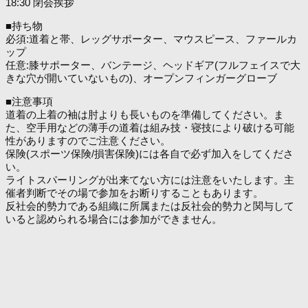
18:30 閉会挨拶
■持ち物
必須:道着と帯、レッグサポーター、マウスピース、ファールカ
ップ
任意:膝サポーター、バンテージ、ヘッドギア(フルフェイスで大
きな穴が開いていないもの)、オープンフィンガーグローブ
■注意事項
道着の上着の袖は肘よりも長いものを準備してください。ま
た、空手用などの薄手の道着は組み技・寝技により破ける可能
性がありますのでご注意ください。
保険(スポーツ保険/損害保険)には各自で必ず加入をしてくださ
い。
ライトスパーリングが出来てない方には注意をいたします。主
催者判断でその場で参加をお断りすることもあります。
反社会的勢力である組織に所属または反社会的勢力と関与して
いると認められる場合には参加ができません。