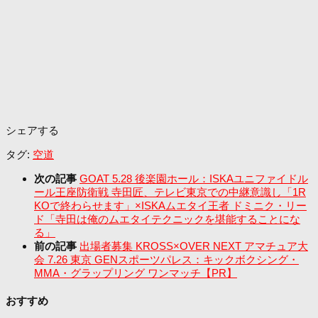
シェアする
タグ:
空道
次の記事
GOAT 5.28 後楽園ホール：ISKAユニファイドル
ール王座防衛戦 寺田匠、テレビ東京での中継意識し「1R
KOで終わらせます」×ISKAムエタイ王者 ドミニク・リー
ド「寺田は俺のムエタイテクニックを堪能することにな
る」
前の記事
出場者募集 KROSS×OVER NEXT アマチュア大
会 7.26 東京 GENスポーツパレス：キックボクシング・
MMA・グラップリング ワンマッチ【PR】
おすすめ