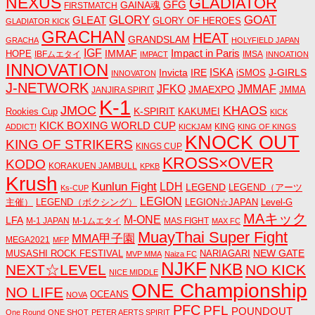
NEXUS
GLADIATOR
GAINA魂
GFG
FIRSTMATCH
GLORY
GOAT
GLEAT
GLORY OF HEROES
GLADIATOR KICK
GRACHAN
HEAT
GRANDSLAM
GRACHA
HOLYFIELD JAPAN
IGF
Impact in Paris
IMMAF
HOPE
IBFムエタイ
IMSA
IMPACT
INNOATION
INNOVATION
ISKA
Invicta
IRE
J-GIRLS
iSMOS
INNOVATON
J-NETWORK
JMMAF
JFKO
JMAEXPO
JANJIRA SPIRIT
JMMA
K-1
JMOC
KHAOS
K-SPIRIT
Rookies Cup
KAKUMEI
KICK
KICK BOXING WORLD CUP
KING
ADDICT!
KICKJAM
KING OF KINGS
KNOCK OUT
KING OF STRIKERS
KINGS CUP
KROSS×OVER
KODO
KORAKUEN JAMBULL
KPKB
Krush
Kunlun Fight
LDH
LEGEND
LEGEND（アーツ
Ks-CUP
LEGION
主催）
LEGEND（ボクシング）
LEGION☆JAPAN
Level-G
MAキック
M-ONE
LFA
M-1 JAPAN
M-1ムエタイ
MAS FIGHT
MAX FC
MuayThai Super Fight
MMA甲子園
MEGA2021
MFP
NEW GATE
MUSASHI ROCK FESTIVAL
NARIAGARI
MVP MMA
Naiza FC
NJKF
NKB
NEXT☆LEVEL
NO KICK
NICE MIDDLE
ONE Championship
NO LIFE
OCEANS
NOVA
PFC
PFL
POUNDOUT
One Round
ONE SHOT
PETER AERTS SPIRIT