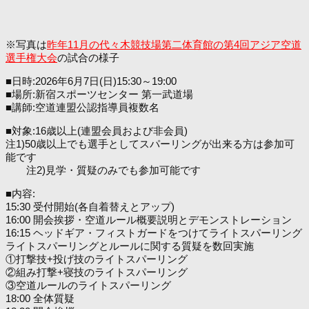
※写真は
昨年11月の代々木競技場第二体育館の第4回アジア空道
選手権大会
の試合の様子
■日時:2026年6月7日(日)15:30～19:00
■場所:新宿スポーツセンター 第一武道場
■講師:空道連盟公認指導員複数名
■対象:16歳以上(連盟会員および非会員)
注1)50歳以上でも選手としてスパーリングが出来る方は参加可
能です
注2)見学・質疑のみでも参加可能です
■内容:
15:30 受付開始(各自着替えとアップ)
16:00 開会挨拶・空道ルール概要説明とデモンストレーション
16:15 ヘッドギア・フィストガードをつけてライトスパーリング
ライトスパーリングとルールに関する質疑を数回実施
①打撃技+投げ技のライトスパーリング
②組み打撃+寝技のライトスパーリング
③空道ルールのライトスパーリング
18:00 全体質疑