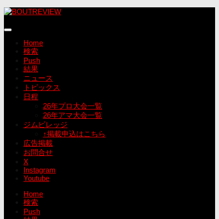
コ
ン
テ
ン
Home
ツ
検索
へ
Push
ス
結果
キ
ニュース
ッ
トピックス
プ
日程
26年プロ大会一覧
26年アマ大会一覧
ジムビレッジ
↑掲載申込はこちら
広告掲載
お問合せ
X
Instagram
Youtube
Home
検索
Push