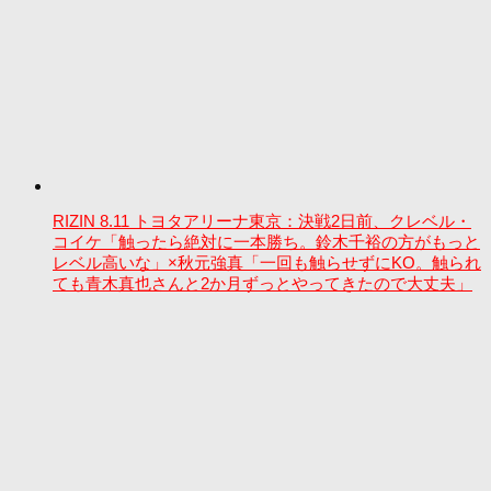
RIZIN 8.11 トヨタアリーナ東京：決戦2日前、クレベル・
コイケ「触ったら絶対に一本勝ち。鈴木千裕の方がもっと
レベル高いな」×秋元強真「一回も触らせずにKO。触られ
ても青木真也さんと2か月ずっとやってきたので大丈夫」