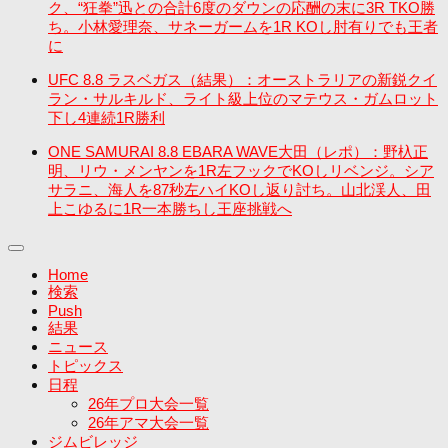
ク、“狂拳”迅との合計6度のダウンの応酬の末に3R TKO勝
ち。小林愛理奈、サネーガームを1R KOし肘有りでも王者
に
UFC 8.8 ラスベガス（結果）：オーストラリアの新鋭クイ
ラン・サルキルド、ライト級上位のマテウス・ガムロット
下し4連続1R勝利
ONE SAMURAI 8.8 EBARA WAVE大田（レポ）：野杁正
明、リウ・メンヤンを1R左フックでKOしリベンジ。シア
サラニ、海人を87秒左ハイKOし返り討ち。山北渓人、田
上こゆるに1R一本勝ちし王座挑戦へ
Home
検索
Push
結果
ニュース
トピックス
日程
26年プロ大会一覧
26年アマ大会一覧
ジムビレッジ