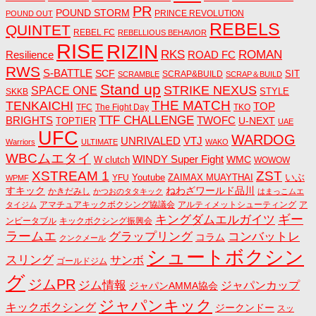
PR
POUND STORM
PRINCE REVOLUTION
POUND OUT
REBELS
QUINTET
REBEL FC
REBELLIOUS BEHAVIOR
RISE
RIZIN
RKS
ROMAN
ROAD FC
Resilience
RWS
S-BATTLE
SCF
SIT
SCRAP&BUILD
SCRAMBLE
SCRAP＆BUILD
Stand up
STRIKE NEXUS
SPACE ONE
STYLE
SKKB
THE MATCH
TENKAICHI
TOP
TFC
The Fight Day
TKO
TTF CHALLENGE
BRIGHTS
TWOFC
U-NEXT
TOPTIER
UAE
UFC
WARDOG
UNRIVALED
VTJ
Warriors
ULTIMATE
WAKO
WBCムエタイ
WINDY Super Fight
WMC
W clutch
WOWOW
ZST
XSTREAM 1
いぶ
Youtube
ZAIMAX MUAYTHAI
YFU
WPMF
すキック
ねわざワールド品川
かきだみし
かつおのタタキック
はまっこムエ
アマチュアキックボクシング協議会
アルティメットシューティング
ア
タイジム
キングダムエルガイツ
ギー
ンビータブル
キックボクシング振興会
ラームエ
コンバットレ
グラップリング
コラム
クンクメール
シュートボクシン
スリング
サンボ
ゴールドジム
グ
ジムPR
ジム情報
ジャパンカップ
ジャパンAMMA協会
ジャパンキック
キックボクシング
ジークンドー
スッ