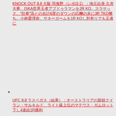
KNOCK OUT 8.8 大阪 羽曳野（レポ/2-2）：地元出身 久井
大夢、ISKA世界王者アブドゥラマンを2R KO。スラサッ
ク、“狂拳”迅との合計6度のダウンの応酬の末に3R TKO勝
ち。小林愛理奈、サネーガームを1R KOし肘有りでも王者
に
UFC 8.8 ラスベガス（結果）：オーストラリアの新鋭クイ
ラン・サルキルド、ライト級上位のマテウス・ガムロット
下し4連続1R勝利