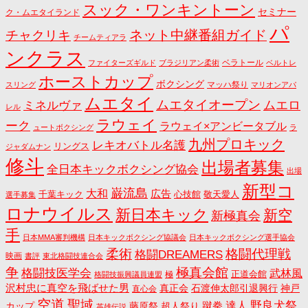
スック・ワンキントーン
セミナー
ク・ムエタイランド
パ
ネット中継番組ガイド
チャクリキ
チームティアラ
ンクラス
ベラトール
ファイターズギルド
ブラジリアン柔術
ベルトレ
ホーストカップ
ボクシング
マッハ祭り
スリング
マリオンアパ
ムエタイ
ムエタイオープン
ミネルヴァ
ムエロ
レル
ラウェイ
ーク
ラウェイ×アンビータブル
ュートボクシング
ラ
九州プロキック
レキオバトル名護
リングス
ジャダムナン
修斗
出場者募集
全日本キックボクシング協会
出場
新型コ
巌流島
大和
広告
千葉キック
心技館
敬天愛人
選手募集
ロナウイルス
新日本キック
新空
新極真会
手
日本MMA審判機構
日本キックボクシング協議会
日本キックボクシング選手協会
格闘代理戦
柔術
格闘DREAMERS
映画
書評
東北格闘技連合会
争
極真会館
格闘技医学会
武林風
正道会館
極
格闘技振興議員連盟
沢村忠に真空を飛ばせた男
真正会
石渡伸太郎引退興行
神戸
直心会
空道
聖域
野良犬祭
蹴拳
達人
カップ
藤原祭
超人祭り
英雄伝説