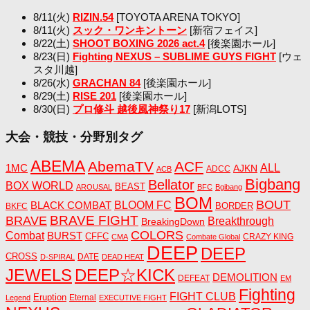
8/11(火)
RIZIN.54
[TOYOTA ARENA TOKYO]
8/11(火)
スック・ワンキントーン
[新宿フェイス]
8/22(土)
SHOOT BOXING 2026 act.4
[後楽園ホール]
8/23(日)
Fighting NEXUS – SUBLIME GUYS FIGHT
[ウェ
スタ川越]
8/26(水)
GRACHAN 84
[後楽園ホール]
8/29(土)
RISE 201
[後楽園ホール]
8/30(日)
プロ修斗 越後風神祭り17
[新潟LOTS]
大会・競技・分野別タグ
ABEMA
AbemaTV
ACF
1MC
ALL
AJKN
ADCC
ACB
Bigbang
Bellator
BOX WORLD
BEAST
AROUSAL
BFC
Bgibang
BOM
BOUT
BLACK COMBAT
BLOOM FC
BORDER
BKFC
BRAVE FIGHT
BRAVE
Breakthrough
BreakingDown
COLORS
Combat
BURST
CFFC
CRAZY KING
CMA
Combate Global
DEEP
DEEP
CROSS
DATE
D-SPIRAL
DEAD HEAT
JEWELS
DEEP☆KICK
DEMOLITION
DEFEAT
EM
Fighting
FIGHT CLUB
Eruption
Eternal
Legend
EXECUTIVE FIGHT