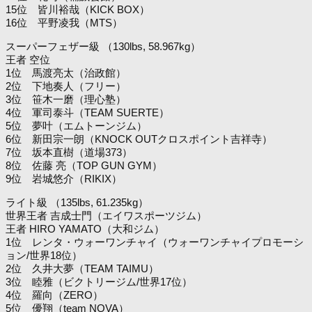
15位 皆川裕哉（KICK BOX）
16位 平野凌我（MTS）
スーパーフェザー級 （130lbs, 58.967kg）
王者 空位
1位 馬渡亮太（治政館）
2位 下地奏人（フリー）
3位 笹木一磨（理心塾）
4位 軍司泰斗（TEAM SUERTE）
5位 夢叶（エムトーンジム）
6位 新田宗一朗（KNOCK OUTクロスポイント吉祥寺）
7位 坂本直樹（道場373）
8位 佐藤 亮（TOP GUN GYM）
9位 岩城悠介（RIKIX）
ライト級 （135lbs, 61.235kg）
世界王者 吉成士門（エイワスポーツジム）
王者 HIRO YAMATO（大和ジム）
1位 レンタ・ウォーワンチャイ（ウォーワンチャイプロモーシ
ョン/世界18位）
2位 久井大夢（TEAM TAIMU）
3位 睦雅（ビクトリージム/世界17位）
4位 羅向（ZERO）
5位 優翔（team NOVA）