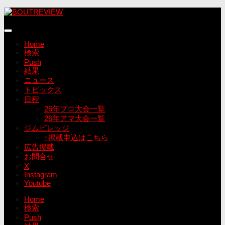
コ
ン
テ
ン
Home
ツ
検索
へ
Push
ス
結果
キ
ニュース
ッ
トピックス
プ
日程
26年プロ大会一覧
26年アマ大会一覧
ジムビレッジ
↑掲載申込はこちら
広告掲載
お問合せ
X
Instagram
Youtube
Home
検索
Push