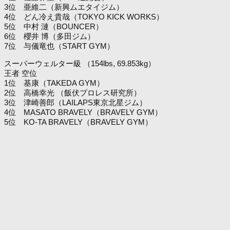
3位 亜維二（新興ムエタイジム）
4位 どん冷え貴哉（TOKYO KICK WORKS）
5位 中村 漣（BOUNCER）
6位 櫻井 博（多田ジム）
7位 与儀竜也（START GYM）
スーパーウェルター級 （154lbs, 69.853kg）
王者 空位
1位 基康（TAKEDA GYM）
2位 高橋幸光 （飯伏プロレス研究所）
3位 津崎善郎（LAILAPS東京北星ジム）
4位 MASATO BRAVELY（BRAVELY GYM）
5位 KO-TA BRAVELY（BRAVELY GYM）