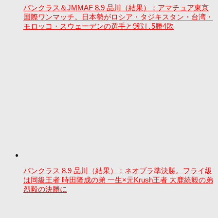
パンクラス＆JMMAF 8.9 品川（結果）：アマチュア東京
国際ワンマッチ。日本勢がロシア・タジキスタン・台湾・
モロッコ・スウェーデンの選手と9戦し5勝4敗
パンクラス 8.9 品川（結果）：ネオブラ準決勝。フライ級
は同級王者 時田隆成の弟 一生×元Krush王者 大鹿統毅の弟
烈毅の決勝に