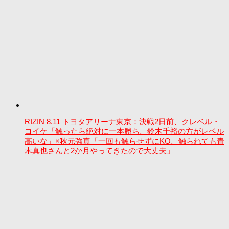
RIZIN 8.11 トヨタアリーナ東京：決戦2日前、クレベル・
コイケ「触ったら絶対に一本勝ち。鈴木千裕の方がレベル
高いな」×秋元強真「一回も触らせずにKO。触られても青
木真也さんと2か月やってきたので大丈夫」