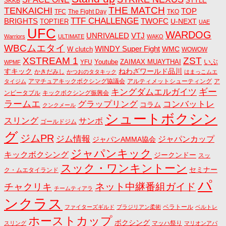
STYLE
SKKB
THE MATCH
TENKAICHI
TOP
TFC
The Fight Day
TKO
TTF CHALLENGE
BRIGHTS
TWOFC
U-NEXT
TOPTIER
UAE
UFC
WARDOG
UNRIVALED
VTJ
Warriors
ULTIMATE
WAKO
WBCムエタイ
WINDY Super Fight
WMC
W clutch
WOWOW
ZST
XSTREAM 1
いぶ
Youtube
ZAIMAX MUAYTHAI
YFU
WPMF
すキック
ねわざワールド品川
かきだみし
かつおのタタキック
はまっこムエ
アマチュアキックボクシング協議会
アルティメットシューティング
ア
タイジム
キングダムエルガイツ
ギー
ンビータブル
キックボクシング振興会
ラームエ
コンバットレ
グラップリング
コラム
クンクメール
シュートボクシン
スリング
サンボ
ゴールドジム
グ
ジムPR
ジム情報
ジャパンカップ
ジャパンAMMA協会
ジャパンキック
キックボクシング
ジークンドー
スッ
スック・ワンキントーン
セミナー
ク・ムエタイランド
パ
ネット中継番組ガイド
チャクリキ
チームティアラ
ンクラス
ベラトール
ファイターズギルド
ブラジリアン柔術
ベルトレ
ホーストカップ
ボクシング
マッハ祭り
スリング
マリオンアパ