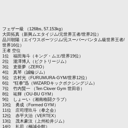
フェザー級 （126lbs, 57.153kg）
大田拓真（新興ムエタイジム/元世界王者/世界2位）
品川朝陽（エイワスポーツジム/元スーパーバンタム級世界王者/
世界16位）
王者 空位
1位 福田海斗（キング・ムエ/世界19位）
2位 瀧澤博人（ビクトリージム）
3位 吏亜夢（ZERO）
4位 真琴（誠輪ジム）
5位 古村光（FURUMURA-GYM/世界12位）
6位 “狂拳”迅（WIZARDキックボクシングジム）
7位 竹内賢一 （Ten Clover Gym 世田谷）
8位 祐輝（OU-BU GYM）
9位 しょーい（湘南格闘クラブ）
10位 勇成（Formed GYM）
11位 庄司理玖斗（拳之会）
12位 赤平大治（VERTEX）
13位 茂木豪汰（上州松井ジム）
14位 礼司（楠誠会館）