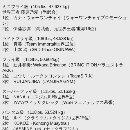
ミニフライ級（105 lbs, 47.627 kg）
世界王者 藤原乃愛（尚武会）
1位 カナ・ウォーワンチャイ（ウォーワンチャイプロモーショ
ン）
2位 伊藤紗弥 （尚武会、元世界王者/世界16位）
ライトフライ級（108 lbs, 48.988 kg）
1位 真美（Team Immortal/世界12位）
2位 山本 玲（3RD Place OKINAWA）
フライ級 （112lbs, 50.802kg）
1位 辻井和奏: Wakana Bringiton（BRING IT ONパラエストラ
AKK）
2位 ユウリ・ルーククロンタン（TeamS.R.K）
3位 RUI JANJIRA（JANJIRA GYM）
スーパーフライ級 （115lbs, 52.163kg）
1位 NANA（エスジム川崎/世界5位）
2位 YAYAウィラサクレック（WSRフェアテックス幕張）
バンタム級 （118lbs, 53.524 kg）
1位 ルイ（クラミツムエタイジム/世界19位）
2位 KOKOZ（Kontong Muaythai）
3位 JASMINE（ポゴナ・クラブジム）