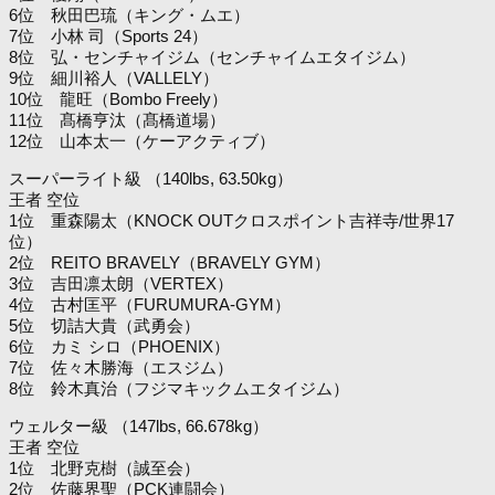
6位 秋田巴琉（キング・ムエ）
7位 小林 司（Sports 24）
8位 弘・センチャイジム（センチャイムエタイジム）
9位 細川裕人（VALLELY）
10位 龍旺（Bombo Freely）
11位 髙橋亨汰（髙橋道場）
12位 山本太一（ケーアクティブ）
スーパーライト級 （140lbs, 63.50kg）
王者 空位
1位 重森陽太（KNOCK OUTクロスポイント吉祥寺/世界17
位）
2位 REITO BRAVELY（BRAVELY GYM）
3位 吉田凛太朗（VERTEX）
4位 古村匡平（FURUMURA-GYM）
5位 切詰大貴（武勇会）
6位 カミ シロ（PHOENIX）
7位 佐々木勝海（エスジム）
8位 鈴木真治（フジマキックムエタイジム）
ウェルター級 （147lbs, 66.678kg）
王者 空位
1位 北野克樹（誠至会）
2位 佐藤界聖（PCK連闘会）