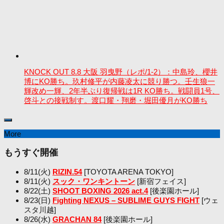
KNOCK OUT 8.8 大阪 羽曳野（レポ/1-2）：中島玲、櫻井
博にKO勝ち。玖村修平が内藤凌太に競り勝つ。壬生狼一
輝改め一輝、2年半ぶり復帰戦は1R KO勝ち。戦闘員1号、
啓斗との接戦制す。渡口耀・翔磨・堀田優月がKO勝ち
More
もうすぐ開催
8/11(火)
RIZIN.54
[TOYOTA ARENA TOKYO]
8/11(火)
スック・ワンキントーン
[新宿フェイス]
8/22(土)
SHOOT BOXING 2026 act.4
[後楽園ホール]
8/23(日)
Fighting NEXUS – SUBLIME GUYS FIGHT
[ウェ
スタ川越]
8/26(水)
GRACHAN 84
[後楽園ホール]