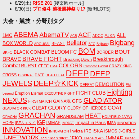
8/29(土)
RISE 201
[後楽園ホール]
8/30(日)
プロ修斗 越後風神祭り17
[新潟LOTS]
大会・競技・分野別タグ
ABEMA
AbemaTV
ACF
1MC
ALL
AJKN
ADCC
ACB
Bigbang
Bellator
BOX WORLD
BEAST
AROUSAL
BFC
Bgibang
BOM
BOUT
BLACK COMBAT
BLOOM FC
BORDER
BKFC
BRAVE FIGHT
BRAVE
Breakthrough
BreakingDown
COLORS
Combat
BURST
CFFC
CRAZY KING
CMA
Combate Global
DEEP
DEEP
CROSS
DATE
D-SPIRAL
DEAD HEAT
JEWELS
DEEP☆KICK
DEMOLITION
DEFEAT
EM
Fighting
FIGHT CLUB
Eruption
Eternal
Legend
EXECUTIVE FIGHT
NEXUS
GLADIATOR
GAINA魂
GFG
FIRSTMATCH
GLORY
GOAT
GLEAT
GLORY OF HEROES
GLADIATOR KICK
GRACHAN
HEAT
GRANDSLAM
GRACHA
HOLYFIELD JAPAN
IGF
Impact in Paris
IMMAF
HOPE
IBFムエタイ
IMSA
IMPACT
INNOATION
INNOVATION
ISKA
Invicta
IRE
J-GIRLS
iSMOS
INNOVATON
J-NETWORK
JMMAF
JFKO
JMAEXPO
JANJIRA SPIRIT
JMMA