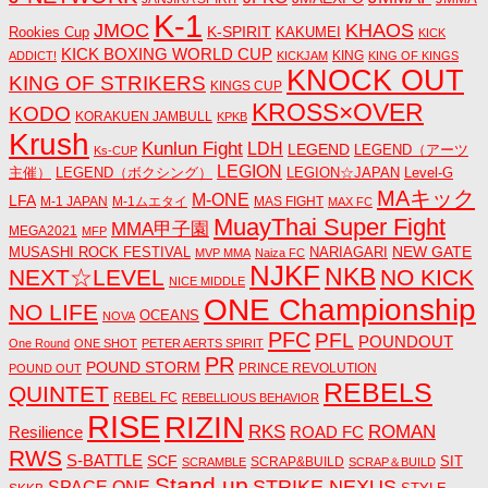
K-1
JMOC
KHAOS
K-SPIRIT
Rookies Cup
KAKUMEI
KICK
KICK BOXING WORLD CUP
KING
ADDICT!
KICKJAM
KING OF KINGS
KNOCK OUT
KING OF STRIKERS
KINGS CUP
KROSS×OVER
KODO
KORAKUEN JAMBULL
KPKB
Krush
Kunlun Fight
LDH
LEGEND
LEGEND（アーツ
Ks-CUP
LEGION
主催）
LEGEND（ボクシング）
LEGION☆JAPAN
Level-G
MAキック
M-ONE
LFA
M-1 JAPAN
M-1ムエタイ
MAS FIGHT
MAX FC
MuayThai Super Fight
MMA甲子園
MEGA2021
MFP
NEW GATE
MUSASHI ROCK FESTIVAL
NARIAGARI
MVP MMA
Naiza FC
NJKF
NKB
NEXT☆LEVEL
NO KICK
NICE MIDDLE
ONE Championship
NO LIFE
OCEANS
NOVA
PFC
PFL
POUNDOUT
One Round
ONE SHOT
PETER AERTS SPIRIT
PR
POUND STORM
PRINCE REVOLUTION
POUND OUT
REBELS
QUINTET
REBEL FC
REBELLIOUS BEHAVIOR
RISE
RIZIN
RKS
ROMAN
ROAD FC
Resilience
RWS
S-BATTLE
SCF
SIT
SCRAP&BUILD
SCRAMBLE
SCRAP＆BUILD
Stand up
STRIKE NEXUS
SPACE ONE