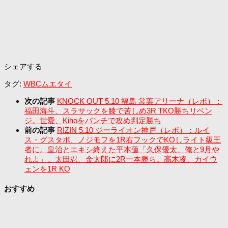
シェアする
タグ:
WBCムエタイ
次の記事
KNOCK OUT 5.10 福島 常葉アリーナ（レポ）：
福田海斗、スラサックを膝で苦しめ3R TKO勝ちリベン
ジ。世愛、Kihoをパンチで攻め判定勝ち
前の記事
RIZIN 5.10 ジーライオン神戸（レポ）：ルイ
ス・グスタボ、ノジモフを1R右フックでKOしライト級王
者に。皇治とエキシ終えた平本蓮「久保優太、俺と9月や
れよ」。太田忍、金太郎に2R一本勝ち。高木凌、カイウ
ェンを1R KO
おすすめ