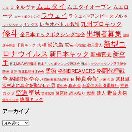
ムエタイ
ムエタイオープン
ミネルヴァ
ムエロ
レル
ラウェイ
ーク
ラウェイ×アンビータブル
ュートボクシング
ラ
九州プロキック
レキオバトル名護
リングス
ジャダムナン
修斗
出場者募集
全日本キックボクシング協会
出場
新型コ
巌流島
大和
広告
千葉キック
心技館
敬天愛人
選手募集
ロナウイルス
新日本キック
新空
新極真会
手
日本MMA審判機構
日本キックボクシング協議会
日本キックボクシング選手協会
格闘代理戦
柔術
格闘DREAMERS
映画
書評
東北格闘技連合会
争
極真会館
格闘技医学会
武林風
正道会館
極
格闘技振興議員連盟
沢村忠に真空を飛ばせた男
真正会
石渡伸太郎引退興行
神戸
直心会
空道
聖域
野良犬祭
蹴拳
達人
カップ
藤原祭
超人祭り
英雄伝説
静岡キック
雑文ラジオ
アーカイブ
ア
ー