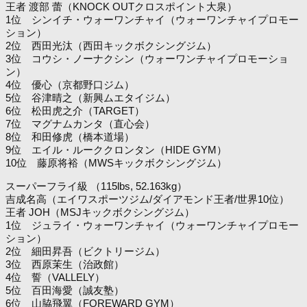
王者 渡部 蕾（KNOCK OUTクロスポイント大泉）
1位 シンイチ・ウォーワンチャイ（ウォーワンチャイプロモー
ション）
2位 西田光汰（西田キックボクシングジム）
3位 コウシ・ノーナクシン（ウォーワンチャイプロモーショ
ン）
4位 優心（京都野口ジム）
5位 谷津晴之（新興ムエタイジム）
6位 松田虎之介（TARGET）
7位 マグナムカンタ（直心会）
8位 和田修虎（橋本道場）
9位 エイル・ルーククロンタン（HIDE GYM）
10位 藤原将裕（MWSキックボクシングジム）
スーパーフライ級 （115lbs, 52.163kg）
吉成名高（エイワスポーツジム/ダイアモンド王者/世界10位）
王者 JOH（MSJキックボクシングジム）
1位 ジュライ・ウォーワンチャイ（ウォーワンチャイプロモー
ション）
2位 細田昇吾（ビクトリージム）
3位 西原茉生（治政館）
4位 誓（VALLELY）
5位 百田海愛（誠友塾）
6位 山脇飛翼（FOREWARD GYM）