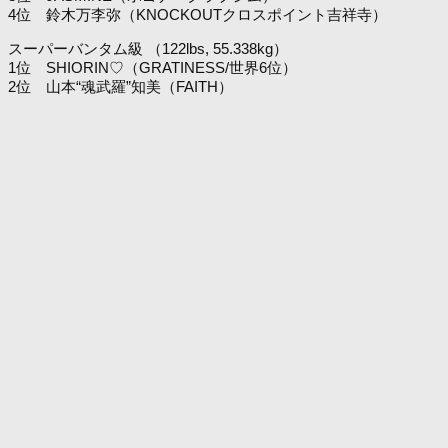
4位 鈴木万李弥（KNOCKOUTクロスポイント吉祥寺）
スーパーバンタム級 （122lbs, 55.338kg）
1位 SHIORIN♡（GRATINESS/世界6位）
2位 山本“魂武羅”知美（FAITH）