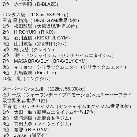
7位 赤土剛琉（D-BLAZE）
バンタム級 （118lbs, 53.524 kg）
王者 星 拓海（IDEAL GYM/世界19位）
1位 松田龍聖（大原道場/世界16位）
2位 HIROYUKI（RIKIX）
3位 石川直樹（KICKFUL GYM）
4位 山川敏弘（京都野口ジム）
5位 桂 英慈（クレイン）
6位 蒔・センチャイジム（センチャイムエタイジム）
7位 MASA BRAVELY（BRAVELY GYM）
8位 キリョウ・シリラックムエタイ（シリラックムエタイ）
9位 片島聡志（Kick Life）
10位 嵐（キングジム）
スーパーバンタム級 （122lbs, 55.338kg）
石井一成（ウォーワンチャイプロモーション/元スーパーフライ
級世界王者/世界11位）
王者 壱・センチャイジム（センチャイムエタイジム/世界20位）
1位 大田一航（新興ムエタイジム/世界17位）
2位 森岡悠樹（北流会君津ジム）
3位 前田大尊（マイウェイジム）
4位 繁那（R.S-GYM）
5位 Jyosei（誠至会）